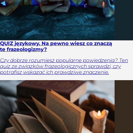
QUIZ językowy. Na pewno wiesz co znaczą
te frazeologizmy?
Czy dobrze rozumiesz popularne powiedzenia? Ten
quiz ze związków frazeologicznych sprawdzi, czy
potrafisz wskazać ich prawdziwe znaczenie.