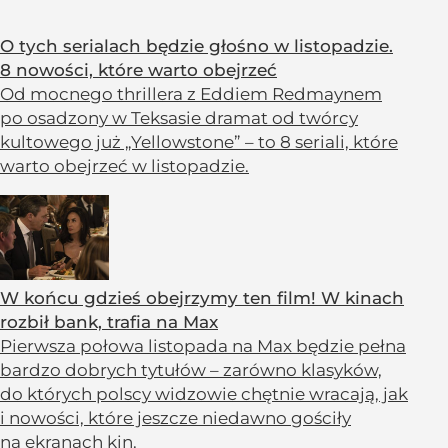
O tych serialach będzie głośno w listopadzie.
8 nowości, które warto obejrzeć
Od mocnego thrillera z Eddiem Redmaynem
po osadzony w Teksasie dramat od twórcy
kultowego już „Yellowstone” – to 8 seriali, które
warto obejrzeć w listopadzie.
W końcu gdzieś obejrzymy ten film! W kinach
rozbił bank, trafia na Max
Pierwsza połowa listopada na Max będzie pełna
bardzo dobrych tytułów – zarówno klasyków,
do których polscy widzowie chętnie wracają, jak
i nowości, które jeszcze niedawno gościły
na ekranach kin.