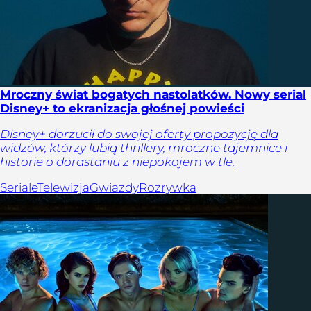
Mroczny świat bogatych nastolatków. Nowy serial
Disney+ to ekranizacja głośnej powieści
Disney+ dorzucił do swojej oferty propozycję dla
widzów, którzy lubią thrillery, mroczne tajemnice i
historie o dorastaniu z niepokojem w tle.
Seriale
Telewizja
Gwiazdy
Rozrywka