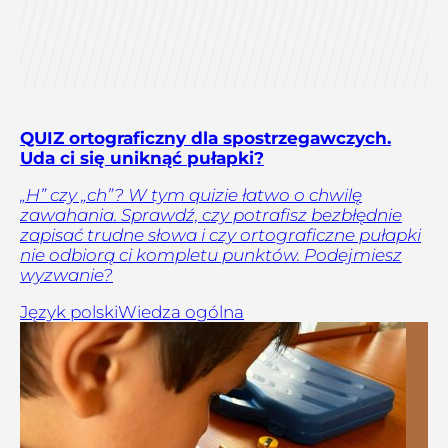
QUIZ ortograficzny dla spostrzegawczych.
Uda ci się uniknąć pułapki?
„H” czy „ch”? W tym quizie łatwo o chwilę
zawahania. Sprawdź, czy potrafisz bezbłędnie
zapisać trudne słowa i czy ortograficzne pułapki
nie odbiorą ci kompletu punktów. Podejmiesz
wyzwanie?
Język polski
Wiedza ogólna