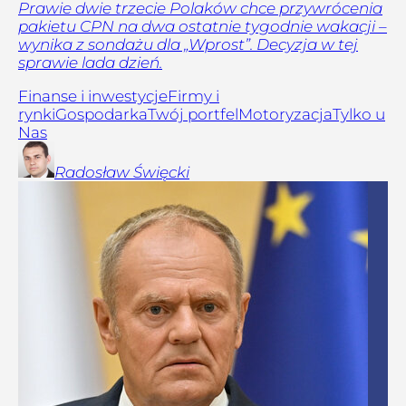
Prawie dwie trzecie Polaków chce przywrócenia
pakietu CPN na dwa ostatnie tygodnie wakacji –
wynika z sondażu dla „Wprost”. Decyzja w tej
sprawie lada dzień.
Finanse i inwestycje
Firmy i
rynki
Gospodarka
Twój portfel
Motoryzacja
Tylko u
Nas
Radosław
Święcki