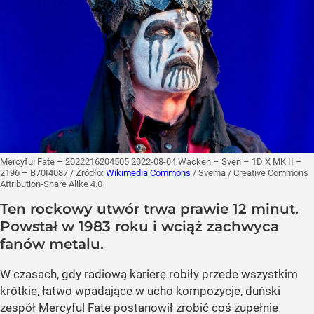
Mercyful Fate – 2022216204505 2022-08-04 Wacken – Sven – 1D X MK II –
2196 – B70I4087
/ Źródło:
Wikimedia Commons
/
Svema / Creative Commons
Attribution-Share Alike 4.0
Ten rockowy utwór trwa prawie 12 minut.
Powstał w 1983 roku i wciąż zachwyca
fanów metalu.
W czasach, gdy radiową karierę robiły przede wszystkim
krótkie, łatwo wpadające w ucho kompozycje, duński
zespół Mercyful Fate postanowił zrobić coś zupełnie