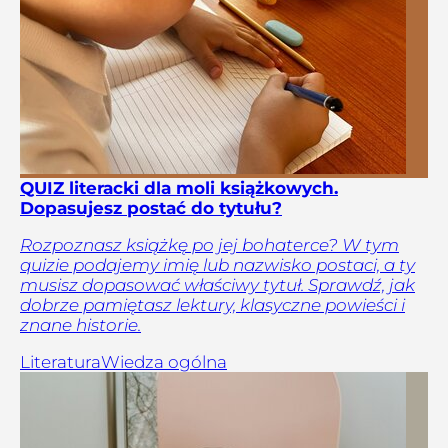
QUIZ literacki dla moli książkowych.
Dopasujesz postać do tytułu?
Rozpoznasz książkę po jej bohaterce? W tym
quizie podajemy imię lub nazwisko postaci, a ty
musisz dopasować właściwy tytuł. Sprawdź, jak
dobrze pamiętasz lektury, klasyczne powieści i
znane historie.
Literatura
Wiedza ogólna