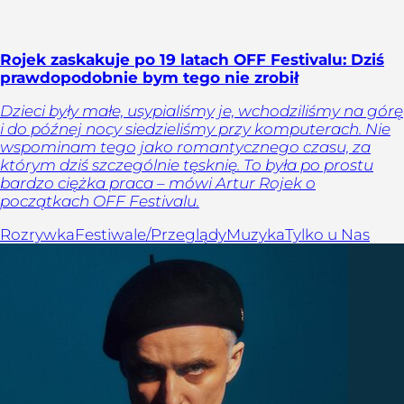
Rojek zaskakuje po 19 latach OFF Festivalu: Dziś
prawdopodobnie bym tego nie zrobił
Dzieci były małe, usypialiśmy je, wchodziliśmy na górę
i do późnej nocy siedzieliśmy przy komputerach. Nie
wspominam tego jako romantycznego czasu, za
którym dziś szczególnie tęsknię. To była po prostu
bardzo ciężka praca – mówi Artur Rojek o
początkach OFF Festivalu.
Rozrywka
Festiwale/Przeglądy
Muzyka
Tylko u Nas