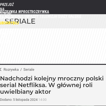
PRZEJDŹ
NA
ROZRYWKA WPROST
STRONĘ
FILMY
SERIALE
GWIAZDY
TELEWIZJA
QUIZY
GALERIE
GŁÓWNĄ
SERIALE
WPROST.PL
UBSKRYBUJ
ZALOGUJ
MENU
Rozrywka
/
Seriale
Nadchodzi kolejny mroczny polski
serial Netfliksa. W głównej roli
uwielbiany aktor
Dodano:
5
listopada
2024
14:00