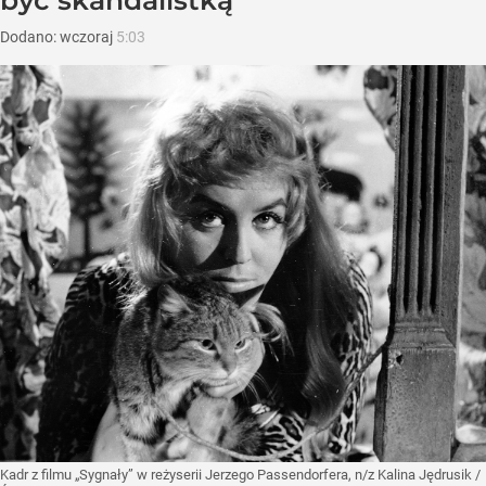
być skandalistką
Dodano:
wczoraj
5:03
Kadr z filmu „Sygnały” w reżyserii Jerzego Passendorfera, n/z Kalina Jędrusik
/