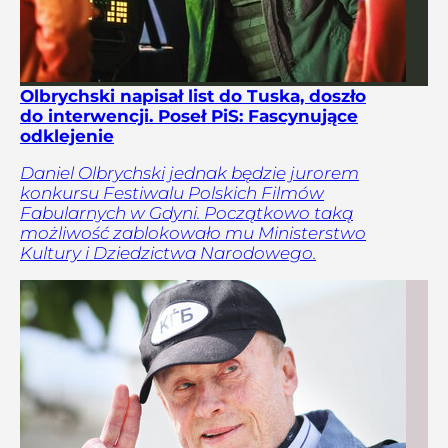
Olbrychski napisał list do Tuska, doszło
do interwencji. Poseł PiS: Fascynujące
odklejenie
Daniel Olbrychski jednak będzie jurorem
konkursu Festiwalu Polskich Filmów
Fabularnych w Gdyni. Początkowo taką
możliwość zablokowało mu Ministerstwo
Kultury i Dziedzictwa Narodowego.