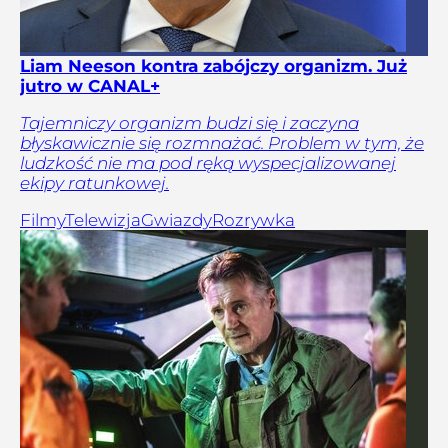
Liam Neeson kontra zabójczy organizm. Już
jutro w CANAL+
Tajemniczy organizm budzi się i zaczyna
błyskawicznie się rozmnażać. Problem w tym, że
ludzkość nie ma pod ręką wyspecjalizowanej
ekipy ratunkowej.
Filmy
Telewizja
Gwiazdy
Rozrywka