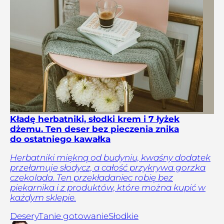
Kładę herbatniki, słodki krem i 7 łyżek
dżemu. Ten deser bez pieczenia znika
do ostatniego kawałka
Herbatniki miękną od budyniu, kwaśny dodatek
przełamuje słodycz, a całość przykrywa gorzka
czekolada. Ten przekładaniec robię bez
piekarnika i z produktów, które można kupić w
każdym sklepie.
Desery
Tanie gotowanie
Słodkie