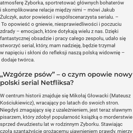
atmosferę Zyborka, sportretować głównych bohaterów
i skomplikowane relacje między nimi – mówi Jakub
Żulczyk, autor powieści i współscenarzysta serialu. –
To opowieść o gniewie, niesprawiedliwości i poczuciu
zdrady – emocjach, które dotykają wielu z nas. Dzięki
fantastycznej obsadzie i pracy całego zespołu, udało się
stworzyć serial, który, mam nadzieję, będzie trzymał
w napięciu i skłoni do refleksji naszą polską widownię –
dodaje twórca.
„Wzgórze psów” – o czym opowie nowy
polski serial Netfliksa?
W centrum historii znajduje się Mikołaj Głowacki (Mateusz
Kościukiewicz), wracający po latach do swoich stron.
Niegdyś zmagający się z uzależnieniem, jest teraz sławnym
pisarzem, który zdobył popularność książką o morderstwie
sprzed dwudziestu lat w rodzinnym Zyborku. Stawiając
czoła szantażyście grożącemu ujawnieniem prawdy, mierzy