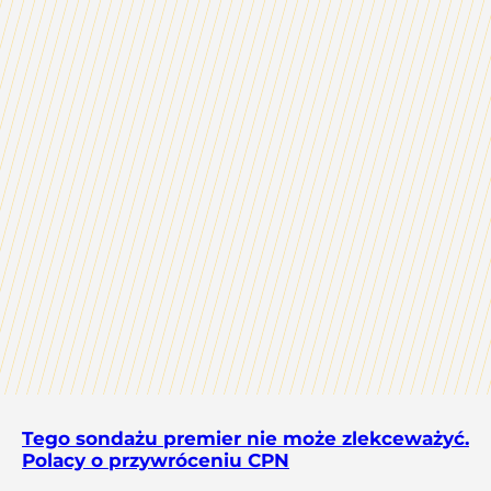
Tego sondażu premier nie może zlekceważyć.
Polacy o przywróceniu CPN