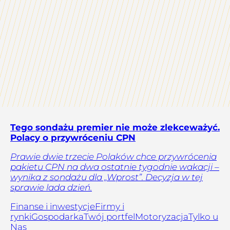
Tego sondażu premier nie może zlekceważyć.
Polacy o przywróceniu CPN
Prawie dwie trzecie Polaków chce przywrócenia
pakietu CPN na dwa ostatnie tygodnie wakacji –
wynika z sondażu dla „Wprost”. Decyzja w tej
sprawie lada dzień.
Finanse i inwestycje
Firmy i
rynki
Gospodarka
Twój portfel
Motoryzacja
Tylko u
Nas