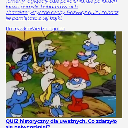
„Smerfy” oglądały całe pokolenia, ale po latach
łatwo pomylić bohaterów i ich
charakterystyczne cechy. Rozwiąż quiz i zobacz,
ile pamiętasz z tej bajki.
Rozrywka
Wiedza ogólna
QUIZ historyczny dla uważnych. Co zdarzyło
się najwcześniej?