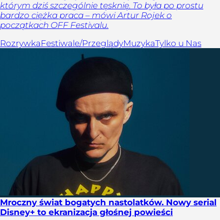
którym dziś szczególnie tęsknię. To była po prostu
bardzo ciężka praca – mówi Artur Rojek o
początkach OFF Festivalu.
Rozrywka
Festiwale/Przeglądy
Muzyka
Tylko u Nas
Mroczny świat bogatych nastolatków. Nowy serial
Disney+ to ekranizacja głośnej powieści