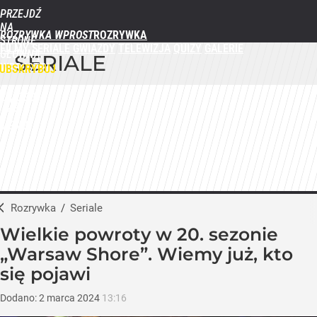
PRZEJDŹ
NA
ROZRYWKA WPROST
STRONĘ
FILMY
SERIALE
GWIAZDY
TELEWIZJA
QUIZY
GALERIE
GŁÓWNĄ
SERIALE
WPROST.PL
UBSKRYBUJ
ZALOGUJ
MENU
Rozrywka
/
Seriale
Wielkie powroty w 20. sezonie
„Warsaw Shore”. Wiemy już, kto
się pojawi
Dodano:
2
marca
2024
13:16