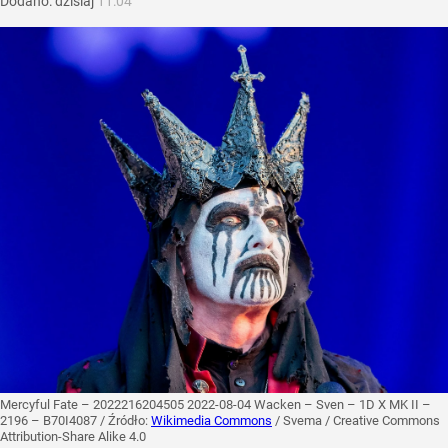
Dodano:
dzisiaj
11:04
Mercyful Fate – 2022216204505 2022-08-04 Wacken – Sven – 1D X MK II –
2196 – B70I4087
/ Źródło:
Wikimedia Commons
/
Svema / Creative Commons
Attribution-Share Alike 4.0