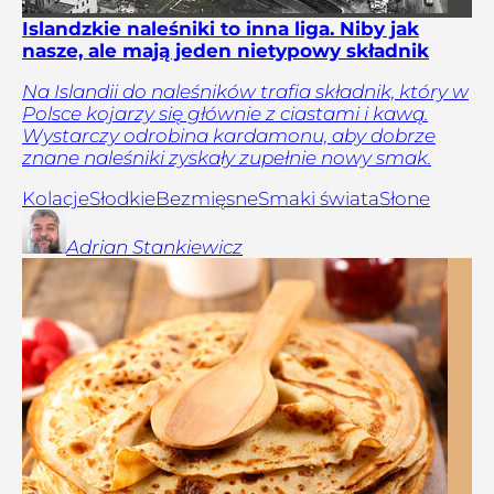
Islandzkie naleśniki to inna liga. Niby jak
nasze, ale mają jeden nietypowy składnik
Na Islandii do naleśników trafia składnik, który w
Polsce kojarzy się głównie z ciastami i kawą.
Wystarczy odrobina kardamonu, aby dobrze
znane naleśniki zyskały zupełnie nowy smak.
Kolacje
Słodkie
Bezmięsne
Smaki świata
Słone
Adrian
Stankiewicz