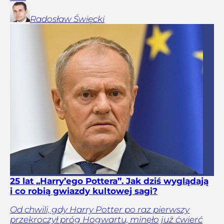
Radosław
Święcki
25 lat „Harry’ego Pottera”. Jak dziś wyglądają
i co robią gwiazdy kultowej sagi?
Od chwili, gdy Harry Potter po raz pierwszy
przekroczył próg Hogwartu, minęło już ćwierć