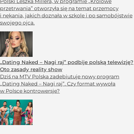
Polski Leszka Millera, w programie „Królowe
przetrwania” otworzyła się na temat przemocy
i nękania, jakich doznała w szkole i po samobójstwie
swojego ojca.
„Dating Naked – Nagi raj” podbije polską telewizję?
Oto zasady reality show
Dziś na MTV Polska zadebiutuje nowy program
„Dating Naked – Nagi raj”. Czy format wywoła
w Polsce kontrowersje?