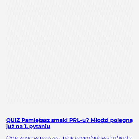
QUIZ Pamiętasz smaki PRL-u? Młodzi polegną
już na 1. pytaniu
Oranżada w proszku, blok czekoladowy i obiad z