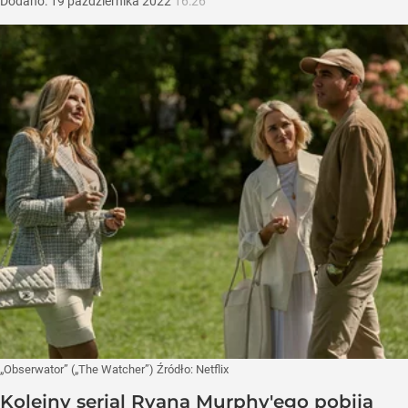
Dodano:
19
października
2022
16:26
„Obserwator” („The Watcher”)
Źródło:
Netflix
Kolejny serial Ryana Murphy'ego pobija