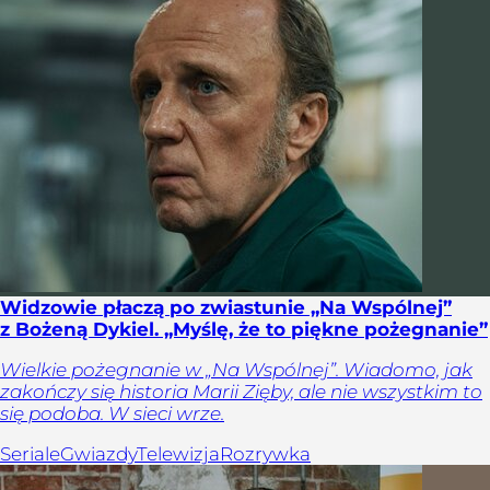
Widzowie płaczą po zwiastunie „Na Wspólnej”
z Bożeną Dykiel. „Myślę, że to piękne pożegnanie”
Wielkie pożegnanie w „Na Wspólnej”. Wiadomo, jak
zakończy się historia Marii Zięby, ale nie wszystkim to
się podoba. W sieci wrze.
Seriale
Gwiazdy
Telewizja
Rozrywka