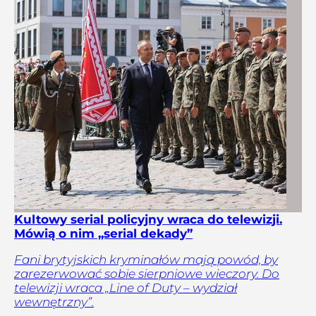
Kultowy serial policyjny wraca do telewizji.
Mówią o nim „serial dekady”
Fani brytyjskich kryminałów mają powód, by
zarezerwować sobie sierpniowe wieczory. Do
telewizji wraca „Line of Duty – wydział
wewnętrzny”.