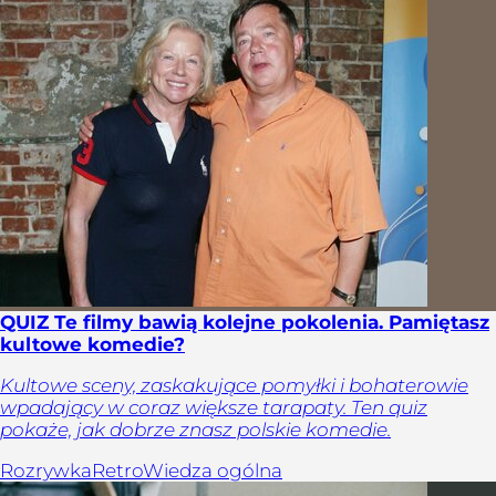
QUIZ Te filmy bawią kolejne pokolenia. Pamiętasz
kultowe komedie?
Kultowe sceny, zaskakujące pomyłki i bohaterowie
wpadający w coraz większe tarapaty. Ten quiz
pokaże, jak dobrze znasz polskie komedie.
Rozrywka
Retro
Wiedza ogólna