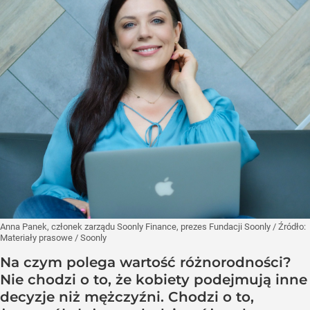
Anna Panek, członek zarządu Soonly Finance, prezes Fundacji Soonly
/ Źródło:
Materiały prasowe
/
Soonly
Na czym polega wartość różnorodności?
Nie chodzi o to, że kobiety podejmują inne
decyzje niż mężczyźni. Chodzi o to,