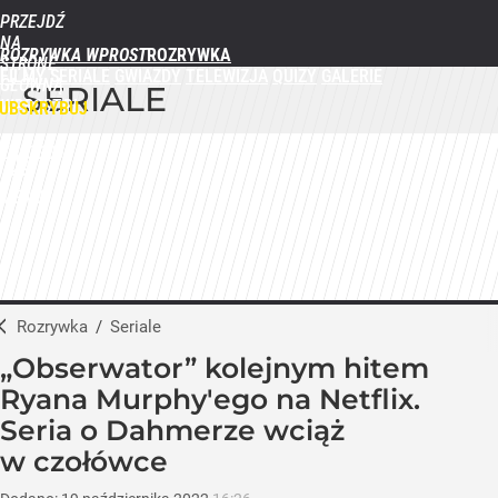
PRZEJDŹ
NA
ROZRYWKA WPROST
STRONĘ
FILMY
SERIALE
GWIAZDY
TELEWIZJA
QUIZY
GALERIE
GŁÓWNĄ
SERIALE
WPROST.PL
UBSKRYBUJ
ZALOGUJ
MENU
Rozrywka
/
Seriale
„Obserwator” kolejnym hitem
Ryana Murphy'ego na Netflix.
Seria o Dahmerze wciąż
w czołówce