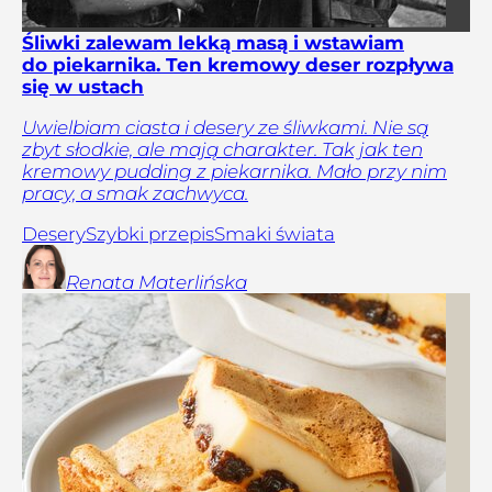
Śliwki zalewam lekką masą i wstawiam
do piekarnika. Ten kremowy deser rozpływa
się w ustach
Uwielbiam ciasta i desery ze śliwkami. Nie są
zbyt słodkie, ale mają charakter. Tak jak ten
kremowy pudding z piekarnika. Mało przy nim
pracy, a smak zachwyca.
Desery
Szybki przepis
Smaki świata
Renata
Materlińska