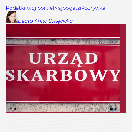
Podatki
Twój portfel
Najbogatsi
Rozrywka
Beata Anna
Święcicka