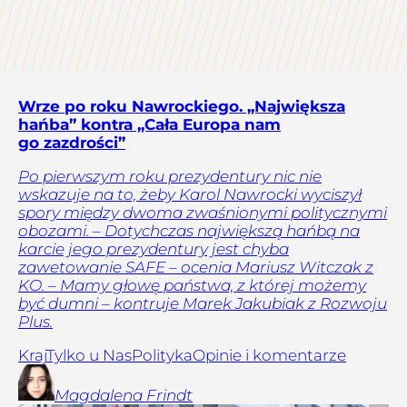
Wrze po roku Nawrockiego. „Największa
hańba” kontra „Cała Europa nam
go zazdrości”
Po pierwszym roku prezydentury nic nie
wskazuje na to, żeby Karol Nawrocki wyciszył
spory między dwoma zwaśnionymi politycznymi
obozami. – Dotychczas największą hańbą na
karcie jego prezydentury jest chyba
zawetowanie SAFE – ocenia Mariusz Witczak z
KO. – Mamy głowę państwa, z której możemy
być dumni – kontruje Marek Jakubiak z Rozwoju
Plus.
Kraj
Tylko u Nas
Polityka
Opinie i komentarze
Magdalena
Frindt