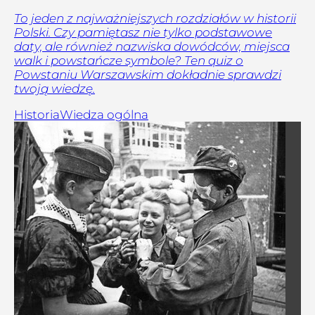
To jeden z najważniejszych rozdziałów w historii
Polski. Czy pamiętasz nie tylko podstawowe
daty, ale również nazwiska dowódców, miejsca
walk i powstańcze symbole? Ten quiz o
Powstaniu Warszawskim dokładnie sprawdzi
twoją wiedzę.
Historia
Wiedza ogólna