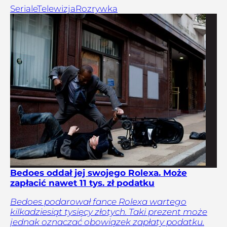
Seriale
Telewizja
Rozrywka
Bedoes oddał jej swojego Rolexa. Może
zapłacić nawet 11 tys. zł podatku
Bedoes podarował fance Rolexa wartego
kilkadziesiąt tysięcy złotych. Taki prezent może
jednak oznaczać obowiązek zapłaty podatku.