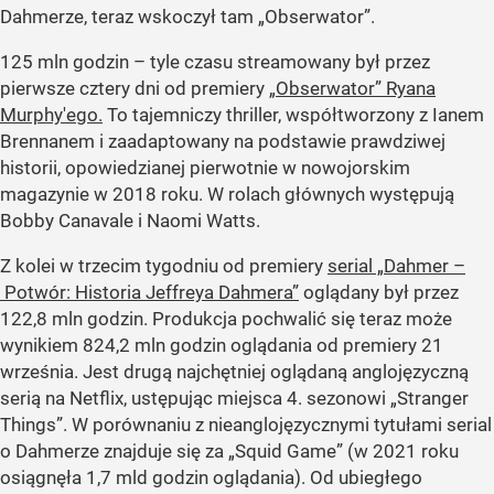
Dahmerze, teraz wskoczył tam „Obserwator”.
125 mln godzin – tyle czasu streamowany był przez
pierwsze cztery dni od premiery
„Obserwator” Ryana
Murphy'ego.
To tajemniczy thriller, współtworzony z Ianem
Brennanem i zaadaptowany na podstawie prawdziwej
historii, opowiedzianej pierwotnie w nowojorskim
magazynie w 2018 roku. W rolach głównych występują
Bobby Canavale i Naomi Watts.
Z kolei w trzecim tygodniu od premiery
serial „Dahmer –
Potwór: Historia Jeffreya Dahmera”
oglądany był przez
122,8 mln godzin. Produkcja pochwalić się teraz może
wynikiem 824,2 mln godzin oglądania od premiery 21
września. Jest drugą najchętniej oglądaną anglojęzyczną
serią na Netflix, ustępując miejsca 4. sezonowi „Stranger
Things”. W porównaniu z nieanglojęzycznymi tytułami serial
o Dahmerze znajduje się za „Squid Game” (w 2021 roku
osiągnęła 1,7 mld godzin oglądania). Od ubiegłego