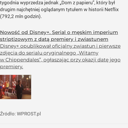
tygodnia wyprzedza jednak „Dom z papieru”, który był
drugim najchętniej oglądanym tytułem w historii Netflix
(792,2 mln godzin).
Nowość od Disney+. Serial o męskim imperium
striptizowym z datą premiery i zwiastunem
Disney+ opublikował oficjalny zwiastun i pierwsze
zdjęcia do serialu oryginalnego „Witamy
w Chippendales”, ogłaszając przy okazji datę jego
premiery.
Źródło:
WPROST.pl