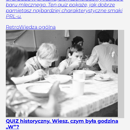
baru mlecznego. Ten quiz pokaże, jak dobrze
pamiętasz najbardziej charakterystyczne smaki
PRL-u.
Retro
Wiedza ogólna
QUIZ historyczny. Wiesz, czym była godzina
„W”?