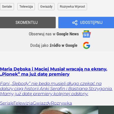
Seriale
Telewizja
Gwiazdy
Rozrywka Wprost
SKOMENTUJ
UDOSTĘPNIJ
Obserwuj nas
w
Google News
Dodaj jako
źródło w Google
Maria Dębska i Maciej Musiał wracają na ekrany.
„Pionek” ma już datę premiery
Fani „Ślebody” nie będą musieli długo czekać na
dalszy ciąg historii Anki Serafin i Bastiana Strzygonia.
Mamy już datę premiery kolejnej odsłony.
Seriale
Telewizja
Gwiazdy
Rozrywka