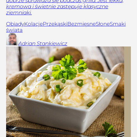
dobrze sprawdza się podczas grilla. Jest lekka,
kremowa i świetnie zastępuje klasyczne
ziemniaki.
Obiady
Kolacje
Przekąski
Bezmięsne
Słone
Smaki
świata
Adrian
Stankiewicz