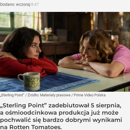
Dodano:
wczoraj
8:47
„Sterling Point”
/ Źródło:
Materiały prasowe
/
Prime Video Polska
„Sterling Point” zadebiutował 5 sierpnia,
a ośmioodcinkowa produkcja już może
pochwalić się bardzo dobrymi wynikami
na Rotten Tomatoes.