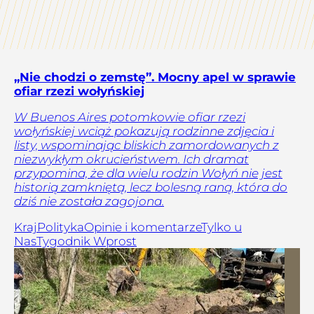
„Nie chodzi o zemstę”. Mocny apel w sprawie
ofiar rzezi wołyńskiej
W Buenos Aires potomkowie ofiar rzezi
wołyńskiej wciąż pokazują rodzinne zdjęcia i
listy, wspominając bliskich zamordowanych z
niezwykłym okrucieństwem. Ich dramat
przypomina, że dla wielu rodzin Wołyń nie jest
historią zamkniętą, lecz bolesną raną, która do
dziś nie została zagojona.
Kraj
Polityka
Opinie i komentarze
Tylko u
Nas
Tygodnik Wprost