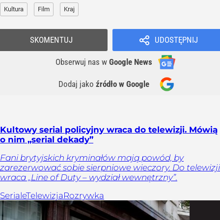
Kultura
Film
Kraj
SKOMENTUJ
UDOSTĘPNIJ
Obserwuj nas
w
Google News
Dodaj jako
źródło w Google
Kultowy serial policyjny wraca do telewizji. Mówią
o nim „serial dekady”
Fani brytyjskich kryminałów mają powód, by
zarezerwować sobie sierpniowe wieczory. Do telewizji
wraca „Line of Duty – wydział wewnętrzny”.
Seriale
Telewizja
Rozrywka