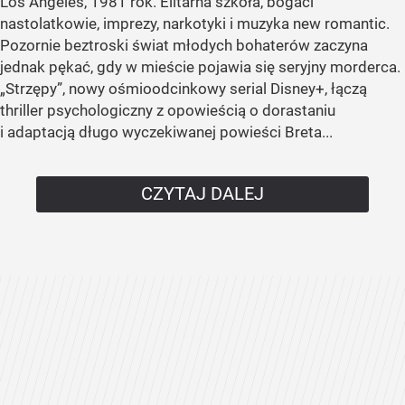
Los Angeles, 1981 rok. Elitarna szkoła, bogaci
nastolatkowie, imprezy, narkotyki i muzyka new romantic.
Pozornie beztroski świat młodych bohaterów zaczyna
jednak pękać, gdy w mieście pojawia się seryjny morderca.
„Strzępy”, nowy ośmioodcinkowy serial Disney+, łączą
thriller psychologiczny z opowieścią o dorastaniu
i adaptacją długo wyczekiwanej powieści Breta...
CZYTAJ DALEJ