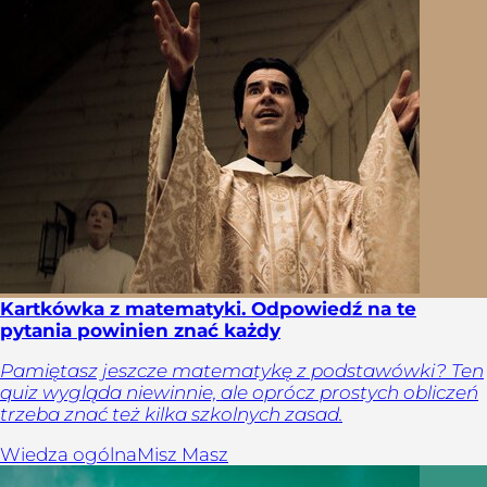
Kartkówka z matematyki. Odpowiedź na te
pytania powinien znać każdy
Pamiętasz jeszcze matematykę z podstawówki? Ten
quiz wygląda niewinnie, ale oprócz prostych obliczeń
trzeba znać też kilka szkolnych zasad.
Wiedza ogólna
Misz Masz