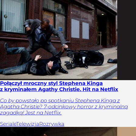
Połączył mroczny styl Stephena Kinga
z kryminałem Agathy Christie. Hit na Netflix
Co by powstało po spotkaniu Stephena Kinga z
Agathą Christie? 7-odcinkowy horror z kryminalną
zagadką! Jest na Netflix.
Seriale
Telewizja
Rozrywka