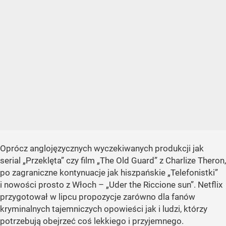
Oprócz anglojęzycznych wyczekiwanych produkcji jak
serial
„Przeklęta”
czy film
„The Old Guard”
z Charlize Theron,
po zagraniczne kontynuacje jak hiszpańskie
„Telefonistki”
i nowości prosto z Włoch –
„Uder the Riccione sun”
. Netflix
przygotował w lipcu propozycje zarówno dla fanów
kryminalnych tajemniczych opowieści jak i ludzi, którzy
potrzebują obejrzeć coś lekkiego i przyjemnego.