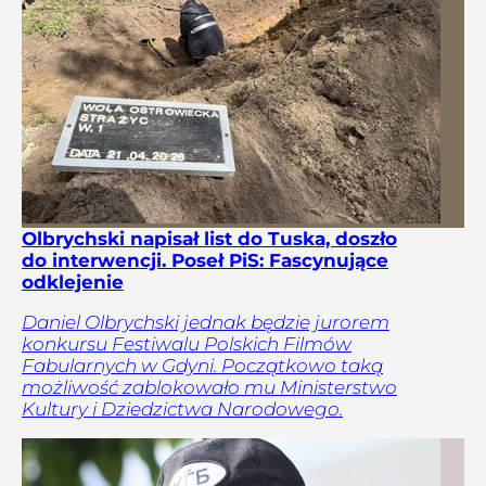
Olbrychski napisał list do Tuska, doszło
do interwencji. Poseł PiS: Fascynujące
odklejenie
Daniel Olbrychski jednak będzie jurorem
konkursu Festiwalu Polskich Filmów
Fabularnych w Gdyni. Początkowo taką
możliwość zablokowało mu Ministerstwo
Kultury i Dziedzictwa Narodowego.