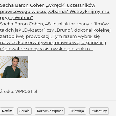
Sacha Baron Cohen „wkręcił” uczestników
prawicowego wiecu. „Obama? Wstrzyknijmy mu
grypę Wuhan”
Sacha Baron Cohen, 48-letni aktor znany z filmów
takich jak „Dyktator” czy „Bruno”, dokonał kolejnej
żartobliwej prowokacji. Tym razem wybrał się
na wiec konserwatywnej prawicowej organizacji
i śpiewał ze sceny rasistowskie piosenki o...
Źródło:
WPROST.pl
Netflix
Seriale
Rozrywka Wprost
Telewizja
Zwiastuny