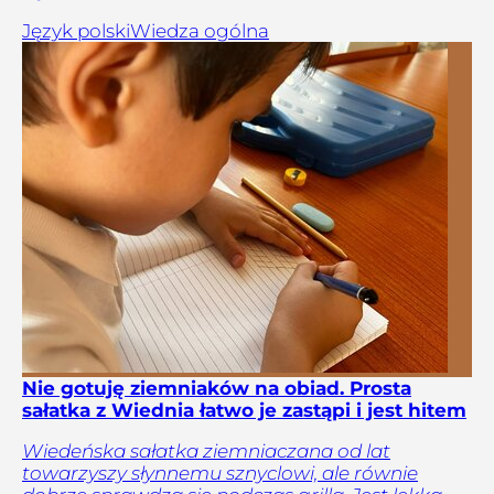
Język polski
Wiedza ogólna
Nie gotuję ziemniaków na obiad. Prosta
sałatka z Wiednia łatwo je zastąpi i jest hitem
Wiedeńska sałatka ziemniaczana od lat
towarzyszy słynnemu sznyclowi, ale równie