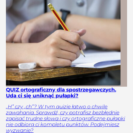
QUIZ ortograficzny dla spostrzegawczych.
Uda ci się uniknąć pułapki?
„H” czy „ch”? W tym quizie łatwo o chwilę
zawahania. Sprawdź, czy potrafisz bezbłędnie
zapisać trudne słowa i czy ortograficzne pułapki
nie odbiorą ci kompletu punktów. Podejmiesz
wyzwanie?