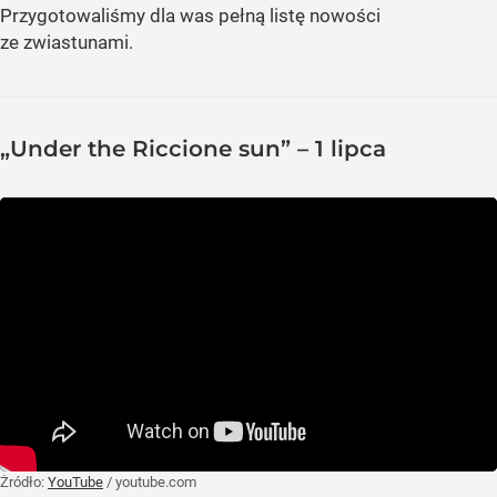
Przygotowaliśmy dla was pełną listę nowości
ze zwiastunami.
„Under the Riccione sun” – 1 lipca
Żródło:
YouTube
/
youtube.com