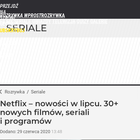
PRZEJDŹ
NA
ROZRYWKA WPROST
STRONĘ
FILMY
SERIALE
GWIAZDY
TELEWIZJA
QUIZY
GALERIE
GŁÓWNĄ
SERIALE
WPROST.PL
UBSKRYBUJ
ZALOGUJ
MENU
Rozrywka
/
Seriale
Netflix – nowości w lipcu. 30+
nowych filmów, seriali
i programów
Dodano:
29
czerwca
2020
13:48