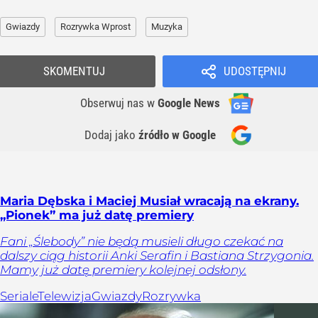
Gwiazdy
Rozrywka Wprost
Muzyka
SKOMENTUJ
UDOSTĘPNIJ
Obserwuj nas
w
Google News
Dodaj jako
źródło w Google
Maria Dębska i Maciej Musiał wracają na ekrany.
„Pionek” ma już datę premiery
Fani „Ślebody” nie będą musieli długo czekać na
dalszy ciąg historii Anki Serafin i Bastiana Strzygonia.
Mamy już datę premiery kolejnej odsłony.
Seriale
Telewizja
Gwiazdy
Rozrywka