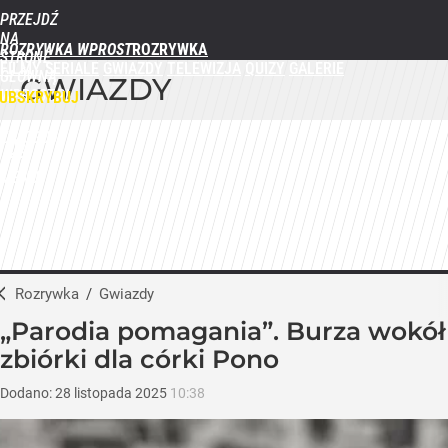
PRZEJDŹ
NA
ROZRYWKA WPROST
STRONĘ
FILMY
SERIALE
GWIAZDY
TELEWIZJA
QUIZY
GALERIE
GŁÓWNĄ
GWIAZDY
WPROST.PL
UBSKRYBUJ
ZALOGUJ
MENU
Rozrywka
/
Gwiazdy
„Parodia pomagania”. Burza wokół
zbiórki dla córki Pono
Dodano:
28
listopada
2025
10:38