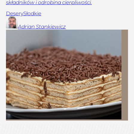
składników i odrobina cierpliwości.
Desery
Słodkie
Adrian
Stankiewicz