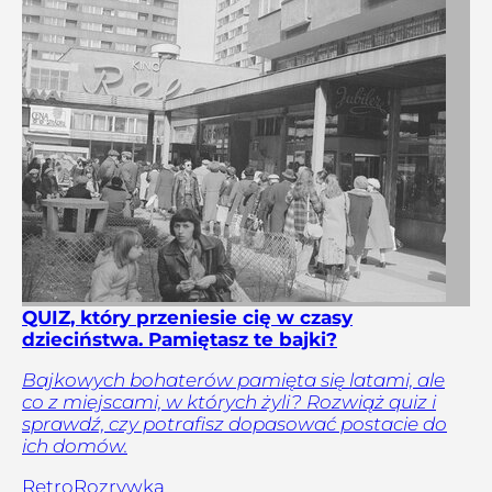
QUIZ, który przeniesie cię w czasy
dzieciństwa. Pamiętasz te bajki?
Bajkowych bohaterów pamięta się latami, ale
co z miejscami, w których żyli? Rozwiąż quiz i
sprawdź, czy potrafisz dopasować postacie do
ich domów.
Retro
Rozrywka