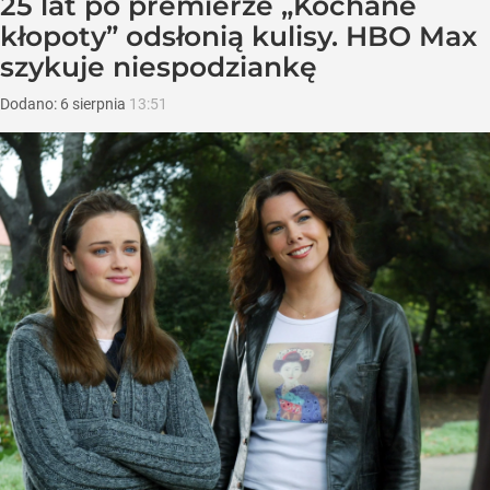
25 lat po premierze „Kochane
kłopoty” odsłonią kulisy. HBO Max
szykuje niespodziankę
Dodano:
6
sierpnia
13:51