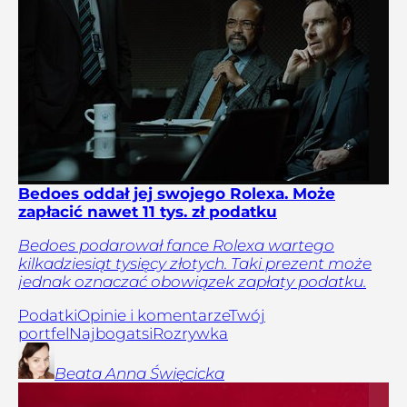
Bedoes oddał jej swojego Rolexa. Może
zapłacić nawet 11 tys. zł podatku
Bedoes podarował fance Rolexa wartego
kilkadziesiąt tysięcy złotych. Taki prezent może
jednak oznaczać obowiązek zapłaty podatku.
Podatki
Opinie i komentarze
Twój
portfel
Najbogatsi
Rozrywka
Beata Anna
Święcicka