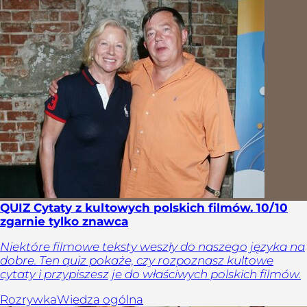
QUIZ Cytaty z kultowych polskich filmów. 10/10
zgarnie tylko znawca
Niektóre filmowe teksty weszły do naszego języka na
dobre. Ten quiz pokaże, czy rozpoznasz kultowe
cytaty i przypiszesz je do właściwych polskich filmów.
Rozrywka
Wiedza ogólna