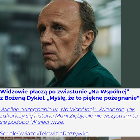
Widzowie płaczą po zwiastunie „Na Wspólnej”
z Bożeną Dykiel. „Myślę, że to piękne pożegnanie”
Wielkie pożegnanie w „Na Wspólnej”. Wiadomo, jak
zakończy się historia Marii Zięby, ale nie wszystkim to
się podoba. W sieci wrze.
Seriale
Gwiazdy
Telewizja
Rozrywka