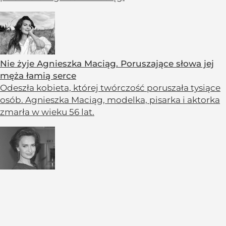
Nie żyje Agnieszka Maciąg. Poruszające słowa jej
męża łamią serce
Odeszła kobieta, której twórczość poruszała tysiące
osób. Agnieszka Maciąg, modelka, pisarka i aktorka
zmarła w wieku 56 lat.