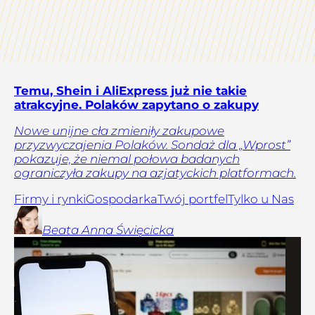
Temu, Shein i AliExpress już nie takie
atrakcyjne. Polaków zapytano o zakupy
Nowe unijne cła zmieniły zakupowe
przyzwyczajenia Polaków. Sondaż dla „Wprost”
pokazuje, że niemal połowa badanych
ograniczyła zakupy na azjatyckich platformach.
Firmy i rynki
Gospodarka
Twój portfel
Tylko u Nas
Beata Anna
Święcicka