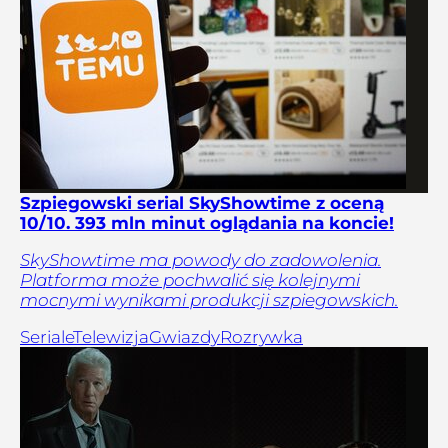
Szpiegowski serial SkyShowtime z oceną
10/10. 393 mln minut oglądania na koncie!
SkyShowtime ma powody do zadowolenia.
Platforma może pochwalić się kolejnymi
mocnymi wynikami produkcji szpiegowskich.
Seriale
Telewizja
Gwiazdy
Rozrywka