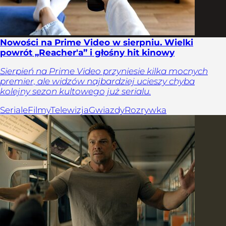
Nowości na Prime Video w sierpniu. Wielki
powrót „Reacher'a” i głośny hit kinowy
Sierpień na Prime Video przyniesie kilka mocnych
premier, ale widzów najbardziej ucieszy chyba
kolejny sezon kultowego już serialu.
Seriale
Filmy
Telewizja
Gwiazdy
Rozrywka