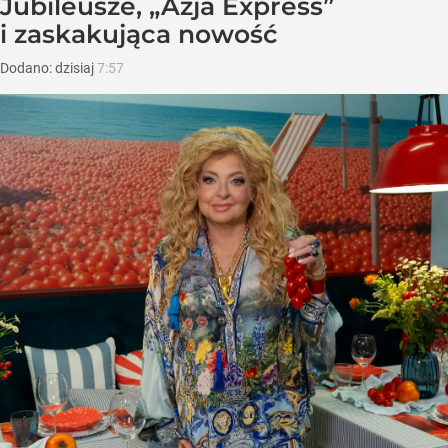
Jubileusze, „Azja Express”
i zaskakująca nowość
Dodano:
dzisiaj
7:57