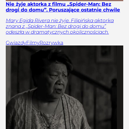
Nie żyje aktorka z filmu „Spider-Man: Bez
drogi do domu”. Poruszające ostatnie chwile
Mary Egida Rivera nie żyje. Filipińska aktorka
znana z „Spider-Man: Bez drogi do domu”
odeszła w dramatycznych okolicznościach.
Gwiazdy
Filmy
Rozrywka