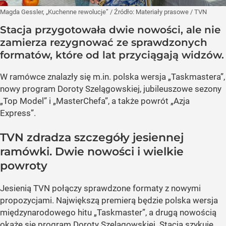
Magda Gessler, „Kuchenne rewolucje”
/ Źródło:
Materiały prasowe
/
TVN
Stacja przygotowała dwie nowości, ale nie
zamierza rezygnować ze sprawdzonych
formatów, które od lat przyciągają widzów.
W ramówce znalazły się m.in. polska wersja „Taskmastera”,
nowy program Doroty Szelągowskiej, jubileuszowe sezony
„Top Model” i „MasterChefa”, a także powrót „Azja
Express”.
TVN zdradza szczegóły jesiennej
ramówki. Dwie nowości i wielkie
powroty
Jesienią TVN połączy sprawdzone formaty z nowymi
propozycjami. Największą premierą będzie polska wersja
międzynarodowego hitu „Taskmaster”, a drugą nowością
okaże się program Doroty Szelągowskiej. Stacja szykuje