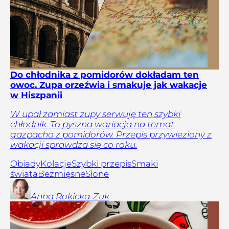
Do chłodnika z pomidorów dokładam ten
owoc. Zupa orzeźwia i smakuje jak wakacje
w Hiszpanii
W upał zamiast zupy serwuję ten szybki
chłodnik. To pyszna wariacja na temat
gazpacho z pomidorów. Przepis przywieziony z
wakacji sprawdza się co roku.
Obiady
Kolacje
Szybki przepis
Smaki
świata
Bezmięsne
Słone
Anna
Rokicka-Żuk