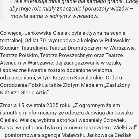
– Nie interesuje mnie granie dla samego grania. Chcę,
aby moje role miały znaczenie i poruszały widzów –
mówiła sama w jednym z wywiadów.
Co więcej, Jankowska-Cieślak była aktywna na scenie
teatralnej. Od lat 70. występowała kolejno w Puławskim
Studium Teatralnym, Teatrze Dramatycznym w Warszawie,
Teatrze Polskim, Teatrze Powszechnym oraz Teatrze
Ateneum w Warszawie. Jej zaangażowanie w sztukę
i społeczne kwestie zostało docenione wieloma
odznaczeniami, w tym Krzyżem Kawalerskim Orderu
Odrodzenia Polski, a także Złotym Medalem „Zasłużony
Kulturze Gloria Artis”.
Zmarła 15 kwietnia 2025 roku. „Z ogromnym żalem
i smutkiem informujemy, że odeszła Jadwiga Jankowska-
Cieślak. Wielka, wybitna aktorka i wspaniały Człowiek.
Nasza współpraca była ogromnym zaszczytem. Wielki żal”
– poinformowała agencja Malawski. Jankowska-Cieślak