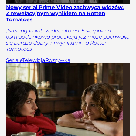
Nowy serial Prime Video zachwyca widzów.
Z rewelacyjnym wynikiem na Rotten
Tomatoes
„Sterling Point” zadebiutował 5 sierpnia, a
ośmioodcinkowa produkcja już może pochwalić
się bardzo dobrymi wynikami na Rotten
Tomatoes.
Seriale
Telewizja
Rozrywka