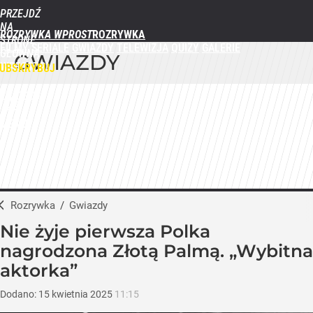
PRZEJDŹ
NA
ROZRYWKA WPROST
STRONĘ
FILMY
SERIALE
GWIAZDY
TELEWIZJA
QUIZY
GALERIE
GŁÓWNĄ
GWIAZDY
WPROST.PL
UBSKRYBUJ
ZALOGUJ
MENU
Rozrywka
/
Gwiazdy
Nie żyje pierwsza Polka
nagrodzona Złotą Palmą. „Wybitna
aktorka”
Dodano:
15
kwietnia
2025
11:15