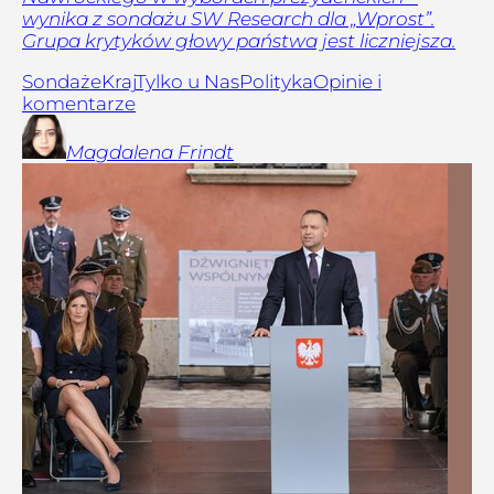
wynika z sondażu SW Research dla „Wprost”.
Grupa krytyków głowy państwa jest liczniejsza.
Sondaże
Kraj
Tylko u Nas
Polityka
Opinie i
komentarze
Magdalena
Frindt