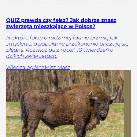
QUIZ prawda czy fałsz? Jak dobrze znasz
zwierzęta mieszkające w Polsce?
Niektóre fakty o rodzimej faunie brzmią jak
zmyślenie, a popularne przekonania okazują się
błędne. Rozwiąż quiz i oceń 10 twierdzeń o
dzikich zwierzętach.
Wiedza ogólna
Misz Masz