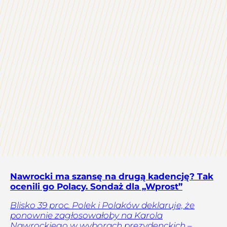
Nawrocki ma szansę na drugą kadencję? Tak
ocenili go Polacy. Sondaż dla „Wprost”
Blisko 39 proc. Polek i Polaków deklaruje, że
ponownie zagłosowałoby na Karola
Nawrockiego w wyborach prezydenckich –