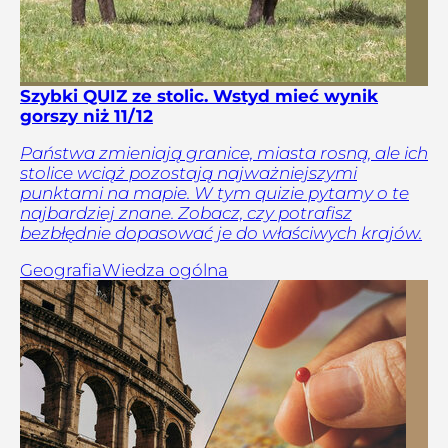
Szybki QUIZ ze stolic. Wstyd mieć wynik
gorszy niż 11/12
Państwa zmieniają granice, miasta rosną, ale ich
stolice wciąż pozostają najważniejszymi
punktami na mapie. W tym quizie pytamy o te
najbardziej znane. Zobacz, czy potrafisz
bezbłędnie dopasować je do właściwych krajów.
Geografia
Wiedza ogólna