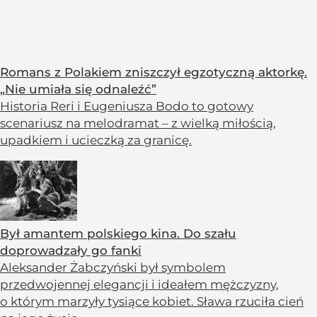
Romans z Polakiem zniszczył egzotyczną aktorkę.
„Nie umiała się odnaleźć”
Historia Reri i Eugeniusza Bodo to gotowy
scenariusz na melodramat – z wielką miłością,
upadkiem i ucieczką za granicę.
Był amantem polskiego kina. Do szału
doprowadzały go fanki
Aleksander Żabczyński był symbolem
przedwojennej elegancji i ideałem mężczyzny,
o którym marzyły tysiące kobiet. Sława rzuciła cień