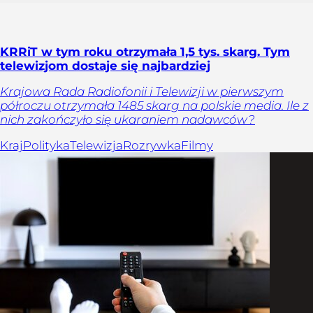
KRRiT w tym roku otrzymała 1,5 tys. skarg. Tym
telewizjom dostaje się najbardziej
Krajowa Rada Radiofonii i Telewizji w pierwszym
półroczu otrzymała 1485 skarg na polskie media. Ile z
nich zakończyło się ukaraniem nadawców?
Kraj
Polityka
Telewizja
Rozrywka
Filmy