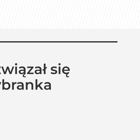
wiązał się
ybranka