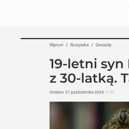
Wprost
/
Rozrywka
/
Gwiazdy
19-letni sy
z 30-latką.
Dodano:
21
października
2024
17:32