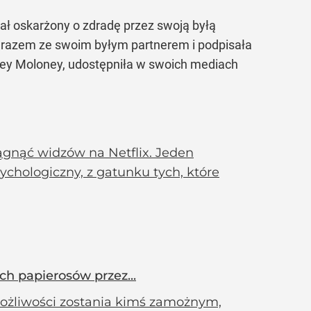
ał oskarżony o zdradę przez swoją byłą
je razem ze swoim byłym partnerem i podpisała
ssey Moloney, udostępniła w swoich mediach
ągnąć widzów na Netflix. Jeden
sychologiczny, z gatunku tych, które
h papierosów przez...
ożliwości zostania kimś zamożnym,