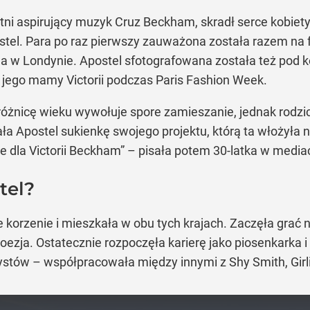
i aspirujący muzyk Cruz Beckham, skradł serce kobiety,
ostel. Para po raz pierwszy zauważona została razem n
a w Londynie. Apostel sfotografowana została też pod 
ego mamy Victorii podczas Paris Fashion Week.
óżnicę wieku wywołuje spore zamieszanie, jednak rodzic
wała Apostel sukienkę swojego projektu, którą ta włożył
cje dla Victorii Beckham” – pisała potem 30-latka w med
tel?
ie korzenie i mieszkała w obu tych krajach. Zaczęła grać 
oezja. Ostatecznie rozpoczęła karierę jako piosenkarka i 
tystów – współpracowała między innymi z Shy Smith, Girli,