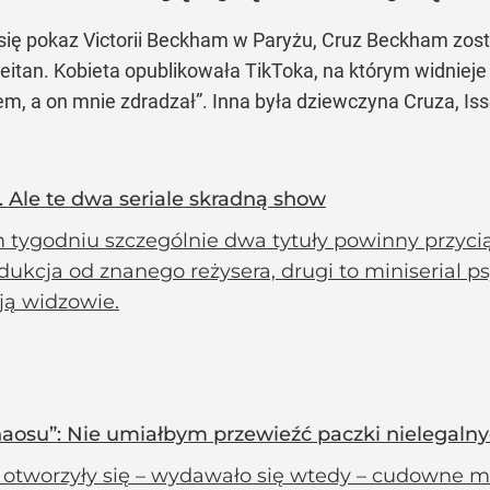
ię pokaz Victorii Beckham w Paryżu, Cruz Beckham zost
 Reitan. Kobieta opublikowała TikToka, na którym widnie
zem, a on mnie zdradzał”. Inna była dziewczyna Cruza, I
i. Ale te dwa seriale skradną show
 tygodniu szczególnie dwa tytuły powinny przyci
dukcja od znanego reżysera, drugi to miniserial p
ją widzowie.
aosu”: Nie umiałbym przewieźć paczki nielegalnyc
 otworzyły się – wydawało się wtedy – cudowne m