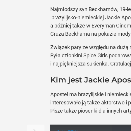
Najmłodszy syn Beckhamów, 19-letn
brazylijsko-niemieckiej Jackie Ap
a później także w Everyman Cinem
Cruza Beckhama na pokazie mody j
Związek pary ze względu na dużą r
Była członkini Spice Girls podaro
i najpiękniejsza sukienka. Gratula
Kim jest Jackie Apos
Apostel ma brazylijskie i niemieck
interesowało ją także aktorstwo i p
Pisze także piosenki dla innych ar