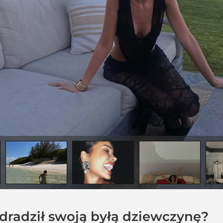
radził swoją byłą dziewczynę?