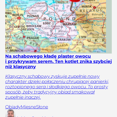
Na schabowego kładę plaster owocu
i przykrywam serem. Ten kotlet znika szybciej
niż klasyczny
Klasyczny schabowy zyskuje zupełnie nowy
charakter dzięki połączeniu chrupiącej panierki,
roztopionego sera i słodkiego owocu. To prosty
sposób, żeby tradycyjny obiad smakował
zupełnie inaczej.
Obiady
Mięsne
Słone