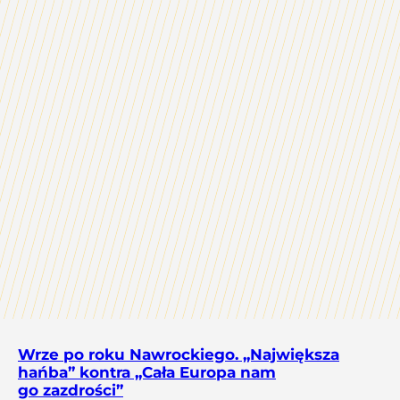
Wrze po roku Nawrockiego. „Największa
hańba” kontra „Cała Europa nam
go zazdrości”