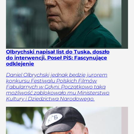
Olbrychski napisał list do Tuska, doszło
do interwencji. Poseł PiS: Fascynujące
odklejenie
Daniel Olbrychski jednak będzie jurorem
konkursu Festiwalu Polskich Filmów
Fabularnych w Gdyni. Początkowo taką
możliwość zablokowało mu Ministerstwo
Kultury i Dziedzictwa Narodowego.