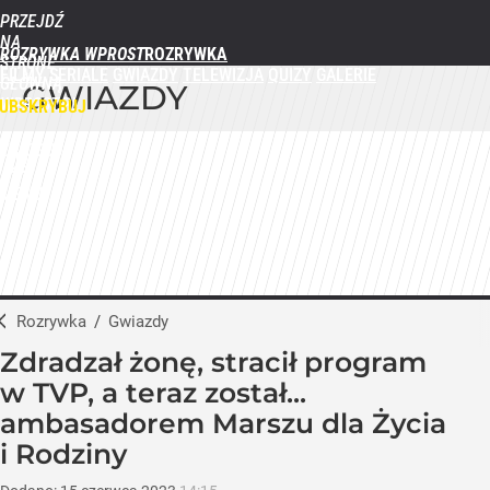
PRZEJDŹ
NA
ROZRYWKA WPROST
STRONĘ
FILMY
SERIALE
GWIAZDY
TELEWIZJA
QUIZY
GALERIE
GŁÓWNĄ
GWIAZDY
WPROST.PL
UBSKRYBUJ
ZALOGUJ
MENU
Rozrywka
/
Gwiazdy
Zdradzał żonę, stracił program
w TVP, a teraz został...
ambasadorem Marszu dla Życia
i Rodziny