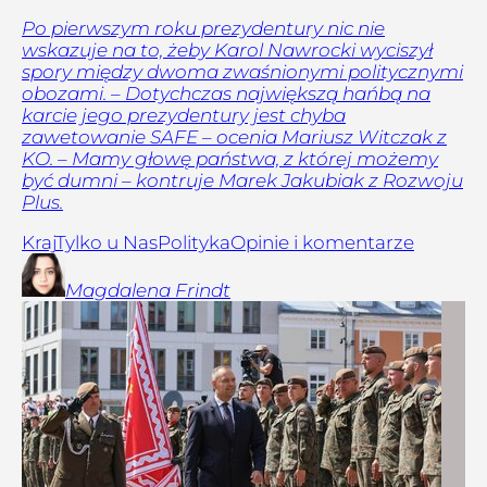
Po pierwszym roku prezydentury nic nie
wskazuje na to, żeby Karol Nawrocki wyciszył
spory między dwoma zwaśnionymi politycznymi
obozami. – Dotychczas największą hańbą na
karcie jego prezydentury jest chyba
zawetowanie SAFE – ocenia Mariusz Witczak z
KO. – Mamy głowę państwa, z której możemy
być dumni – kontruje Marek Jakubiak z Rozwoju
Plus.
Kraj
Tylko u Nas
Polityka
Opinie i komentarze
Magdalena
Frindt