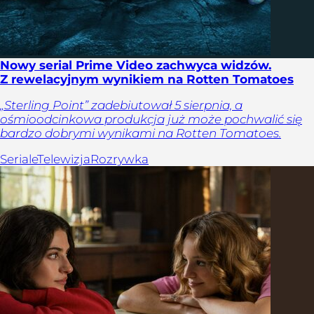
Nowy serial Prime Video zachwyca widzów.
Z rewelacyjnym wynikiem na Rotten Tomatoes
„Sterling Point” zadebiutował 5 sierpnia, a
ośmioodcinkowa produkcja już może pochwalić się
bardzo dobrymi wynikami na Rotten Tomatoes.
Seriale
Telewizja
Rozrywka