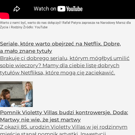
Warto z nami być, warto do nas dołączyć! Rafał Patyra zaprasza na Narodowy Marsz dla
Życia i Rodziny
Źródło:
YouTube
Seriale, które warto obejrzeć na Netflix. Dobre,
a mało znane tytuły
Brakuje ci dobrego serialu, którym mógłbyś umilić
sobie wieczory? Mamy dla ciebie listę dobrych
tytułów Netfliksa, które mogą cię zaciekawić.
Pomnik Violetty Villas budzi kontrowersje. Doda:
Martwy nie wie, że jest martwy
Z okazji 85. urodzin Violetty Villas w jej rodzinnym
mieście stanął pomnik artystki. Inwestycji