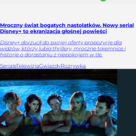
Mroczny świat bogatych nastolatków. Nowy serial
Disney+ to ekranizacja głośnej powieści
Disney+ dorzucił do swojej oferty propozycję dla
widzów, którzy lubią thrillery, mroczne tajemnice i
historie o dorastaniu z niepokojem w tle.
Seriale
Telewizja
Gwiazdy
Rozrywka