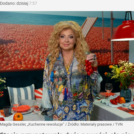
Dodano:
dzisiaj
7:57
Magda Gessler, „Kuchenne rewolucje”
/ Źródło:
Materiały prasowe
/
TVN