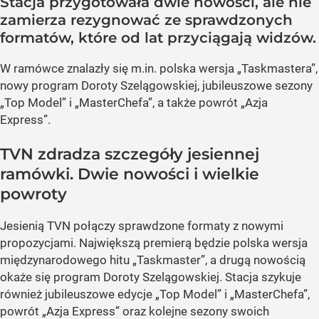
Stacja przygotowała dwie nowości, ale nie
zamierza rezygnować ze sprawdzonych
formatów, które od lat przyciągają widzów.
W ramówce znalazły się m.in. polska wersja „Taskmastera”,
nowy program Doroty Szelągowskiej, jubileuszowe sezony
„Top Model” i „MasterChefa”, a także powrót „Azja
Express”.
TVN zdradza szczegóły jesiennej
ramówki. Dwie nowości i wielkie
powroty
Jesienią TVN połączy sprawdzone formaty z nowymi
propozycjami. Największą premierą będzie polska wersja
międzynarodowego hitu „Taskmaster”, a drugą nowością
okaże się program Doroty Szelągowskiej. Stacja szykuje
również jubileuszowe edycje „Top Model” i „MasterChefa”,
powrót „Azja Express” oraz kolejne sezony swoich