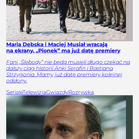
Maria Dębska i Maciej Musiał wracają
na ekrany. „Pionek” ma już datę premiery
Fani „Ślebody” nie będą musieli długo czekać na
dalszy ciąg historii Anki Serafin i Bastiana
Strzygonia. Mamy już datę premiery kolejnej
odsłony.
Seriale
Telewizja
Gwiazdy
Rozrywka