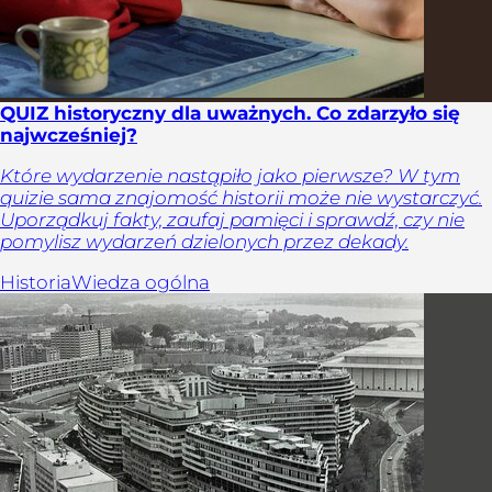
QUIZ historyczny dla uważnych. Co zdarzyło się
najwcześniej?
Które wydarzenie nastąpiło jako pierwsze? W tym
quizie sama znajomość historii może nie wystarczyć.
Uporządkuj fakty, zaufaj pamięci i sprawdź, czy nie
pomylisz wydarzeń dzielonych przez dekady.
Historia
Wiedza ogólna