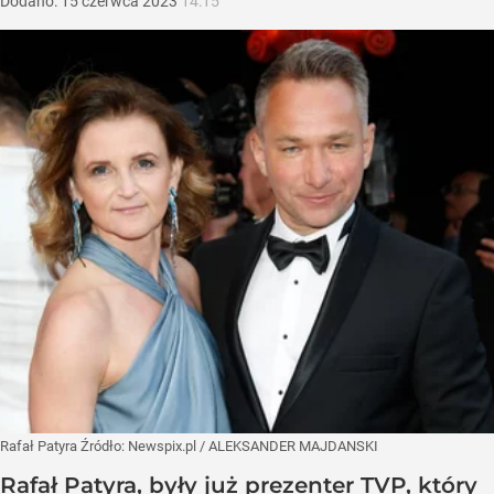
Dodano:
15
czerwca
2023
14:15
Rafał Patyra
Źródło:
Newspix.pl
/
ALEKSANDER MAJDANSKI
Rafał Patyra, były już prezenter TVP, który