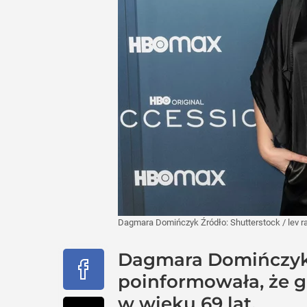
Dagmara Domińczyk
Źródło:
Shutterstock
/
lev r
Dagmara Domińczyk, 
poinformowała, że gd
w wieku 69 lat.