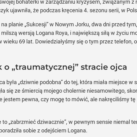
li swojej bohaterki w zarządzaniu kryzysem, związanym z
k ujawniła, że podczas kręcenia 4. sezonu serii, w Polsc
a planie „Sukcesji” w Nowym Jorku, dwa dni przed tym, j
, milszą wersją Logana Roya, i największą siłą w życiu 
 wieku 69 lat. Dowiedziałyśmy się o tym przez telefon, od
 „traumatycznej” stracie ojca
ca była „dziwnie podobna” do tej, która miała miejsce w
ła się ze śmiercią mojego cholernie niesamowitego, s
e jestem pewna, czy mogę to mówić, ale nakręciliśmy tę s
e to „zabrzmieć dziwacznie”, w pewnym sensie niemal t
, poradziła sobie z odejściem Logana.