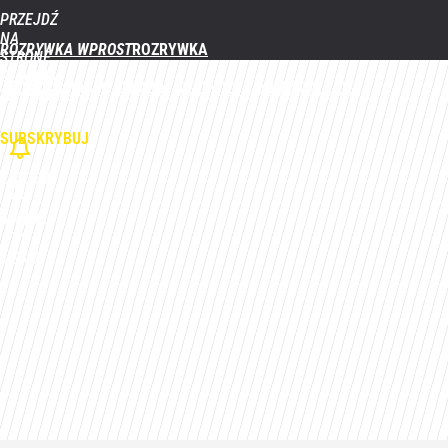
PRZEJDŹ
Udostępnij
1
Skomentuj
NA
ROZRYWKA WPROST
STRONĘ
GŁÓWNĄ
FILMY
SERIALE
GWIAZDY
TELEWIZJA
QUIZY
GALERIE
WPROST.PL
SUBSKRYBUJ
ZALOGUJ
SZUKAJ
MENU