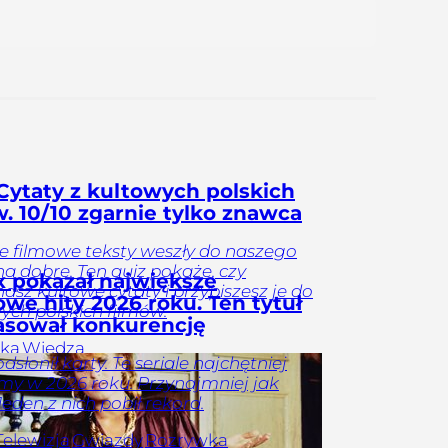
Cytaty z kultowych polskich
w. 10/10 zgarnie tylko znawca
e filmowe teksty weszły do naszego
na dobre. Ten quiz pokaże, czy
ix pokazał największe
asz kultowe cytaty i przypiszesz je do
owe hity 2026 roku. Ten tytuł
ych polskich filmów.
asował konkurencję
ka
Wiedza
odsłonił karty. Te seriale najchętniej
y w 2026 roku. Przynajmniej jak
Jeden z nich pobił rekord.
Telewizja
Gwiazdy
Rozrywka