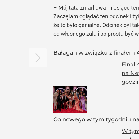
– Mój tata zmarł dwa miesiące temu
Zaczęłam oglądać ten odcinek i żył
że to było genialne. Odcinek był t
od własnego żalu i po prostu być w t
Bałagan w związku z finałem 4.
Finał 
na Net
godzin
Co nowego w tym tygodniu na 
W tym