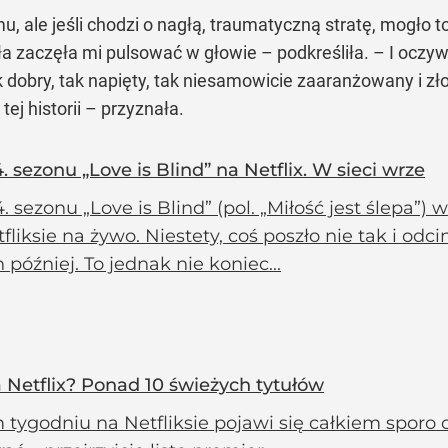
, ale jeśli chodzi o nagłą, traumatyczną stratę, mogło to
a zaczęła mi pulsować w głowie – podkreśliła. – I oczyw
ak dobry, tak napięty, tak niesamowicie zaaranżowany i 
ej historii – przyznała.
 sezonu „Love is Blind” na Netflix. W sieci wrze
4. sezonu „Love is Blind” (pol. „Miłość jest ślepa”
fliksie na żywo. Niestety, coś poszło nie tak i odci
 później. To jednak nie koniec...
Netflix? Ponad 10 świeżych tytułów
 tygodniu na Netfliksie pojawi się całkiem sporo