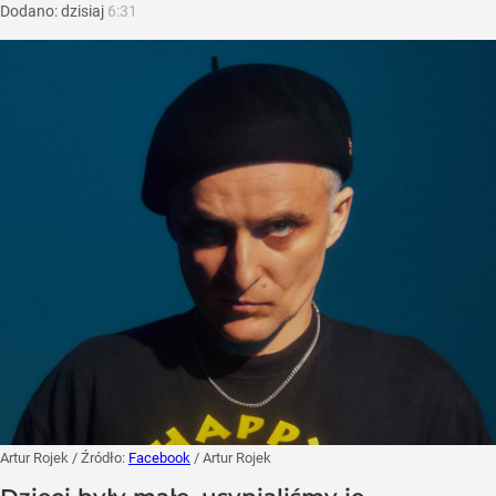
Dodano:
dzisiaj
6:31
Artur Rojek
/ Źródło:
Facebook
/
Artur Rojek