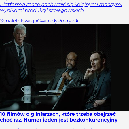
Platforma może pochwalić się kolejnymi mocnymi
wynikami produkcji szpiegowskich.
Seriale
Telewizja
Gwiazdy
Rozrywka
10 filmów o gliniarzach, które trzeba obejrzeć
choć raz. Numer jeden jest bezkonkurencyjny