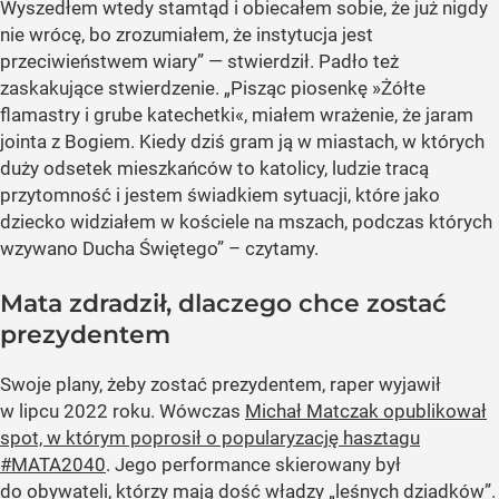
Wyszedłem wtedy stamtąd i obiecałem sobie, że już nigdy
nie wrócę, bo zrozumiałem, że instytucja jest
przeciwieństwem wiary” — stwierdził. Padło też
zaskakujące stwierdzenie. „Pisząc piosenkę »Żółte
flamastry i grube katechetki«, miałem wrażenie, że jaram
jointa z Bogiem. Kiedy dziś gram ją w miastach, w których
duży odsetek mieszkańców to katolicy, ludzie tracą
przytomność i jestem świadkiem sytuacji, które jako
dziecko widziałem w kościele na mszach, podczas których
wzywano Ducha Świętego” – czytamy.
Mata zdradził, dlaczego chce zostać
prezydentem
Swoje plany, żeby zostać prezydentem, raper wyjawił
w lipcu 2022 roku. Wówczas
Michał Matczak opublikował
spot, w którym poprosił o popularyzację hasztagu
#MATA2040
. Jego performance skierowany był
do obywateli, którzy mają dość władzy „leśnych dziadków”.