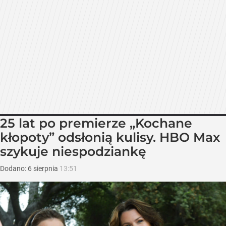
25 lat po premierze „Kochane
kłopoty” odsłonią kulisy. HBO Max
szykuje niespodziankę
Dodano:
6
sierpnia
13:51