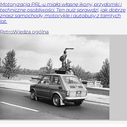
Motoryzacja PRL-u miała własne ikony, przydomki i
techniczne osobliwości. Ten quiz sprawdzi, jak dobrze
znasz samochody, motocykle i autobusy z tamtych
lat.
Retro
Wiedza ogólna