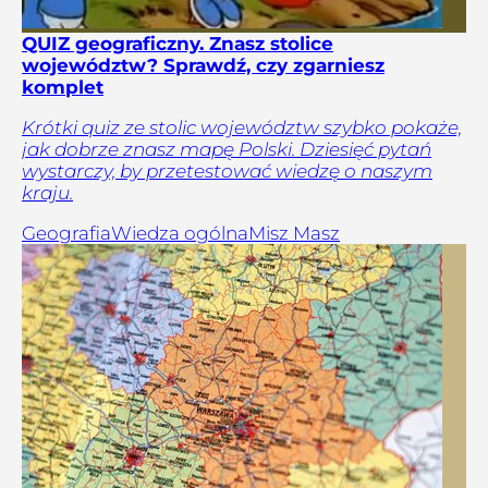
QUIZ geograficzny. Znasz stolice
województw? Sprawdź, czy zgarniesz
komplet
Krótki quiz ze stolic województw szybko pokaże,
jak dobrze znasz mapę Polski. Dziesięć pytań
wystarczy, by przetestować wiedzę o naszym
kraju.
Geografia
Wiedza ogólna
Misz Masz