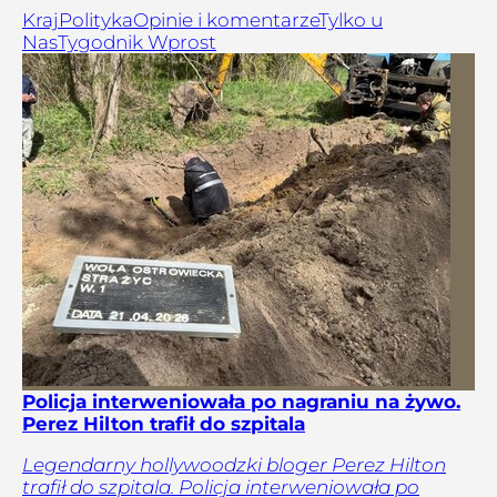
Kraj
Polityka
Opinie i komentarze
Tylko u
Nas
Tygodnik Wprost
Policja interweniowała po nagraniu na żywo.
Perez Hilton trafił do szpitala
Legendarny hollywoodzki bloger Perez Hilton
trafił do szpitala. Policja interweniowała po