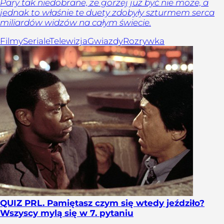
Pary tak niedobrane, że gorzej już być nie może, a
jednak to właśnie te duety zdobyły szturmem serca
miliardów widzów na całym świecie.
Filmy
Seriale
Telewizja
Gwiazdy
Rozrywka
QUIZ PRL. Pamiętasz czym się wtedy jeździło?
Wszyscy mylą się w 7. pytaniu