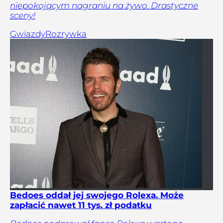
niepokojącym nagraniu na żywo. Drastyczne
sceny!
Gwiazdy
Rozrywka
Bedoes oddał jej swojego Rolexa. Może
zapłacić nawet 11 tys. zł podatku