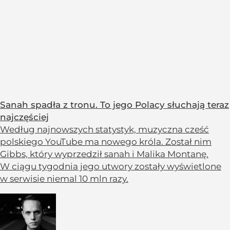
Sanah spadła z tronu. To jego Polacy słuchają teraz
najczęściej
Według najnowszych statystyk, muzyczna cześć
polskiego YouTube ma nowego króla. Został nim
Gibbs, który wyprzedził sanah i Malika Montanę.
W ciągu tygodnia jego utwory zostały wyświetlone
w serwisie niemal 10 mln razy.