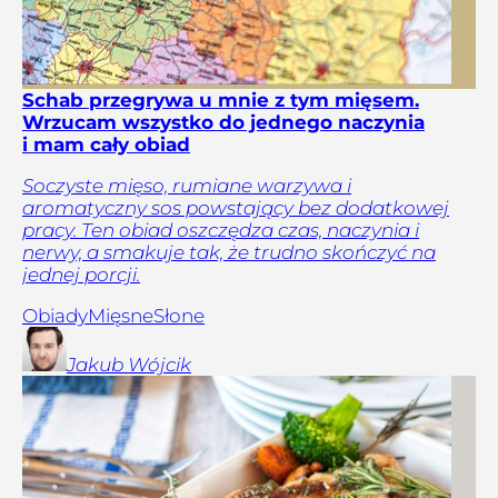
Schab przegrywa u mnie z tym mięsem.
Wrzucam wszystko do jednego naczynia
i mam cały obiad
Soczyste mięso, rumiane warzywa i
aromatyczny sos powstający bez dodatkowej
pracy. Ten obiad oszczędza czas, naczynia i
nerwy, a smakuje tak, że trudno skończyć na
jednej porcji.
Obiady
Mięsne
Słone
Jakub
Wójcik