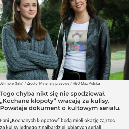
„Gilmore Girls”
/ Źródło:
Materiały prasowe
/
HBO Max Polska
Tego chyba nikt się nie spodziewał.
„Kochane kłopoty” wracają za kulisy.
Powstaje dokument o kultowym serialu.
Fani „Kochanych kłopotów” będą mieli okazję zajrzeć
za kulisy jednego z najbardziej lubianych seriali