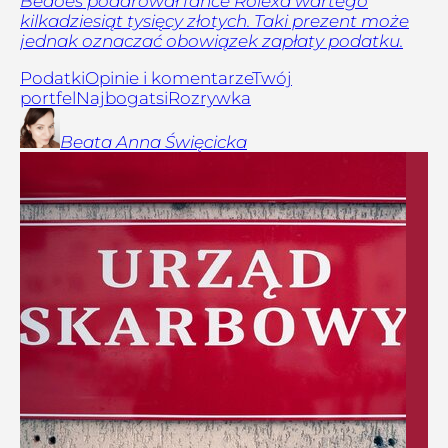
Bedoes podarował fance Rolexa wartego
kilkadziesiąt tysięcy złotych. Taki prezent może
jednak oznaczać obowiązek zapłaty podatku.
Podatki
Opinie i komentarze
Twój
portfel
Najbogatsi
Rozrywka
Beata Anna
Święcicka