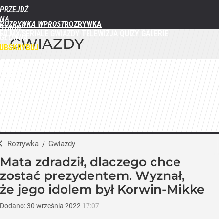
PRZEJDŹ
NA
ROZRYWKA WPROST
STRONĘ
FILMY
SERIALE
GWIAZDY
TELEWIZJA
QUIZY
GALERIE
GŁÓWNĄ
GWIAZDY
WPROST.PL
UBSKRYBUJ
ZALOGUJ
MENU
Rozrywka
/
Gwiazdy
Mata zdradził, dlaczego chce
zostać prezydentem. Wyznał,
że jego idolem był Korwin-Mikke
Dodano:
30
września
2022
17:07