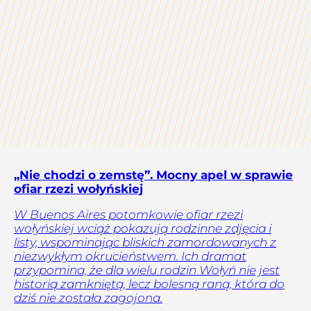
„Nie chodzi o zemstę”. Mocny apel w sprawie
ofiar rzezi wołyńskiej
W Buenos Aires potomkowie ofiar rzezi
wołyńskiej wciąż pokazują rodzinne zdjęcia i
listy, wspominając bliskich zamordowanych z
niezwykłym okrucieństwem. Ich dramat
przypomina, że dla wielu rodzin Wołyń nie jest
historią zamkniętą, lecz bolesną raną, która do
dziś nie została zagojona.