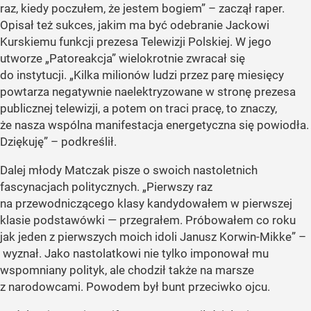
raz, kiedy poczułem, że jestem bogiem” – zaczął raper.
Opisał też sukces, jakim ma być odebranie Jackowi
Kurskiemu funkcji prezesa Telewizji Polskiej. W jego
utworze „Patoreakcja” wielokrotnie zwracał się
do instytucji. „Kilka milionów ludzi przez parę miesięcy
powtarza negatywnie naelektryzowane w stronę prezesa
publicznej telewizji, a potem on traci pracę, to znaczy,
że nasza wspólna manifestacja energetyczna się powiodła.
Dziękuję” – podkreślił.
Dalej młody Matczak pisze o swoich nastoletnich
fascynacjach politycznych. „Pierwszy raz
na przewodniczącego klasy kandydowałem w pierwszej
klasie podstawówki — przegrałem. Próbowałem co roku
jak jeden z pierwszych moich idoli Janusz Korwin-Mikke” –
wyznał. Jako nastolatkowi nie tylko imponował mu
wspomniany polityk, ale chodził także na marsze
z narodowcami. Powodem był bunt przeciwko ojcu.