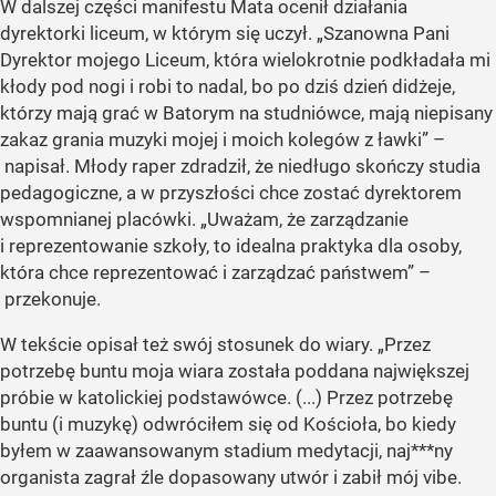
W dalszej części manifestu Mata ocenił działania
dyrektorki liceum, w którym się uczył. „Szanowna Pani
Dyrektor mojego Liceum, która wielokrotnie podkładała mi
kłody pod nogi i robi to nadal, bo po dziś dzień didżeje,
którzy mają grać w Batorym na studniówce, mają niepisany
zakaz grania muzyki mojej i moich kolegów z ławki” –
napisał. Młody raper zdradził, że niedługo skończy studia
pedagogiczne, a w przyszłości chce zostać dyrektorem
wspomnianej placówki. „Uważam, że zarządzanie
i reprezentowanie szkoły, to idealna praktyka dla osoby,
która chce reprezentować i zarządzać państwem” –
przekonuje.
W tekście opisał też swój stosunek do wiary. „Przez
potrzebę buntu moja wiara została poddana największej
próbie w katolickiej podstawówce. (...) Przez potrzebę
buntu (i muzykę) odwróciłem się od Kościoła, bo kiedy
byłem w zaawansowanym stadium medytacji, naj***ny
organista zagrał źle dopasowany utwór i zabił mój vibe.