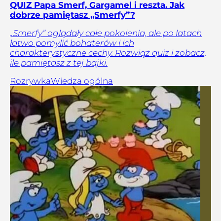
QUIZ Papa Smerf, Gargamel i reszta. Jak
dobrze pamiętasz „Smerfy”?
„Smerfy” oglądały całe pokolenia, ale po latach
łatwo pomylić bohaterów i ich
charakterystyczne cechy. Rozwiąż quiz i zobacz,
ile pamiętasz z tej bajki.
Rozrywka
Wiedza ogólna