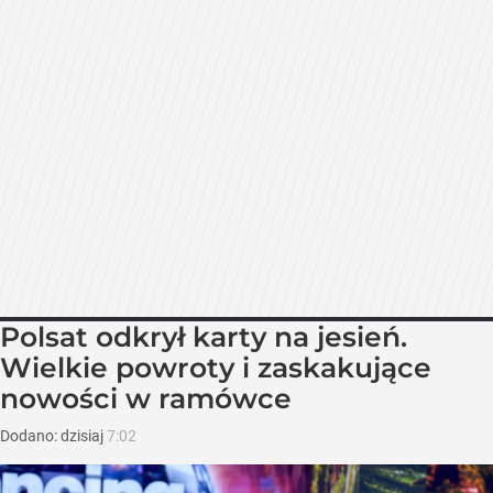
Polsat odkrył karty na jesień.
Wielkie powroty i zaskakujące
nowości w ramówce
Dodano:
dzisiaj
7:02