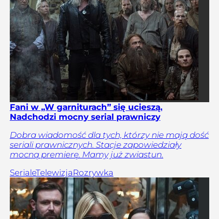
Fani w „W garniturach” się ucieszą.
Nadchodzi mocny serial prawniczy
Dobra wiadomość dla tych, którzy nie mają dość
seriali prawnicznych. Stacje zapowiedziały
mocną premierę. Mamy już zwiastun.
Seriale
Telewizja
Rozrywka