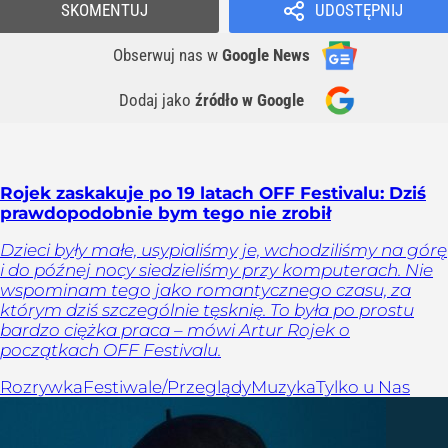
SKOMENTUJ
UDOSTĘPNIJ
Obserwuj nas
w
Google News
Dodaj jako
źródło w Google
Rojek zaskakuje po 19 latach OFF Festivalu: Dziś
prawdopodobnie bym tego nie zrobił
Dzieci były małe, usypialiśmy je, wchodziliśmy na górę
i do późnej nocy siedzieliśmy przy komputerach. Nie
wspominam tego jako romantycznego czasu, za
którym dziś szczególnie tęsknię. To była po prostu
bardzo ciężka praca – mówi Artur Rojek o
początkach OFF Festivalu.
Rozrywka
Festiwale/Przeglądy
Muzyka
Tylko u Nas