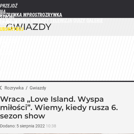
PRZEJDŹ
NA
ROZRYWKA WPROST
STRONĘ
FILMY
SERIALE
GWIAZDY
TELEWIZJA
QUIZY
GALERIE
GŁÓWNĄ
GWIAZDY
WPROST.PL
UBSKRYBUJ
ZALOGUJ
MENU
Rozrywka
/
Gwiazdy
Wraca „Love Island. Wyspa
miłości”. Wiemy, kiedy rusza 6.
sezon show
Dodano:
5
sierpnia
2022
10:38