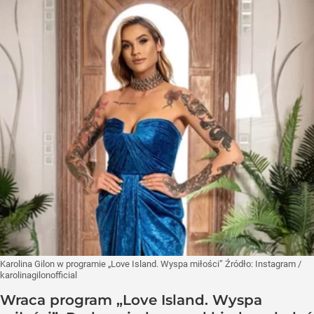
Karolina Gilon w programie „Love Island. Wyspa miłości”
Źródło:
Instagram
/
karolinagilonofficial
Wraca program „Love Island. Wyspa