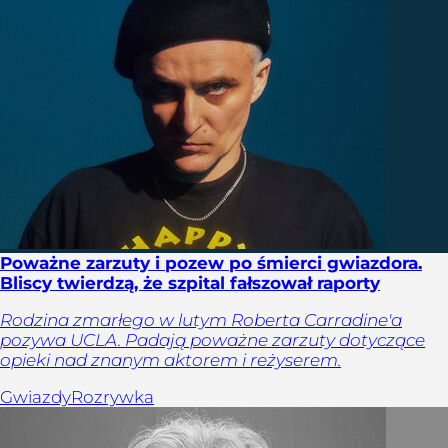
Poważne zarzuty i pozew po śmierci gwiazdora.
Bliscy twierdzą, że szpital fałszował raporty
Rodzina zmarłego w lutym Roberta Carradine'a
pozywa UCLA. Padają poważne zarzuty dotyczące
opieki nad znanym aktorem i reżyserem.
Gwiazdy
Rozrywka