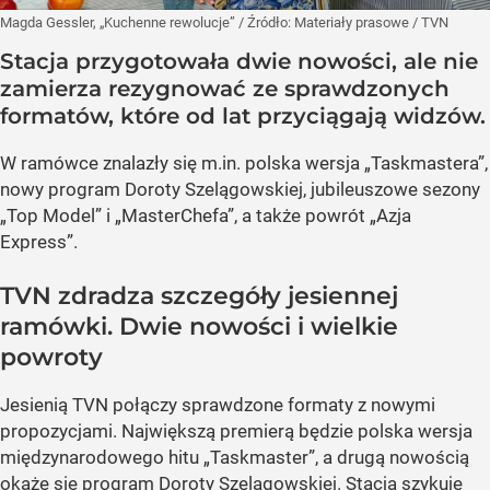
Magda Gessler, „Kuchenne rewolucje”
/ Źródło:
Materiały prasowe
/
TVN
Stacja przygotowała dwie nowości, ale nie
zamierza rezygnować ze sprawdzonych
formatów, które od lat przyciągają widzów.
W ramówce znalazły się m.in. polska wersja „Taskmastera”,
nowy program Doroty Szelągowskiej, jubileuszowe sezony
„Top Model” i „MasterChefa”, a także powrót „Azja
Express”.
TVN zdradza szczegóły jesiennej
ramówki. Dwie nowości i wielkie
powroty
Jesienią TVN połączy sprawdzone formaty z nowymi
propozycjami. Największą premierą będzie polska wersja
międzynarodowego hitu „Taskmaster”, a drugą nowością
okaże się program Doroty Szelągowskiej. Stacja szykuje