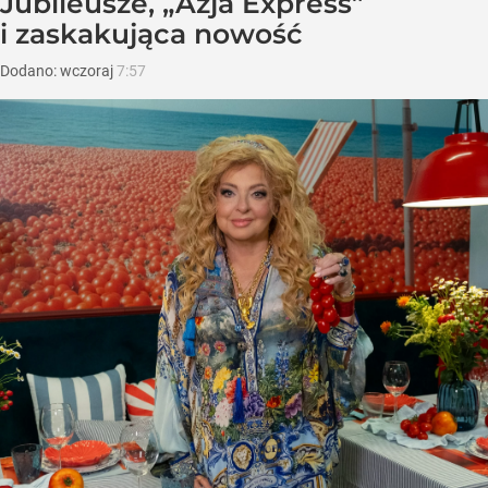
Jubileusze, „Azja Express”
i zaskakująca nowość
Dodano:
wczoraj
7:57