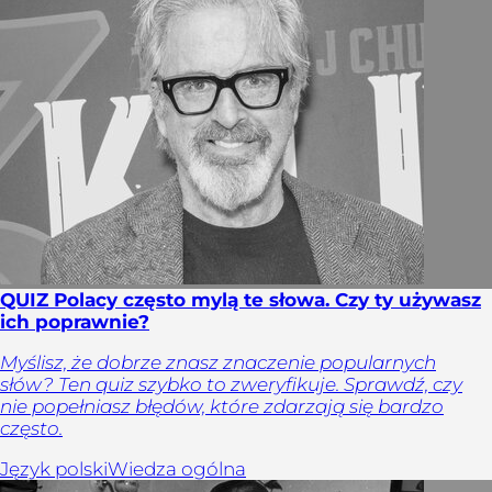
QUIZ Polacy często mylą te słowa. Czy ty używasz
ich poprawnie?
Myślisz, że dobrze znasz znaczenie popularnych
słów? Ten quiz szybko to zweryfikuje. Sprawdź, czy
nie popełniasz błędów, które zdarzają się bardzo
często.
Język polski
Wiedza ogólna