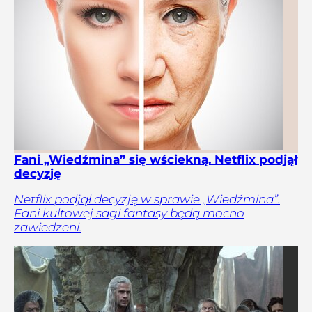
Fani „Wiedźmina” się wściekną. Netflix podjął
decyzję
Netflix podjął decyzję w sprawie „Wiedźmina”.
Fani kultowej sagi fantasy będą mocno
zawiedzeni.