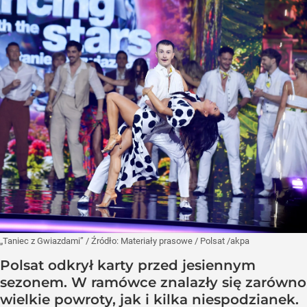
„Taniec z Gwiazdami”
/ Źródło:
Materiały prasowe
/
Polsat /akpa
Polsat odkrył karty przed jesiennym
sezonem. W ramówce znalazły się zarówno
wielkie powroty, jak i kilka niespodzianek.