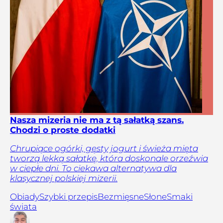
Nasza mizeria nie ma z tą sałatką szans.
Chodzi o proste dodatki
Chrupiące ogórki, gęsty jogurt i świeża mięta
tworzą lekką sałatkę, która doskonale orzeźwia
w ciepłe dni. To ciekawa alternatywa dla
klasycznej polskiej mizerii.
Obiady
Szybki przepis
Bezmięsne
Słone
Smaki
świata