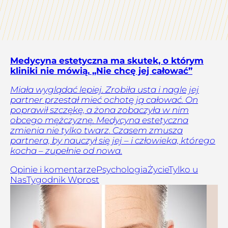
Medycyna estetyczna ma skutek, o którym
kliniki nie mówią. „Nie chcę jej całować”
Miała wyglądać lepiej. Zrobiła usta i nagle jej
partner przestał mieć ochotę ją całować. On
poprawił szczękę, a żona zobaczyła w nim
obcego mężczyznę. Medycyna estetyczna
zmienia nie tylko twarz. Czasem zmusza
partnera, by nauczył się jej – i człowieka, którego
kocha – zupełnie od nowa.
Opinie i komentarze
Psychologia
Życie
Tylko u
Nas
Tygodnik Wprost