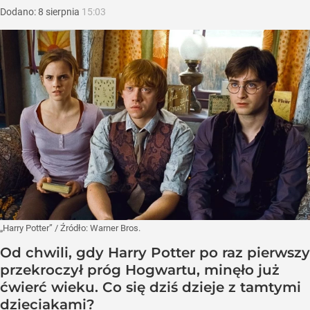
Dodano:
8
sierpnia
15:03
„Harry Potter”
/ Źródło:
Warner Bros.
Od chwili, gdy Harry Potter po raz pierwszy
przekroczył próg Hogwartu, minęło już
ćwierć wieku. Co się dziś dzieje z tamtymi
dzieciakami?