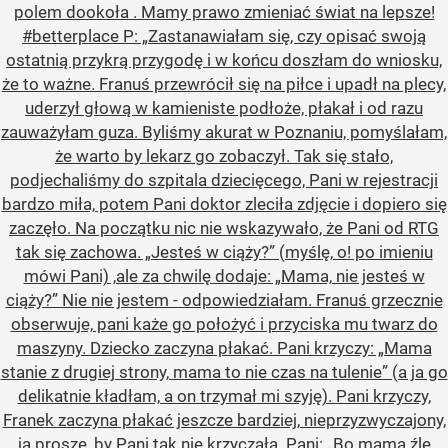
polem dookoła . Mamy prawo zmieniać świat na lepsze!
#betterplace P: „Zastanawiałam się, czy opisać swoją
ostatnią przykrą przygodę i w końcu doszłam do wniosku,
że to ważne. Franuś przewrócił się na piłce i upadł na plecy,
uderzył głową w kamieniste podłoże, płakał i od razu
zauważyłam guza. Byliśmy akurat w Poznaniu, pomyślałam,
że warto by lekarz go zobaczył. Tak się stało,
podjechaliśmy do szpitala dziecięcego, Pani w rejestracji
bardzo miła, potem Pani doktor zleciła zdjęcie i dopiero się
zaczęło. Na początku nic nie wskazywało, że Pani od RTG
tak się zachowa. „Jesteś w ciąży?” (myślę, o! po imieniu
mówi Pani) ,ale za chwilę dodaje: „Mama, nie jesteś w
ciąży?” Nie nie jestem - odpowiedziałam. Franuś grzecznie
obserwuje, pani każe go położyć i przyciska mu twarz do
maszyny. Dziecko zaczyna płakać. Pani krzyczy: „Mama
stanie z drugiej strony, mama to nie czas na tulenie” (a ja go
delikatnie kładłam, a on trzymał mi szyję). Pani krzyczy,
Franek zaczyna płakać jeszcze bardziej, nieprzyzwyczajony,
ja proszę, by Pani tak nie krzyczała. Pani: „Bo mama źle