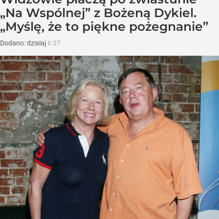
„Na Wspólnej” z Bożeną Dykiel.
„Myślę, że to piękne pożegnanie”
Dodano:
dzisiaj
6:37