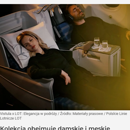
Vistula x LOT: Elegancja w podróży
/ Źródło:
Materiały prasowe
/
Polskie Linie
Lotnicze LOT
Kolekcja obejmuje damskie i męskie