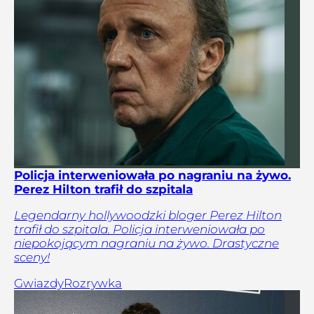
Policja interweniowała po nagraniu na żywo.
Perez Hilton trafił do szpitala
Legendarny hollywoodzki bloger Perez Hilton
trafił do szpitala. Policja interweniowała po
niepokojącym nagraniu na żywo. Drastyczne
sceny!
Gwiazdy
Rozrywka