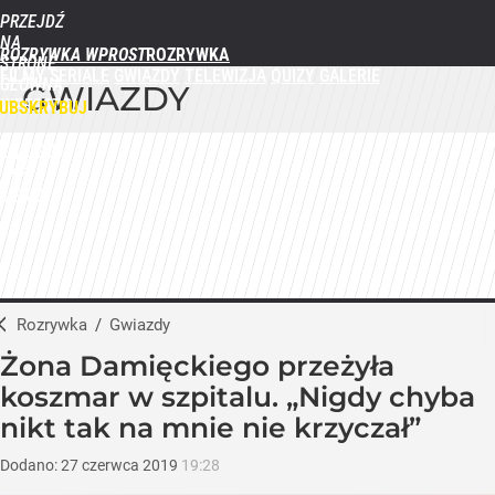
PRZEJDŹ
NA
ROZRYWKA WPROST
STRONĘ
FILMY
SERIALE
GWIAZDY
TELEWIZJA
QUIZY
GALERIE
GŁÓWNĄ
GWIAZDY
WPROST.PL
UBSKRYBUJ
ZALOGUJ
MENU
Rozrywka
/
Gwiazdy
Żona Damięckiego przeżyła
koszmar w szpitalu. „Nigdy chyba
nikt tak na mnie nie krzyczał”
Dodano:
27
czerwca
2019
19:28