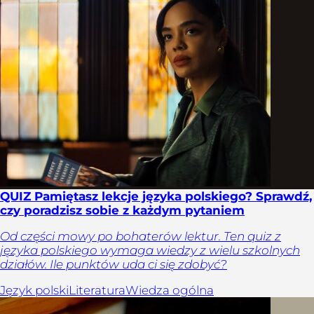
QUIZ Pamiętasz lekcje języka polskiego? Sprawdź,
czy poradzisz sobie z każdym pytaniem
Od części mowy po bohaterów lektur. Ten quiz z
języka polskiego wymaga wiedzy z wielu szkolnych
działów. Ile punktów uda ci się zdobyć?
Język polski
Literatura
Wiedza ogólna