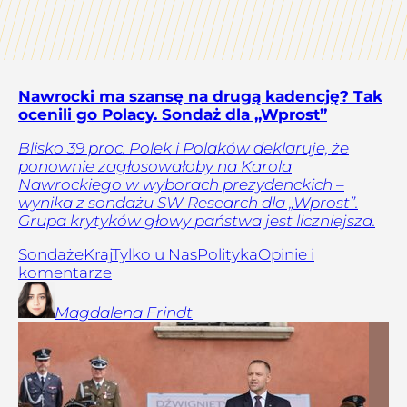
Nawrocki ma szansę na drugą kadencję? Tak
ocenili go Polacy. Sondaż dla „Wprost”
Blisko 39 proc. Polek i Polaków deklaruje, że
ponownie zagłosowałoby na Karola
Nawrockiego w wyborach prezydenckich –
wynika z sondażu SW Research dla „Wprost”.
Grupa krytyków głowy państwa jest liczniejsza.
Sondaże
Kraj
Tylko u Nas
Polityka
Opinie i
komentarze
Magdalena
Frindt