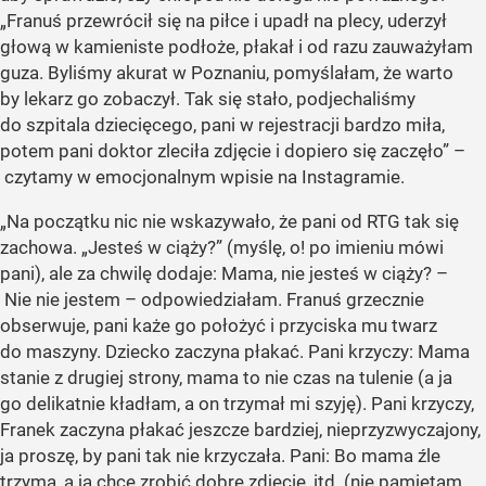
„Franuś przewrócił się na piłce i upadł na plecy, uderzył
głową w kamieniste podłoże, płakał i od razu zauważyłam
guza. Byliśmy akurat w Poznaniu, pomyślałam, że warto
by lekarz go zobaczył. Tak się stało, podjechaliśmy
do szpitala dziecięcego, pani w rejestracji bardzo miła,
potem pani doktor zleciła zdjęcie i dopiero się zaczęło” –
czytamy w emocjonalnym wpisie na Instagramie.
„Na początku nic nie wskazywało, że pani od RTG tak się
zachowa. „Jesteś w ciąży?” (myślę, o! po imieniu mówi
pani), ale za chwilę dodaje: Mama, nie jesteś w ciąży? –
Nie nie jestem – odpowiedziałam. Franuś grzecznie
obserwuje, pani każe go położyć i przyciska mu twarz
do maszyny. Dziecko zaczyna płakać. Pani krzyczy: Mama
stanie z drugiej strony, mama to nie czas na tulenie (a ja
go delikatnie kładłam, a on trzymał mi szyję). Pani krzyczy,
Franek zaczyna płakać jeszcze bardziej, nieprzyzwyczajony,
ja proszę, by pani tak nie krzyczała. Pani: Bo mama źle
trzyma, a ja chcę zrobić dobre zdjęcie, itd. (nie pamiętam