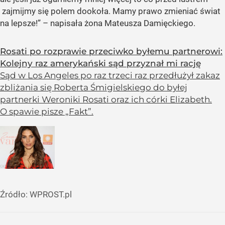
zajmijmy się polem dookoła. Mamy prawo zmieniać świat
na lepsze!” – napisała żona Mateusza Damięckiego.
Rosati po rozprawie przeciwko byłemu partnerowi:
Kolejny raz amerykański sąd przyznał mi rację
Sąd w Los Angeles po raz trzeci raz przedłużył zakaz
zbliżania się Roberta Śmigielskiego do byłej
partnerki Weroniki Rosati oraz ich córki Elizabeth.
O spawie pisze „Fakt”.
Źródło:
WPROST.pl