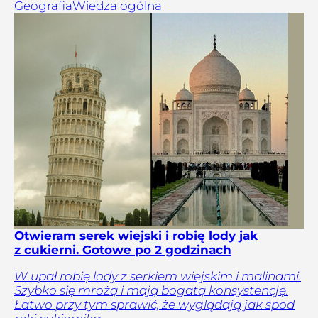
Geografia
Wiedza ogólna
Otwieram serek wiejski i robię lody jak
z cukierni. Gotowe po 2 godzinach
W upał robię lody z serkiem wiejskim i malinami.
Szybko się mrożą i mają bogatą konsystencję.
Łatwo przy tym sprawić, że wyglądają jak spod