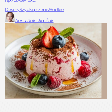
ręki cukiernika.
Desery
Szybki przepis
Słodkie
Anna
Rokicka-Żuk