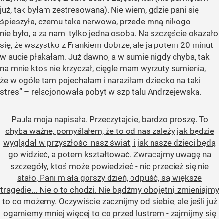
już, tak byłam zestresowana). Nie wiem, gdzie pani się
śpieszyła, czemu taka nerwowa, przede mną nikogo
nie było, a za nami tylko jedna osoba. Na szczęście okazało
się, że wszystko z Frankiem dobrze, ale ja potem 20 minut
w aucie płakałam. Już dawno, a w sumie nigdy chyba, tak
na mnie ktoś nie krzyczał, cięgle mam wyrzuty sumienia,
że w ogóle tam pojechałam i naraziłam dziecko na taki
stres” – relacjonowała pobyt w szpitalu Andrzejewska.
Paula moja napisała. Przeczytajcie, bardzo proszę. To
chyba ważne, pomyślałem, że to od nas zależy jak będzie
wyglądał w przyszłości nasz świat, i jak nasze dzieci będą
go widzieć, a potem kształtować. Zwracajmy uwagę na
szczegóły, ktoś może powiedzieć - nic przecież się nie
stało, Pani miała gorszy dzień, odpuść, są większe
tragedie... Nie o to chodzi. Nie bądźmy obojętni, zmieniajmy
to co możemy. Oczywiście zacznijmy od siebie, ale jeśli już
ogarniemy mniej więcej to co przed lustrem - zajmijmy się