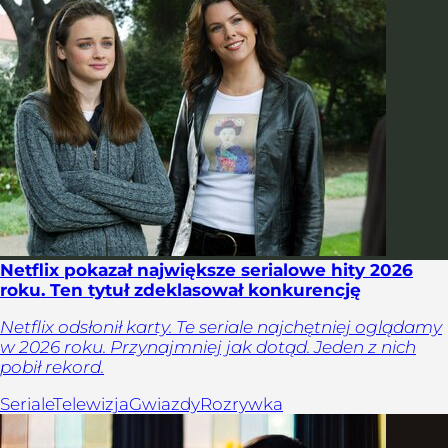
Netflix pokazał największe serialowe hity 2026
roku. Ten tytuł zdeklasował konkurencję
Netflix odsłonił karty. Te seriale najchętniej oglądamy
w 2026 roku. Przynajmniej jak dotąd. Jeden z nich
pobił rekord.
Seriale
Telewizja
Gwiazdy
Rozrywka