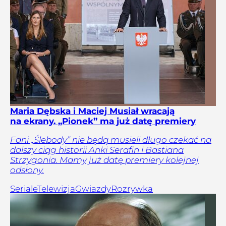
Maria Dębska i Maciej Musiał wracają
na ekrany. „Pionek” ma już datę premiery
Fani „Ślebody” nie będą musieli długo czekać na
dalszy ciąg historii Anki Serafin i Bastiana
Strzygonia. Mamy już datę premiery kolejnej
odsłony.
Seriale
Telewizja
Gwiazdy
Rozrywka