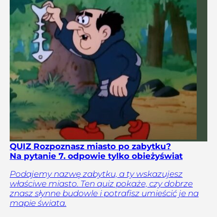
QUIZ Rozpoznasz miasto po zabytku?
Na pytanie 7. odpowie tylko obieżyświat
Podajemy nazwę zabytku, a ty wskazujesz
właściwe miasto. Ten quiz pokaże, czy dobrze
znasz słynne budowle i potrafisz umieścić je na
mapie świata.