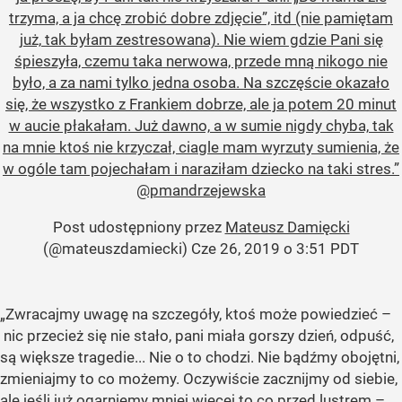
trzyma, a ja chcę zrobić dobre zdjęcie”, itd (nie pamiętam
już, tak byłam zestresowana). Nie wiem gdzie Pani się
śpieszyła, czemu taka nerwowa, przede mną nikogo nie
było, a za nami tylko jedna osoba. Na szczęście okazało
się, że wszystko z Frankiem dobrze, ale ja potem 20 minut
w aucie płakałam. Już dawno, a w sumie nigdy chyba, tak
na mnie ktoś nie krzyczał, ciagle mam wyrzuty sumienia, że
w ogóle tam pojechałam i naraziłam dziecko na taki stres.”
@pmandrzejewska
Post udostępniony przez
Mateusz Damięcki
(@mateuszdamiecki)
Cze 26, 2019 o 3:51 PDT
„Zwracajmy uwagę na szczegóły, ktoś może powiedzieć –
nic przecież się nie stało, pani miała gorszy dzień, odpuść,
są większe tragedie... Nie o to chodzi. Nie bądźmy obojętni,
zmieniajmy to co możemy. Oczywiście zacznijmy od siebie,
ale jeśli już ogarniemy mniej więcej to co przed lustrem –