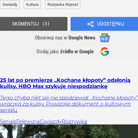
Gwiazdy
Kultura
Rozrywka Wprost
SKOMENTUJ
UDOSTĘPNIJ
3
Obserwuj nas
w
Google News
Dodaj jako
źródło w Google
25 lat po premierze „Kochane kłopoty” odsłonią
kulisy. HBO Max szykuje niespodziankę
Tego chyba nikt się nie spodziewał. „Kochane kłopoty”
wracają za kulisy. Powstaje dokument o kultowym
serialu.
Seriale
Telewizja
Gwiazdy
Rozrywka