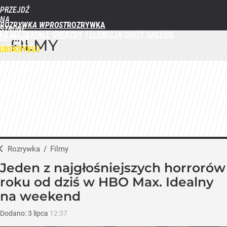
PRZEJDŹ
NA
ROZRYWKA WPROST
STRONĘ
FILMY
SERIALE
GWIAZDY
TELEWIZJA
QUIZY
GALERIE
GŁÓWNĄ
FILMY
WPROST.PL
UBSKRYBUJ
ZALOGUJ
MENU
Rozrywka
/
Filmy
Jeden z najgłośniejszych horrorów
roku od dziś w HBO Max. Idealny
na weekend
Dodano:
3
lipca
12:37