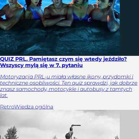
QUIZ PRL. Pamiętasz czym się wtedy jeździło?
Wszyscy mylą się w 7. pytaniu
Motoryzacja PRL-u miała własne ikony, przydomki i
techniczne osobliwości. Ten quiz sprawdzi, jak dobrze
znasz samochody, motocykle i autobusy z tamtych
lat.
Retro
Wiedza ogólna