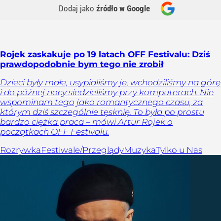
Dodaj jako
źródło w Google
Rojek zaskakuje po 19 latach OFF Festivalu: Dziś
prawdopodobnie bym tego nie zrobił
Dzieci były małe, usypialiśmy je, wchodziliśmy na górę
i do późnej nocy siedzieliśmy przy komputerach. Nie
wspominam tego jako romantycznego czasu, za
którym dziś szczególnie tęsknię. To była po prostu
bardzo ciężka praca – mówi Artur Rojek o
początkach OFF Festivalu.
Rozrywka
Festiwale/Przeglądy
Muzyka
Tylko u Nas