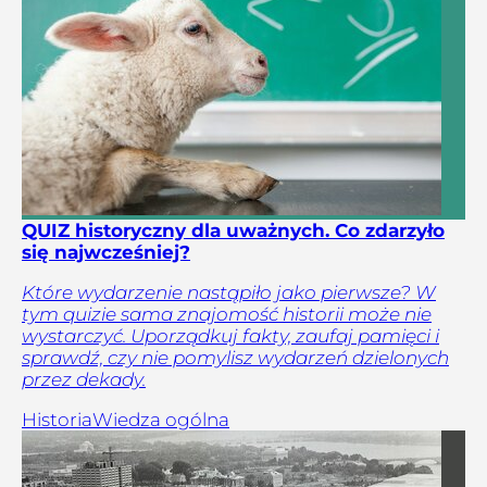
QUIZ historyczny dla uważnych. Co zdarzyło
się najwcześniej?
Które wydarzenie nastąpiło jako pierwsze? W
tym quizie sama znajomość historii może nie
wystarczyć. Uporządkuj fakty, zaufaj pamięci i
sprawdź, czy nie pomylisz wydarzeń dzielonych
przez dekady.
Historia
Wiedza ogólna