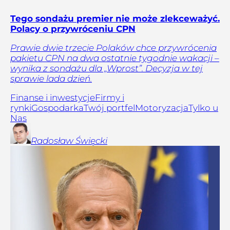
Tego sondażu premier nie może zlekceważyć.
Polacy o przywróceniu CPN
Prawie dwie trzecie Polaków chce przywrócenia
pakietu CPN na dwa ostatnie tygodnie wakacji –
wynika z sondażu dla „Wprost”. Decyzja w tej
sprawie lada dzień.
Finanse i inwestycje
Firmy i
rynki
Gospodarka
Twój portfel
Motoryzacja
Tylko u
Nas
Radosław
Święcki