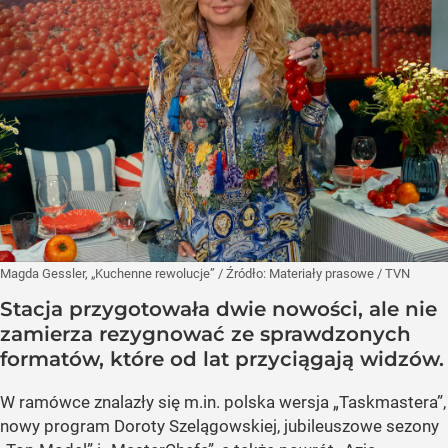
Magda Gessler, „Kuchenne rewolucje”
/ Źródło:
Materiały prasowe
/
TVN
Stacja przygotowała dwie nowości, ale nie
zamierza rezygnować ze sprawdzonych
formatów, które od lat przyciągają widzów.
W ramówce znalazły się m.in. polska wersja „Taskmastera”,
nowy program Doroty Szelągowskiej, jubileuszowe sezony