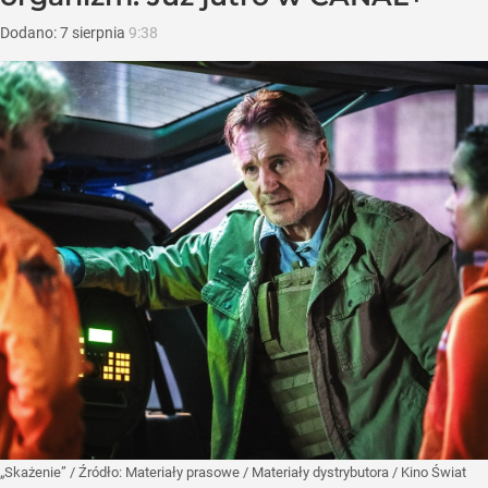
Dodano:
7
sierpnia
9:38
„Skażenie”
/ Źródło:
Materiały prasowe
/
Materiały dystrybutora / Kino Świat