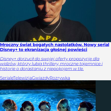
Mroczny świat bogatych nastolatków. Nowy serial
Disney+ to ekranizacja głośnej powieści
Disney+ dorzucił do swojej oferty propozycję dla
widzów, którzy lubią thrillery, mroczne tajemnice i
historie o dorastaniu z niepokojem w tle.
Seriale
Telewizja
Gwiazdy
Rozrywka