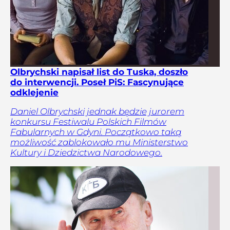
Olbrychski napisał list do Tuska, doszło
do interwencji. Poseł PiS: Fascynujące
odklejenie
Daniel Olbrychski jednak będzie jurorem
konkursu Festiwalu Polskich Filmów
Fabularnych w Gdyni. Początkowo taką
możliwość zablokowało mu Ministerstwo
Kultury i Dziedzictwa Narodowego.