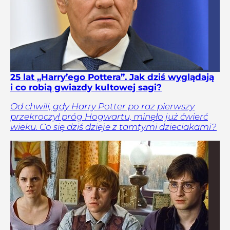
25 lat „Harry’ego Pottera”. Jak dziś wyglądają
i co robią gwiazdy kultowej sagi?
Od chwili, gdy Harry Potter po raz pierwszy
przekroczył próg Hogwartu, minęło już ćwierć
wieku. Co się dziś dzieje z tamtymi dzieciakami?