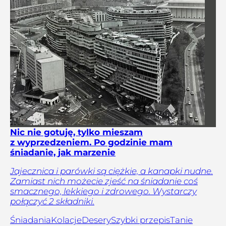
Nic nie gotuję, tylko mieszam
z wyprzedzeniem. Po godzinie mam
śniadanie, jak marzenie
Jajecznica i parówki są ciężkie, a kanapki nudne.
Zamiast nich możecie zjeść na śniadanie coś
smacznego, lekkiego i zdrowego. Wystarczy
połączyć 2 składniki.
Śniadania
Kolacje
Desery
Szybki przepis
Tanie