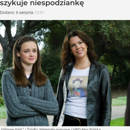
szykuje niespodziankę
Dodano:
6
sierpnia
13:51
„Gilmore Girls”
/ Źródło:
Materiały prasowe
/
HBO Max Polska