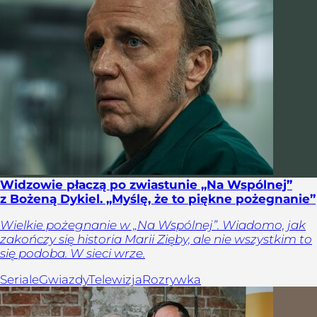
Widzowie płaczą po zwiastunie „Na Wspólnej”
z Bożeną Dykiel. „Myślę, że to piękne pożegnanie”
Wielkie pożegnanie w „Na Wspólnej”. Wiadomo, jak
zakończy się historia Marii Zięby, ale nie wszystkim to
się podoba. W sieci wrze.
Seriale
Gwiazdy
Telewizja
Rozrywka