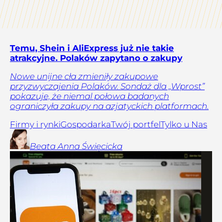
Temu, Shein i AliExpress już nie takie
atrakcyjne. Polaków zapytano o zakupy
Nowe unijne cła zmieniły zakupowe
przyzwyczajenia Polaków. Sondaż dla „Wprost”
pokazuje, że niemal połowa badanych
ograniczyła zakupy na azjatyckich platformach.
Firmy i rynki
Gospodarka
Twój portfel
Tylko u Nas
Beata Anna
Święcicka