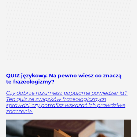
QUIZ językowy. Na pewno wiesz co znaczą
te frazeologizmy?
Czy dobrze rozumiesz popularne powiedzenia?
Ten quiz ze związków frazeologicznych
sprawdzi, czy potrafisz wskazać ich prawdziwe
znaczenie.