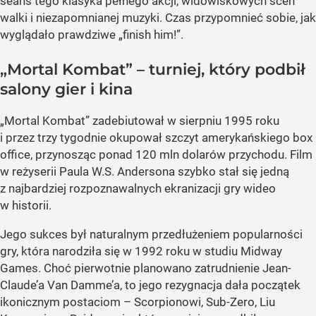
seans tego klasyka pełnego akcji, widowiskowych scen
walki i niezapomnianej muzyki. Czas przypomnieć sobie, jak
wyglądało prawdziwe „finish him!”.
„Mortal Kombat” – turniej, który podbił
salony gier i kina
„Mortal Kombat” zadebiutował w sierpniu 1995 roku
i przez trzy tygodnie okupował szczyt amerykańskiego box
office, przynosząc ponad 120 mln dolarów przychodu. Film
w reżyserii Paula W.S. Andersona szybko stał się jedną
z najbardziej rozpoznawalnych ekranizacji gry wideo
w historii.
Jego sukces był naturalnym przedłużeniem popularności
gry, która narodziła się w 1992 roku w studiu Midway
Games. Choć pierwotnie planowano zatrudnienie Jean-
Claude’a Van Damme’a, to jego rezygnacja dała początek
ikonicznym postaciom – Scorpionowi, Sub-Zero, Liu