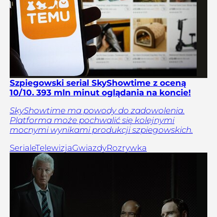
Szpiegowski serial SkyShowtime z oceną
10/10. 393 mln minut oglądania na koncie!
SkyShowtime ma powody do zadowolenia.
Platforma może pochwalić się kolejnymi
mocnymi wynikami produkcji szpiegowskich.
Seriale
Telewizja
Gwiazdy
Rozrywka