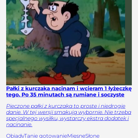
Pałki z kurczaka nacinam i wcieram 1 łyżeczkę
tego. Po 35 minutach są rumiane i soczyste
Pieczone pałki z kurczaka to proste i niedrogie
danie. W tej wersji smakują wybornie. Nie trzeba
specjalnego wysiłku, wystarczy ekstra dodatek i
nacinanie.
Obiady
Tanie gotowanie
Mięsne
Słone