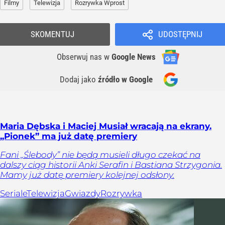
Filmy
Telewizja
Rozrywka Wprost
SKOMENTUJ
UDOSTĘPNIJ
Obserwuj nas
w
Google News
Dodaj jako
źródło w Google
Maria Dębska i Maciej Musiał wracają na ekrany.
„Pionek” ma już datę premiery
Fani „Ślebody” nie będą musieli długo czekać na
dalszy ciąg historii Anki Serafin i Bastiana Strzygonia.
Mamy już datę premiery kolejnej odsłony.
Seriale
Telewizja
Gwiazdy
Rozrywka