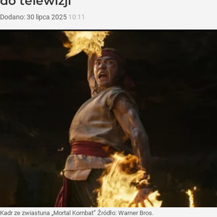
do telewizji
Dodano:
30
lipca
2025
10:11
Kadr ze zwiastuna „Mortal Kombat”
Źródło:
Warner Bros.