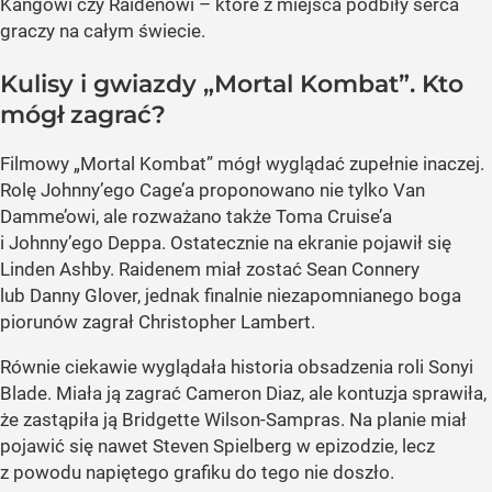
Kangowi czy Raidenowi – które z miejsca podbiły serca
graczy na całym świecie.
Kulisy i gwiazdy „Mortal Kombat”. Kto
mógł zagrać?
Filmowy „Mortal Kombat” mógł wyglądać zupełnie inaczej.
Rolę Johnny’ego Cage’a proponowano nie tylko Van
Damme’owi, ale rozważano także Toma Cruise’a
i Johnny’ego Deppa. Ostatecznie na ekranie pojawił się
Linden Ashby. Raidenem miał zostać Sean Connery
lub Danny Glover, jednak finalnie niezapomnianego boga
piorunów zagrał Christopher Lambert.
Równie ciekawie wyglądała historia obsadzenia roli Sonyi
Blade. Miała ją zagrać Cameron Diaz, ale kontuzja sprawiła,
że zastąpiła ją Bridgette Wilson-Sampras. Na planie miał
pojawić się nawet Steven Spielberg w epizodzie, lecz
z powodu napiętego grafiku do tego nie doszło.