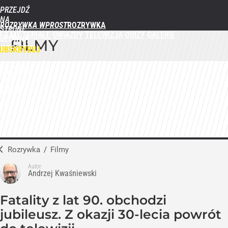
PRZEJDŹ
NA
ROZRYWKA WPROST
STRONĘ
FILMY
SERIALE
GWIAZDY
TELEWIZJA
QUIZY
GALERIE
GŁÓWNĄ
FILMY
WPROST.PL
UBSKRYBUJ
ZALOGUJ
MENU
Rozrywka
/
Filmy
Autor:
Andrzej Kwaśniewski
Fatality z lat 90. obchodzi
jubileusz. Z okazji 30-lecia powrót