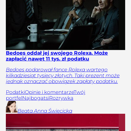
Bedoes oddał jej swojego Rolexa. Może
zapłacić nawet 11 tys. zł podatku
Bedoes podarował fance Rolexa wartego
kilkadziesiąt tysięcy złotych. Taki prezent może
jednak oznaczać obowiązek zapłaty podatku.
Podatki
Opinie i komentarze
Twój
portfel
Najbogatsi
Rozrywka
Beata Anna
Święcicka