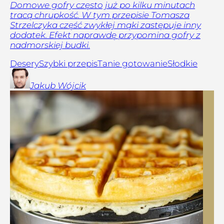
Domowe gofry często już po kilku minutach
tracą chrupkość. W tym przepisie Tomasza
Strzelczyka część zwykłej mąki zastępuje inny
dodatek. Efekt naprawdę przypomina gofry z
nadmorskiej budki.
Desery
Szybki przepis
Tanie gotowanie
Słodkie
Jakub
Wójcik