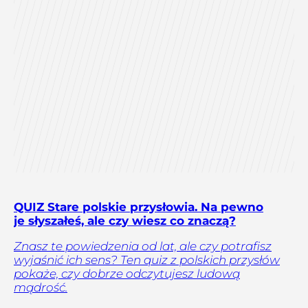
QUIZ Stare polskie przysłowia. Na pewno
je słyszałeś, ale czy wiesz co znaczą?
Znasz te powiedzenia od lat, ale czy potrafisz
wyjaśnić ich sens? Ten quiz z polskich przysłów
pokaże, czy dobrze odczytujesz ludową
mądrość.