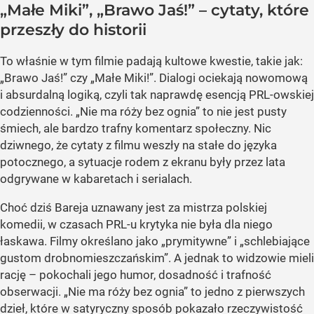
„Małe Miki”, „Brawo Jaś!” – cytaty, które
przeszły do historii
To właśnie w tym filmie padają kultowe kwestie, takie jak:
„Brawo Jaś!” czy „Małe Miki!”. Dialogi ociekają nowomową
i absurdalną logiką, czyli tak naprawdę esencją PRL-owskiej
codzienności. „Nie ma róży bez ognia” to nie jest pusty
śmiech, ale bardzo trafny komentarz społeczny. Nic
dziwnego, że cytaty z filmu weszły na stałe do języka
potocznego, a sytuacje rodem z ekranu były przez lata
odgrywane w kabaretach i serialach.
Choć dziś Bareja uznawany jest za mistrza polskiej
komedii, w czasach PRL-u krytyka nie była dla niego
łaskawa. Filmy określano jako „prymitywne” i „schlebiające
gustom drobnomieszczańskim”. A jednak to widzowie mieli
rację – pokochali jego humor, dosadność i trafność
obserwacji. „Nie ma róży bez ognia” to jedno z pierwszych
dzieł, które w satyryczny sposób pokazało rzeczywistość