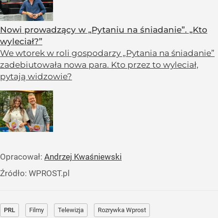
Nowi prowadzący w „Pytaniu na śniadanie”. „Kto
wyleciał?”
We wtorek w roli gospodarzy „Pytania na śniadanie”
zadebiutowała nowa para. Kto przez to wyleciał,
pytają widzowie?
Opracował:
Andrzej Kwaśniewski
Źródło:
WPROST.pl
PRL
Filmy
Telewizja
Rozrywka Wprost