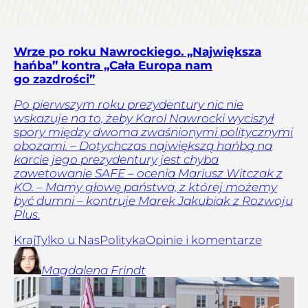
Wrze po roku Nawrockiego. „Największa
hańba” kontra „Cała Europa nam
go zazdrości”
Po pierwszym roku prezydentury nic nie
wskazuje na to, żeby Karol Nawrocki wyciszył
spory między dwoma zwaśnionymi politycznymi
obozami. – Dotychczas największą hańbą na
karcie jego prezydentury jest chyba
zawetowanie SAFE – ocenia Mariusz Witczak z
KO. – Mamy głowę państwa, z której możemy
być dumni – kontruje Marek Jakubiak z Rozwoju
Plus.
Kraj
Tylko u Nas
Polityka
Opinie i komentarze
Magdalena
Frindt