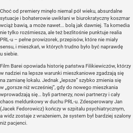
Choć od premiery minęło niemal pół wieku, absurdalne
sytuacje i bohaterowie uwikłani w biurokratyczny koszmar
wciąż bawią, a może nawet... bolą jak dawniej. Ta komedia
nie tylko rozśmiesza, ale też bezlitośnie punktuje realia
PRL-u – pełne prowizorek, przepisów, które nie miały
sensu, i mieszkań, w których trudno było być naprawdę
u siebie.
Film Barei opowiada historię państwa Filikiewiczów, którzy
w nadziei na lepsze warunki mieszkaniowe zgadzają się
na zamianę lokalu. Jednak „lepsze” szybko zmienia się
w „gorsze niż wcześniej”, gdy do nowego mieszkania
wprowadzają się... byli partnerzy, nowi partnerzy i cały
chaos meldunkowy w duchu PRL-u. Zdesperowany Jan
(Jacek Fedorowicz) kończy w szpitalu psychiatrycznym,
a widz zostaje z wrażeniem, że system był bardziej szalony
niż pacjenci.