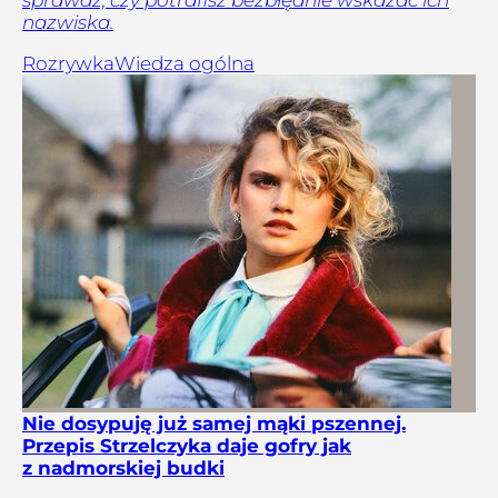
nazwiska.
Rozrywka
Wiedza ogólna
Nie dosypuję już samej mąki pszennej.
Przepis Strzelczyka daje gofry jak
z nadmorskiej budki