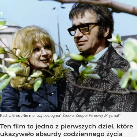
Kadr z filmu „Nie ma róży bez ognia”
Źródło:
Zespół Filmowy „Pryzmat”
Ten film to jedno z pierwszych dzieł, które
ukazywało absurdy codziennego życia