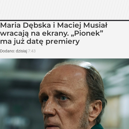
Maria Dębska i Maciej Musiał
wracają na ekrany. „Pionek”
ma już datę premiery
Dodano:
dzisiaj
7:43