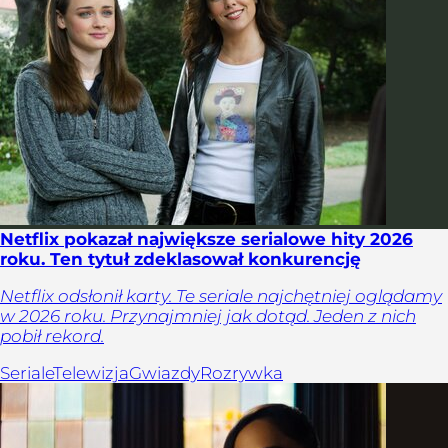
Netflix pokazał największe serialowe hity 2026
roku. Ten tytuł zdeklasował konkurencję
Netflix odsłonił karty. Te seriale najchętniej oglądamy
w 2026 roku. Przynajmniej jak dotąd. Jeden z nich
pobił rekord.
Seriale
Telewizja
Gwiazdy
Rozrywka