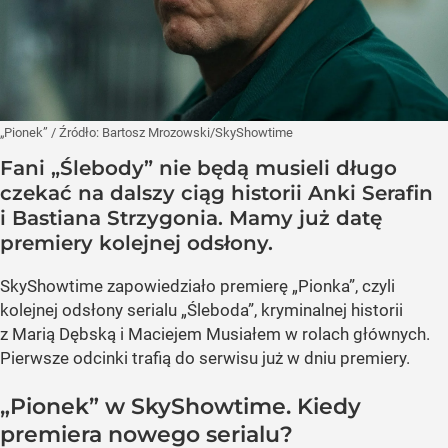
„Pionek”
/ Źródło:
Bartosz Mrozowski/SkyShowtime
Fani „Ślebody” nie będą musieli długo
czekać na dalszy ciąg historii Anki Serafin
i Bastiana Strzygonia. Mamy już datę
premiery kolejnej odsłony.
SkyShowtime zapowiedziało premierę „Pionka”, czyli
kolejnej odsłony serialu „Śleboda”, kryminalnej historii
z Marią Dębską i Maciejem Musiałem w rolach głównych.
Pierwsze odcinki trafią do serwisu już w dniu premiery.
„Pionek” w SkyShowtime. Kiedy
premiera nowego serialu?