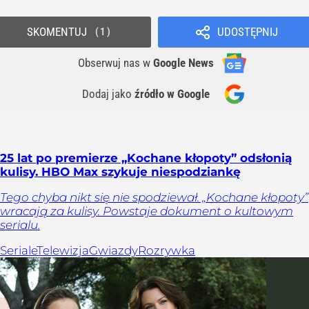
SKOMENTUJ
UDOSTĘPNIJ
1
Obserwuj nas
w
Google News
Dodaj jako
źródło w Google
25 lat po premierze „Kochane kłopoty” odsłonią
kulisy. HBO Max szykuje niespodziankę
Tego chyba nikt się nie spodziewał. „Kochane kłopoty”
wracają za kulisy. Powstaje dokument o kultowym
serialu.
Seriale
Telewizja
Gwiazdy
Rozrywka