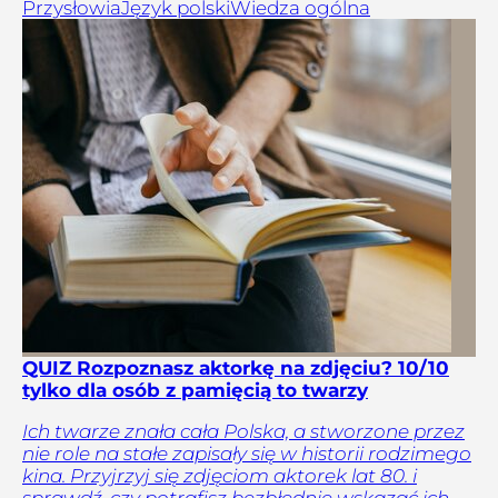
Przysłowia
Język polski
Wiedza ogólna
QUIZ Rozpoznasz aktorkę na zdjęciu? 10/10
tylko dla osób z pamięcią to twarzy
Ich twarze znała cała Polska, a stworzone przez
nie role na stałe zapisały się w historii rodzimego
kina. Przyjrzyj się zdjęciom aktorek lat 80. i
sprawdź, czy potrafisz bezbłędnie wskazać ich