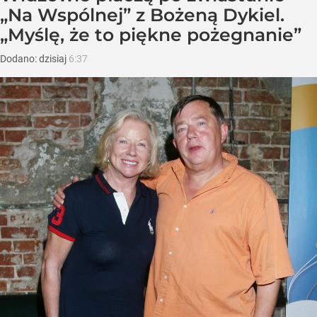
„Na Wspólnej” z Bożeną Dykiel.
„Myślę, że to piękne pożegnanie”
Dodano:
dzisiaj
6:37