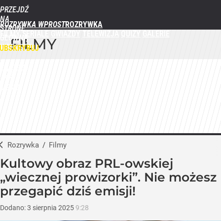
PRZEJDŹ
NA
ROZRYWKA WPROST
STRONĘ
FILMY
SERIALE
GWIAZDY
TELEWIZJA
QUIZY
GALERIE
GŁÓWNĄ
FILMY
WPROST.PL
UBSKRYBUJ
ZALOGUJ
MENU
Rozrywka
/
Filmy
Kultowy obraz PRL-owskiej
„wiecznej prowizorki”. Nie możesz
przegapić dziś emisji!
Dodano:
3
sierpnia
2025
9:28