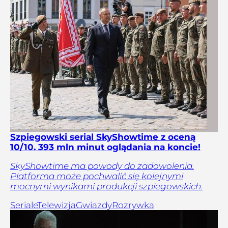
Szpiegowski serial SkyShowtime z oceną
10/10. 393 mln minut oglądania na koncie!
SkyShowtime ma powody do zadowolenia.
Platforma może pochwalić się kolejnymi
mocnymi wynikami produkcji szpiegowskich.
Seriale
Telewizja
Gwiazdy
Rozrywka