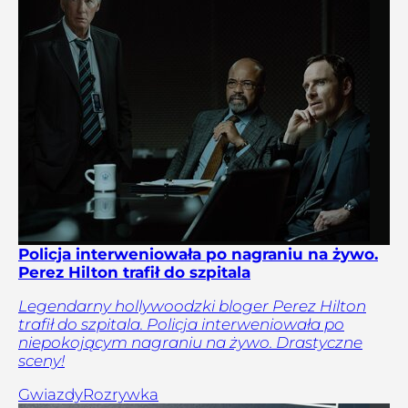
Policja interweniowała po nagraniu na żywo.
Perez Hilton trafił do szpitala
Legendarny hollywoodzki bloger Perez Hilton
trafił do szpitala. Policja interweniowała po
niepokojącym nagraniu na żywo. Drastyczne
sceny!
Gwiazdy
Rozrywka