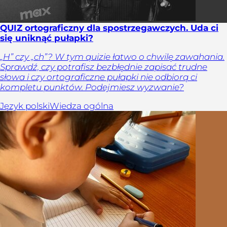
QUIZ ortograficzny dla spostrzegawczych. Uda ci
się uniknąć pułapki?
„H” czy „ch”? W tym quizie łatwo o chwilę zawahania.
Sprawdź, czy potrafisz bezbłędnie zapisać trudne
słowa i czy ortograficzne pułapki nie odbiorą ci
kompletu punktów. Podejmiesz wyzwanie?
Język polski
Wiedza ogólna