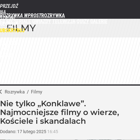
PRZEJDŹ
NA
ROZRYWKA WPROST
STRONĘ
FILMY
SERIALE
GWIAZDY
TELEWIZJA
QUIZY
GALERIE
GŁÓWNĄ
FILMY
WPROST.PL
UBSKRYBUJ
ZALOGUJ
MENU
Rozrywka
/
Filmy
Nie tylko „Konklawe”.
Najmocniejsze filmy o wierze,
Kościele i skandalach
Dodano:
17
lutego
2025
16:45