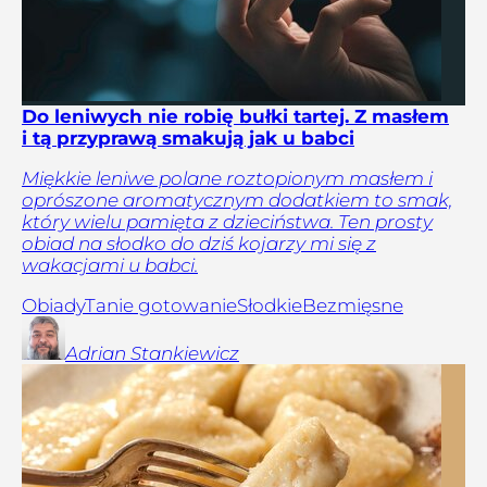
Do leniwych nie robię bułki tartej. Z masłem
i tą przyprawą smakują jak u babci
Miękkie leniwe polane roztopionym masłem i
oprószone aromatycznym dodatkiem to smak,
który wielu pamięta z dzieciństwa. Ten prosty
obiad na słodko do dziś kojarzy mi się z
wakacjami u babci.
Obiady
Tanie gotowanie
Słodkie
Bezmięsne
Adrian
Stankiewicz