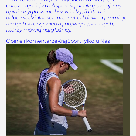
coraz częściej za ekspercką analizę uznajemy
opinie wygłaszane bez wiedzy, faktów i
odpowiedzialności. Internet od dawna premiuje
nie tych, którzy wiedzą najwięcej, lecz tych,
którzy mówią najgłośniej.
Opinie i komentarze
Kraj
Sport
Tylko u Nas