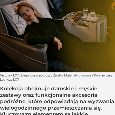
Vistula x LOT: Elegancja w podróży
/ Źródło:
Materiały prasowe
/
Polskie Linie
Lotnicze LOT
Kolekcja obejmuje damskie i męskie
zestawy oraz funkcjonalne akcesoria
podróżne, które odpowiadają na wyzwania
wielogodzinnego przemieszczania się.
Kluczowym elementem są lekkie,