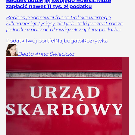
Bedoes oddał jej swojego Rolexa. Może
zapłacić nawet 11 tys. zł podatku
Bedoes podarował fance Rolexa wartego
kilkadziesiąt tysięcy złotych. Taki prezent może
jednak oznaczać obowiązek zapłaty podatku.
Podatki
Twój portfel
Najbogatsi
Rozrywka
Beata Anna
Święcicka