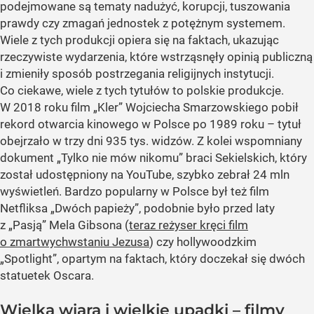
podejmowane są tematy nadużyć, korupcji, tuszowania
prawdy czy zmagań jednostek z potężnym systemem.
Wiele z tych produkcji opiera się na faktach, ukazując
rzeczywiste wydarzenia, które wstrząsnęły opinią publiczną
i zmieniły sposób postrzegania religijnych instytucji.
Co ciekawe, wiele z tych tytułów to polskie produkcje.
W 2018 roku film „Kler” Wojciecha Smarzowskiego pobił
rekord otwarcia kinowego w Polsce po 1989 roku – tytuł
obejrzało w trzy dni 935 tys. widzów. Z kolei wspomniany
dokument „Tylko nie mów nikomu” braci Sekielskich, który
został udostępniony na YouTube, szybko zebrał 24 mln
wyświetleń. Bardzo popularny w Polsce był też film
Netfliksa „Dwóch papieży”, podobnie było przed laty
z „Pasją” Mela Gibsona (
teraz reżyser kręci film
o zmartwychwstaniu Jezusa
) czy hollywoodzkim
„Spotlight”, opartym na faktach, który doczekał się dwóch
statuetek Oscara.
Wielka wiara i wielkie upadki – filmy