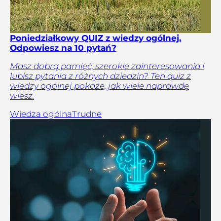
Poniedziałkowy QUIZ z wiedzy ogólnej.
Odpowiesz na 10 pytań?
Masz dobrą pamięć, szerokie zainteresowania i
lubisz pytania z różnych dziedzin? Ten quiz z
wiedzy ogólnej pokaże, jak wiele naprawdę
wiesz.
Wiedza ogólna
Trudne