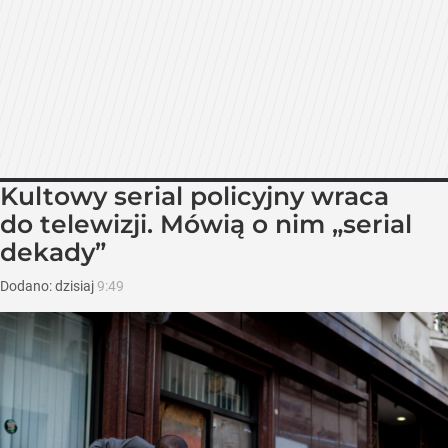
Kultowy serial policyjny wraca
do telewizji. Mówią o nim „serial
dekady”
Dodano:
dzisiaj
9:49