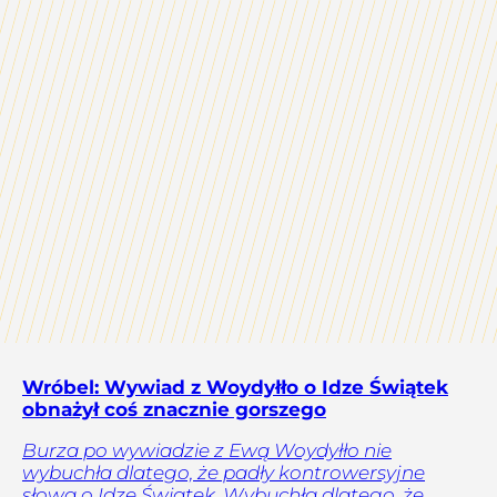
Wróbel: Wywiad z Woydyłło o Idze Świątek
obnażył coś znacznie gorszego
Burza po wywiadzie z Ewą Woydyłło nie
wybuchła dlatego, że padły kontrowersyjne
słowa o Idze Świątek. Wybuchła dlatego, że