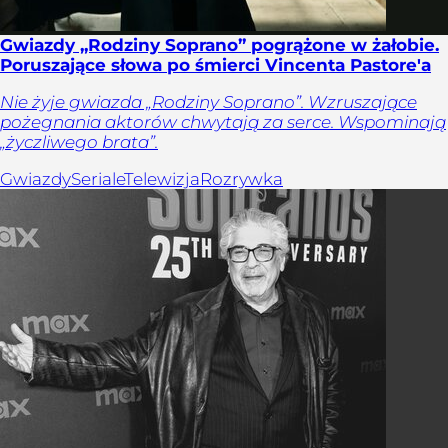
Gwiazdy „Rodziny Soprano” pogrążone w żałobie.
Poruszające słowa po śmierci Vincenta Pastore'a
Nie żyje gwiazda „Rodziny Soprano”. Wzruszające
pożegnania aktorów chwytają za serce. Wspominają
„życzliwego brata”.
Gwiazdy
Seriale
Telewizja
Rozrywka