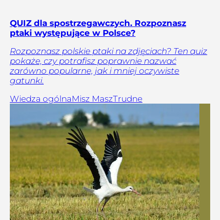
QUIZ dla spostrzegawczych. Rozpoznasz
ptaki występujące w Polsce?
Rozpoznasz polskie ptaki na zdjęciach? Ten quiz
pokaże, czy potrafisz poprawnie nazwać
zarówno popularne, jak i mniej oczywiste
gatunki.
Wiedza ogólna
Misz Masz
Trudne