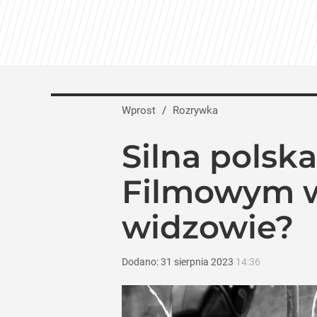
Wprost
/
Rozrywka
Silna polsk
Filmowym w 
widzowie?
Dodano:
31
sierpnia
2023
14:36