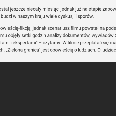
stał jeszcze niecały miesiąc, jednak już na etapie zapowi
 budzi w naszym kraju wiele dyskusji i sporów.
powieścią-fikcją, jednak scenariusz filmu powstał na pod
ilmu objęły setki godzin analizy dokumentów, wywiadów 
ami i ekspertami” – czytamy. W filmie przeplatać się m
h. „Zielona granica" jest opowieścią o ludziach. O ludz