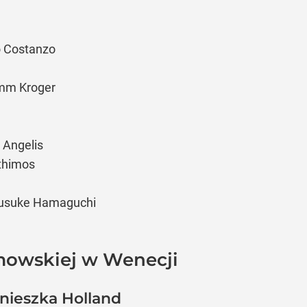
io Costanzo
imm Kroger
 Angelis
nthimos
Ryusuke Hamaguchi
mowskiej w Wenecji
gnieszka Holland