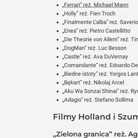
„Ferrari” reż. Michael Mann
„Holly” reż. Fien Troch
„Finalmente L'alba” reż. Saver
„Enea” reż. Pietro Castellitto
„Die Theorie von Allem” reż. T
„DogMan” reż. Luc Besson
„Castle” reż. Ava DuVernay
„Comandante” reż. Edoardo De
„Biedne istoty” reż. Yorgos La
„Bękart” reż. Nikolaj Arcel
„Aku Wa Sonzai Shinai” reż. 
„Adagio” reż. Stefano Sollima
Filmy Holland i Szu
„Zielona granica” reż. A