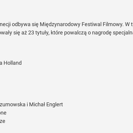
necji odbywa się Międzynarodowy Festiwal Filmowy. W ty
ały się aż 23 tytuły, które powalczą o nagrodę specjaln
ka Holland
 Szumowska i Michał Englert
one
ize