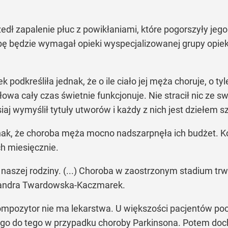
dł zapalenie płuc z powikłaniami, które pogorszyły jego 
 dobę będzie wymagał opieki wyspecjalizowanej grupy o
dkreśliła jednak, że o ile ciało jej męża choruje, o tyle
a cały czas świetnie funkcjonuje. Nie stracił nic ze swo
 wymyślił tytuły utworów i każdy z nich jest dziełem sz
ak, że choroba męża mocno nadszarpnęła ich budżet. Ko
ch miesięcznie.
naszej rodziny. (...) Choroba w zaostrzonym stadium tr
sandra Twardowska-Kaczmarek.
kompozytor nie ma lekarstwa. U większości pacjentów p
o do tego w przypadku choroby Parkinsona. Potem docho