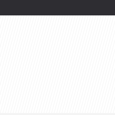
e
ści