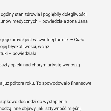
ogólny stan zdrowia i pogłębiły dolegliwości.
piekunów medycznych – powiedziała żona Jana
 jego umysł jest w świetnej formie. – Ciało
jej błyskotliwości, wciąż
tuki – powiedziała.
szty opieki nad chorym artystą wynoszą
wa już półtora roku. To spowodowało finansowe
oczątkowo dochodzi do wystąpienia
dzą inne objawy, jak: sztywność mięśni,