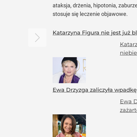
ataksja, drżenia, hipotonia, zabur
stosuje się leczenie objawowe.
Katarzyna Figura nie jest już
Katarz
niebie
Ewa Drzyzga zaliczyła wpadkę
Ewa D
zażart