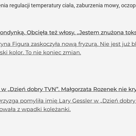
zenia regulacji temperatury ciała, zaburzenia mowy, oczop
 blondynką. Obcięła też włosy. „Jestem znużona to
yna Figura zaskoczyła nową fryzurą. Nie jest już b
ski kolor. To nie koniec zmian.
 w „Dzień dobry TVN”. Małgorzata Rozenek nie kr
rzyzga pomyliła imię Lary Gessler w „Dzień dobr
owała z wpadki koleżanki.