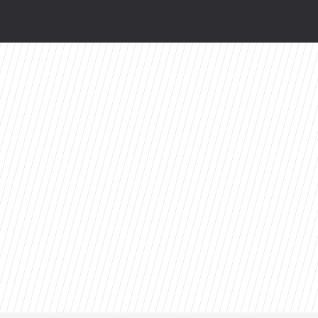
 do interwencji. Poseł PiS: Fascynujące odklejeni
wy serial Disney+ to ekranizacja głośnej powie
. Już jutro w CANAL+