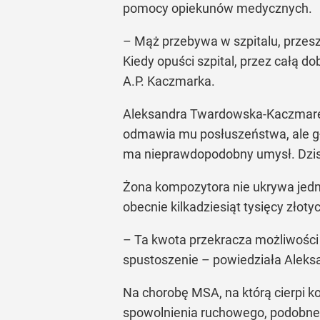
pomocy opiekunów medycznych.
– Mąż przebywa w szpitalu, przesze
Kiedy opuści szpital, przez całą
A.P. Kaczmarka.
Aleksandra Twardowska-Kaczmarek po
odmawia mu posłuszeństwa, ale głow
ma nieprawdopodobny umysł. Dzisiaj
Żona kompozytora nie ukrywa jedn
obecnie kilkadziesiąt tysięcy złoty
– Ta kwota przekracza możliwości 
spustoszenie – powiedziała Alek
Na chorobę MSA, na którą cierpi 
spowolnienia ruchowego, podobneg