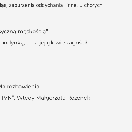
ląs, zaburzenia oddychania i inne. U chorych
ksyczną męskością”
londynką, a na jej głowie zagościł
yła rozbawienia
y TVN”. Wtedy Małgorzata Rozenek