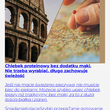
Chlebek proteinowy bez dodatku mąki.
Nie trzeba wyrabiać, długo zachowuje
świeżość
Jeśli nie macie świeżego pieczywa, nie musicie
biec do piekarni. Możecie szybko upiec chlebek
lepszy niż tradycyjny: bez mąki, za to z dużą
ilością białka i ziaren.
Śniadania
Kolacje
Szybki przepis
Tanie gotowanie