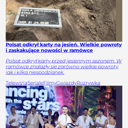
Polsat odkrył karty na jesień. Wielkie powroty
i zaskakujące nowości w ramówce
Polsat odkrył karty przed jesiennym sezonem. W
ramówce znalazły się zarówno wielkie powroty,
jak i kilka niespodzianek.
Telewizja
Seriale
Filmy
Gwiazdy
Rozrywka