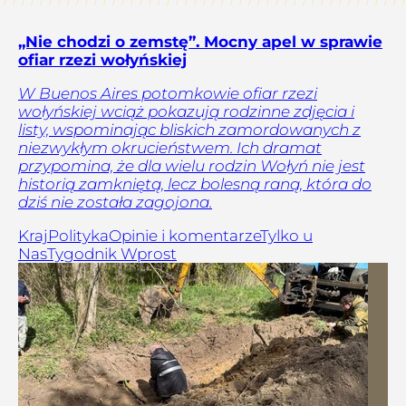
„Nie chodzi o zemstę”. Mocny apel w sprawie
ofiar rzezi wołyńskiej
W Buenos Aires potomkowie ofiar rzezi
wołyńskiej wciąż pokazują rodzinne zdjęcia i
listy, wspominając bliskich zamordowanych z
niezwykłym okrucieństwem. Ich dramat
przypomina, że dla wielu rodzin Wołyń nie jest
historią zamkniętą, lecz bolesną raną, która do
dziś nie została zagojona.
Kraj
Polityka
Opinie i komentarze
Tylko u
Nas
Tygodnik Wprost