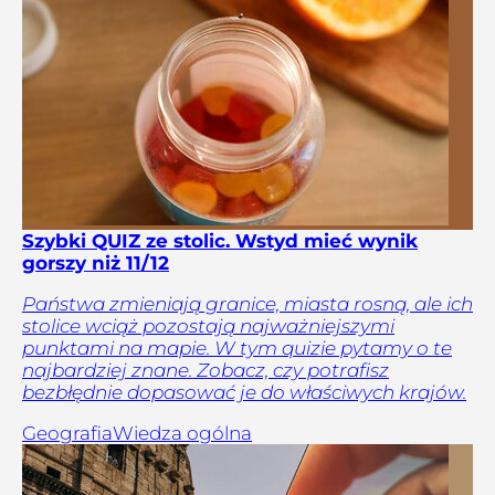
Szybki QUIZ ze stolic. Wstyd mieć wynik
gorszy niż 11/12
Państwa zmieniają granice, miasta rosną, ale ich
stolice wciąż pozostają najważniejszymi
punktami na mapie. W tym quizie pytamy o te
najbardziej znane. Zobacz, czy potrafisz
bezbłędnie dopasować je do właściwych krajów.
Geografia
Wiedza ogólna