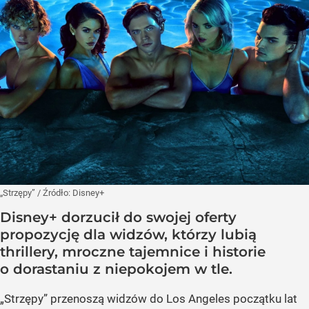
„Strzępy”
/ Źródło:
Disney+
Disney+ dorzucił do swojej oferty
propozycję dla widzów, którzy lubią
thrillery, mroczne tajemnice i historie
o dorastaniu z niepokojem w tle.
„Strzępy” przenoszą widzów do Los Angeles początku lat