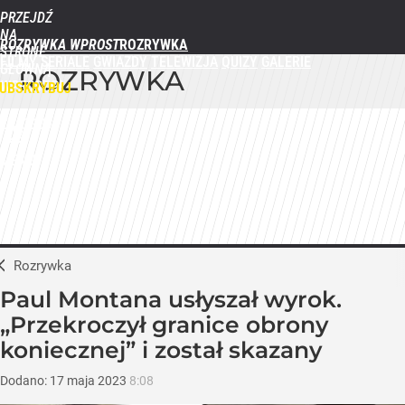
PRZEJDŹ
NA
ROZRYWKA WPROST
STRONĘ
FILMY
SERIALE
GWIAZDY
TELEWIZJA
QUIZY
GALERIE
GŁÓWNĄ
ROZRYWKA
WPROST.PL
UBSKRYBUJ
ZALOGUJ
MENU
Rozrywka
Paul Montana usłyszał wyrok.
„Przekroczył granice obrony
koniecznej” i został skazany
Dodano:
17
maja
2023
8:08