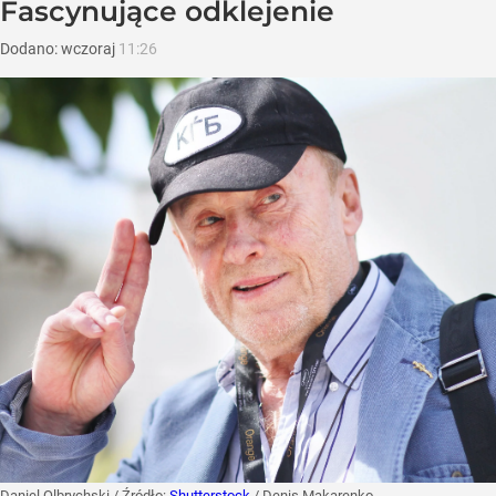
Fascynujące odklejenie
Dodano:
wczoraj
11:26
Daniel Olbrychski
/ Źródło:
Shutterstock
/
Denis Makarenko