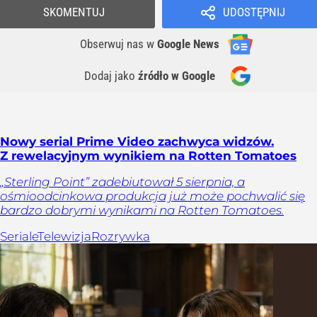
SKOMENTUJ
UDOSTĘPNIJ
Obserwuj nas
w
Google News
Dodaj jako
źródło w Google
Nowy serial Prime Video zachwyca widzów.
Z rewelacyjnym wynikiem na Rotten Tomatoes
„Sterling Point” zadebiutował 5 sierpnia, a
ośmioodcinkowa produkcja już może pochwalić się
bardzo dobrymi wynikami na Rotten Tomatoes.
Seriale
Telewizja
Rozrywka