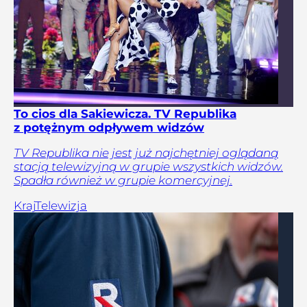
To cios dla Sakiewicza. TV Republika
z potężnym odpływem widzów
TV Republika nie jest już najchętniej oglądaną
stacją telewizyjną w grupie wszystkich widzów.
Spadła również w grupie komercyjnej.
Kraj
Telewizja