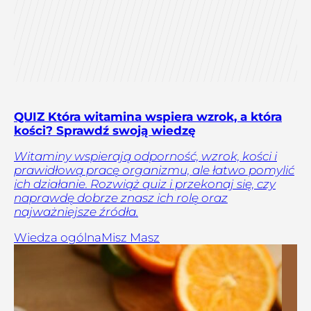
QUIZ Która witamina wspiera wzrok, a która
kości? Sprawdź swoją wiedzę
Witaminy wspierają odporność, wzrok, kości i
prawidłową pracę organizmu, ale łatwo pomylić
ich działanie. Rozwiąż quiz i przekonaj się, czy
naprawdę dobrze znasz ich rolę oraz
najważniejsze źródła.
Wiedza ogólna
Misz Masz