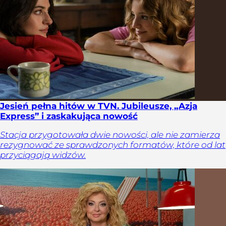
Jesień pełna hitów w TVN. Jubileusze, „Azja
Express” i zaskakująca nowość
Stacja przygotowała dwie nowości, ale nie zamierza
rezygnować ze sprawdzonych formatów, które od lat
przyciągają widzów.