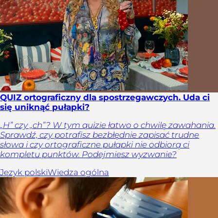
QUIZ ortograficzny dla spostrzegawczych. Uda ci
się uniknąć pułapki?
„H” czy „ch”? W tym quizie łatwo o chwilę zawahania.
Sprawdź, czy potrafisz bezbłędnie zapisać trudne
słowa i czy ortograficzne pułapki nie odbiorą ci
kompletu punktów. Podejmiesz wyzwanie?
Język polski
Wiedza ogólna