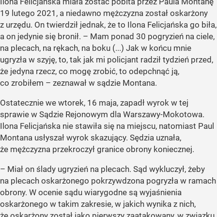
Ilona Felicjańska miała zostać pobita przez Paula Montanę
19 lutego 2021, a niedawno mężczyzna został oskarżony
z urzędu. On twierdził jednak, że to Ilona Felicjańska go biła,
a on jedynie się bronił. – Mam ponad 30 pogryzień na ciele,
na plecach, na rękach, na boku (...) Jak w końcu mnie
ugryzła w szyję, to, tak jak mi policjant radził tydzień przed,
że jedyna rzecz, co mogę zrobić, to odepchnąć ją,
co zrobiłem – zeznawał w sądzie Montana.
Ostatecznie we wtorek, 16 maja, zapadł wyrok w tej
sprawie w Sądzie Rejonowym dla Warszawy-Mokotowa.
Ilona Felicjańska nie stawiła się na miejscu, natomiast Paul
Montana usłyszał wyrok skazujący. Sędzia uznała,
że mężczyzna przekroczył granice obrony koniecznej.
– Miał on ślady ugryzień na plecach. Sąd wykluczył, żeby
na plecach oskarżonego pokrzywdzona pogryzła w ramach
obrony. W ocenie sądu wiarygodne są wyjaśnienia
oskarżonego w takim zakresie, w jakich wynika z nich,
że oskarżony został jako pierwszy zaatakowany, w związku