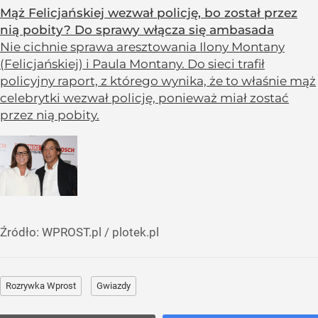
Mąż Felicjańskiej wezwał policję, bo został przez
nią pobity? Do sprawy włącza się ambasada
Nie cichnie sprawa aresztowania Ilony Montany
(Felicjańskiej) i Paula Montany. Do sieci trafił
policyjny raport, z którego wynika, że to właśnie mąż
celebrytki wezwał policję, ponieważ miał zostać
przez nią pobity.
Źródło:
WPROST.pl
/
plotek.pl
Rozrywka Wprost
Gwiazdy