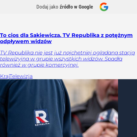
Dodaj jako
źródło w Google
To cios dla Sakiewicza. TV Republika z potężnym
odpływem widzów
TV Republika nie jest już najchętniej oglądaną stacją
telewizyjną w grupie wszystkich widzów. Spadła
również w grupie komercyjnej.
Kraj
Telewizja