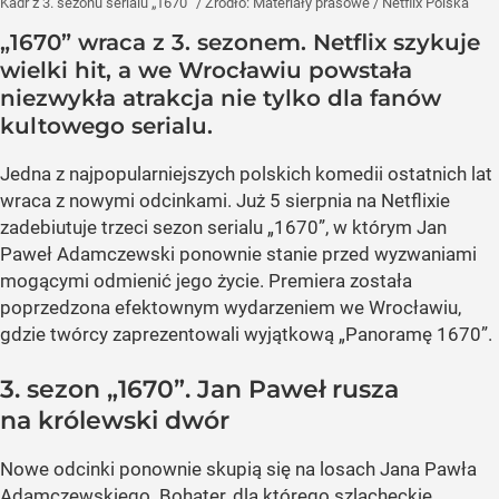
Kadr z 3. sezonu serialu „1670”
/ Źródło:
Materiały prasowe
/
Netflix Polska
„1670” wraca z 3. sezonem. Netflix szykuje
wielki hit, a we Wrocławiu powstała
niezwykła atrakcja nie tylko dla fanów
kultowego serialu.
Jedna z najpopularniejszych polskich komedii ostatnich lat
wraca z nowymi odcinkami. Już 5 sierpnia na Netflixie
zadebiutuje trzeci sezon serialu „1670”, w którym Jan
Paweł Adamczewski ponownie stanie przed wyzwaniami
mogącymi odmienić jego życie. Premiera została
poprzedzona efektownym wydarzeniem we Wrocławiu,
gdzie twórcy zaprezentowali wyjątkową „Panoramę 1670”.
3. sezon „1670”. Jan Paweł rusza
na królewski dwór
Nowe odcinki ponownie skupią się na losach Jana Pawła
Adamczewskiego. Bohater, dla którego szlacheckie