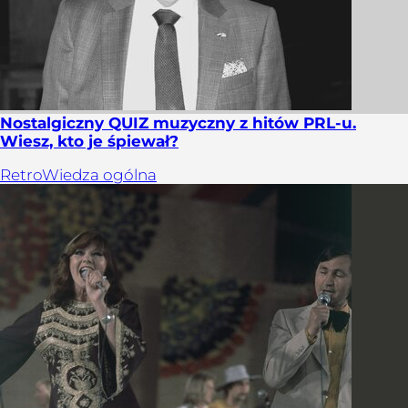
Nostalgiczny QUIZ muzyczny z hitów PRL-u.
Wiesz, kto je śpiewał?
Retro
Wiedza ogólna