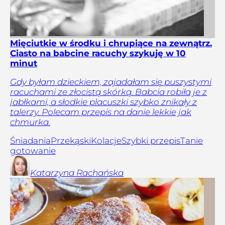
Mięciutkie w środku i chrupiące na zewnątrz.
Ciasto na babcine racuchy szykuję w 10
minut
Gdy byłam dzieckiem, zajadałam się puszystymi
racuchami ze złocistą skórką. Babcia robiła je z
jabłkami, a słodkie placuszki szybko znikały z
talerzy. Polecam przepis na danie lekkie jak
chmurka.
Śniadania
Przekąski
Kolacje
Szybki przepis
Tanie
gotowanie
Katarzyna
Rachańska