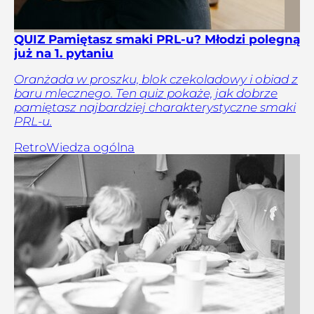
QUIZ Pamiętasz smaki PRL-u? Młodzi polegną
już na 1. pytaniu
Oranżada w proszku, blok czekoladowy i obiad z
baru mlecznego. Ten quiz pokaże, jak dobrze
pamiętasz najbardziej charakterystyczne smaki
PRL-u.
Retro
Wiedza ogólna