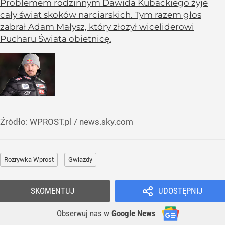
Problemem rodzinnym Dawida Kubackiego żyje
cały świat skoków narciarskich. Tym razem głos
zabrał Adam Małysz, który złożył wiceliderowi
Pucharu Świata obietnicę.
Źródło:
WPROST.pl
/
news.sky.com
Rozrywka Wprost
Gwiazdy
SKOMENTUJ
UDOSTĘPNIJ
Obserwuj nas
w
Google News