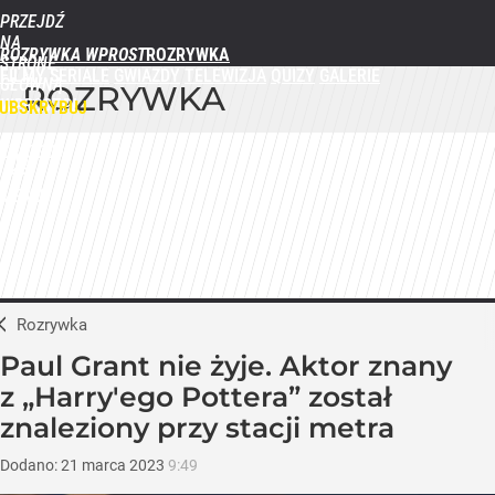
PRZEJDŹ
NA
ROZRYWKA WPROST
STRONĘ
FILMY
SERIALE
GWIAZDY
TELEWIZJA
QUIZY
GALERIE
GŁÓWNĄ
ROZRYWKA
WPROST.PL
UBSKRYBUJ
ZALOGUJ
MENU
Rozrywka
Paul Grant nie żyje. Aktor znany
z „Harry'ego Pottera” został
znaleziony przy stacji metra
Dodano:
21
marca
2023
9:49