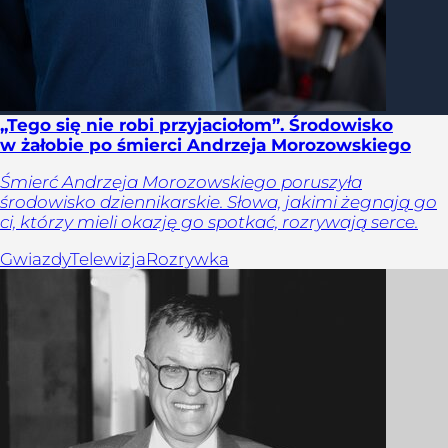
„Tego się nie robi przyjaciołom”. Środowisko
w żałobie po śmierci Andrzeja Morozowskiego
Śmierć Andrzeja Morozowskiego poruszyła
środowisko dziennikarskie. Słowa, jakimi żegnają go
ci, którzy mieli okazję go spotkać, rozrywają serce.
Gwiazdy
Telewizja
Rozrywka