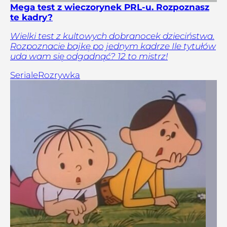
Mega test z wieczorynek PRL-u. Rozpoznasz
te kadry?
Wielki test z kultowych dobranocek dzieciństwa.
Rozpoznacie bajkę po jednym kadrze Ile tytułów
uda wam się odgadnąć? 12 to mistrz!
Seriale
Rozrywka