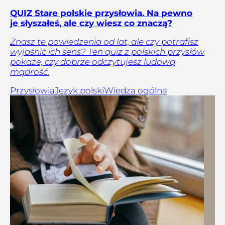
QUIZ Stare polskie przysłowia. Na pewno
je słyszałeś, ale czy wiesz co znaczą?
Znasz te powiedzenia od lat, ale czy potrafisz
wyjaśnić ich sens? Ten quiz z polskich przysłów
pokaże, czy dobrze odczytujesz ludową
mądrość.
Przysłowia
Język polski
Wiedza ogólna