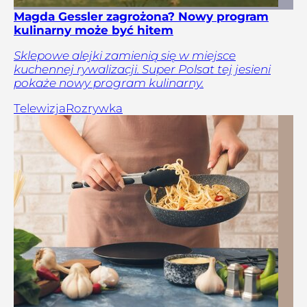
Magda Gessler zagrożona? Nowy program
kulinarny może być hitem
Sklepowe alejki zamienią się w miejsce
kuchennej rywalizacji. Super Polsat tej jesieni
pokaże nowy program kulinarny.
Telewizja
Rozrywka