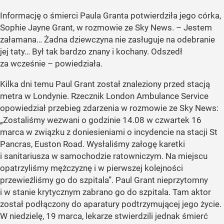
Informację o śmierci Paula Granta potwierdziła jego córka,
Sophie Jayne Grant, w rozmowie ze Sky News. – Jestem
załamana… Żadna dziewczyna nie zasługuje na odebranie
jej taty… Był tak bardzo znany i kochany. Odszedł
za wcześnie – powiedziała.
Kilka dni temu Paul Grant został znaleziony przed stacją
metra w Londynie. Rzecznik London Ambulance Service
opowiedział przebieg zdarzenia w rozmowie ze Sky News:
„Zostaliśmy wezwani o godzinie 14.08 w czwartek 16
marca w związku z doniesieniami o incydencie na stacji St
Pancras, Euston Road. Wysłaliśmy załogę karetki
i sanitariusza w samochodzie ratowniczym. Na miejscu
opatrzyliśmy mężczyznę i w pierwszej kolejności
przewieźliśmy go do szpitala”. Paul Grant nieprzytomny
i w stanie krytycznym zabrano go do szpitala. Tam aktor
został podłączony do aparatury podtrzymującej jego życie.
W niedzielę, 19 marca, lekarze stwierdzili jednak śmierć