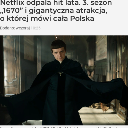
Netflix odpala hit lata. 3. sezon
„1670” i gigantyczna atrakcja,
o której mówi cała Polska
Dodano:
wczoraj
10:25