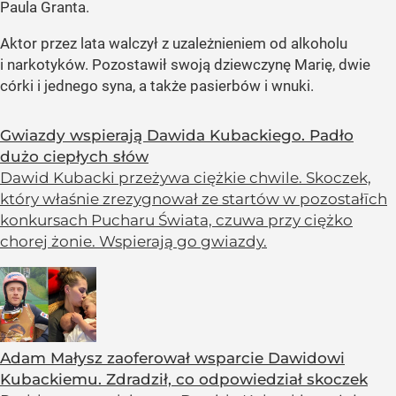
Paula Granta.
Aktor przez lata walczył z uzależnieniem od alkoholu
i narkotyków. Pozostawił swoją dziewczynę Marię, dwie
córki i jednego syna, a także pasierbów i wnuki.
Gwiazdy wspierają Dawida Kubackiego. Padło
dużo ciepłych słów
Dawid Kubacki przeżywa ciężkie chwile. Skoczek,
który właśnie zrezygnował ze startów w pozostałīch
konkursach Pucharu Świata, czuwa przy ciężko
chorej żonie. Wspierają go gwiazdy.
Adam Małysz zaoferował wsparcie Dawidowi
Kubackiemu. Zdradził, co odpowiedział skoczek