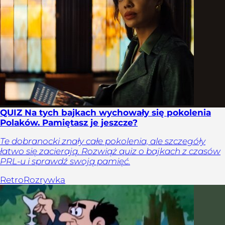
QUIZ Na tych bajkach wychowały się pokolenia
Polaków. Pamiętasz je jeszcze?
Te dobranocki znały całe pokolenia, ale szczegóły
łatwo się zacierają. Rozwiąż quiz o bajkach z czasów
PRL-u i sprawdź swoją pamięć.
Retro
Rozrywka