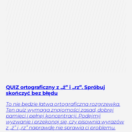
QUIZ ortograficzny z „ż” i „rz”. Spróbuj
skończyć bez błędu
To nie będzie łatwa ortograficzna rozgrzewka.
Ten quiz wymaga znajomości zasad, dobrej
pamięci i pełnej koncentracji. Podejmij
wyzwanie i przekonaj się, czy pisownia wyrazów
z „ż” i „rz” naprawdę nie sprawia ci problemu.