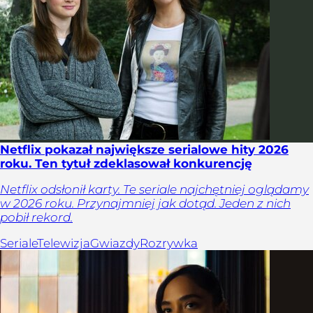
Netflix pokazał największe serialowe hity 2026
roku. Ten tytuł zdeklasował konkurencję
Netflix odsłonił karty. Te seriale najchętniej oglądamy
w 2026 roku. Przynajmniej jak dotąd. Jeden z nich
pobił rekord.
Seriale
Telewizja
Gwiazdy
Rozrywka