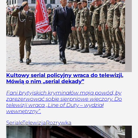
Kultowy serial policyjny wraca do telewizji.
Mówią o nim „serial dekady”
Fani brytyjskich kryminałów mają powód, by
zarezerwować sobie sierpniowe wieczory. Do
telewizji wraca „Line of Duty – wydział
wewnętrzny”.
Seriale
Telewizja
Rozrywka