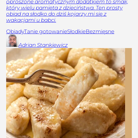
oprószone aromatycznym dodatkiem to smak,
który wielu pamięta z dzieciństwa. Ten prosty
obiad na słodko do dziś kojarzy mi się z
wakacjami u babci.
Obiady
Tanie gotowanie
Słodkie
Bezmięsne
Adrian
Stankiewicz