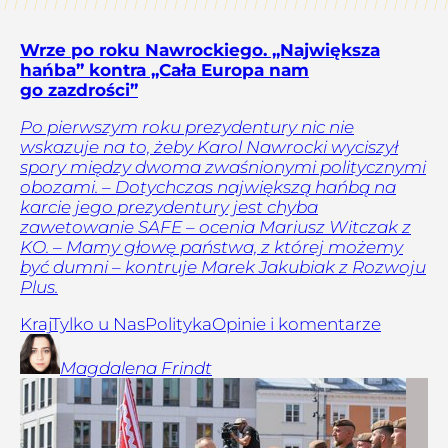
Wrze po roku Nawrockiego. „Największa
hańba” kontra „Cała Europa nam
go zazdrości”
Po pierwszym roku prezydentury nic nie
wskazuje na to, żeby Karol Nawrocki wyciszył
spory między dwoma zwaśnionymi politycznymi
obozami. – Dotychczas największą hańbą na
karcie jego prezydentury jest chyba
zawetowanie SAFE – ocenia Mariusz Witczak z
KO. – Mamy głowę państwa, z której możemy
być dumni – kontruje Marek Jakubiak z Rozwoju
Plus.
Kraj
Tylko u Nas
Polityka
Opinie i komentarze
Magdalena
Frindt