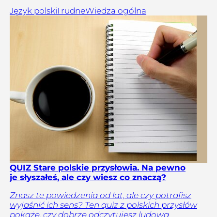
Język polski
Trudne
Wiedza ogólna
QUIZ Stare polskie przysłowia. Na pewno
je słyszałeś, ale czy wiesz co znaczą?
Znasz te powiedzenia od lat, ale czy potrafisz
wyjaśnić ich sens? Ten quiz z polskich przysłów
pokaże, czy dobrze odczytujesz ludową