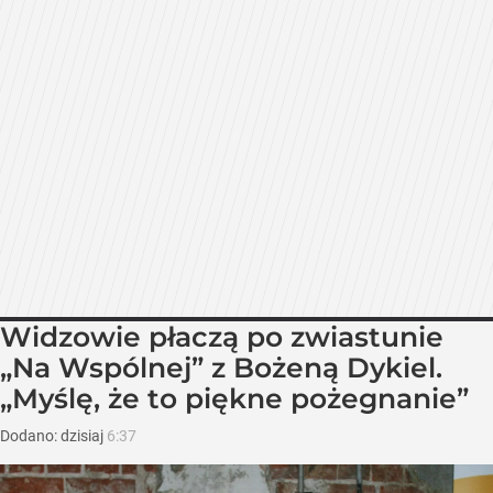
Widzowie płaczą po zwiastunie
„Na Wspólnej” z Bożeną Dykiel.
„Myślę, że to piękne pożegnanie”
Dodano:
dzisiaj
6:37