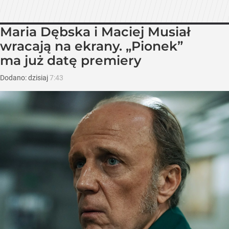
Maria Dębska i Maciej Musiał
wracają na ekrany. „Pionek”
ma już datę premiery
Dodano:
dzisiaj
7:43