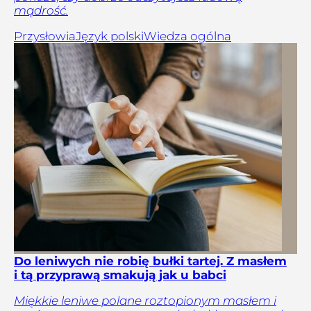
mądrość.
Przysłowia
Język polski
Wiedza ogólna
Do leniwych nie robię bułki tartej. Z masłem
i tą przyprawą smakują jak u babci
Miękkie leniwe polane roztopionym masłem i