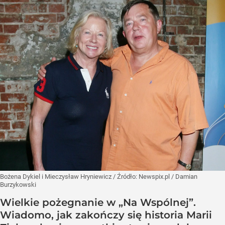
Bożena Dykiel i Mieczysław Hryniewicz
/ Źródło:
Newspix.pl
/
Damian
Burzykowski
Wielkie pożegnanie w „Na Wspólnej”.
Wiadomo, jak zakończy się historia Marii