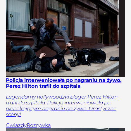
Policja interweniowała po nagraniu na żywo.
Perez Hilton trafił do szpitala
Legendarny hollywoodzki bloger Perez Hilton
trafił do szpitala. Policja interweniowała po
niepokojącym nagraniu na żywo. Drastyczne
sceny!
Gwiazdy
Rozrywka