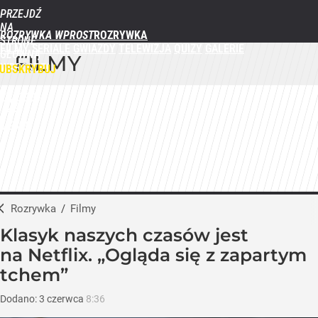
PRZEJDŹ
NA
ROZRYWKA WPROST
STRONĘ
FILMY
SERIALE
GWIAZDY
TELEWIZJA
QUIZY
GALERIE
GŁÓWNĄ
FILMY
WPROST.PL
UBSKRYBUJ
ZALOGUJ
MENU
Rozrywka
/
Filmy
Klasyk naszych czasów jest
na Netflix. „Ogląda się z zapartym
tchem”
Dodano:
3
czerwca
8:36