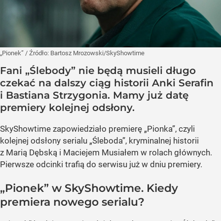
„Pionek”
/ Źródło:
Bartosz Mrozowski/SkyShowtime
Fani „Ślebody” nie będą musieli długo
czekać na dalszy ciąg historii Anki Serafin
i Bastiana Strzygonia. Mamy już datę
premiery kolejnej odsłony.
SkyShowtime zapowiedziało premierę „Pionka”, czyli
kolejnej odsłony serialu „Śleboda”, kryminalnej historii
z Marią Dębską i Maciejem Musiałem w rolach głównych.
Pierwsze odcinki trafią do serwisu już w dniu premiery.
„Pionek” w SkyShowtime. Kiedy
premiera nowego serialu?