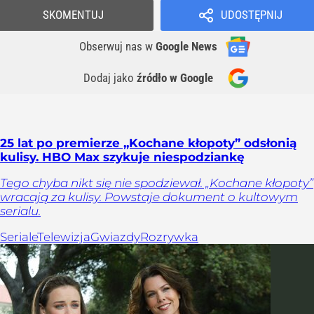
SKOMENTUJ
UDOSTĘPNIJ
Obserwuj nas
w
Google News
Dodaj jako
źródło w Google
25 lat po premierze „Kochane kłopoty” odsłonią
kulisy. HBO Max szykuje niespodziankę
Tego chyba nikt się nie spodziewał. „Kochane kłopoty”
wracają za kulisy. Powstaje dokument o kultowym
serialu.
Seriale
Telewizja
Gwiazdy
Rozrywka