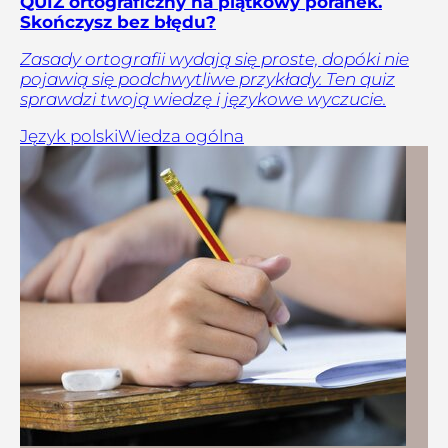
QUIZ ortograficzny na piątkowy poranek.
Skończysz bez błędu?
Zasady ortografii wydają się proste, dopóki nie
pojawią się podchwytliwe przykłady. Ten quiz
sprawdzi twoją wiedzę i językowe wyczucie.
Język polski
Wiedza ogólna