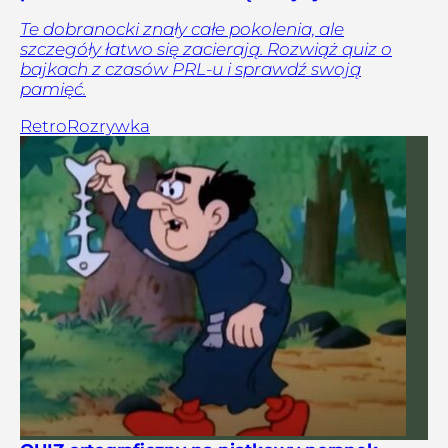
Te dobranocki znały całe pokolenia, ale
szczegóły łatwo się zacierają. Rozwiąż quiz o
bajkach z czasów PRL-u i sprawdź swoją
pamięć.
Retro
Rozrywka