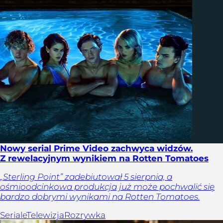
Nowy serial Prime Video zachwyca widzów.
Z rewelacyjnym wynikiem na Rotten Tomatoes
„Sterling Point” zadebiutował 5 sierpnia, a
ośmioodcinkowa produkcja już może pochwalić się
bardzo dobrymi wynikami na Rotten Tomatoes.
Seriale
Telewizja
Rozrywka