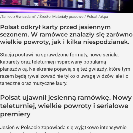
„Taniec z Gwiazdami”
/ Źródło:
Materiały prasowe
/
Polsat /akpa
Polsat odkrył karty przed jesiennym
sezonem. W ramówce znalazły się zarówno
wielkie powroty, jak i kilka niespodzianek.
Stacja postawi na sprawdzone formaty, nowe seriale,
kabarety oraz teleturniej inspirowany popularną
planszówką. Na ekranie pojawią się też gwiazdy, które tym
razem będą rywalizować nie tylko o uwagę widzów, ale i o
taneczne oraz muzyczne laury.
Polsat ujawnił jesienną ramówkę. Nowy
teleturniej, wielkie powroty i serialowe
premiery
Jesień w Polsacie zapowiada się wyjątkowo intensywnie.