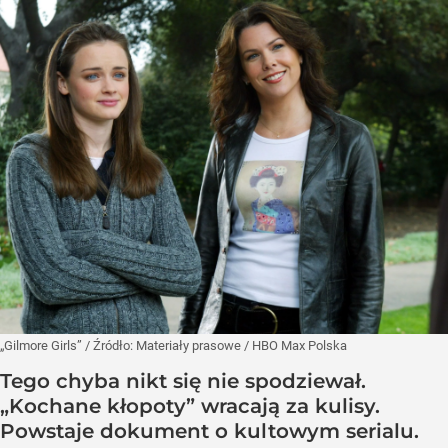
„Gilmore Girls”
/ Źródło:
Materiały prasowe
/
HBO Max Polska
Tego chyba nikt się nie spodziewał.
„Kochane kłopoty” wracają za kulisy.
Powstaje dokument o kultowym serialu.