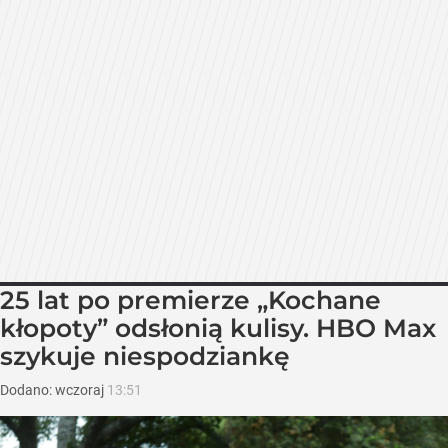
25 lat po premierze „Kochane
kłopoty” odsłonią kulisy. HBO Max
szykuje niespodziankę
Dodano:
wczoraj
13:51