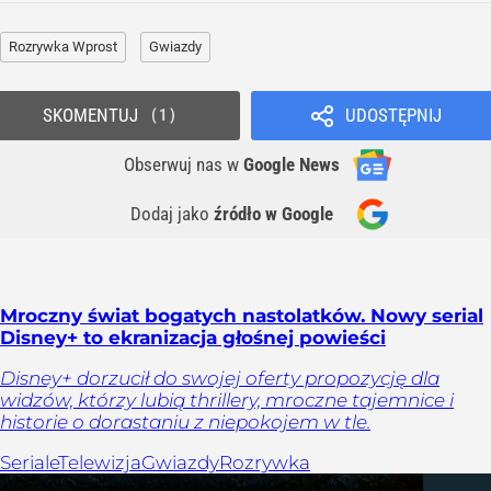
Rozrywka Wprost
Gwiazdy
SKOMENTUJ
UDOSTĘPNIJ
1
Obserwuj nas
w
Google News
Dodaj jako
źródło w Google
Mroczny świat bogatych nastolatków. Nowy serial
Disney+ to ekranizacja głośnej powieści
Disney+ dorzucił do swojej oferty propozycję dla
widzów, którzy lubią thrillery, mroczne tajemnice i
historie o dorastaniu z niepokojem w tle.
Seriale
Telewizja
Gwiazdy
Rozrywka