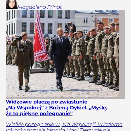
Magdalena
Frindt
Widzowie płaczą po zwiastunie
„Na Wspólnej” z Bożeną Dykiel. „Myślę,
że to piękne pożegnanie”
Wielkie pożegnanie w „Na Wspólnej”. Wiadomo,
jak zakończy się historia Marii Zięby, ale nie