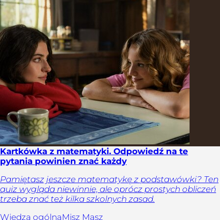
Kartkówka z matematyki. Odpowiedź na te
pytania powinien znać każdy
Pamiętasz jeszcze matematykę z podstawówki? Ten
quiz wygląda niewinnie, ale oprócz prostych obliczeń
trzeba znać też kilka szkolnych zasad.
Wiedza ogólna
Misz Masz