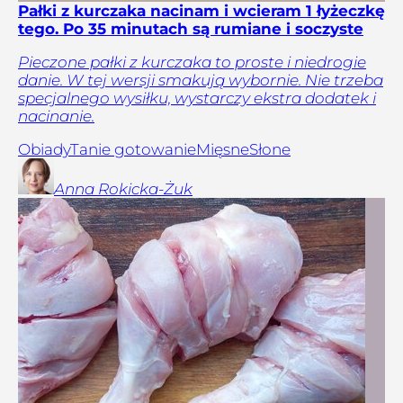
Pałki z kurczaka nacinam i wcieram 1 łyżeczkę
tego. Po 35 minutach są rumiane i soczyste
Pieczone pałki z kurczaka to proste i niedrogie
danie. W tej wersji smakują wybornie. Nie trzeba
specjalnego wysiłku, wystarczy ekstra dodatek i
nacinanie.
Obiady
Tanie gotowanie
Mięsne
Słone
Anna
Rokicka-Żuk