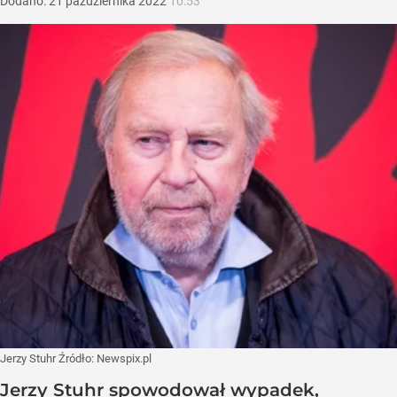
Dodano:
21
października
2022
10:53
Jerzy Stuhr
Źródło:
Newspix.pl
Jerzy Stuhr spowodował wypadek,