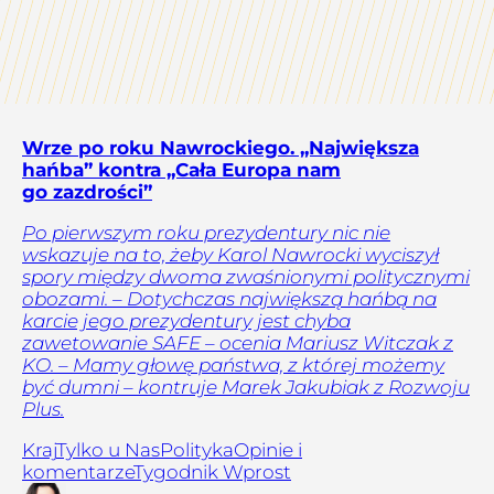
Wrze po roku Nawrockiego. „Największa
hańba” kontra „Cała Europa nam
go zazdrości”
Po pierwszym roku prezydentury nic nie
wskazuje na to, żeby Karol Nawrocki wyciszył
spory między dwoma zwaśnionymi politycznymi
obozami. – Dotychczas największą hańbą na
karcie jego prezydentury jest chyba
zawetowanie SAFE – ocenia Mariusz Witczak z
KO. – Mamy głowę państwa, z której możemy
być dumni – kontruje Marek Jakubiak z Rozwoju
Plus.
Kraj
Tylko u Nas
Polityka
Opinie i
komentarze
Tygodnik Wprost