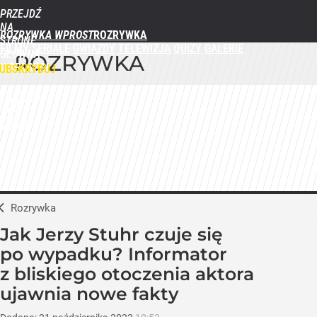
PRZEJDŹ
NA
ROZRYWKA WPROST
STRONĘ
FILMY
SERIALE
GWIAZDY
TELEWIZJA
QUIZY
GALERIE
GŁÓWNĄ
ROZRYWKA
WPROST.PL
UBSKRYBUJ
ZALOGUJ
MENU
Rozrywka
Jak Jerzy Stuhr czuje się
po wypadku? Informator
z bliskiego otoczenia aktora
ujawnia nowe fakty