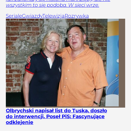
wszystkim to się podoba. W sieci wrze.
Seriale
Gwiazdy
Telewizja
Rozrywka
Olbrychski napisał list do Tuska, doszło
do interwencji. Poseł PiS: Fascynujące
odklejenie