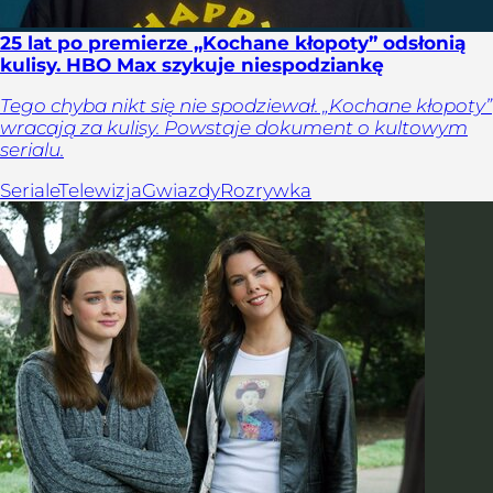
25 lat po premierze „Kochane kłopoty” odsłonią
kulisy. HBO Max szykuje niespodziankę
Tego chyba nikt się nie spodziewał. „Kochane kłopoty”
wracają za kulisy. Powstaje dokument o kultowym
serialu.
Seriale
Telewizja
Gwiazdy
Rozrywka