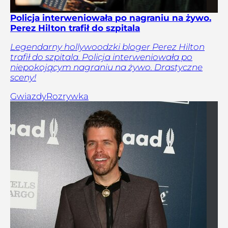
Policja interweniowała po nagraniu na żywo.
Perez Hilton trafił do szpitala
Legendarny hollywoodzki bloger Perez Hilton
trafił do szpitala. Policja interweniowała po
niepokojącym nagraniu na żywo. Drastyczne
sceny!
Gwiazdy
Rozrywka