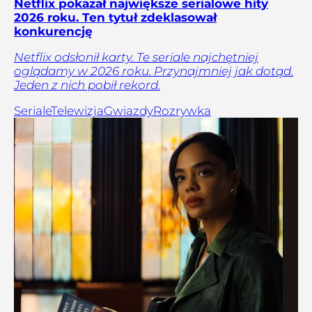
Netflix pokazał największe serialowe hity
2026 roku. Ten tytuł zdeklasował
konkurencję
Netflix odsłonił karty. Te seriale najchętniej
oglądamy w 2026 roku. Przynajmniej jak dotąd.
Jeden z nich pobił rekord.
Seriale
Telewizja
Gwiazdy
Rozrywka