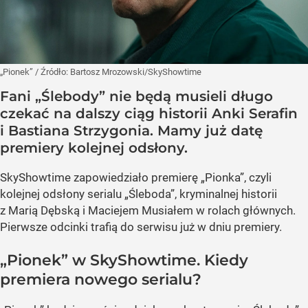
„Pionek”
/ Źródło:
Bartosz Mrozowski/SkyShowtime
Fani „Ślebody” nie będą musieli długo
czekać na dalszy ciąg historii Anki Serafin
i Bastiana Strzygonia. Mamy już datę
premiery kolejnej odsłony.
SkyShowtime zapowiedziało premierę „Pionka”, czyli
kolejnej odsłony serialu „Śleboda”, kryminalnej historii
z Marią Dębską i Maciejem Musiałem w rolach głównych.
Pierwsze odcinki trafią do serwisu już w dniu premiery.
„Pionek” w SkyShowtime. Kiedy
premiera nowego serialu?