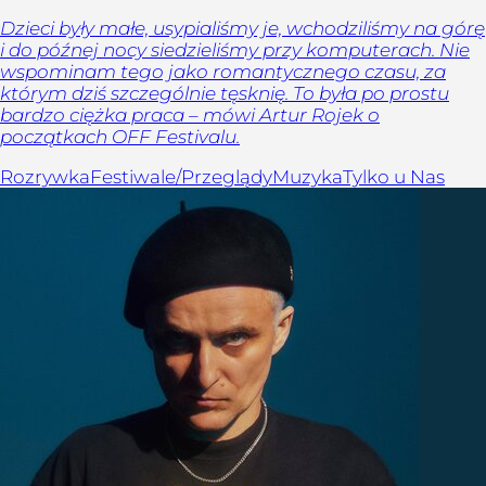
Dzieci były małe, usypialiśmy je, wchodziliśmy na górę
i do późnej nocy siedzieliśmy przy komputerach. Nie
wspominam tego jako romantycznego czasu, za
którym dziś szczególnie tęsknię. To była po prostu
bardzo ciężka praca – mówi Artur Rojek o
początkach OFF Festivalu.
Rozrywka
Festiwale/Przeglądy
Muzyka
Tylko u Nas