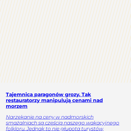
Tajemnica paragonów grozy. Tak
restauratorzy manipulują cenami nad
morzem
Narzekanie na ceny w nadmorskich
smażalniach są częścią naszego wakacyjnego
folkloru. Jednak to nie głupota turystów,