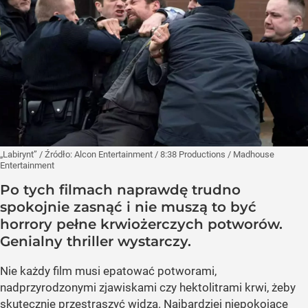
„Labirynt”
/ Źródło:
Alcon Entertainment / 8:38 Productions / Madhouse
Entertainment
Po tych filmach naprawdę trudno
spokojnie zasnąć i nie muszą to być
horrory pełne krwiożerczych potworów.
Genialny thriller wystarczy.
Nie każdy film musi epatować potworami,
nadprzyrodzonymi zjawiskami czy hektolitrami krwi, żeby
skutecznie przestraszyć widza. Najbardziej niepokojące