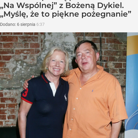
„Na Wspólnej” z Bożeną Dykiel.
„Myślę, że to piękne pożegnanie”
Dodano:
6
sierpnia
6:37