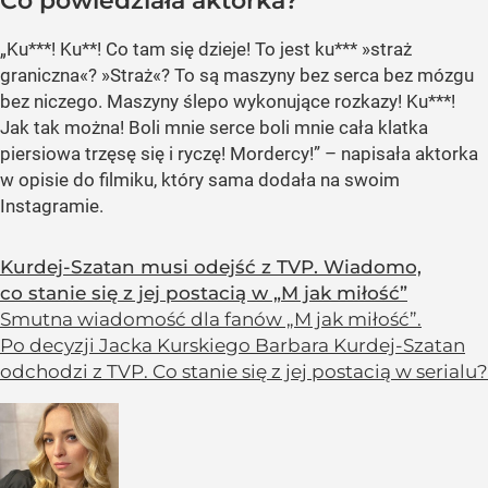
Co powiedziała aktorka?
„Ku***! Ku**! Co tam się dzieje! To jest ku*** »straż
graniczna«? »Straż«? To są maszyny bez serca bez mózgu
bez niczego. Maszyny ślepo wykonujące rozkazy! Ku***!
Jak tak można! Boli mnie serce boli mnie cała klatka
piersiowa trzęsę się i ryczę! Mordercy!” – napisała aktorka
w opisie do filmiku, który sama dodała na swoim
Instagramie.
Kurdej-Szatan musi odejść z TVP. Wiadomo,
co stanie się z jej postacią w „M jak miłość”
Smutna wiadomość dla fanów „M jak miłość”.
Po decyzji Jacka Kurskiego Barbara Kurdej-Szatan
odchodzi z TVP. Co stanie się z jej postacią w serialu?