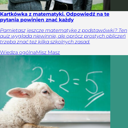
Kartkówka z matematyki. Odpowiedź na te
pytania powinien znać każdy
Pamiętasz jeszcze matematykę z podstawówki? Ten
quiz wygląda niewinnie, ale oprócz prostych obliczeń
trzeba znać też kilka szkolnych zasad.
Wiedza ogólna
Misz Masz