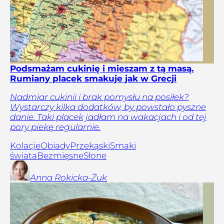
Podsmażam cukinię i mieszam z tą masą.
Rumiany placek smakuje jak w Grecji
Nadmiar cukinii i brak pomysłu na posiłek?
Wystarczy kilka dodatków, by powstało pyszne
danie. Taki placek jadłam na wakacjach i od tej
pory piekę regularnie.
Kolacje
Obiady
Przekąski
Smaki
świata
Bezmięsne
Słone
Anna
Rokicka-Żuk