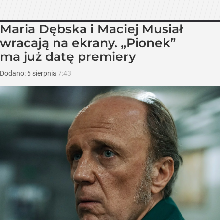
Maria Dębska i Maciej Musiał
wracają na ekrany. „Pionek”
ma już datę premiery
Dodano:
6
sierpnia
7:43