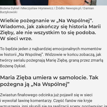
Bożena Dykiel i Mieczysław Hryniewicz
/ Źródło:
Newspix.pl
/
Damian
Burzykowski
Wielkie pożegnanie w „Na Wspólnej”.
Wiadomo, jak zakończy się historia Marii
Zięby, ale nie wszystkim to się podoba.
W sieci wrze.
To będzie jeden z najbardziej emocjonalnych momentów
w historii „Na Wspólnej”. Widzowie w końcu zobaczą, jak
twórcy serialu pożegnają Marię Ziębę, graną przez zmarłą
Bożenę Dykiel.
Maria Zięba umiera w samolocie. Tak
pożegna ją „Na Wspólnej”
Zwiastun finałowego odcinka już pojawił się w sieci
i wywołał lawinę komentarzy. Część fanów nie kryje
wzruszenia, inni skupili się na realizacji sceny, porównując ją