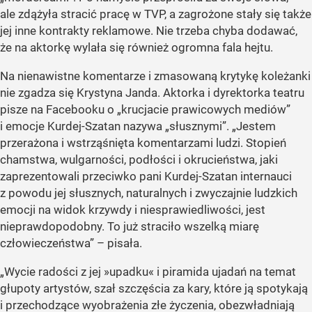
ale zdążyła stracić pracę w TVP, a zagrożone stały się także
jej inne kontrakty reklamowe. Nie trzeba chyba dodawać,
że na aktorkę wylała się również ogromna fala hejtu.
Na nienawistne komentarze i zmasowaną krytykę koleżanki
nie zgadza się Krystyna Janda. Aktorka i dyrektorka teatru
pisze na Facebooku o „krucjacie prawicowych mediów”
i emocje Kurdej-Szatan nazywa „słusznymi”. „Jestem
przerażona i wstrząśnięta komentarzami ludzi. Stopień
chamstwa, wulgarności, podłości i okrucieństwa, jaki
zaprezentowali przeciwko pani Kurdej-Szatan internauci
z powodu jej słusznych, naturalnych i zwyczajnie ludzkich
emocji na widok krzywdy i niesprawiedliwości, jest
nieprawdopodobny. To już straciło wszelką miarę
człowieczeństwa” – pisała.
„Wycie radości z jej »upadku« i piramida ujadań na temat
głupoty artystów, szał szczęścia za kary, które ją spotykają
i przechodzące wyobrażenia złe życzenia, obezwładniają