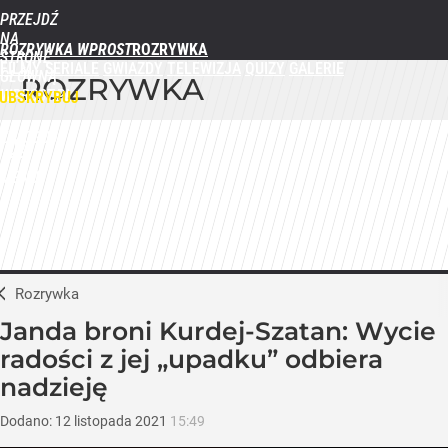
PRZEJDŹ
NA
ROZRYWKA WPROST
STRONĘ
FILMY
SERIALE
GWIAZDY
TELEWIZJA
QUIZY
GALERIE
GŁÓWNĄ
ROZRYWKA
WPROST.PL
UBSKRYBUJ
ZALOGUJ
MENU
Rozrywka
Janda broni Kurdej-Szatan: Wycie
radości z jej „upadku” odbiera
nadzieję
Dodano:
12
listopada
2021
15:49