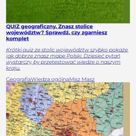
QUIZ geograficzny. Znasz stolice
województw? Sprawdź, czy zgarniesz
komplet
Krótki quiz ze stolic województw szybko pokaże,
jak dobrze znasz mapę Polski. Dziesięć pytań
wystarczy, by przetestować wiedzę o naszym
kraju.
Geografia
Wiedza ogólna
Misz Masz