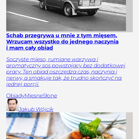
Schab przegrywa u mnie z tym mięsem.
Wrzucam wszystko do jednego naczynia
i mam cały obiad
Soczyste mięso, rumiane warzywa i
aromatyczny sos powstający bez dodatkowej
pracy. Ten obiad oszczędza czas, naczynia i
nerwy, a smakuje tak, że trudno skończyć na
jednej porcji.
Obiady
Mięsne
Słone
Jakub
Wójcik