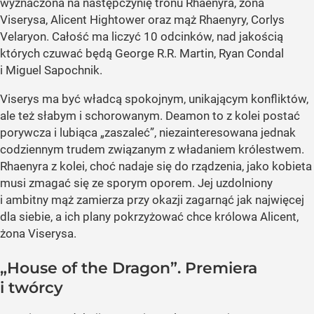
wyznaczona na następczynię tronu Rhaenyra, żona
Viserysa, Alicent Hightower oraz mąż Rhaenyry, Corlys
Velaryon. Całość ma liczyć 10 odcinków, nad jakością
których czuwać będą George R.R. Martin, Ryan Condal
i Miguel Sapochnik.
Viserys ma być władcą spokojnym, unikającym konfliktów,
ale też słabym i schorowanym. Deamon to z kolei postać
porywcza i lubiąca „zaszaleć”, niezainteresowana jednak
codziennym trudem związanym z władaniem królestwem.
Rhaenyra z kolei, choć nadaje się do rządzenia, jako kobieta
musi zmagać się ze sporym oporem. Jej uzdolniony
i ambitny mąż zamierza przy okazji zagarnąć jak najwięcej
dla siebie, a ich plany pokrzyżować chce królowa Alicent,
żona Viserysa.
„House of the Dragon”. Premiera
i twórcy