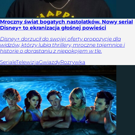
Mroczny świat bogatych nastolatków. Nowy serial
Disney+ to ekranizacja głośnej powieści
Disney+ dorzucił do swojej oferty propozycję dla
widzów, którzy lubią thrillery, mroczne tajemnice i
historie o dorastaniu z niepokojem w tle.
Seriale
Telewizja
Gwiazdy
Rozrywka