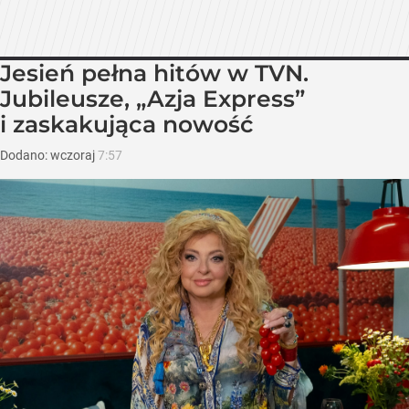
Jesień pełna hitów w TVN.
Jubileusze, „Azja Express”
i zaskakująca nowość
Dodano:
wczoraj
7:57