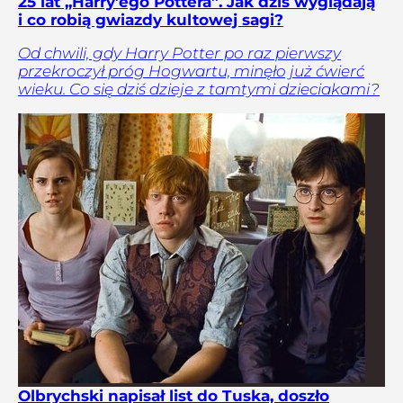
25 lat „Harry’ego Pottera”. Jak dziś wyglądają
i co robią gwiazdy kultowej sagi?
Od chwili, gdy Harry Potter po raz pierwszy
przekroczył próg Hogwartu, minęło już ćwierć
wieku. Co się dziś dzieje z tamtymi dzieciakami?
Olbrychski napisał list do Tuska, doszło