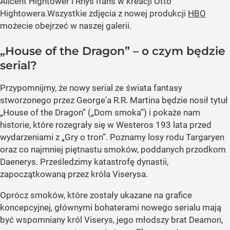
Alicent Hightower i Rhys Ifans w kreacji Otto
Hightowera.Wszystkie zdjęcia z nowej produkcji
HBO
możecie obejrzeć w naszej galerii.
„House of the Dragon” – o czym będzie
serial?
Przypomnijmy, że nowy serial ze świata fantasy
stworzonego przez George'a R.R. Martina będzie nosił tytuł
„House of the Dragon” („Dom smoka”) i pokaże nam
historie, które rozegrały się w Westeros 193 lata przed
wydarzeniami z „Gry o tron”. Poznamy losy rodu Targaryen
oraz co najmniej piętnastu smoków, poddanych przodkom
Daenerys. Prześledzimy katastrofę dynastii,
zapoczątkowaną przez króla Viserysa.
Oprócz smoków, które zostały ukazane na grafice
koncepcyjnej, głównymi bohaterami nowego serialu mają
być wspomniany król Viserys, jego młodszy brat Deamon,