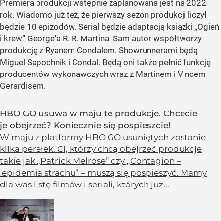
Premiera produkcji wstępnie zaplanowana jest na 2022
rok. Wiadomo już też, że pierwszy sezon produkcji liczył
będzie 10 epizodów. Serial będzie adaptacją książki „Ogień
i krew” George'a R. R. Martina. Sam autor współtworzy
produkcję z Ryanem Condalem. Showrunnerami będą
Miguel Sapochnik i Condal. Będą oni także pełnić funkcję
producentów wykonawczych wraz z Martinem i Vincem
Gerardisem.
HBO GO usuwa w maju te produkcje. Chcecie
je obejrzeć? Koniecznie się pospieszcie!
W maju z platformy HBO GO usuniętych zostanie
kilka perełek. Ci, którzy chcą obejrzeć produkcje
takie jak „Patrick Melrose” czy „Contagion –
epidemia strachu” – muszą się pospieszyć. Mamy
dla was listę filmów i seriali, których już...