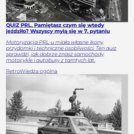
QUIZ PRL. Pamiętasz czym się wtedy
jeździło? Wszyscy mylą się w 7. pytaniu
Motoryzacja PRL-u miała własne ikony,
przydomki i techniczne osobliwości. Ten quiz
sprawdzi, jak dobrze znasz samochody,
motocykle i autobusy z tamtych lat.
Retro
Wiedza ogólna