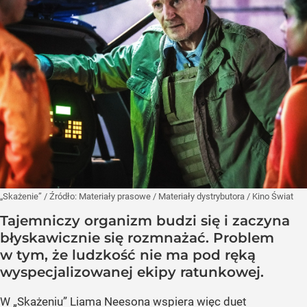
„Skażenie”
/ Źródło:
Materiały prasowe
/
Materiały dystrybutora / Kino Świat
Tajemniczy organizm budzi się i zaczyna
błyskawicznie się rozmnażać. Problem
w tym, że ludzkość nie ma pod ręką
wyspecjalizowanej ekipy ratunkowej.
W „Skażeniu” Liama Neesona wspiera więc duet