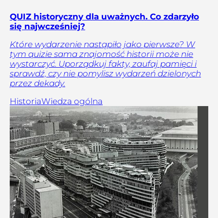
QUIZ historyczny dla uważnych. Co zdarzyło
się najwcześniej?
Które wydarzenie nastąpiło jako pierwsze? W
tym quizie sama znajomość historii może nie
wystarczyć. Uporządkuj fakty, zaufaj pamięci i
sprawdź, czy nie pomylisz wydarzeń dzielonych
przez dekady.
Historia
Wiedza ogólna