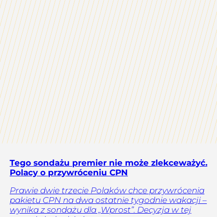
Tego sondażu premier nie może zlekceważyć.
Polacy o przywróceniu CPN
Prawie dwie trzecie Polaków chce przywrócenia
pakietu CPN na dwa ostatnie tygodnie wakacji –
wynika z sondażu dla „Wprost”. Decyzja w tej