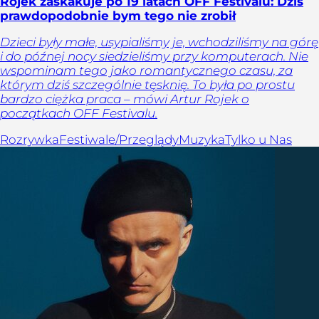
Rojek zaskakuje po 19 latach OFF Festivalu: Dziś
prawdopodobnie bym tego nie zrobił
Dzieci były małe, usypialiśmy je, wchodziliśmy na górę
i do późnej nocy siedzieliśmy przy komputerach. Nie
wspominam tego jako romantycznego czasu, za
którym dziś szczególnie tęsknię. To była po prostu
bardzo ciężka praca – mówi Artur Rojek o
początkach OFF Festivalu.
Rozrywka
Festiwale/Przeglądy
Muzyka
Tylko u Nas