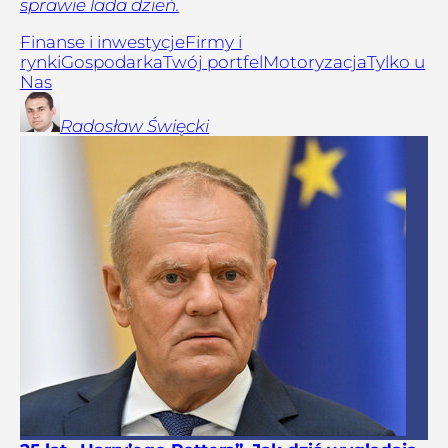
sprawie lada dzień.
Finanse i inwestycje
Firmy i
rynki
Gospodarka
Twój portfel
Motoryzacja
Tylko u
Nas
Radosław
Święcki