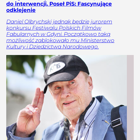
do interwencji. Poseł PiS: Fascynujące
odklejenie
Daniel Olbrychski jednak będzie jurorem
konkursu Festiwalu Polskich Filmów
Fabularnych w Gdyni. Początkowo taką
możliwość zablokowało mu Ministerstwo
Kultury i Dziedzictwa Narodowego.