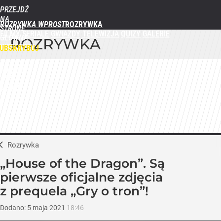
PRZEJDŹ
NA
ROZRYWKA WPROST
STRONĘ
FILMY
SERIALE
GWIAZDY
TELEWIZJA
QUIZY
GALERIE
GŁÓWNĄ
ROZRYWKA
WPROST.PL
UBSKRYBUJ
ZALOGUJ
MENU
Rozrywka
„House of the Dragon”. Są
pierwsze oficjalne zdjęcia
z prequela „Gry o tron”!
Dodano:
5
maja
2021
18:46