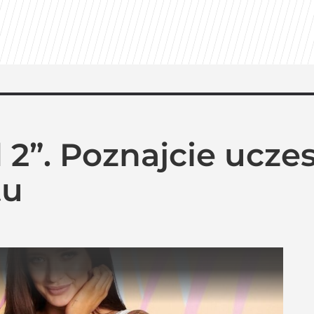
awie ofiar rzezi wołyńskiej
 powroty i zaskakujące nowości w ramówce
d 2”. Poznajcie ucz
odsłonią kulisy. HBO Max szykuje niespodziankę
tu