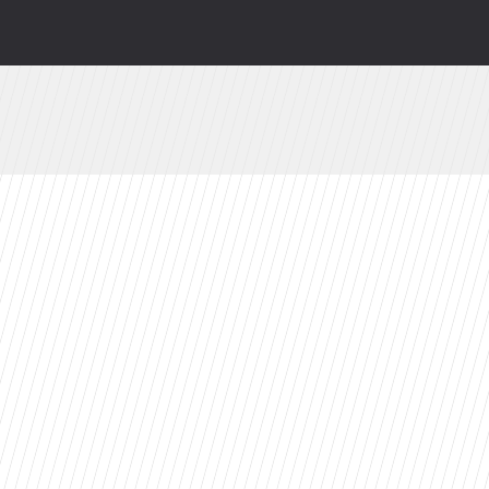
wy serial Disney+ to ekranizacja głośnej powie
zów. Z rewelacyjnym wynikiem na Rotten Toma
Azja Express” i zaskakująca nowość