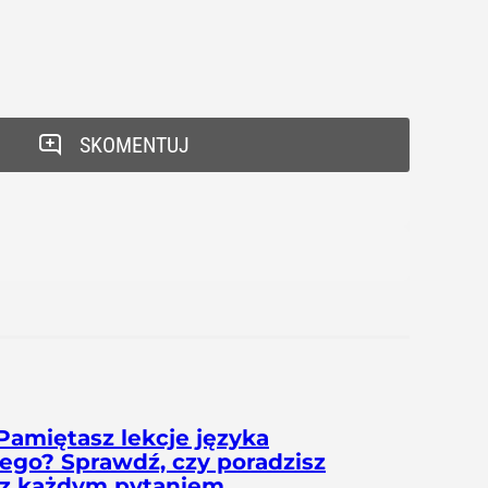
SKOMENTUJ
Pamiętasz lekcje języka
iego? Sprawdź, czy poradzisz
 z każdym pytaniem