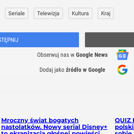
Seriale
Telewizja
Kultura
Kraj
STĘPNIJ
Obserwuj nas
w
Google News
Dodaj jako
źródło w Google
Mroczny świat bogatych
QUIZ 
nastolatków. Nowy serial Disney+
polsk
to ekranizacja głośnej powieści
sobie