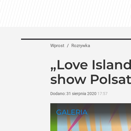
„Nie chodzi o zemstę”. Mocny apel w spr
dodaj
Polsat odkrył karty na jesień. Wielkie
Wprost
/
Rozrywka
dodaj
„Love Islan
25 lat po premierze „Kochane kłopoty” 
show Polsa
dodaj
Dodano:
31
sierpnia
2020
17:57