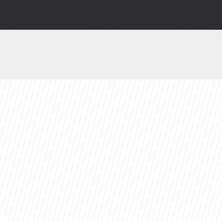
ści
toes