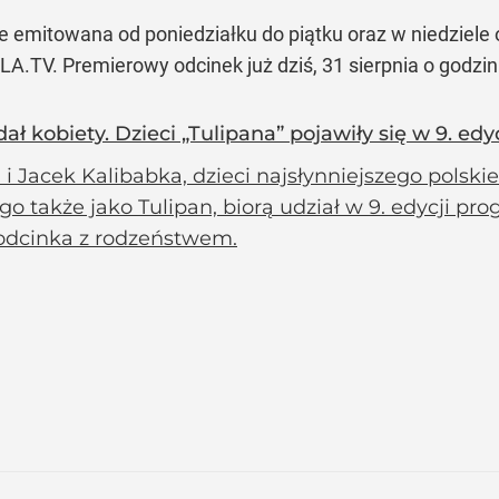
 emitowana od poniedziałku do piątku oraz w niedziele o
PLA.TV. Premierowy odcinek już dziś, 31 sierpnia o godzin
ał kobiety. Dzieci „Tulipana” pojawiły się w 9. edy
 i Jacek Kalibabka, dzieci najsłynniejszego polski
o także jako Tulipan, biorą udział w 9. edycji p
 odcinka z rodzeństwem.