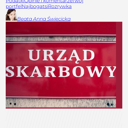
Podatki
Opinie i komentarze
Twój
portfel
Najbogatsi
Rozrywka
Beata Anna
Święcicka