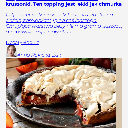
kruszonki. Ten topping jest lekki jak chmurka
Gdy mojej rodzinie znudziła się kruszonka na
cieście, zamieniłam ją na coś lepszego.
Chrupiąca warstwa bezy nie ma grama tłuszczu,
a zapewnia wspaniały efekt.
Desery
Słodkie
Anna
Rokicka-Żuk