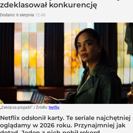
zdeklasował konkurencję
Dodano:
6
sierpnia
12:48
„Zabójcza przyjaźń”
/ Źródło:
Netflix
Netflix odsłonił karty. Te seriale najchętniej
oglądamy w 2026 roku. Przynajmniej jak
dotąd. Jeden z nich pobił rekord.