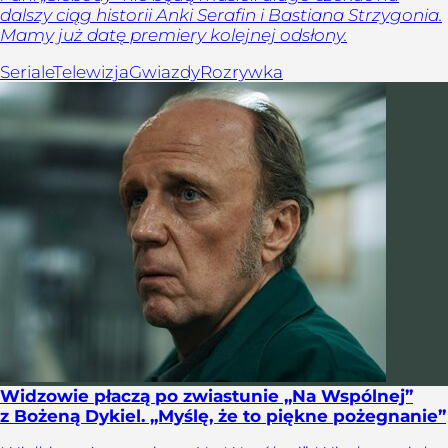
dalszy ciąg historii Anki Serafin i Bastiana Strzygonia.
Mamy już datę premiery kolejnej odsłony.
Seriale
Telewizja
Gwiazdy
Rozrywka
Widzowie płaczą po zwiastunie „Na Wspólnej”
z Bożeną Dykiel. „Myślę, że to piękne pożegnanie”