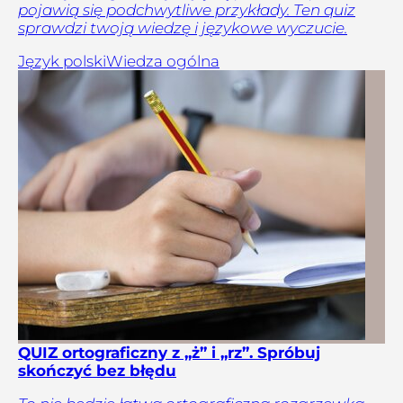
pojawią się podchwytliwe przykłady. Ten quiz
sprawdzi twoją wiedzę i językowe wyczucie.
Język polski
Wiedza ogólna
QUIZ ortograficzny z „ż” i „rz”. Spróbuj
skończyć bez błędu