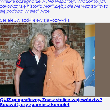
Wielkie pożegnanie w „Na Wspólnej”. Wiadomo, jak
zakończy się historia Marii Zięby, ale nie wszystkim to
się podoba. W sieci wrze.
Seriale
Gwiazdy
Telewizja
Rozrywka
QUIZ geograficzny. Znasz stolice województw?
Sprawdź, czy zgarniesz komplet