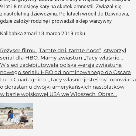
9 lat i 8 miesięcy kary na skutek amnestii. Związał się
z nastoletnią dziewczyną. Po latach wrócił do Dziwnowa,
gdzie założył rodzinę i prowadził sklep warzywny.
Kalibabka zmarł 13 marca 2019 roku.
Reżyser filmu „Tamte dni, tamte noce”, stworzył
serial dla HBO. Mamy zwiastun „Tacy właśnie...
W sieci zadebiutowała polska wersja zwiastuna
nowego serialu HBO od nominowanego do Oscara
Luca Guadagnino. „Tacy właśnie jesteśmy” opowiada
o dorastaniu dwójki amerykańskich nastolatków
w bazie wojskowej USA we Włoszech. Obraz...