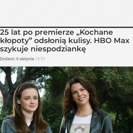
25 lat po premierze „Kochane
kłopoty” odsłonią kulisy. HBO Max
szykuje niespodziankę
Dodano:
6
sierpnia
13:51