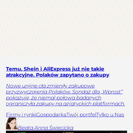
Temu, Shein i AliExpress już nie takie
atrakcyjne. Polaków zapytano o zakupy
Nowe unijne cła zmieniły zakupowe
przyzwyczajenia Polaków. Sondaż dla „Wprost”
pokazuje, że niemal połowa badanych
ograniczyła zakupy na azjatyckich platformach.
Firmy i rynki
Gospodarka
Twój portfel
Tylko u Nas
Beata Anna
Święcicka