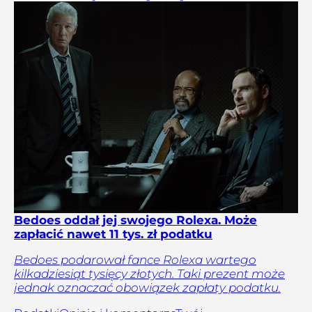
Bedoes oddał jej swojego Rolexa. Może
zapłacić nawet 11 tys. zł podatku
Bedoes podarował fance Rolexa wartego
kilkadziesiąt tysięcy złotych. Taki prezent może
jednak oznaczać obowiązek zapłaty podatku.