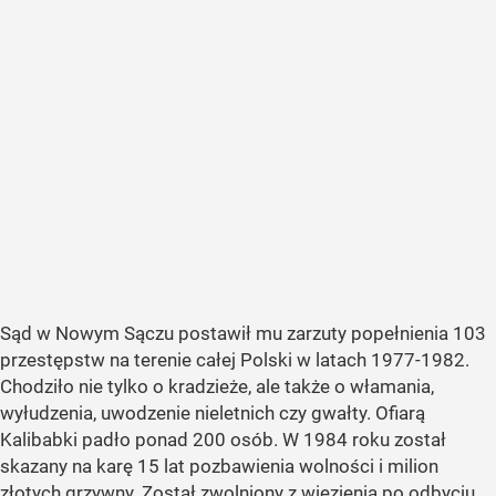
Sąd w Nowym Sączu postawił mu zarzuty popełnienia 103
przestępstw na terenie całej Polski w latach 1977-1982.
Chodziło nie tylko o kradzieże, ale także o włamania,
wyłudzenia, uwodzenie nieletnich czy gwałty. Ofiarą
Kalibabki padło ponad 200 osób. W 1984 roku został
skazany na karę 15 lat pozbawienia wolności i milion
złotych grzywny. Został zwolniony z więzienia po odbyciu