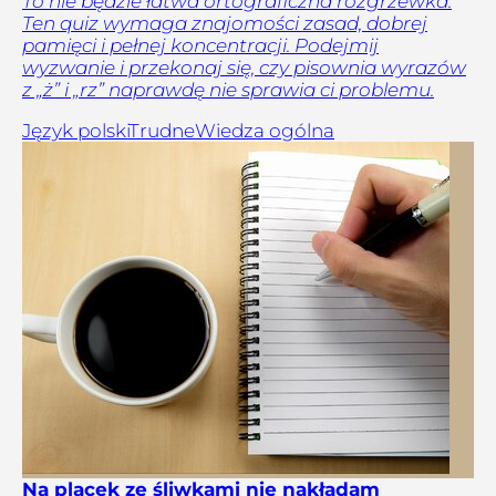
To nie będzie łatwa ortograficzna rozgrzewka.
Ten quiz wymaga znajomości zasad, dobrej
pamięci i pełnej koncentracji. Podejmij
wyzwanie i przekonaj się, czy pisownia wyrazów
z „ż” i „rz” naprawdę nie sprawia ci problemu.
Język polski
Trudne
Wiedza ogólna
Na placek ze śliwkami nie nakładam