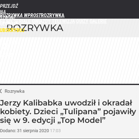
PRZEJDŹ
NA
ROZRYWKA WPROST
STRONĘ
FILMY
SERIALE
GWIAZDY
TELEWIZJA
QUIZY
GALERIE
GŁÓWNĄ
ROZRYWKA
WPROST.PL
UBSKRYBUJ
ZALOGUJ
MENU
Rozrywka
Jerzy Kalibabka uwodził i okradał
kobiety. Dzieci „Tulipana” pojawiły
się w 9. edycji „Top Model”
Dodano:
31
sierpnia
2020
17:03