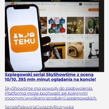
Szpiegowski serial SkyShowtime z oceną
10/10. 393 mln minut oglądania na koncie!
SkyShowtime ma powody do zadowolenia.
Platforma może pochwalić się kolejnymi
mocnymi wynikami produkcji szpiegowskich.
Seriale
Telewizja
Gwiazdy
Rozrywka