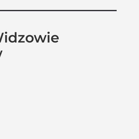
Widzowie
w