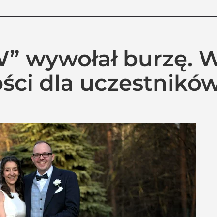
W” wywołał burzę. 
tości dla uczestnikó