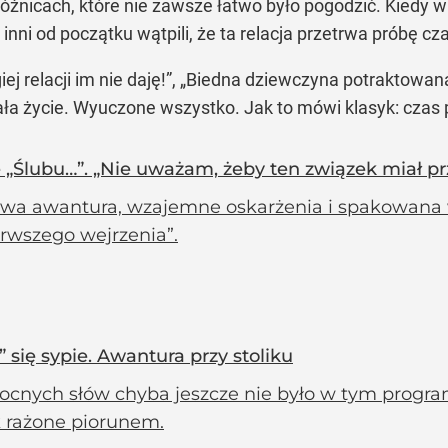
óżnicach, które nie zawsze łatwo było pogodzić. Kiedy w 
 inni od początku wątpili, że ta relacja przetrwa próbę cz
iej relacji im nie daję!”, „Biedna dziewczyna potraktowan
ała życie. Wyuczone wszystko. Jak to mówi klasyk: cza
e „Ślubu…”. „Nie uważam, żeby ten związek miał p
a awantura, wzajemne oskarżenia i spakowana wa
erwszego wejrzenia”.
 się sypie. Awantura przy stoliku
ocnych słów chyba jeszcze nie było w tym progr
k rażone piorunem.