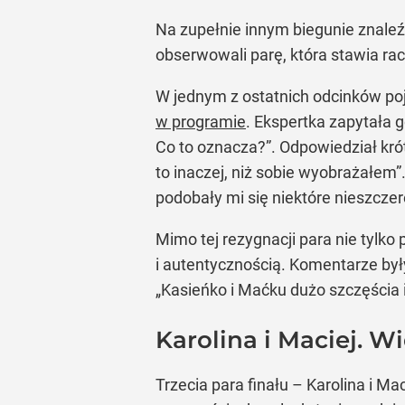
Na zupełnie innym biegunie znaleźl
obserwowali parę, która stawia rac
W jednym z ostatnich odcinków po
w programie
. Ekspertka zapytała 
Co to oznacza?”. Odpowiedział krót
to inaczej, niż sobie wyobrażałem”.
podobały mi się niektóre nieszcze
Mimo tej rezygnacji para nie tylk
i autentycznością. Komentarze były
„Kasieńko i Maćku dużo szczęścia 
Karolina i Maciej. W
Trzecia para finału – Karolina i M