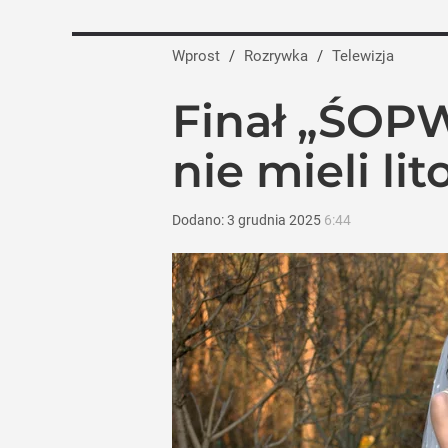
Wprost
/
Rozrywka
/
Telewizja
Finał „ŚOP
nie mieli li
Dodano:
3
grudnia
2025
6:44