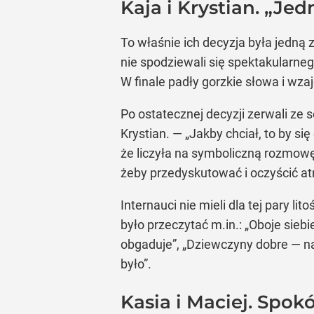
Kaja i Krystian. „Jed
To właśnie ich decyzja była jedną z
nie spodziewali się spektakularneg
W finale padły gorzkie słowa i wza
Po ostatecznej decyzji zerwali ze
Krystian. — „Jakby chciał, to by si
że liczyła na symboliczną rozmowę
żeby przedyskutować i oczyścić a
Internauci nie mieli dla tej pary l
było przeczytać m.in.: „Oboje siebi
obgaduje”, „Dziewczyny dobre — nad
było”.
Kasia i Maciej. Spok