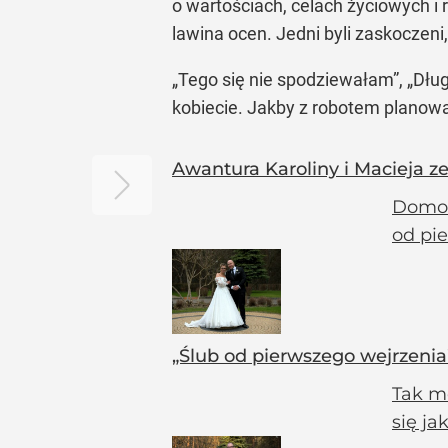
o wartościach, celach życiowych i r
lawina ocen. Jedni byli zaskoczeni,
„Tego się nie spodziewałam”, „Dług
kobiecie. Jakby z robotem planow
Awantura Karoliny i Macieja z
Domow
od pi
„Ślub od pierwszego wejrzenia”
Tak m
się ja