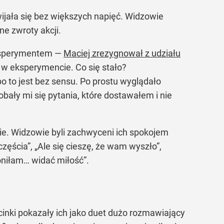
wijała się bez większych napięć. Widzowie
ne zwroty akcji.
eksperymentem —
Maciej zrezygnował z udziału
u w eksperymencie. Co się stało?
o to jest bez sensu. Po prostu wyglądało
obały mi się pytania, które dostawałem i nie
nie. Widzowie byli zachwyceni ich spokojem
zęścia”, „Ale się cieszę, że wam wyszło”,
oniłam… widać miłość”.
dcinki pokazały ich jako duet dużo rozmawiający