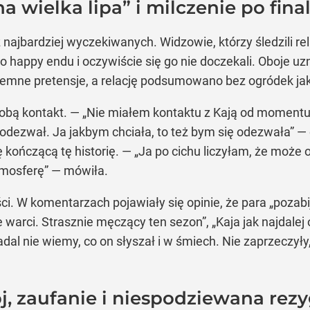
na wielka lipa” i milczenie po fina
 najbardziej wyczekiwanych. Widzowie, którzy śledzili rela
o happy endu i oczywiście się go nie doczekali. Oboje uz
jemne pretensje, a relację podsumowano bez ogródek jako
 sobą kontakt. — „Nie miałem kontaktu z Kają od momentu
ę odezwał. Ja jakbym chciała, to też bym się odezwała” —
 kończącą tę historię. — „Ja po cichu liczyłam, że może 
tmosferę” — mówiła.
itości. W komentarzach pojawiały się opinie, że para „poza
e warci. Strasznie męczący ten sezon”, „Kaja jak najdalej
al nie wiemy, co on słyszał i w śmiech. Nie zaprzeczyły,
ój, zaufanie i niespodziewana rez