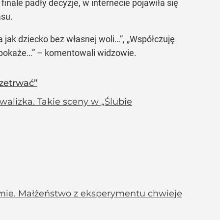
finale padły decyzje, w internecie pojawiła się
asu.
a jak dziecko bez własnej woli…”, „Współczuję
s pokaże…” – komentowali widzowie.
rzetrwać”
lizka. Takie sceny w „Ślubie
amie. Małżeństwo z eksperymentu chwieje