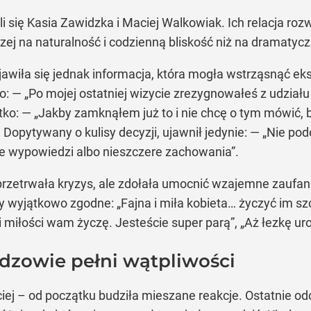
i się Kasia Zawidzka i Maciej Walkowiak. Ich relacja roz
zej na naturalność i codzienną bliskość niż na dramatycz
jawiła się jednak informacja, która mogła wstrząsnąć 
go: — „Po mojej ostatniej wizycie zrezygnowałeś z udział
ko: — „Jakby zamknąłem już to i nie chcę o tym mówić, b
 Dopytywany o kulisy decyzji, ujawnił jedynie: — „Nie pod
re wypowiedzi albo nieszczere zachowania”.
o przetrwała kryzys, ale zdołała umocnić wzajemne zaufa
 wyjątkowo zgodne: „Fajna i miła kobieta… życzyć im szc
i miłości wam życzę. Jesteście super parą”, „Aż łezkę ur
idzowie pełni wątpliwości
aciej – od początku budziła mieszane reakcje. Ostatnie o