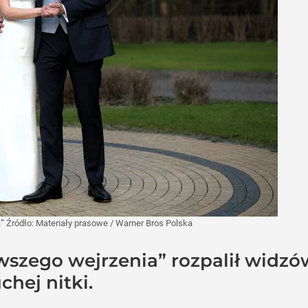
a”
Źródło:
Materiały prasowe
/
Warner Bros Polska
rwszego wejrzenia” rozpalił widzó
chej nitki.