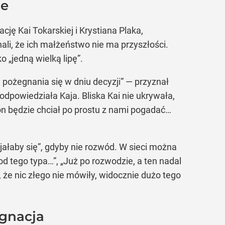
le
cję Kai Tokarskiej i Krystiana Plaka,
nali, że ich małżeństwo nie ma przyszłości.
 „jedną wielką lipę”.
 pożegnania się w dniu decyzji” — przyznał
 odpowiedziała Kaja. Bliska Kai nie ukrywała,
on będzie chciał po prostu z nami pogadać…
bijałaby się”, gdyby nie rozwód. W sieci można
 od tego typa…”, „Już po rozwodzie, a ten nadal
 że nic złego nie mówiły, widocznie dużo tego
ygnacja