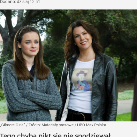
Dodano:
dzisiaj
13:51
„Gilmore Girls”
/ Źródło:
Materiały prasowe
/
HBO Max Polska
Tego chyba nikt się nie spodziewał.