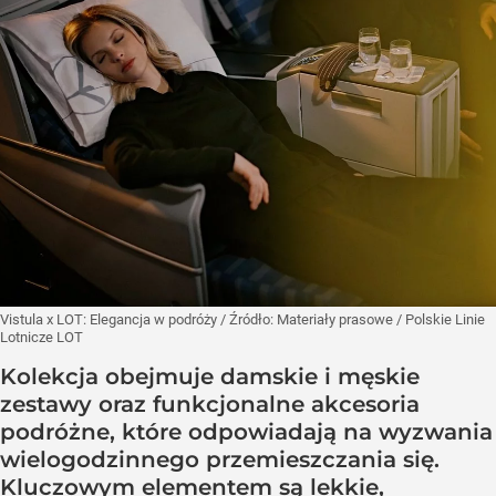
Vistula x LOT: Elegancja w podróży
/ Źródło:
Materiały prasowe
/
Polskie Linie
Lotnicze LOT
Kolekcja obejmuje damskie i męskie
zestawy oraz funkcjonalne akcesoria
podróżne, które odpowiadają na wyzwania
wielogodzinnego przemieszczania się.
Kluczowym elementem są lekkie,