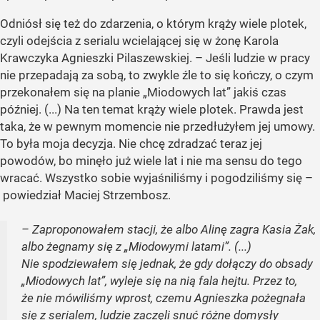
Odniósł się też do zdarzenia, o którym krąży wiele plotek,
czyli odejścia z serialu wcielającej się w żonę Karola
Krawczyka Agnieszki Pilaszewskiej. – Jeśli ludzie w pracy
nie przepadają za sobą, to zwykle źle to się kończy, o czym
przekonałem się na planie „Miodowych lat” jakiś czas
później. (...) Na ten temat krąży wiele plotek. Prawda jest
taka, że w pewnym momencie nie przedłużyłem jej umowy.
To była moja decyzja. Nie chcę zdradzać teraz jej
powodów, bo minęło już wiele lat i nie ma sensu do tego
wracać. Wszystko sobie wyjaśniliśmy i pogodziliśmy się –
powiedział Maciej Strzembosz.
– Zaproponowałem stacji, że albo Alinę zagra Kasia Żak,
albo żegnamy się z „Miodowymi latami”. (...)
Nie spodziewałem się jednak, że gdy dołączy do obsady
„Miodowych lat”, wyleje się na nią fala hejtu. Przez to,
że nie mówiliśmy wprost, czemu Agnieszka pożegnała
się z serialem, ludzie zaczęli snuć różne domysły