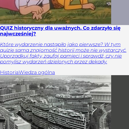
QUIZ historyczny dla uważnych. Co zdarzyło się
najwcześniej?
Które wydarzenie nastąpiło jako pierwsze? W tym
quizie sama znajomość historii może nie wystarczyć.
Uporządkuj fakty, zaufaj pamięci i sprawdź, czy nie
pomylisz wydarzeń dzielonych przez dekady.
Historia
Wiedza ogólna