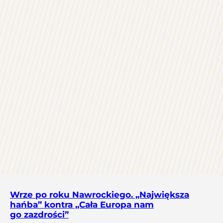
Wrze po roku Nawrockiego. „Największa
hańba” kontra „Cała Europa nam
go zazdrości”