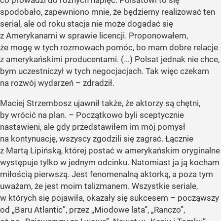
co prowadzi do różnych napięć. Polsatowi to się
spodobało, zapewniono mnie, że będziemy realizować ten
serial, ale od roku stacja nie może dogadać się
z Amerykanami w sprawie licencji. Proponowałem,
że mogę w tych rozmowach pomóc, bo mam dobre relacje
z amerykańskimi producentami. (...) Polsat jednak nie chce,
bym uczestniczył w tych negocjacjach. Tak więc czekam
na rozwój wydarzeń – zdradził.
Maciej Strzembosz ujawnił także, że aktorzy są chętni,
by wrócić na plan. – Początkowo byli sceptycznie
nastawieni, ale gdy przedstawiłem im mój pomysł
na kontynuację, wszyscy zgodzili się zagrać. Łącznie
z Martą Lipińską, której postać w amerykańskim oryginalne
występuje tylko w jednym odcinku. Natomiast ja ją kocham
miłością pierwszą. Jest fenomenalną aktorką, a poza tym
uważam, że jest moim talizmanem. Wszystkie seriale,
w których się pojawiła, okazały się sukcesem – począwszy
od „Baru Atlantic”, przez „Miodowe lata”, „Ranczo”,