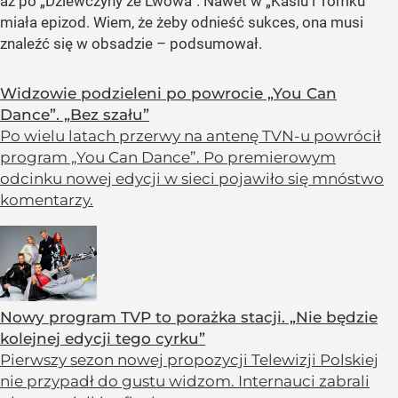
aż po „Dziewczyny ze Lwowa”. Nawet w „Kasiu i Tomku”
miała epizod. Wiem, że żeby odnieść sukces, ona musi
znaleźć się w obsadzie – podsumował.
Widzowie podzieleni po powrocie „You Can
Dance”. „Bez szału”
Po wielu latach przerwy na antenę TVN-u powrócił
program „You Can Dance”. Po premierowym
odcinku nowej edycji w sieci pojawiło się mnóstwo
komentarzy.
Nowy program TVP to porażka stacji. „Nie będzie
kolejnej edycji tego cyrku”
Pierwszy sezon nowej propozycji Telewizji Polskiej
nie przypadł do gustu widzom. Internauci zabrali