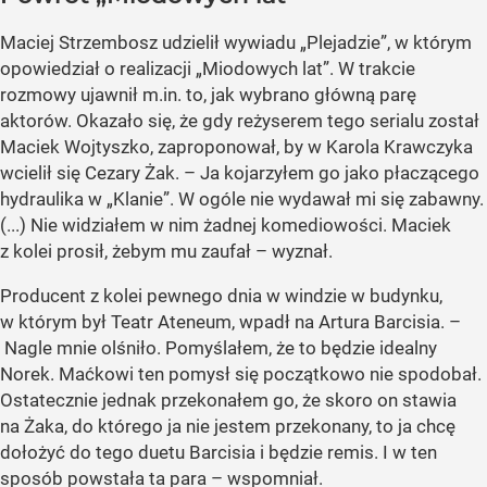
Maciej Strzembosz udzielił wywiadu „Plejadzie”, w którym
opowiedział o realizacji „Miodowych lat”. W trakcie
rozmowy ujawnił m.in. to, jak wybrano główną parę
aktorów. Okazało się, że gdy reżyserem tego serialu został
Maciek Wojtyszko, zaproponował, by w Karola Krawczyka
wcielił się Cezary Żak. – Ja kojarzyłem go jako płaczącego
hydraulika w „Klanie”. W ogóle nie wydawał mi się zabawny.
(...) Nie widziałem w nim żadnej komediowości. Maciek
z kolei prosił, żebym mu zaufał – wyznał.
Producent z kolei pewnego dnia w windzie w budynku,
w którym był Teatr Ateneum, wpadł na Artura Barcisia. –
Nagle mnie olśniło. Pomyślałem, że to będzie idealny
Norek. Maćkowi ten pomysł się początkowo nie spodobał.
Ostatecznie jednak przekonałem go, że skoro on stawia
na Żaka, do którego ja nie jestem przekonany, to ja chcę
dołożyć do tego duetu Barcisia i będzie remis. I w ten
sposób powstała ta para – wspomniał.