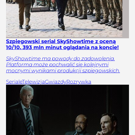
Szpiegowski serial SkyShowtime z oceną
10/10. 393 mln minut oglądania na koncie!
SkyShowtime ma powody do zadowolenia.
Platforma może pochwalić się kolejnymi
mocnymi wynikami produkcji szpiegowskich.
Seriale
Telewizja
Gwiazdy
Rozrywka