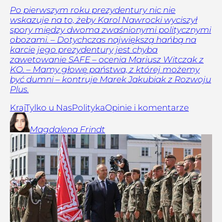
Po pierwszym roku prezydentury nic nie
wskazuje na to, żeby Karol Nawrocki wyciszył
spory między dwoma zwaśnionymi politycznymi
obozami. – Dotychczas największą hańbą na
karcie jego prezydentury jest chyba
zawetowanie SAFE – ocenia Mariusz Witczak z
KO. – Mamy głowę państwa, z której możemy
być dumni – kontruje Marek Jakubiak z Rozwoju
Plus.
Kraj
Tylko u Nas
Polityka
Opinie i komentarze
Magdalena
Frindt