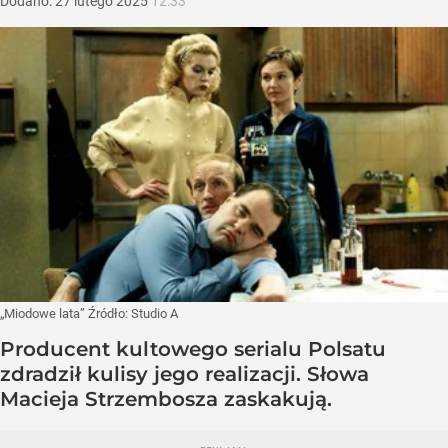
Dodano:
27
lutego
2025
12:33
„Miodowe lata”
Źródło:
Studio A
Producent kultowego serialu Polsatu
zdradził kulisy jego realizacji. Słowa
Macieja Strzembosza zaskakują.