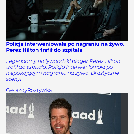
Policja interweniowała po nagraniu na żywo.
Perez Hilton trafił do szpitala
Legendarny hollywoodzki bloger Perez Hilton
trafił do szpitala. Policja interweniowała po
niepokojącym nagraniu na żywo. Drastyczne
sceny!
Gwiazdy
Rozrywka