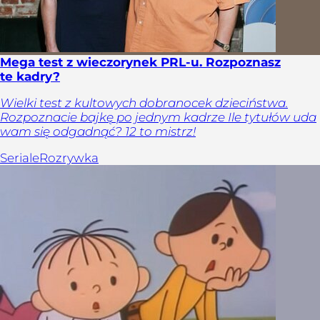
Mega test z wieczorynek PRL-u. Rozpoznasz
te kadry?
Wielki test z kultowych dobranocek dzieciństwa.
Rozpoznacie bajkę po jednym kadrze Ile tytułów uda
wam się odgadnąć? 12 to mistrz!
Seriale
Rozrywka