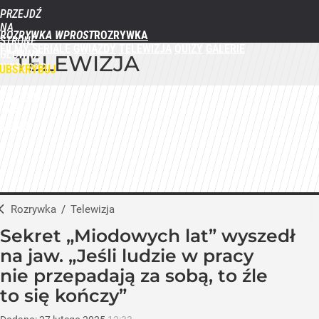
PRZEJDŹ
NA
ROZRYWKA WPROST
STRONĘ
FILMY
SERIALE
GWIAZDY
TELEWIZJA
QUIZY
GALERIE
GŁÓWNĄ
TELEWIZJA
WPROST.PL
UBSKRYBUJ
ZALOGUJ
MENU
Rozrywka
/
Telewizja
Sekret „Miodowych lat” wyszedł
na jaw. „Jeśli ludzie w pracy
nie przepadają za sobą, to źle
to się kończy”