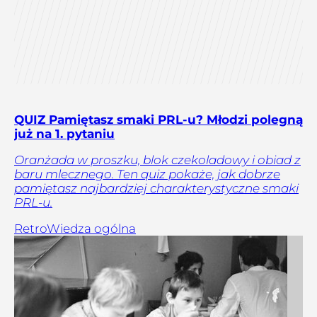
QUIZ Pamiętasz smaki PRL-u? Młodzi polegną
już na 1. pytaniu
Oranżada w proszku, blok czekoladowy i obiad z
baru mlecznego. Ten quiz pokaże, jak dobrze
pamiętasz najbardziej charakterystyczne smaki
PRL-u.
Retro
Wiedza ogólna