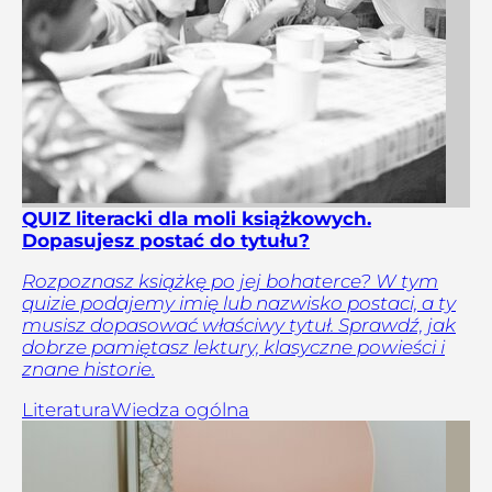
QUIZ literacki dla moli książkowych.
Dopasujesz postać do tytułu?
Rozpoznasz książkę po jej bohaterce? W tym
quizie podajemy imię lub nazwisko postaci, a ty
musisz dopasować właściwy tytuł. Sprawdź, jak
dobrze pamiętasz lektury, klasyczne powieści i
znane historie.
Literatura
Wiedza ogólna