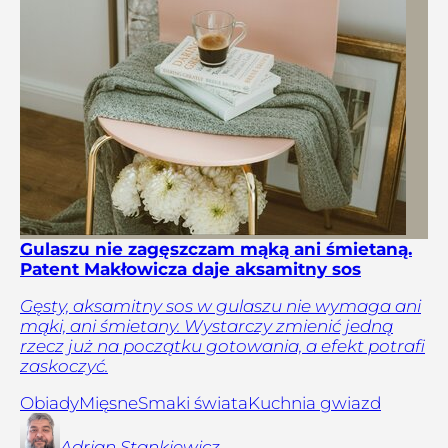
Gulaszu nie zagęszczam mąką ani śmietaną.
Patent Makłowicza daje aksamitny sos
Gęsty, aksamitny sos w gulaszu nie wymaga ani
mąki, ani śmietany. Wystarczy zmienić jedną
rzecz już na początku gotowania, a efekt potrafi
zaskoczyć.
Obiady
Mięsne
Smaki świata
Kuchnia gwiazd
Adrian
Stankiewicz