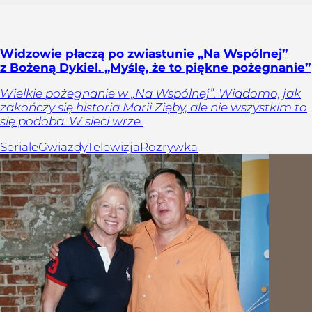
Widzowie płaczą po zwiastunie „Na Wspólnej”
z Bożeną Dykiel. „Myślę, że to piękne pożegnanie”
Wielkie pożegnanie w „Na Wspólnej”. Wiadomo, jak
zakończy się historia Marii Zięby, ale nie wszystkim to
się podoba. W sieci wrze.
Seriale
Gwiazdy
Telewizja
Rozrywka