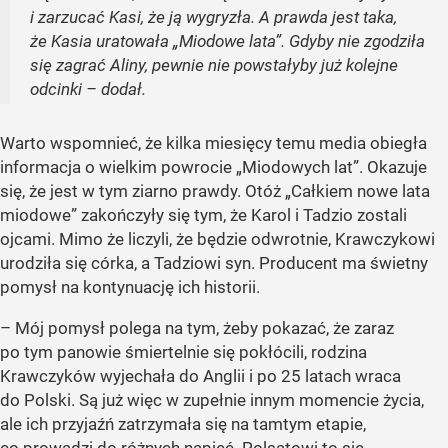
i zarzucać Kasi, że ją wygryzła. A prawda jest taka,
że Kasia uratowała „Miodowe lata”. Gdyby nie zgodziła
się zagrać Aliny, pewnie nie powstałyby już kolejne
odcinki – dodał.
Warto wspomnieć, że kilka miesięcy temu media obiegła
informacja o wielkim powrocie „Miodowych lat”. Okazuje
się, że jest w tym ziarno prawdy. Otóż „Całkiem nowe lata
miodowe” zakończyły się tym, że Karol i Tadzio zostali
ojcami. Mimo że liczyli, że będzie odwrotnie, Krawczykowi
urodziła się córka, a Tadziowi syn. Producent ma świetny
pomysł na kontynuację ich historii.
– Mój pomysł polega na tym, żeby pokazać, że zaraz
po tym panowie śmiertelnie się pokłócili, rodzina
Krawczyków wyjechała do Anglii i po 25 latach wraca
do Polski. Są już więc w zupełnie innym momencie życia,
ale ich przyjaźń zatrzymała się na tamtym etapie,