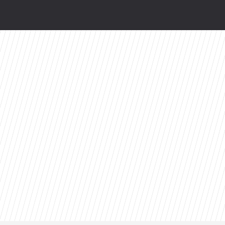
nasz te kadry?
miera wspólnej kolekcji kapsułowej
zji. Mówią o nim „serial dekady”