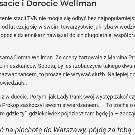
sacie i Dorocie Wellman
nie stacji TVN nie mogła się odbyć bez najpopularniejs
od lat czują się w swoim towarzystwie jak ryba w wodzie
opocie dziennikarz nawiązał do ich długoletniej współpr
 sama Dorota Wellman. Ze sceny żartowała z Marcina Pr
o mieszkańców Sopotu, by jeśli zobaczycie takiego dw
na nazwać tańcem, to proszę nie wzywać służb. Najlepiej
powiedziała.
już w duecie. Po tym, jak Lady Pank swój występ zakończy
in Prokop zaskoczył swoim stwierdzeniem. — To trochę o 
m gdzie ty”, gdziekolwiek pójdziesz tam będę ja — zaczą
ść na piechotę do Warszawy, pójdę za tobą.