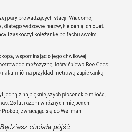
zej pary prowadzących stacji. Wiadomo,
, dlatego widzowie niezwykle cenią ich duet.
acy i zaskoczył koleżankę po fachu swoim
okopa, wspominając o jego chwilowej
umetrowego mężczyznę, który śpiewa Bee Gees
 go nakarmić, na przykład metrową zapiekanką
ł jedną z najpiękniejszych piosenek o miłości,
nas, 25 lat razem w różnych miejscach,
ł Prokop, zwracając się do Wellman.
 Będziesz chciała pójść