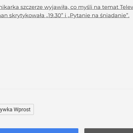
ikarka szczerze wyjawiła, co myśli na temat Telew
n skrytykowała „19.30” i „Pytanie na śniadanie”.
rywka Wprost