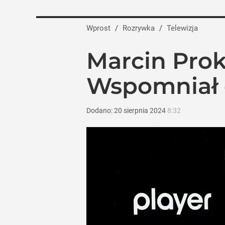
Prawdziwa wartość różnorodności
Wprost
/
Rozrywka
/
Telewizja
dodaj
Marcin Prok
Gen. Pawlikowski: Przywiozłem cenną le
Wspomniał o
2
Dodano:
20
sierpnia
2024
8:32
Farmacja: wzrost pod presją. co czeka 
dodaj