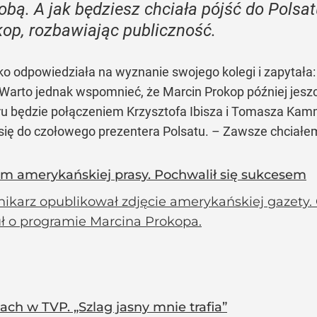
obą. A jak będziesz chciała pójść do Polsat
op, rozbawiając publiczność.
odpowiedziała na wyznanie swojego kolegi i zapytała: „A
y. Warto jednak wspomnieć, że Marcin Prokop później jesz
u będzie połączeniem Krzysztofa Ibisza i Tomasza Kamme
ię do czołowego prezentera Polsatu. – Zawsze chciałem 
em amerykańskiej prasy. Pochwalił się sukcesem
ikarz opublikował zdjęcie amerykańskiej gazety. 
uł o programie Marcina Prokopa.
ch w TVP. „Szlag jasny mnie trafia”