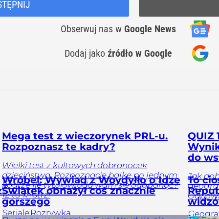
STĘPNIJ
Obserwuj nas
w
Google News
Dodaj jako
źródło w Google
Mega test z wieczorynek PRL-u.
QUIZ 1
Rozpoznasz te kadry?
Wynik
do ws
Wielki test z kultowych dobranocek
dzieciństwa. Rozpoznacie bajkę po jednym
Jak dob
Wróbel: Wywiad z Woydyłło o Idze
To cio
kadrze Ile tytułów uda wam się odgadnąć?
geograf
z
Świątek obnażył coś znacznie
Repub
12 to mistrz!
Odpowi
gorszego
widz
Seriale
Rozrywka
Geogra