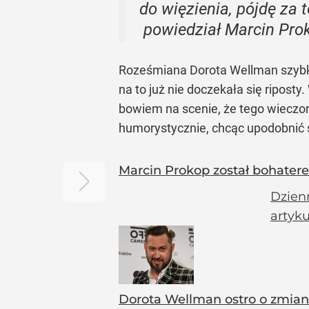
do więzienia, pójdę za t
powiedział Marcin Prok
Roześmiana Dorota Wellman szybko 
na to już nie doczekała się ripost
bowiem na scenie, że tego wieczor
humorystycznie, chcąc upodobnić s
Marcin Prokop został bohater
Dzienn
artyk
Dorota Wellman ostro o zmiana