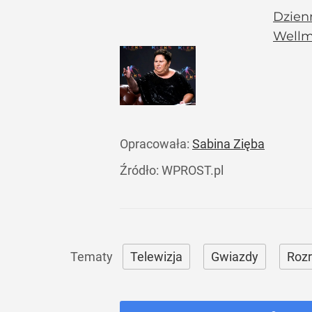
Dzienn
Wellma
Opracowała:
Sabina Zięba
Źródło:
WPROST.pl
Telewizja
Gwiazdy
Roz