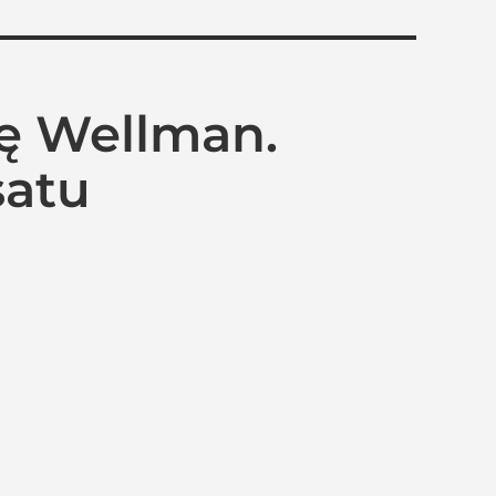
tę Wellman.
satu