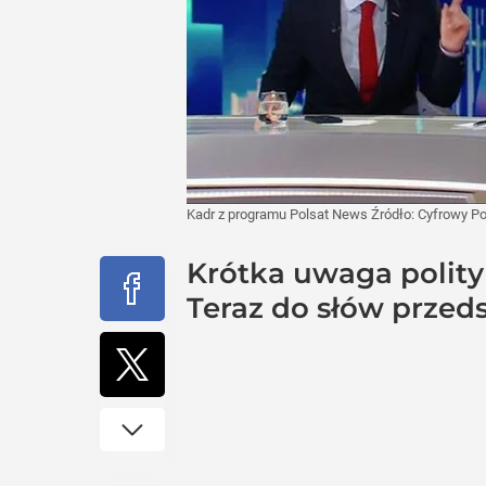
Kadr z programu Polsat News
Źródło:
Cyfrowy Po
Krótka uwaga polityk
Teraz do słów przeds