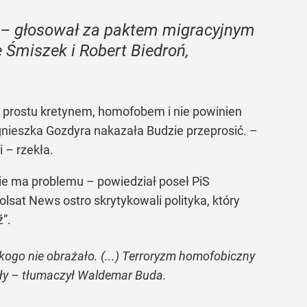
ń – głosował za paktem migracyjnym
Śmiszek i Robert Biedroń,
 prostu kretynem, homofobem i nie powinien
gnieszka Gozdyra nakazała Budzie przeprosić. –
 – rzekła.
 nie ma problemu – powiedział poseł PiS
olsat News ostro skrytykowali polityka, który
”.
ikogo nie obrażało. (...) Terroryzm homofobiczny
ały – tłumaczył Waldemar Buda.