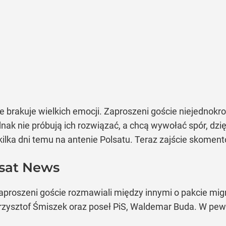
 brakuje wielkich emocji. Zaproszeni goście niejednokr
nak nie próbują ich rozwiązać, a chcą wywołać spór, dzi
ę kilka dni temu na antenie Polsatu. Teraz zajście skomen
lsat News
proszeni goście rozmawiali między innymi o pakcie mig
 Krzysztof Śmiszek oraz poseł PiS, Waldemar Buda. W p