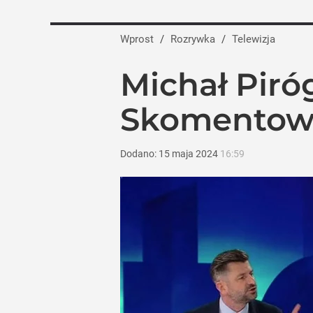
Wprost
/
Rozrywka
/
Telewizja
Michał Piró
Skomentowa
Dodano:
15
maja
2024
16:59