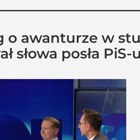
g o awanturze w stu
ł słowa posła PiS-