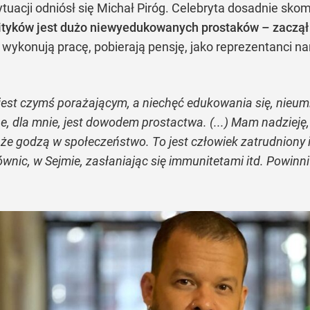
tuacji odniósł się Michał Piróg. Celebryta dosadnie sko
ityków jest dużo niewyedukowanych prostaków – zaczął
zy wykonują pracę, pobierają pensję, jako reprezentanci na
jest czymś porażającym, a niechęć edukowania się, nieum
, dla mnie, jest dowodem prostactwa. (...) Mam nadzieję, 
że godzą w społeczeństwo. To jest człowiek zatrudniony i
ównic, w Sejmie, zasłaniając się immunitetami itd. Powinn