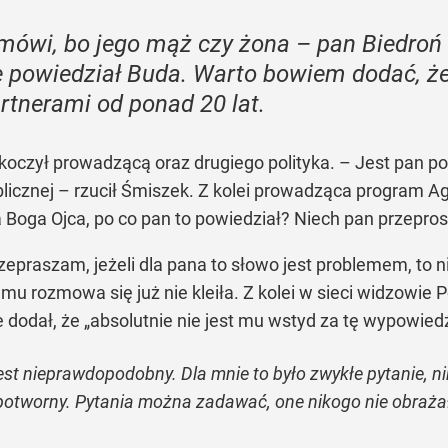
 mówi, bo jego mąż czy żona – pan Biedro
owiedział Buda. Warto bowiem dodać, że 
rtnerami od ponad 20 lat.
czył prowadzącą oraz drugiego polityka. – Jest pan po
icznej – rzucił Śmiszek. Z kolei prowadząca program A
a Boga Ojca, po co pan to powiedział? Niech pan przeprosi
rzepraszam, jeżeli dla pana to słowo jest problemem, to
mu rozmowa się już nie kleiła. Z kolei w sieci widzowie P
dodał, że „absolutnie nie jest mu wstyd za tę wypowiedź
jest nieprawdopodobny. Dla mnie to było zwykłe pytanie, n
t potworny. Pytania można zadawać, one nikogo nie obraż