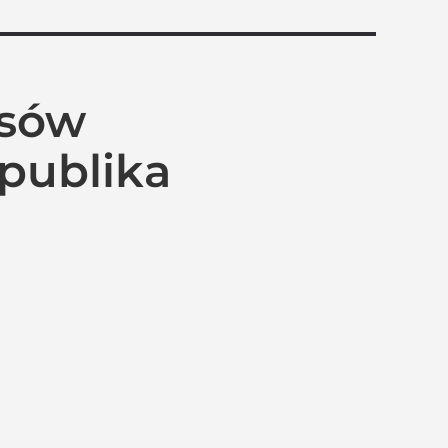
isów
epublika