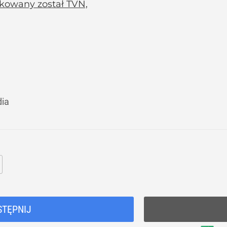
ykowany został TVN,
dia
STĘPNIJ