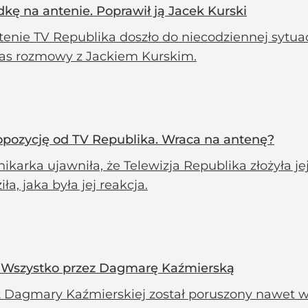
kę na antenie. Poprawił ją Jacek Kurski
enie TV Republika doszło do niecodziennej sytuac
as rozmowy z Jackiem Kurskim.
pozycję od TV Republika. Wraca na antenę?
ikarka ujawniła, że Telewizja Republika złożyła 
iła, jaka była jej reakcja.
. Wszystko przez Dagmarę Kaźmierską
 Dagmary Kaźmierskiej został poruszony nawet w 