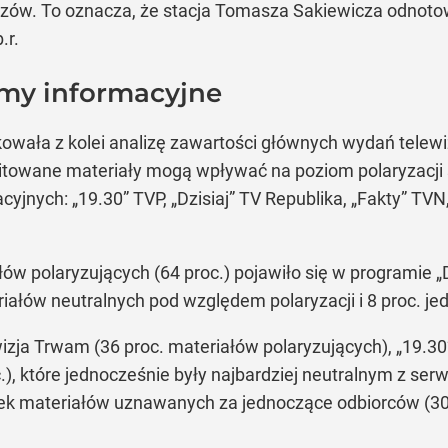
zów. To oznacza, że stacja Tomasza Sakiewicza odnotował
.r.
amy informacyjne
ikowała z kolei analizę zawartości głównych wydań tele
mitowane materiały mogą wpływać na poziom polaryzacji
yjnych: „19.30” TVP, „Dzisiaj” TV Republika, „Fakty” TV
ów polaryzujących (64 proc.) pojawiło się w programie „
iałów neutralnych pod względem polaryzacji i 8 proc. jed
izja Trwam (36 proc. materiałów polaryzujących), „19.30”
.), które jednocześnie były najbardziej neutralnym z se
ek materiałów uznawanych za jednoczące odbiorców (30 