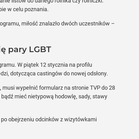
ie listów do danego rolnika czy rolniczki.
ie w celu poznania.
 programu, miłość znalazło dwóch uczestników –
się pary LGBT
gramu. W piątek 12 stycznia na profilu
dzi, dotycząca castingów do nowej odsłony.
ka, musi wypełnić formularz na stronie TVP do 28
o, bądź mieć nietypową hodowlę, sady, stawy
a po obejrzeniu odcinków z wizytówkami