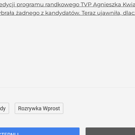
 edycji programu randkowego TVP Agnieszka Kwia
brała żadnego z kandydatów. Teraz ujawniła, dlac
dy
Rozrywka Wprost
STĘPNIJ