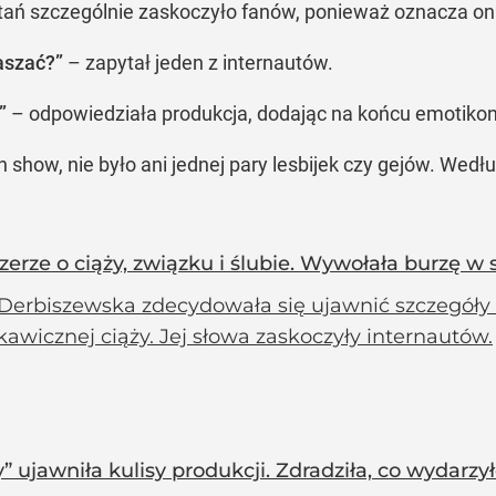
ytań szczególnie zaskoczyło fanów, ponieważ oznacza 
łaszać?”
– zapytał jeden z internautów.
”
– odpowiedziała produkcja, dodając na końcu emotikon
 show, nie było ani jednej pary lesbijek czy gejów. Wedłu
zerze o ciąży, związku i ślubie. Wywołała burzę w s
Derbiszewska zdecydowała się ujawnić szczegóły
kawicznej ciąży. Jej słowa zaskoczyły internautów.
” ujawniła kulisy produkcji. Zdradziła, co wydarz