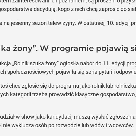
otem zainteresowani ich poznaniem, są proszeni o przysłan
spodarstwa decydują, kogo z nich chcą zaprosić do sieb
 na jesienny sezon telewizyjny. W ostatniej, 10. edycji
zuka żony”. W programie pojawią 
cja „Rolnik szuka żony” ogłosiła nabór do 11. edycji pro
h społecznościowych pojawiła się seria pytań i odpowie
toś chce zgłosić się do programu jako rolnik lub rolnicz
 tych kategorii trzeba prowadzić klasyczne gospodarstw
ć udział w show jako kandydaci, muszą wysłać zgłoszeni
ał nie wyklucza osób po rozwodzie lub wdów i wdowców.