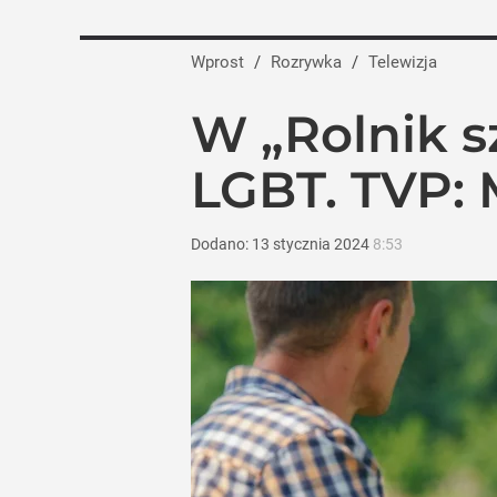
25 lat po premierze „Kochane kłopoty” 
Wprost
/
Rozrywka
/
Telewizja
dodaj
W „Rolnik s
Wrze po roku Nawrockiego. „Największa
LGBT. TVP: 
16
Dodano:
13
stycznia
2024
8:53
Netflix pokazał największe serialowe hi
dodaj