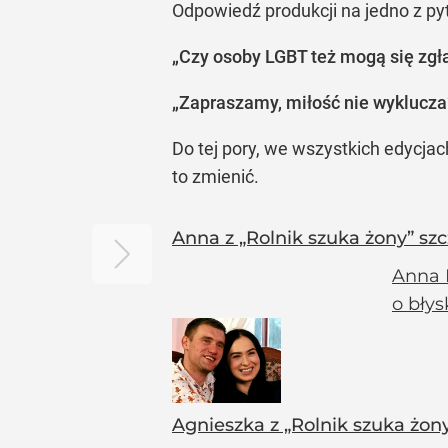
Odpowiedź produkcji na jedno z p
„Czy osoby LGBT też mogą się zg
„Zapraszamy, miłość nie wyklucza
Do tej pory, we wszystkich edycjach
to zmienić.
Anna z „Rolnik szuka żony” szc
Anna 
o błys
Agnieszka z „Rolnik szuka żony