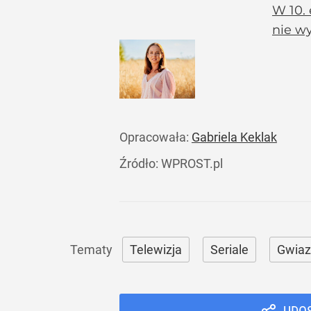
W 10.
nie wy
Opracowała:
Gabriela Keklak
Źródło:
WPROST.pl
Telewizja
Seriale
Gwiaz
UDO