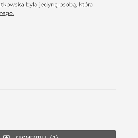
tkowska była jedyną osobą, która
zego.
SKOMENTUJ
2