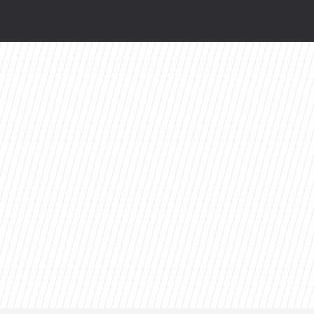
Azja Express” i zaskakująca nowość
branżę do 2030 roku?
 powroty i zaskakujące nowości w ramówce