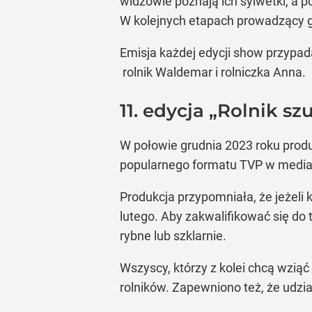
widzowie poznają ich sylwetki, a p
W kolejnych etapach prowadzący go
Emisja każdej edycji show przypada
rolnik Waldemar i rolniczka Anna.
11. edycja „Rolnik s
W połowie grudnia 2023 roku produk
popularnego formatu TVP w mediac
Produkcja przypomniała, że jeżeli k
lutego. Aby zakwalifikować się do
rybne lub szklarnie.
Wszyscy, którzy z kolei chcą wzią
rolników. Zapewniono też, że udzi