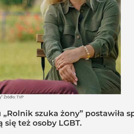
y”
Źródło:
TVP
„Rolnik szuka żony” postawiła spr
 się też osoby LGBT.