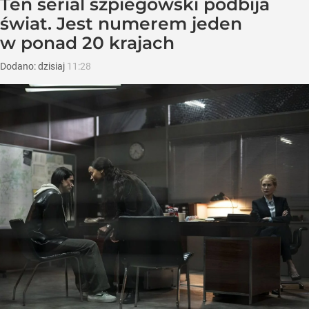
Ten serial szpiegowski podbija
świat. Jest numerem jeden
w ponad 20 krajach
Dodano:
dzisiaj
11:28