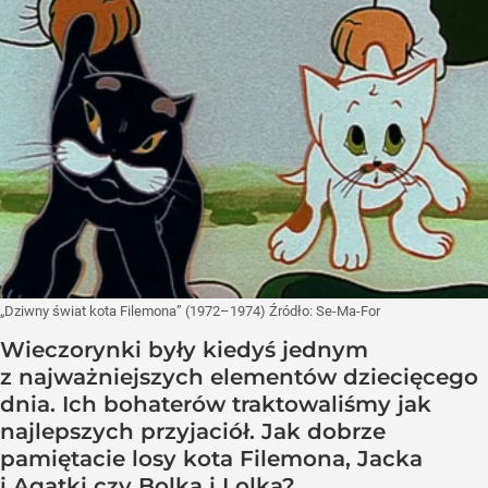
„Dziwny świat kota Filemona” (1972–1974)
Źródło:
Se-Ma-For
Wieczorynki były kiedyś jednym
z najważniejszych elementów dziecięcego
dnia. Ich bohaterów traktowaliśmy jak
najlepszych przyjaciół. Jak dobrze
pamiętacie losy kota Filemona, Jacka
i Agatki czy Bolka i Lolka?