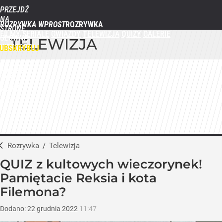
PRZEJDŹ
NA
ROZRYWKA WPROST
STRONĘ
FILMY
SERIALE
GWIAZDY
TELEWIZJA
QUIZY
GALERIE
GŁÓWNĄ
TELEWIZJA
WPROST.PL
UBSKRYBUJ
ZALOGUJ
MENU
Rozrywka
/
Telewizja
QUIZ z kultowych wieczorynek!
Pamiętacie Reksia i kota
Filemona?
Dodano:
22
grudnia
2022
11:47