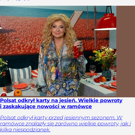
Polsat odkrył karty na jesień. Wielkie powroty
i zaskakujące nowości w ramówce
Polsat odkrył karty przed jesiennym sezonem. W
ramówce znalazły się zarówno wielkie powroty, jak i
kilka niespodzianek.