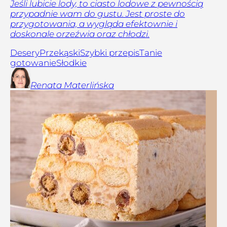
Jeśli lubicie lody, to ciasto lodowe z pewnością
przypadnie wam do gustu. Jest proste do
przygotowania, a wygląda efektownie i
doskonale orzeźwia oraz chłodzi.
Desery
Przekąski
Szybki przepis
Tanie
gotowanie
Słodkie
Renata
Materlińska