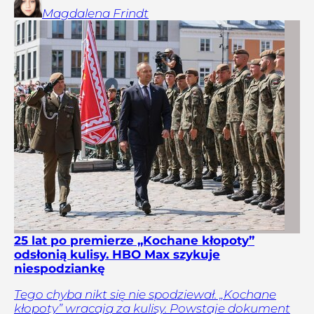
Magdalena
Frindt
25 lat po premierze „Kochane kłopoty”
odsłonią kulisy. HBO Max szykuje
niespodziankę
Tego chyba nikt się nie spodziewał. „Kochane
kłopoty” wracają za kulisy. Powstaje dokument