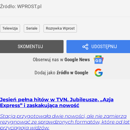
Źródło:
WPROST.pl
Telewizja
Seriale
Rozrywka Wprost
SKOMENTUJ
UDOSTĘPNIJ
Obserwuj nas
w
Google News
Dodaj jako
źródło w Google
Jesień pełna hitów w TVN. Jubileusze, „Azja
Express” i zaskakująca nowość
Stacja przygotowała dwie nowości, ale nie zamierza
rezygnować ze sprawdzonych formatów, które od lat
przyciągają widzów.