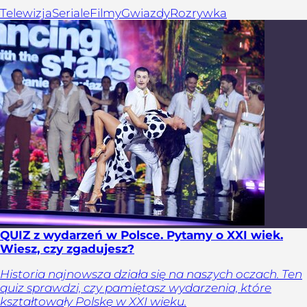
Telewizja
Seriale
Filmy
Gwiazdy
Rozrywka
QUIZ z wydarzeń w Polsce. Pytamy o XXI wiek.
Wiesz, czy zgadujesz?
Historia najnowsza działa się na naszych oczach. Ten
quiz sprawdzi, czy pamiętasz wydarzenia, które
kształtowały Polskę w XXI wieku.