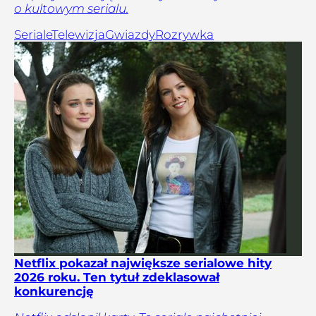
o kultowym serialu.
Seriale
Telewizja
Gwiazdy
Rozrywka
Netflix pokazał największe serialowe hity
2026 roku. Ten tytuł zdeklasował
konkurencję