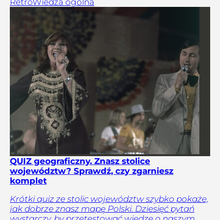
Retro
Wiedza ogólna
QUIZ geograficzny. Znasz stolice
województw? Sprawdź, czy zgarniesz
komplet
Krótki quiz ze stolic województw szybko pokaże,
jak dobrze znasz mapę Polski. Dziesięć pytań
wystarczy, by przetestować wiedzę o naszym