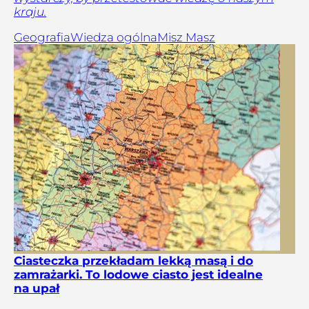
kraju.
Geografia
Wiedza ogólna
Misz Masz
Ciasteczka przekładam lekką masą i do
zamrażarki. To lodowe ciasto jest idealne
na upał