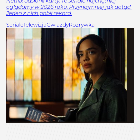
Netflix odsłonił karty. Te seriale najchętniej
oglądamy w 2026 roku. Przynajmniej jak dotąd.
Jeden z nich pobił rekord.
Seriale
Telewizja
Gwiazdy
Rozrywka