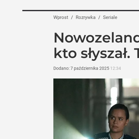
Wprost
/
Rozrywka
/
Seriale
Nowozeland
kto słyszał.
Dodano:
7
października
2025
12:34