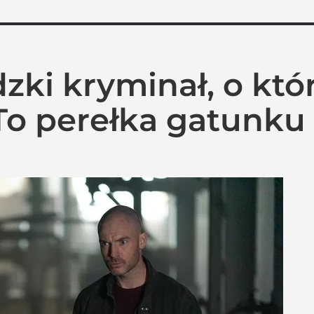
zki kryminał, o kt
 To perełka gatunku