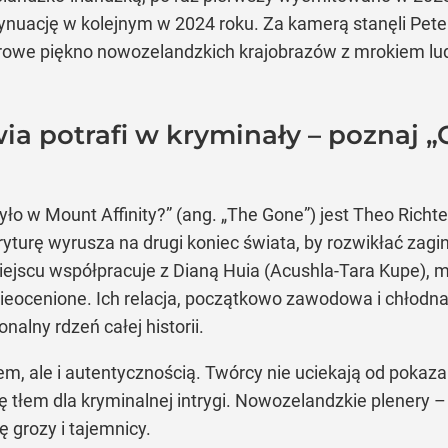
ynuację w kolejnym w 2024 roku. Za kamerą stanęli Pete
urowe piękno nowozelandzkich krajobrazów z mrokiem lud
ia potrafi w kryminały – poznaj „
 w Mount Affinity?” (ang. „The Gone”) jest Theo Richter (
yturę wyrusza na drugi koniec świata, by rozwikłać zagi
ejscu współpracuje z Dianą Huia (Acushla-Tara Kupe), mao
 nieocenione. Ich relacja, początkowo zawodowa i chłodn
nalny rdzeń całej historii.
tem, ale i autentycznością. Twórcy nie uciekają od pokaza
ię tłem dla kryminalnej intrygi. Nowozelandzkie plenery – 
 grozy i tajemnicy.