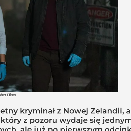
sher Films
ietny kryminał z Nowej Zelandii,
l, który z pozoru wydaje się jedn
ch, ale już po pierwszym odcink