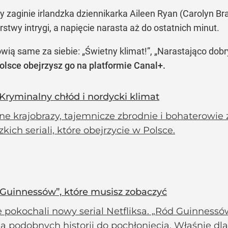
 zaginie irlandzka dziennikarka Aileen Ryan (Carolyn Br
stwy intrygi, a napięcie narasta aż do ostatnich minut.
ą same za siebie: „Świetny klimat!”, „Narastająco dobry!
olsce obejrzysz go na platformie Canal+.
i. Kryminalny chłód i nordycki klimat
e krajobrazy, tajemnicze zbrodnie i bohaterowie z
zkich seriali, które obejrzycie w Polsce.
 Guinnessów”, które musisz zobaczyć
 pokochali nowy serial Netfliksa. „Ród Guinnessó
ą podobnych historii do pochłonięcia. Właśnie dla 