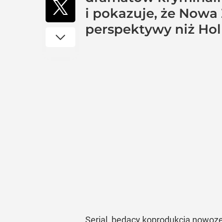
i pokazuje, że Nowa 
perspektywy niż Ho
Serial, będący koprodukcją nowoze