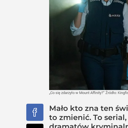
„Co się zdarzyło w Mount Affinity?”
Źródło:
Kingfi
Mało kto zna ten św
to zmienić. To seria
dramatów kryminalny