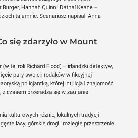
r Burger, Hannah Quinn i Dathaí Keane –
zkich tajemnic. Scenariusz napisali Anna
Co się zdarzyło w Mount
w tej roli Richard Flood) – irlandzki detektyw,
nięcie pary swoich rodaków w fikcyjnej
ryską policjantką, której intuicja i znajomość
a, z czasem przeradza się w zaufanie
nia kulturowych różnic, lokalnych tradycji
gęste lasy, górskie drogi i rozległe przestrzenie