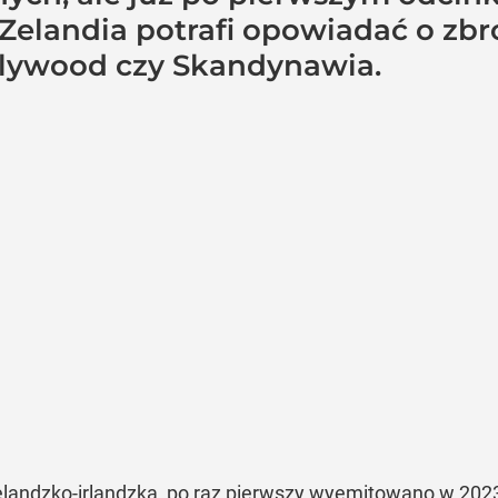
Zelandia potrafi opowiadać o zbro
llywood czy Skandynawia.
landzko-irlandzką, po raz pierwszy wyemitowano w 2023