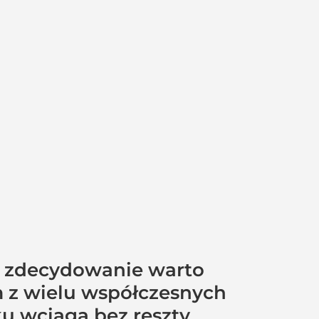
 a zdecydowanie warto
ym z wielu współczesnych
u wciąga bez reszty