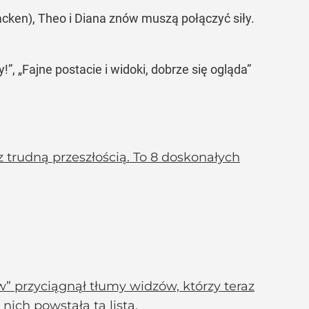
acken), Theo i Diana znów muszą połączyć siły.
”, „Fajne postacie i widoki, dobrze się ogląda”
 trudną przeszłością. To 8 doskonałych
w” przyciągnął tłumy widzów, którzy teraz
nich powstała ta lista.