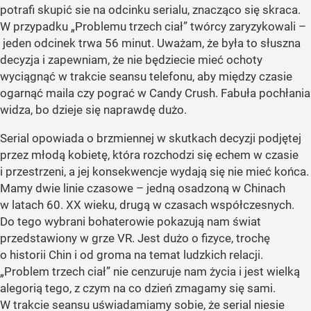
potrafi skupić sie na odcinku serialu, znacząco się skraca.
W przypadku „Problemu trzech ciał” twórcy zaryzykowali –
jeden odcinek trwa 56 minut. Uważam, że była to słuszna
decyzja i zapewniam, że nie będziecie mieć ochoty
wyciągnąć w trakcie seansu telefonu, aby między czasie
ogarnąć maila czy pograć w Candy Crush. Fabuła pochłania
widza, bo dzieje się naprawdę dużo.
Serial opowiada o brzmiennej w skutkach decyzji podjętej
przez młodą kobietę, która rozchodzi się echem w czasie
i przestrzeni, a jej konsekwencje wydają się nie mieć końca.
Mamy dwie linie czasowe – jedną osadzoną w Chinach
w latach 60. XX wieku, drugą w czasach współczesnych.
Do tego wybrani bohaterowie pokazują nam świat
przedstawiony w grze VR. Jest dużo o fizyce, trochę
o historii Chin i od groma na temat ludzkich relacji.
„Problem trzech ciał” nie cenzuruje nam życia i jest wielką
alegorią tego, z czym na co dzień zmagamy się sami.
W trakcie seansu uświadamiamy sobie, że serial niesie