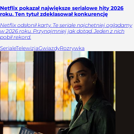
Netflix pokazał największe serialowe hity 2026
roku. Ten tytuł zdeklasował konkurencję
Netflix odsłonił karty. Te seriale najchętniej oglądamy
w 2026 roku. Przynajmniej jak dotąd. Jeden z nich
pobił rekord.
Seriale
Telewizja
Gwiazdy
Rozrywka