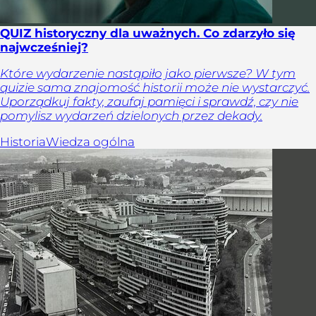
QUIZ historyczny dla uważnych. Co zdarzyło się
najwcześniej?
Które wydarzenie nastąpiło jako pierwsze? W tym
quizie sama znajomość historii może nie wystarczyć.
Uporządkuj fakty, zaufaj pamięci i sprawdź, czy nie
pomylisz wydarzeń dzielonych przez dekady.
Historia
Wiedza ogólna