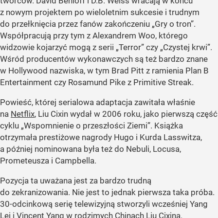
twórców. David Benioff i D.B. Weiss wracają w końcu
z nowym projektem po wieloletnim sukcesie i trudnym
do przełknięcia przez fanów zakończeniu „Gry o tron”.
Współpracują przy tym z Alexandrem Woo, którego
widzowie kojarzyć mogą z serii „Terror” czy „Czystej krwi”.
Wśród producentów wykonawczych są też bardzo znane
w Hollywood nazwiska, w tym Brad Pitt z ramienia Plan B
Entertainment czy Rosamund Pike z Primitive Streak.
Powieść, której serialowa adaptacja zawitała właśnie
na
Netflix
, Liu Cixin wydał w 2006 roku, jako pierwszą część
cyklu „Wspomnienie o przeszłości Ziemi”. Książka
otrzymała prestiżowe nagrody Hugo i Kurda Lasswitza,
a później nominowana była też do Nebuli, Locusa,
Prometeusza i Campbella.
Pozycja ta uważana jest za bardzo trudną
do zekranizowania. Nie jest to jednak pierwsza taka próba.
30-odcinkową serię telewizyjną stworzyli wcześniej Yang
Lei i Vincent Yang w rodzimych Chinach Liu Cixina.