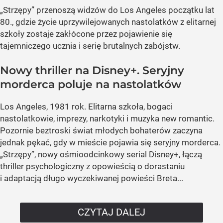
„Strzępy” przenoszą widzów do Los Angeles początku lat
80., gdzie życie uprzywilejowanych nastolatków z elitarnej
szkoły zostaje zakłócone przez pojawienie się
tajemniczego ucznia i serię brutalnych zabójstw.
Nowy thriller na Disney+. Seryjny
morderca poluje na nastolatków
Los Angeles, 1981 rok. Elitarna szkoła, bogaci
nastolatkowie, imprezy, narkotyki i muzyka new romantic.
Pozornie beztroski świat młodych bohaterów zaczyna
jednak pękać, gdy w mieście pojawia się seryjny morderca.
„Strzępy”, nowy ośmioodcinkowy serial Disney+, łączą
thriller psychologiczny z opowieścią o dorastaniu
i adaptacją długo wyczekiwanej powieści Breta...
CZYTAJ DALEJ