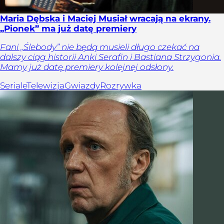
Maria Dębska i Maciej Musiał wracają na ekrany.
„Pionek” ma już datę premiery
Fani „Ślebody” nie będą musieli długo czekać na
dalszy ciąg historii Anki Serafin i Bastiana Strzygonia.
Mamy już datę premiery kolejnej odsłony.
Seriale
Telewizja
Gwiazdy
Rozrywka