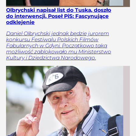
Olbrychski napisał list do Tuska, doszło
do interwencji. Poseł PiS: Fascynujące
odklejenie
Daniel Olbrychski jednak będzie jurorem
konkursu Festiwalu Polskich Filmów
Fabularnych w Gdyni. Początkowo taką
możliwość zablokowało mu Ministerstwo
Kultury i Dziedzictwa Narodowego.