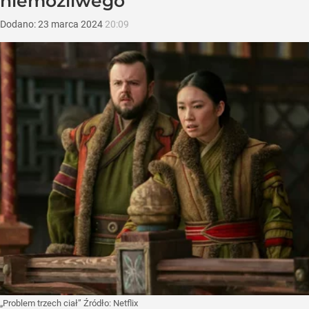
niemożliwego
Dodano:
23
marca
2024
20:09
„Problem trzech ciał”
Źródło:
Netflix