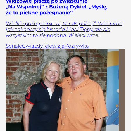
Widzowie płaczą po zwiastunie
„Na Wspólnej” z Bożeną Dykiel. „Myślę,
że to piękne pożegnanie”
Wielkie pożegnanie w „Na Wspólnej”. Wiadomo,
jak zakończy się historia Marii Zięby, ale nie
wszystkim to się podoba. W sieci wrze.
Seriale
Gwiazdy
Telewizja
Rozrywka