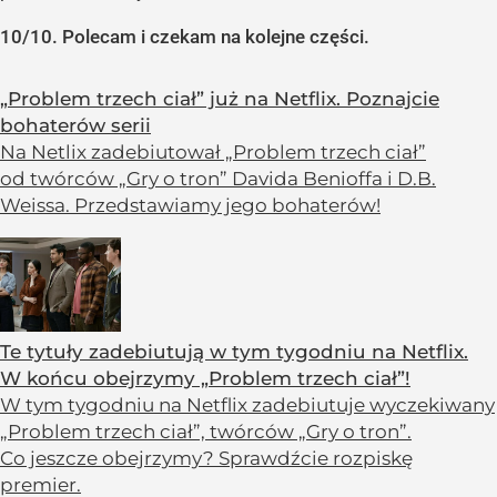
10/10. Polecam i czekam na kolejne części.
„Problem trzech ciał” już na Netflix. Poznajcie
bohaterów serii
Na Netlix zadebiutował „Problem trzech ciał”
od twórców „Gry o tron” Davida Benioffa i D.B.
Weissa. Przedstawiamy jego bohaterów!
Te tytuły zadebiutują w tym tygodniu na Netflix.
W końcu obejrzymy „Problem trzech ciał”!
W tym tygodniu na Netflix zadebiutuje wyczekiwany
„Problem trzech ciał”, twórców „Gry o tron”.
Co jeszcze obejrzymy? Sprawdźcie rozpiskę
premier.