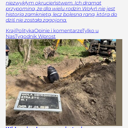
niezwykłym okrucieństwem. Ich dramat
przypomina, że dla wielu rodzin Wołyń nie jest
historią zamkniętą, lecz bolesną raną, która do
dziś nie została zagojona.
Kraj
Polityka
Opinie i komentarze
Tylko u
Nas
Tygodnik Wprost