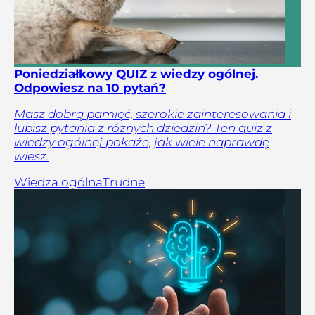
Poniedziałkowy QUIZ z wiedzy ogólnej.
Odpowiesz na 10 pytań?
Masz dobrą pamięć, szerokie zainteresowania i
lubisz pytania z różnych dziedzin? Ten quiz z
wiedzy ogólnej pokaże, jak wiele naprawdę
wiesz.
Wiedza ogólna
Trudne