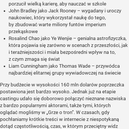
porzucił wielką karierę, aby nauczać w szkole
John Bradley jako Jack Rooney – wygadany i uroczy
naukowiec, który wykorzystał naukę do tego,
by zbudować warte miliony funtów imperium
przekąskowe
Rosalind Chao jako Ye Wenjie – genialna astrofizyczka,
która pojawia się zarówno w scenach z przeszłości, jak
i teraźniejszości i miała bezpośredni wpływ na to,
z czym zmaga się świat
Liam Cunningham jako Thomas Wade – przywódca
najbardziej elitarnej grupy wywiadowczej na świecie
Przy budżecie w wysokości 160 mln dolarów poprzeczka
postawiona jest bardzo wysoko. Jednak już na etapie
castingu udało się doborowo połączyć nieznane nazwiska
z bardzo popularnymi aktorami, także tymi, których
oglądać mogliśmy w „Grze o tron”. W czasach, gdy
pochłaniamy krótkie treści w internecie z niespotykaną
dotąd częstotliwością, czas, w którym przeciętny widz