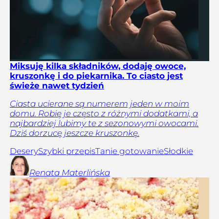
Miksuję kilka składników, dodaję owoce,
kruszonkę i do piekarnika. To ciasto jest
świeże nawet tydzień
Ciasta ucierane są numerem jeden w moim
domu. Robię je często z różnymi dodatkami, a
najbardziej lubimy te z sezonowymi owocami.
Dziś dorzucę jeszcze kruszonkę.
Desery
Szybki przepis
Tanie gotowanie
Słodkie
Renata
Materlińska