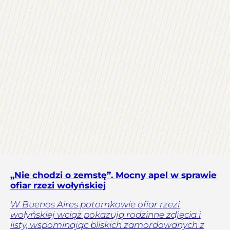
„Nie chodzi o zemstę”. Mocny apel w sprawie
ofiar rzezi wołyńskiej
W Buenos Aires potomkowie ofiar rzezi
wołyńskiej wciąż pokazują rodzinne zdjęcia i
listy, wspominając bliskich zamordowanych z