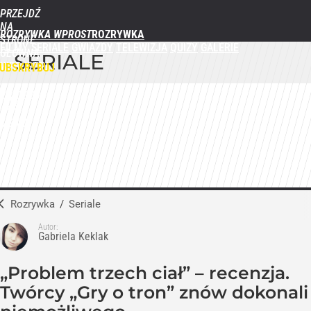
PRZEJDŹ
NA
ROZRYWKA WPROST
STRONĘ
FILMY
SERIALE
GWIAZDY
TELEWIZJA
QUIZY
GALERIE
GŁÓWNĄ
SERIALE
WPROST.PL
UBSKRYBUJ
ZALOGUJ
MENU
Rozrywka
/
Seriale
Autor:
Gabriela Keklak
„Problem trzech ciał” – recenzja.
Twórcy „Gry o tron” znów dokonali