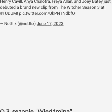
Henry Cavill, Anya Chalotra, Freya Allan, and Joey Batey just
debuted a brand new clip from The Witcher Season 3 at
#TUDUM
!
pic.twitter.com/UkPNTNdbfO
— Netflix (@netflix)
June 17, 2023
O 3. sezonie „Wiedźmina”