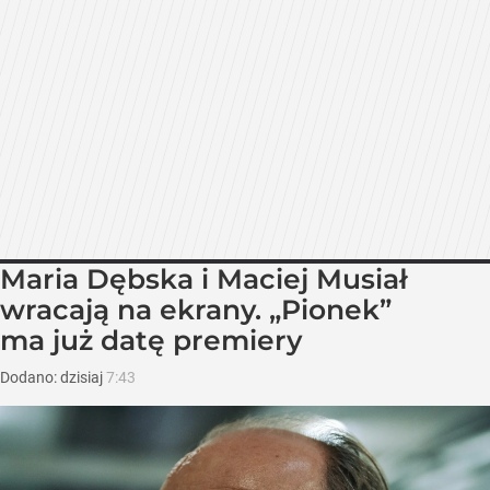
Maria Dębska i Maciej Musiał
wracają na ekrany. „Pionek”
ma już datę premiery
Dodano:
dzisiaj
7:43