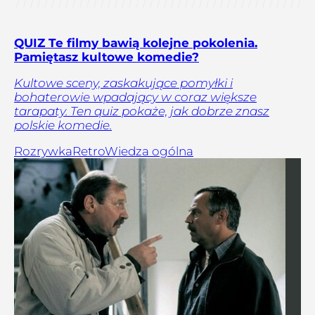
QUIZ Te filmy bawią kolejne pokolenia.
Pamiętasz kultowe komedie?
Kultowe sceny, zaskakujące pomyłki i
bohaterowie wpadający w coraz większe
tarapaty. Ten quiz pokaże, jak dobrze znasz
polskie komedie.
Rozrywka
Retro
Wiedza ogólna