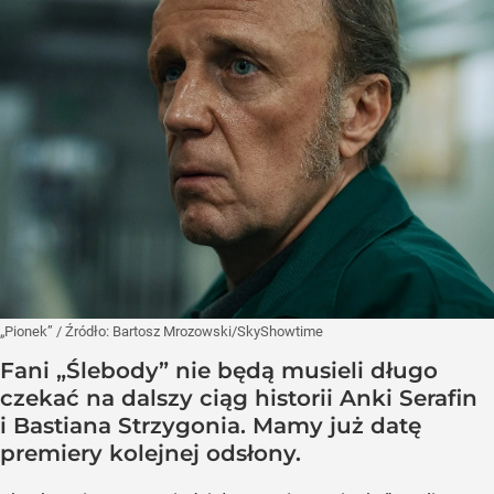
„Pionek”
/ Źródło:
Bartosz Mrozowski/SkyShowtime
Fani „Ślebody” nie będą musieli długo
czekać na dalszy ciąg historii Anki Serafin
i Bastiana Strzygonia. Mamy już datę
premiery kolejnej odsłony.