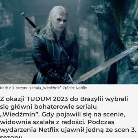
Kadr z 3. sezonu serialu „Wiedźmin”
Źródło:
Netflix
Z okazji TUDUM 2023 do Brazylii wybrali
się główni bohaterowie serialu
„Wiedźmin”. Gdy pojawili się na scenie,
widownia szalała z radości. Podczas
wydarzenia Netflix ujawnił jedną ze scen 3.
sezonu.