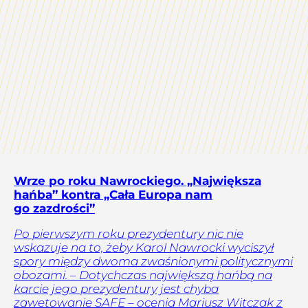
Wrze po roku Nawrockiego. „Największa
hańba” kontra „Cała Europa nam
go zazdrości”
Po pierwszym roku prezydentury nic nie
wskazuje na to, żeby Karol Nawrocki wyciszył
spory między dwoma zwaśnionymi politycznymi
obozami. – Dotychczas największą hańbą na
karcie jego prezydentury jest chyba
zawetowanie SAFE – ocenia Mariusz Witczak z