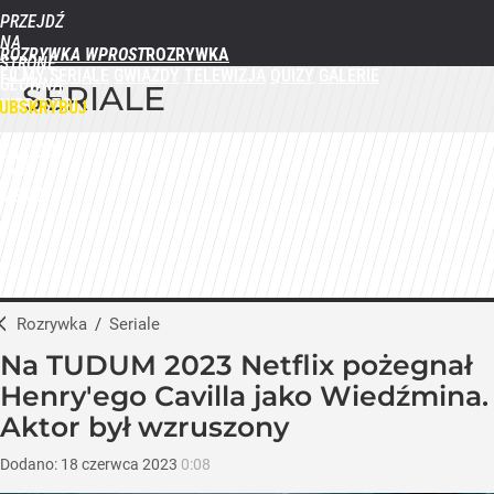
PRZEJDŹ
NA
ROZRYWKA WPROST
STRONĘ
FILMY
SERIALE
GWIAZDY
TELEWIZJA
QUIZY
GALERIE
GŁÓWNĄ
SERIALE
WPROST.PL
UBSKRYBUJ
ZALOGUJ
MENU
Rozrywka
/
Seriale
Na TUDUM 2023 Netflix pożegnał
Henry'ego Cavilla jako Wiedźmina.
Aktor był wzruszony
Dodano:
18
czerwca
2023
0:08