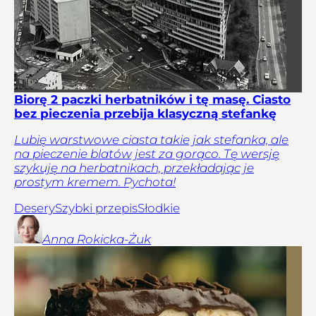
Biorę 2 paczki herbatników i tę masę. Ciasto
bez pieczenia przebija klasyczną stefankę
Lubię warstwowe ciasta takie jak stefanka, ale
na pieczenie blatów jest za gorąco. Tę wersję
szykuję na herbatnikach, przekładając je
prostym kremem. Pychota!
Desery
Szybki przepis
Słodkie
Anna
Rokicka-Żuk