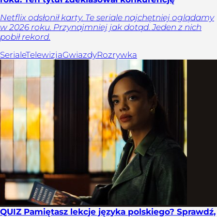
Netflix odsłonił karty. Te seriale najchętniej oglądamy
w 2026 roku. Przynajmniej jak dotąd. Jeden z nich
pobił rekord.
Seriale
Telewizja
Gwiazdy
Rozrywka
QUIZ Pamiętasz lekcje języka polskiego? Sprawdź,