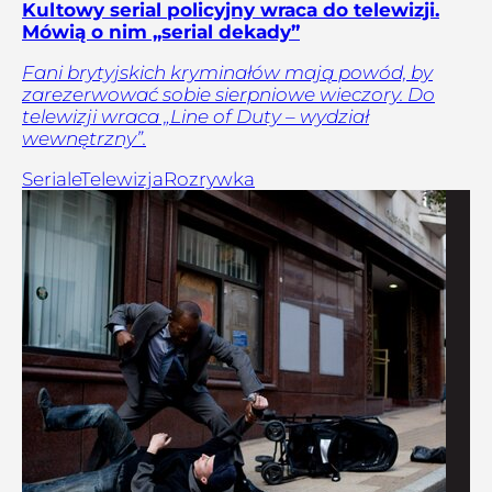
Kultowy serial policyjny wraca do telewizji.
Mówią o nim „serial dekady”
Fani brytyjskich kryminałów mają powód, by
zarezerwować sobie sierpniowe wieczory. Do
telewizji wraca „Line of Duty – wydział
wewnętrzny”.
Seriale
Telewizja
Rozrywka