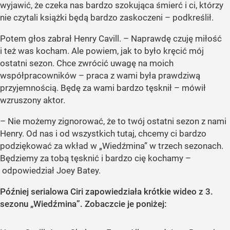
wyjawić, że czeka nas bardzo szokująca śmierć i ci, którzy
nie czytali książki będą bardzo zaskoczeni – podkreślił.
Potem głos zabrał Henry Cavill. – Naprawdę czuję miłość
i też was kocham. Ale powiem, jak to było kręcić mój
ostatni sezon. Chce zwrócić uwagę na moich
współpracowników – praca z wami była prawdziwą
przyjemnością. Będę za wami bardzo tęsknił – mówił
wzruszony aktor.
– Nie możemy zignorować, że to twój ostatni sezon z nami
Henry. Od nas i od wszystkich tutaj, chcemy ci bardzo
podziękować za wkład w „Wiedźmina” w trzech sezonach.
Będziemy za tobą tęsknić i bardzo cię kochamy –
odpowiedział Joey Batey.
Później serialowa Ciri zapowiedziała krótkie wideo z 3.
sezonu „Wiedźmina”. Zobaczcie je poniżej: