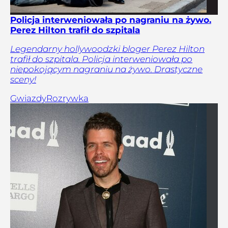
Policja interweniowała po nagraniu na żywo.
Perez Hilton trafił do szpitala
Legendarny hollywoodzki bloger Perez Hilton
trafił do szpitala. Policja interweniowała po
niepokojącym nagraniu na żywo. Drastyczne
sceny!
Gwiazdy
Rozrywka