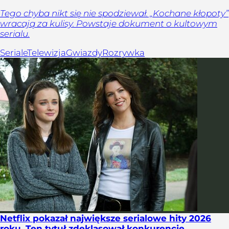
Tego chyba nikt się nie spodziewał. „Kochane kłopoty”
wracają za kulisy. Powstaje dokument o kultowym
serialu.
Seriale
Telewizja
Gwiazdy
Rozrywka
Netflix pokazał największe serialowe hity 2026
roku. Ten tytuł zdeklasował konkurencję