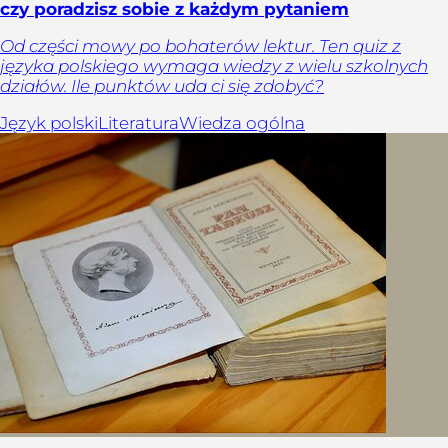
czy poradzisz sobie z każdym pytaniem
Od części mowy po bohaterów lektur. Ten quiz z
języka polskiego wymaga wiedzy z wielu szkolnych
działów. Ile punktów uda ci się zdobyć?
Język polski
Literatura
Wiedza ogólna