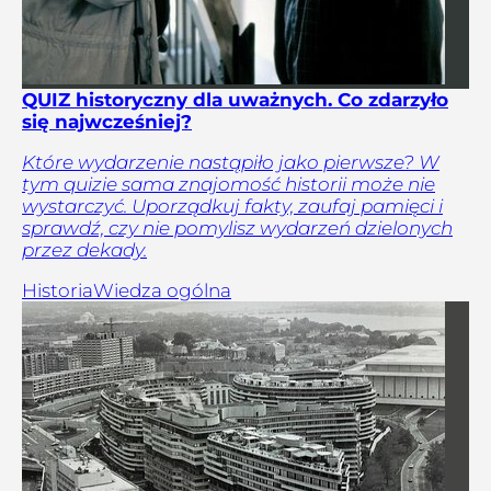
QUIZ historyczny dla uważnych. Co zdarzyło
się najwcześniej?
Które wydarzenie nastąpiło jako pierwsze? W
tym quizie sama znajomość historii może nie
wystarczyć. Uporządkuj fakty, zaufaj pamięci i
sprawdź, czy nie pomylisz wydarzeń dzielonych
przez dekady.
Historia
Wiedza ogólna