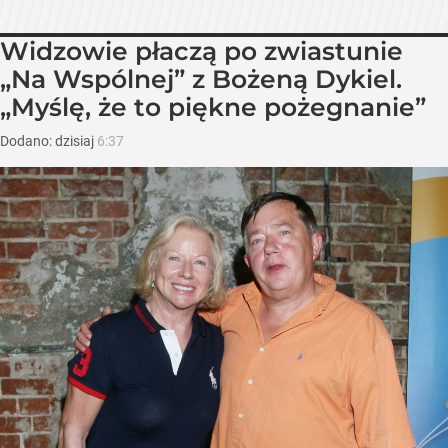
Widzowie płaczą po zwiastunie
„Na Wspólnej” z Bożeną Dykiel.
„Myślę, że to piękne pożegnanie”
Dodano:
dzisiaj
6:37