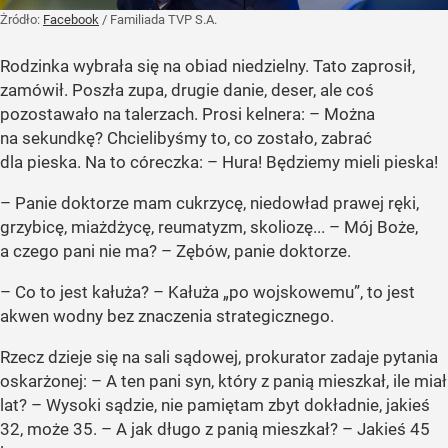
Żródło:
Facebook
/
Familiada TVP S.A.
Rodzinka wybrała się na obiad niedzielny. Tato zaprosił,
zamówił. Poszła zupa, drugie danie, deser, ale coś
pozostawało na talerzach. Prosi kelnera: – Można
na sekundkę? Chcielibyśmy to, co zostało, zabrać
dla pieska. Na to córeczka: – Hura! Będziemy mieli pieska!
– Panie doktorze mam cukrzycę, niedowład prawej ręki,
grzybicę, miażdżycę, reumatyzm, skoliozę... – Mój Boże,
a czego pani nie ma? – Zębów, panie doktorze.
– Co to jest kałuża? – Kałuża „po wojskowemu”, to jest
akwen wodny bez znaczenia strategicznego.
Rzecz dzieje się na sali sądowej, prokurator zadaje pytania
oskarżonej: – A ten pani syn, który z panią mieszkał, ile miał
lat? – Wysoki sądzie, nie pamiętam zbyt dokładnie, jakieś
32, może 35. – A jak długo z panią mieszkał? – Jakieś 45