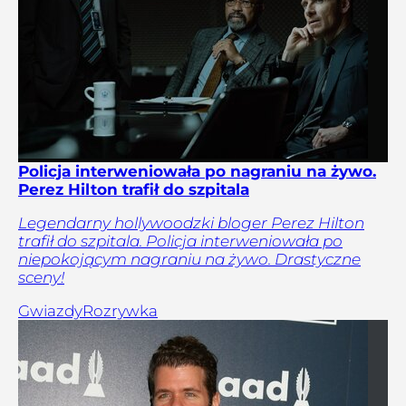
Policja interweniowała po nagraniu na żywo.
Perez Hilton trafił do szpitala
Legendarny hollywoodzki bloger Perez Hilton
trafił do szpitala. Policja interweniowała po
niepokojącym nagraniu na żywo. Drastyczne
sceny!
Gwiazdy
Rozrywka