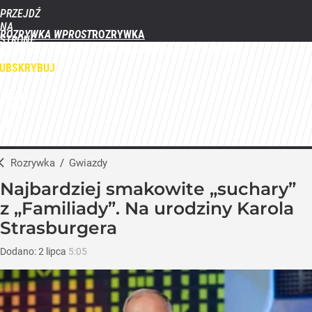
PRZEJDŹ
NA
ROZRYWKA WPROST
STRONĘ
FILMY
SERIALE
GWIAZDY
TELEWIZJA
QUIZY
GALERIE
GŁÓWNĄ
WPROST.PL
UBSKRYBUJ
ZALOGUJ
MENU
Rozrywka
/
Gwiazdy
Najbardziej smakowite „suchary”
z „Familiady”. Na urodziny Karola
Strasburgera
Dodano:
2
lipca
5:05