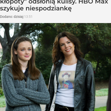
kłopoty” odsłonią kulisy. HBO Max
szykuje niespodziankę
Dodano:
dzisiaj
13:51