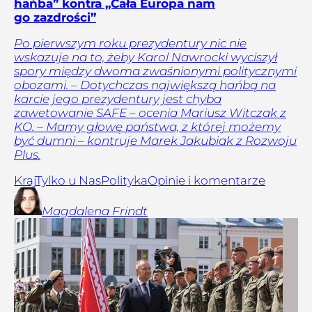
hańba” kontra „Cała Europa nam
go zazdrości”
Po pierwszym roku prezydentury nic nie
wskazuje na to, żeby Karol Nawrocki wyciszył
spory między dwoma zwaśnionymi politycznymi
obozami. – Dotychczas największą hańbą na
karcie jego prezydentury jest chyba
zawetowanie SAFE – ocenia Mariusz Witczak z
KO. – Mamy głowę państwa, z której możemy
być dumni – kontruje Marek Jakubiak z Rozwoju
Plus.
Kraj
Tylko u Nas
Polityka
Opinie i komentarze
Magdalena
Frindt