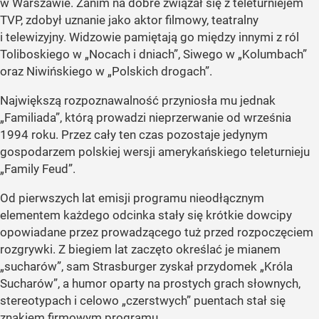
w Warszawie. Zanim na dobre związał się z teleturniejem
TVP, zdobył uznanie jako aktor filmowy, teatralny
i telewizyjny. Widzowie pamiętają go między innymi z ról
Toliboskiego w „Nocach i dniach”, Siwego w „Kolumbach”
oraz Niwińskiego w „Polskich drogach”.
Największą rozpoznawalność przyniosła mu jednak
„Familiada”, którą prowadzi nieprzerwanie od września
1994 roku. Przez cały ten czas pozostaje jedynym
gospodarzem polskiej wersji amerykańskiego teleturnieju
„Family Feud”.
Od pierwszych lat emisji programu nieodłącznym
elementem każdego odcinka stały się krótkie dowcipy
opowiadane przez prowadzącego tuż przed rozpoczęciem
rozgrywki. Z biegiem lat zaczęto określać je mianem
„sucharów”, sam Strasburger zyskał przydomek „Króla
Sucharów”, a humor oparty na prostych grach słownych,
stereotypach i celowo „czerstwych” puentach stał się
znakiem firmowym programu.