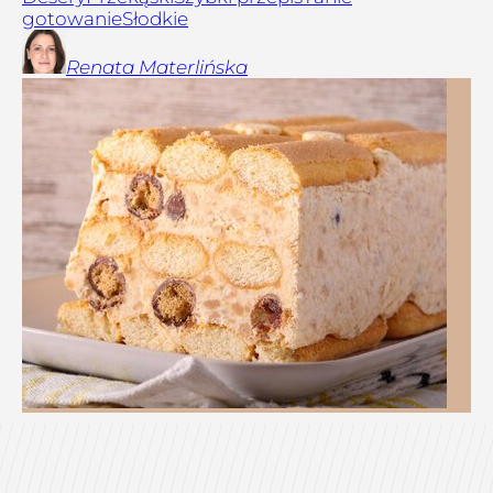
gotowanie
Słodkie
Renata
Materlińska