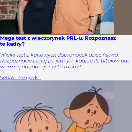
Mega test z wieczorynek PRL-u. Rozpoznasz
te kadry?
Wielki test z kultowych dobranocek dzieciństwa.
Rozpoznacie bajkę po jednym kadrze Ile tytułów uda
wam się odgadnąć? 12 to mistrz!
Seriale
Rozrywka