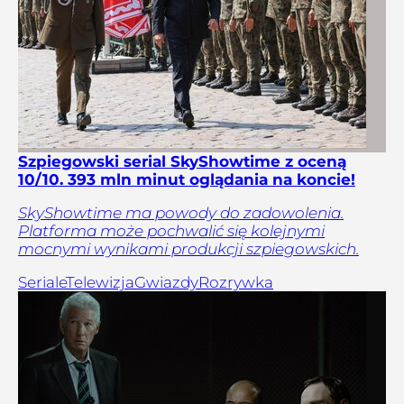
Szpiegowski serial SkyShowtime z oceną
10/10. 393 mln minut oglądania na koncie!
SkyShowtime ma powody do zadowolenia.
Platforma może pochwalić się kolejnymi
mocnymi wynikami produkcji szpiegowskich.
Seriale
Telewizja
Gwiazdy
Rozrywka