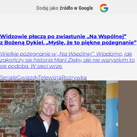
Dodaj jako
źródło w Google
Widzowie płaczą po zwiastunie „Na Wspólnej”
z Bożeną Dykiel. „Myślę, że to piękne pożegnanie”
Wielkie pożegnanie w „Na Wspólnej”. Wiadomo, jak
zakończy się historia Marii Zięby, ale nie wszystkim to
się podoba. W sieci wrze.
Seriale
Gwiazdy
Telewizja
Rozrywka