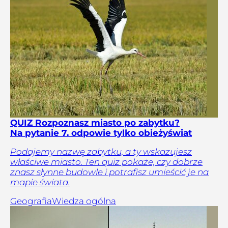
QUIZ Rozpoznasz miasto po zabytku?
Na pytanie 7. odpowie tylko obieżyświat
Podajemy nazwę zabytku, a ty wskazujesz
właściwe miasto. Ten quiz pokaże, czy dobrze
znasz słynne budowle i potrafisz umieścić je na
mapie świata.
Geografia
Wiedza ogólna