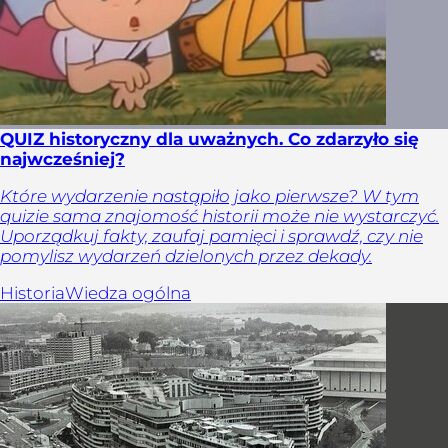
QUIZ historyczny dla uważnych. Co zdarzyło się
najwcześniej?
Które wydarzenie nastąpiło jako pierwsze? W tym
quizie sama znajomość historii może nie wystarczyć.
Uporządkuj fakty, zaufaj pamięci i sprawdź, czy nie
pomylisz wydarzeń dzielonych przez dekady.
Historia
Wiedza ogólna