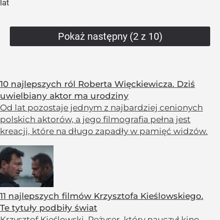
lat
Pokaż następny (2 z 10)
10 najlepszych ról Roberta Więckiewicza. Dziś
uwielbiany aktor ma urodziny
Od lat pozostaje jednym z najbardziej cenionych
polskich aktorów, a jego filmografia pełna jest
kreacji, które na długo zapadły w pamięć widzów.
11 najlepszych filmów Krzysztofa Kieślowskiego.
Te tytuły podbiły świat
Krzysztof Kieślowski. Reżyser, który nauczył kino