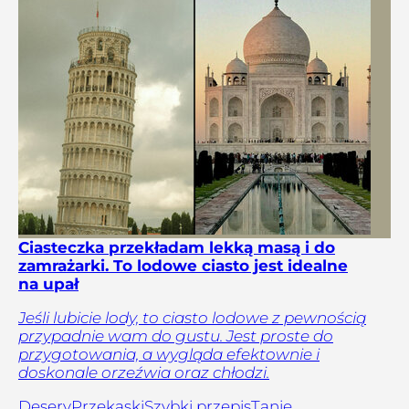
Ciasteczka przekładam lekką masą i do
zamrażarki. To lodowe ciasto jest idealne
na upał
Jeśli lubicie lody, to ciasto lodowe z pewnością
przypadnie wam do gustu. Jest proste do
przygotowania, a wygląda efektownie i
doskonale orzeźwia oraz chłodzi.
Desery
Przekąski
Szybki przepis
Tanie