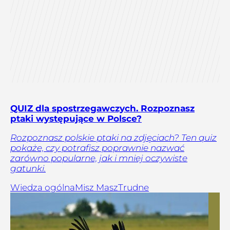
QUIZ dla spostrzegawczych. Rozpoznasz
ptaki występujące w Polsce?
Rozpoznasz polskie ptaki na zdjęciach? Ten quiz
pokaże, czy potrafisz poprawnie nazwać
zarówno popularne, jak i mniej oczywiste
gatunki.
Wiedza ogólna
Misz Masz
Trudne