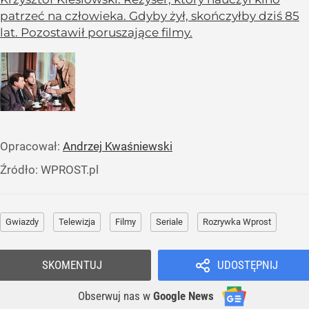
patrzeć na człowieka. Gdyby żył, skończyłby dziś 85
lat. Pozostawił poruszające filmy.
Opracował:
Andrzej Kwaśniewski
Źródło:
WPROST.pl
Gwiazdy
Telewizja
Filmy
Seriale
Rozrywka Wprost
SKOMENTUJ
UDOSTĘPNIJ
Obserwuj nas
w
Google News