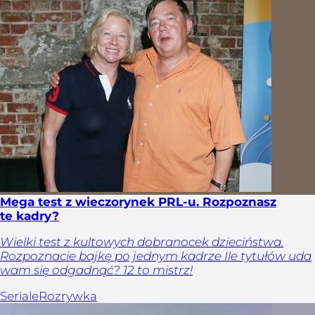
Mega test z wieczorynek PRL-u. Rozpoznasz
te kadry?
Wielki test z kultowych dobranocek dzieciństwa.
Rozpoznacie bajkę po jednym kadrze Ile tytułów uda
wam się odgadnąć? 12 to mistrz!
Seriale
Rozrywka