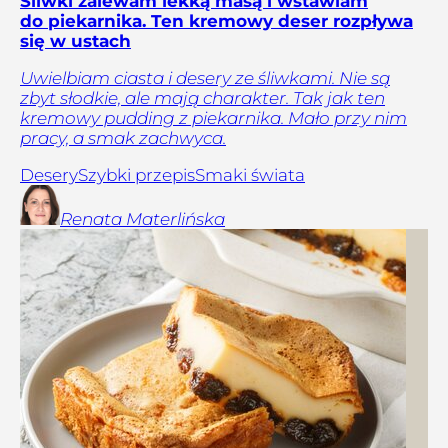
Śliwki zalewam lekką masą i wstawiam
do piekarnika. Ten kremowy deser rozpływa
się w ustach
Uwielbiam ciasta i desery ze śliwkami. Nie są
zbyt słodkie, ale mają charakter. Tak jak ten
kremowy pudding z piekarnika. Mało przy nim
pracy, a smak zachwyca.
Desery
Szybki przepis
Smaki świata
Renata
Materlińska