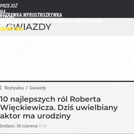
PRZEJDŹ
NA
ROZRYWKA WPROST
STRONĘ
FILMY
SERIALE
GWIAZDY
TELEWIZJA
QUIZY
GALERIE
GŁÓWNĄ
GWIAZDY
WPROST.PL
UBSKRYBUJ
ZALOGUJ
MENU
Rozrywka
/
Gwiazdy
10 najlepszych ról Roberta
Więckiewicza. Dziś uwielbiany
aktor ma urodziny
Dodano:
30
czerwca
5:10