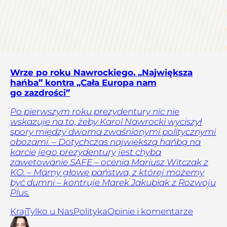
Wrze po roku Nawrockiego. „Największa
hańba” kontra „Cała Europa nam
go zazdrości”
Po pierwszym roku prezydentury nic nie
wskazuje na to, żeby Karol Nawrocki wyciszył
spory między dwoma zwaśnionymi politycznymi
obozami. – Dotychczas największą hańbą na
karcie jego prezydentury jest chyba
zawetowanie SAFE – ocenia Mariusz Witczak z
KO. – Mamy głowę państwa, z której możemy
być dumni – kontruje Marek Jakubiak z Rozwoju
Plus.
Kraj
Tylko u Nas
Polityka
Opinie i komentarze