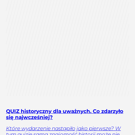
QUIZ historyczny dla uważnych. Co zdarzyło
się najwcześniej?
Które wydarzenie nastąpiło jako pierwsze? W
tym quizie sama znajomość historii może nie