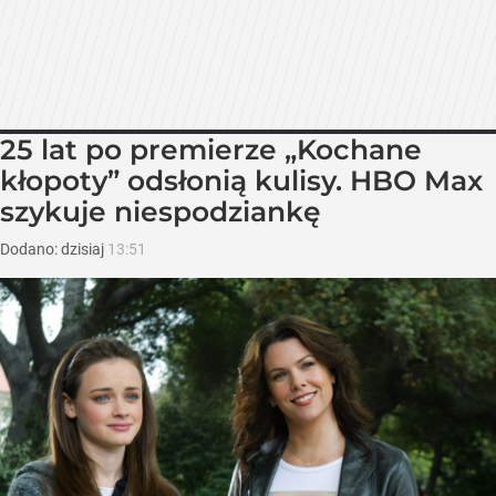
25 lat po premierze „Kochane
kłopoty” odsłonią kulisy. HBO Max
szykuje niespodziankę
Dodano:
dzisiaj
13:51