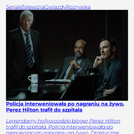
Seriale
Telewizja
Gwiazdy
Rozrywka
Policja interweniowała po nagraniu na żywo.
Perez Hilton trafił do szpitala
Legendarny hollywoodzki bloger Perez Hilton
trafił do szpitala. Policja interweniowała po
niepokojącym nagraniu na żywo. Drastyczne