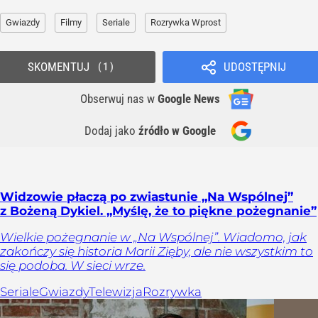
Gwiazdy
Filmy
Seriale
Rozrywka Wprost
SKOMENTUJ
UDOSTĘPNIJ
1
Obserwuj nas
w
Google News
Dodaj jako
źródło w Google
Widzowie płaczą po zwiastunie „Na Wspólnej”
z Bożeną Dykiel. „Myślę, że to piękne pożegnanie”
Wielkie pożegnanie w „Na Wspólnej”. Wiadomo, jak
zakończy się historia Marii Zięby, ale nie wszystkim to
się podoba. W sieci wrze.
Seriale
Gwiazdy
Telewizja
Rozrywka