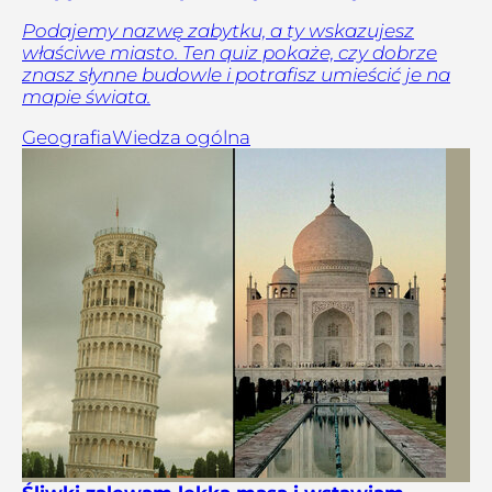
Podajemy nazwę zabytku, a ty wskazujesz
właściwe miasto. Ten quiz pokaże, czy dobrze
znasz słynne budowle i potrafisz umieścić je na
mapie świata.
Geografia
Wiedza ogólna