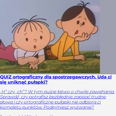
QUIZ ortograficzny dla spostrzegawczych. Uda ci
się uniknąć pułapki?
„H” czy „ch”? W tym quizie łatwo o chwilę zawahania.
Sprawdź, czy potrafisz bezbłędnie zapisać trudne
słowa i czy ortograficzne pułapki nie odbiorą ci
kompletu punktów. Podejmiesz wyzwanie?