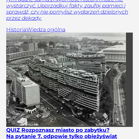
wystarczyć. Uporządkuj fakty, zaufaj pamięci i
sprawdź, czy nie pomylisz wydarzeń dzielonych
przez dekady.
Historia
Wiedza ogólna
QUIZ Rozpoznasz miasto po zabytku?
Na pytanie 7. odpowie tylko obieżyświat