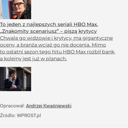
To jeden z najlepszych seriali HBO Max.
„Znakomity scenariusz” – piszą krytycy
Chwalą go widzowie i krytycy, ma gigantyczne
oceny, a branża wciąż go nie docenia. Mimo
to ostatni sezon tego hitu HBO Max rozbił bank,
a kolejny jest już w planach.
Opracował:
Andrzej Kwaśniewski
Źródło:
WPROST.pl