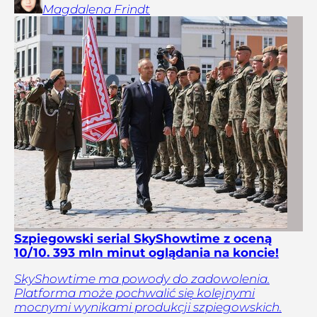
Magdalena
Frindt
Szpiegowski serial SkyShowtime z oceną
10/10. 393 mln minut oglądania na koncie!
SkyShowtime ma powody do zadowolenia.
Platforma może pochwalić się kolejnymi
mocnymi wynikami produkcji szpiegowskich.