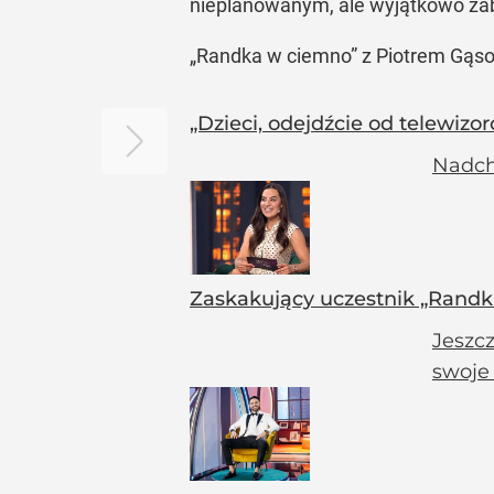
nieplanowanym, ale wyjątkowo zab
„Randka w ciemno” z Piotrem Gąso
„Dzieci, odejdźcie od telewiz
Nadch
Zaskakujący uczestnik „Randk
Jeszc
swoje