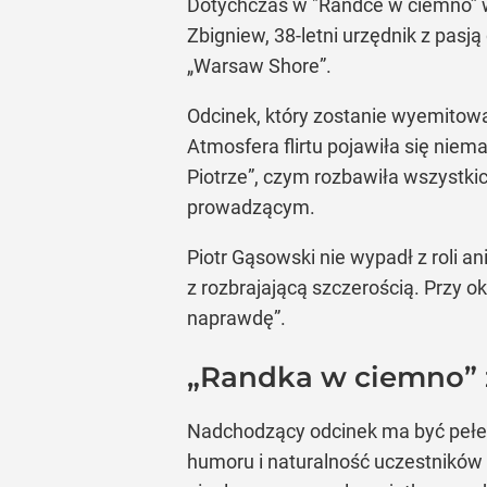
Dotychczas w "Randce w ciemno” wys
Zbigniew, 38-letni urzędnik z pas
„Warsaw Shore”.
Odcinek, który zostanie wyemitowa
Atmosfera flirtu pojawiła się nie
Piotrze”, czym rozbawiła wszystki
prowadzącym.
Piotr Gąsowski nie wypadł z roli a
z rozbrajającą szczerością. Przy o
naprawdę”.
„Randka w ciemno” 
Nadchodzący odcinek ma być pełen 
humoru i naturalność uczestników 