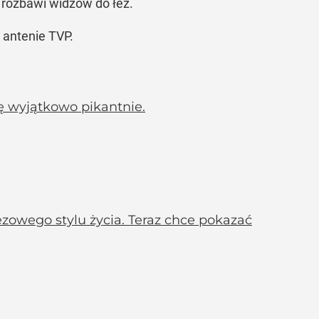
rozbawi widzów do łez.
 antenie TVP.
 wyjątkowo pikantnie.
zowego stylu życia. Teraz chce pokazać