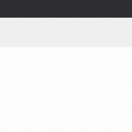
odsłonią kulisy. HBO Max szykuje niespodziankę
branżę do 2030 roku?
ty 2026 roku. Ten tytuł zdeklasował konkurencję