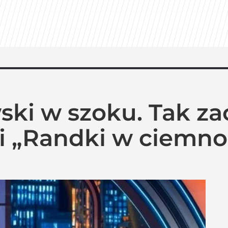
 ekrany. „Pionek” ma już datę premiery
Tak ocenili go Polacy. Sondaż dla „Wprost”
ski w szoku. Tak za
miera wspólnej kolekcji kapsułowej
i „Randki w ciemno