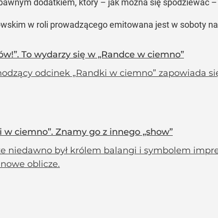
awnym dodatkiem, który – jak można się spodziewać – 
wskim w roli prowadzącego emitowana jest w soboty na
orów!”. To wydarzy się w „Randce w ciemno”
odzący odcinek „Randki w ciemno” zapowiada się
i w ciemno”. Znamy go z innego „show”
ze niedawno był królem balangi i symbolem impre
 nowe oblicze.