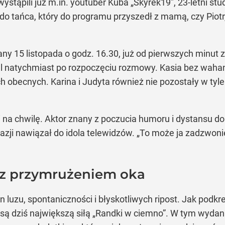
tąpili już m.in. youtuber Kuba „Skyrek19”, 23-letni stude
ją do tańca, który do programu przyszedł z mamą, czy Pi
ny 15 listopada o godz. 16.30, już od pierwszych minut 
mal natychmiast po rozpoczęciu rozmowy. Kasia bez waha
ch obecnych. Karina i Judyta również nie pozostały w tyl
ni na chwilę. Aktor znany z poczucia humoru i dystansu 
kazji nawiązał do idola telewidzów. „To może ja zadzwoni
z przymrużeniem oka
luzu, spontaniczności i błyskotliwych ripost. Jak podkr
są dziś największą siłą „Randki w ciemno”. W tym wydani