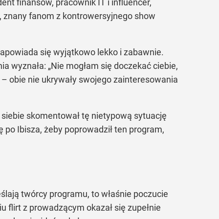
nt finansów, pracownik IT i influencer,
otr, znany fanom z kontrowersyjnego show
zapowiada się wyjątkowo lekko i zabawnie.
nia wyznała: „Nie mogłam się doczekać ciebie,
e – obie nie ukrywały swojego zainteresowania
do siebie skomentował tę nietypową sytuację
ę po Ibisza, żeby poprowadził ten program,
eślają twórcy programu, to właśnie poczucie
u flirt z prowadzącym okazał się zupełnie