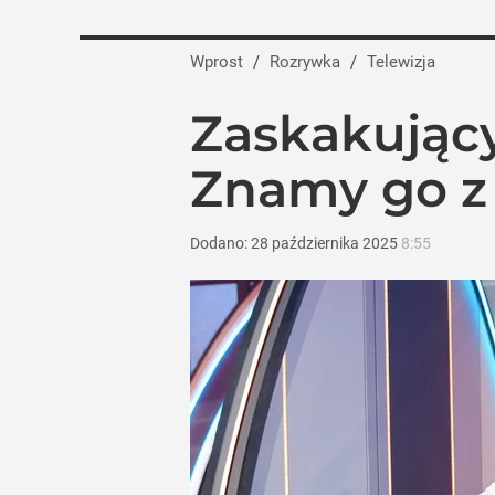
Wprost
/
Rozrywka
/
Telewizja
Zaskakujący
Znamy go z
Dodano:
28
października
2025
8:55