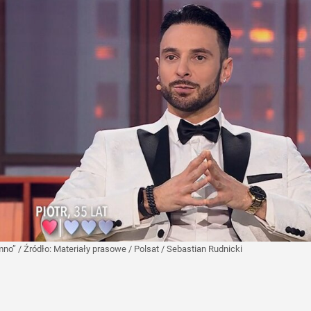
emno”
/ Źródło:
Materiały prasowe
/
Polsat / Sebastian Rudnicki