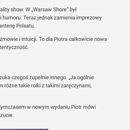
reality show. W „Warsaw Shore” był
o humoru. Teraz jednak zamienia imprezowy
antenę Polsatu.
wie i intuicji. To dla Piotra całkowicie nowa
utentyczność.
szuka czegoś zupełnie innego. „Ja ogólnie
różne takie rolki z takimi zaręczynami,
. Tymczasem w nowym wydaniu Piotr mówi
czucie.