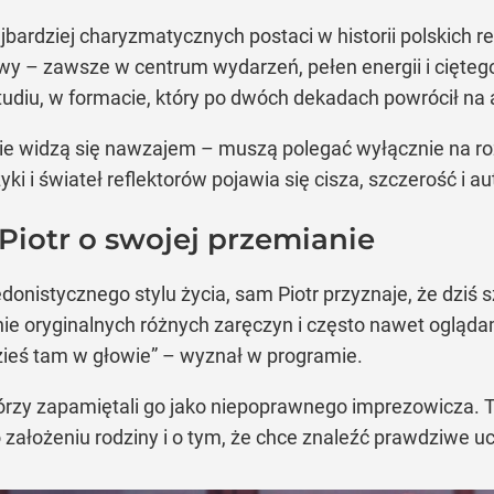
najbardziej charyzmatycznych postaci w historii polskich 
 – zawsze w centrum wydarzeń, pełen energii i cięteg
udiu, w formacie, który po dwóch dekadach powrócił na 
e widzą się nawzajem – muszą polegać wyłącznie na rozmo
ki i świateł reflektorów pojawia się cisza, szczerość i a
 Piotr o swojej przemianie
donistycznego stylu życia, sam Piotr przyznaje, że dziś 
ie oryginalnych różnych zaręczyn i często nawet oglądam 
zieś tam w głowie” – wyznał w programie.
tórzy zapamiętali go jako niepoprawnego imprezowicza
o założeniu rodziny i o tym, że chce znaleźć prawdziwe u