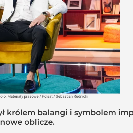
ódło:
Materiały prasowe
/
Polsat / Sebastian Rudnicki
ł królem balangi i symbolem impr
nowe oblicze.