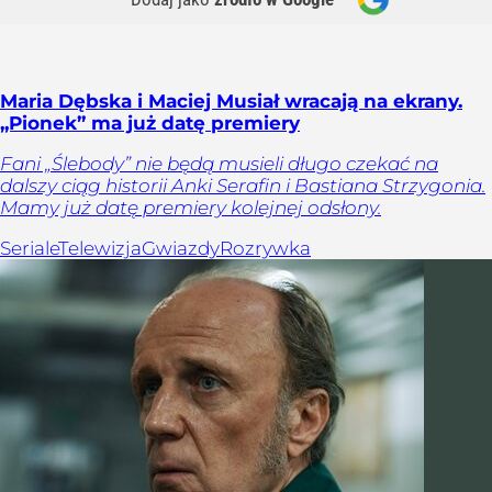
Maria Dębska i Maciej Musiał wracają na ekrany.
„Pionek” ma już datę premiery
Fani „Ślebody” nie będą musieli długo czekać na
dalszy ciąg historii Anki Serafin i Bastiana Strzygonia.
Mamy już datę premiery kolejnej odsłony.
Seriale
Telewizja
Gwiazdy
Rozrywka