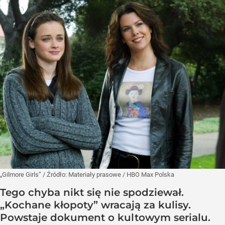
„Gilmore Girls”
/ Źródło:
Materiały prasowe
/
HBO Max Polska
Tego chyba nikt się nie spodziewał.
„Kochane kłopoty” wracają za kulisy.
Powstaje dokument o kultowym serialu.