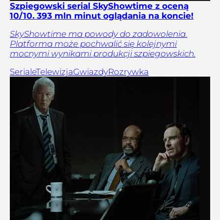
Szpiegowski serial SkyShowtime z oceną
10/10. 393 mln minut oglądania na koncie!
SkyShowtime ma powody do zadowolenia.
Platforma może pochwalić się kolejnymi
mocnymi wynikami produkcji szpiegowskich.
Seriale
Telewizja
Gwiazdy
Rozrywka