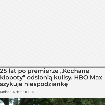
25 lat po premierze „Kochane
kłopoty” odsłonią kulisy. HBO Max
szykuje niespodziankę
Dodano:
6
sierpnia
13:51