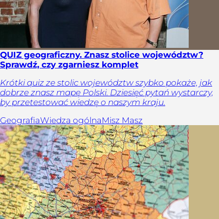
QUIZ geograficzny. Znasz stolice województw?
Sprawdź, czy zgarniesz komplet
Krótki quiz ze stolic województw szybko pokaże, jak
dobrze znasz mapę Polski. Dziesięć pytań wystarczy,
by przetestować wiedzę o naszym kraju.
Geografia
Wiedza ogólna
Misz Masz