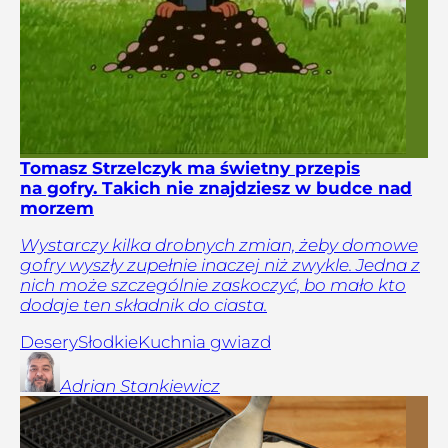
Tomasz Strzelczyk ma świetny przepis
na gofry. Takich nie znajdziesz w budce nad
morzem
Wystarczy kilka drobnych zmian, żeby domowe
gofry wyszły zupełnie inaczej niż zwykle. Jedna z
nich może szczególnie zaskoczyć, bo mało kto
dodaje ten składnik do ciasta.
Desery
Słodkie
Kuchnia gwiazd
Adrian
Stankiewicz