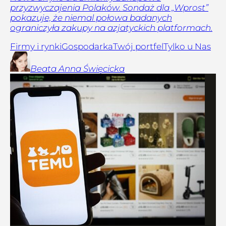
przyzwyczajenia Polaków. Sondaż dla „Wprost”
pokazuje, że niemal połowa badanych
ograniczyła zakupy na azjatyckich platformach.
Firmy i rynki
Gospodarka
Twój portfel
Tylko u Nas
Beata Anna
Święcicka