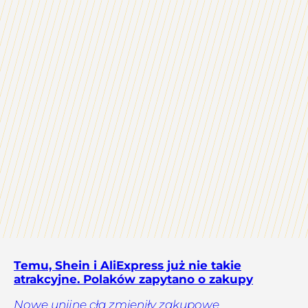
Temu, Shein i AliExpress już nie takie
atrakcyjne. Polaków zapytano o zakupy
Nowe unijne cła zmieniły zakupowe