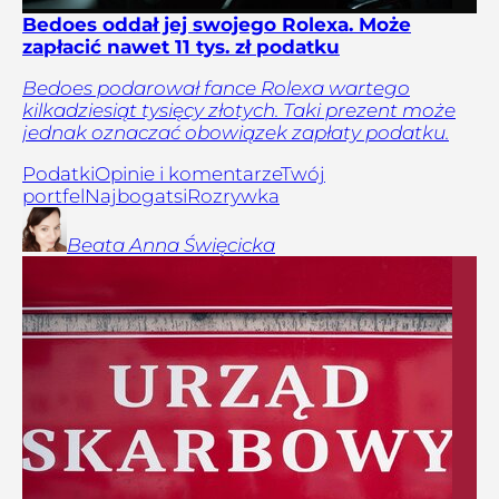
Bedoes oddał jej swojego Rolexa. Może
zapłacić nawet 11 tys. zł podatku
Bedoes podarował fance Rolexa wartego
kilkadziesiąt tysięcy złotych. Taki prezent może
jednak oznaczać obowiązek zapłaty podatku.
Podatki
Opinie i komentarze
Twój
portfel
Najbogatsi
Rozrywka
Beata Anna
Święcicka