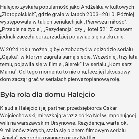
Halejcio zyskała popularność jako Andżelika w kultowych
„Złotopolskich”, gdzie grała w latach 2003–2010. Później
występowała w takich serialach jak „Pierwsza miłość”,
„Przepis na życie”, „Rezydencja” czy „Hotel 52”. Z czasem
jednak zaczęła coraz rzadziej pojawiać się na ekranie.
W 2024 roku można ją było zobaczyć w epizodzie serialu
„Gąska”, w którym zagrała samą siebie. Wcześniej, trzy lata
temu, pojawiła się w filmie „Gierek” i w serialu „Komisarz
Mama”. Od tego momentu to nie ona, lecz jej luksusowy
dom zaczął grać w serialach pierwszoplanową rolę.
Była rola dla domu Halejcio
Klaudia Halejcio i jej partner, przedsiębiorca Oskar
Wojciechowski, mieszkają wraz z córką Nel w imponującej
willi na warszawskim Ursynowie. Rezydencja, warta ok.
9 milionów złotych, stała się planem filmowym serialu
„Aniela”, wyprodukowanego przez Netflix.