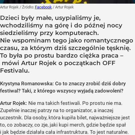
Artur Rojek
/ Źródło:
Facebook
/
Artur Rojek
Dzieci były małe, usypialiśmy je,
wchodziliśmy na górę i do późnej nocy
siedzieliśmy przy komputerach.
Nie wspominam tego jako romantycznego
czasu, za którym dziś szczególnie tęsknię.
To była po prostu bardzo ciężka praca –
mówi Artur Rojek o początkach OFF
Festivalu.
Krystyna Romanowska: Co to znaczy zrobić dziś dobry
festiwal? Taki, z którego wszyscy wyjadą zadowoleni?
Artur Rojek:
Nie ma takich festiwali. Po prostu nie ma.
Zupełnie inaczej patrzy na to organizator, a inaczej
uczestnik. Dla osoby, która kupiła bilet, najważniejsze jest
to, co zobaczy, co zje, jaki kupi merch, gdzie będzie spał
i jak będzie działała cała infrastruktura. To jest naturalne.