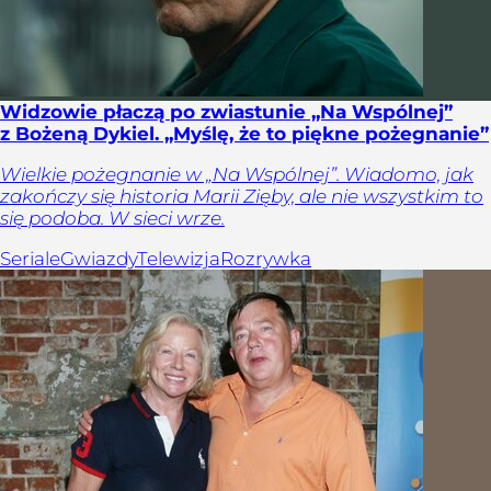
Widzowie płaczą po zwiastunie „Na Wspólnej”
z Bożeną Dykiel. „Myślę, że to piękne pożegnanie”
Wielkie pożegnanie w „Na Wspólnej”. Wiadomo, jak
zakończy się historia Marii Zięby, ale nie wszystkim to
się podoba. W sieci wrze.
Seriale
Gwiazdy
Telewizja
Rozrywka