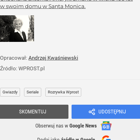
w swoim domu w Santa Monica.
Opracował:
Andrzej Kwaśniewski
Źródło:
WPROST.pl
Gwiazdy
Seriale
Rozrywka Wprost
SKOMENTUJ
UDOSTĘPNIJ
Obserwuj nas
w
Google News
Dodaj jako
źródło w Google