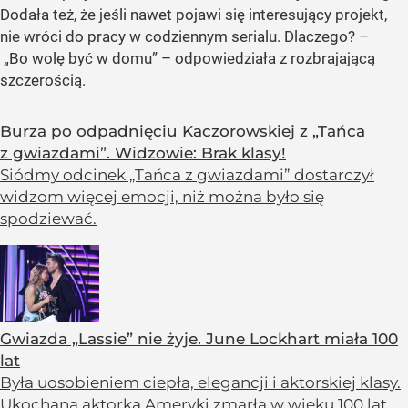
Dodała też, że jeśli nawet pojawi się interesujący projekt,
nie wróci do pracy w codziennym serialu. Dlaczego? –
„Bo wolę być w domu” – odpowiedziała z rozbrajającą
szczerością.
Burza po odpadnięciu Kaczorowskiej z „Tańca
z gwiazdami”. Widzowie: Brak klasy!
Siódmy odcinek „Tańca z gwiazdami” dostarczył
widzom więcej emocji, niż można było się
spodziewać.
Gwiazda „Lassie” nie żyje. June Lockhart miała 100
lat
Była uosobieniem ciepła, elegancji i aktorskiej klasy.
Ukochana aktorka Ameryki zmarła w wieku 100 lat