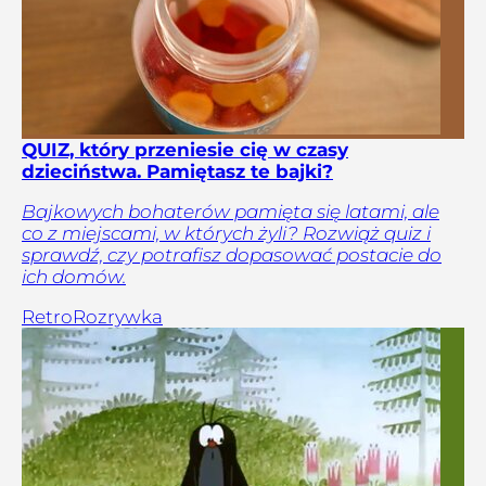
QUIZ, który przeniesie cię w czasy
dzieciństwa. Pamiętasz te bajki?
Bajkowych bohaterów pamięta się latami, ale
co z miejscami, w których żyli? Rozwiąż quiz i
sprawdź, czy potrafisz dopasować postacie do
ich domów.
Retro
Rozrywka