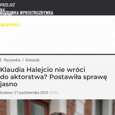
PRZEJDŹ
NA
ROZRYWKA WPROST
STRONĘ
FILMY
SERIALE
GWIAZDY
TELEWIZJA
QUIZY
GALERIE
GŁÓWNĄ
WPROST.PL
UBSKRYBUJ
ZALOGUJ
MENU
Rozrywka
/
Gwiazdy
Klaudia Halejcio nie wróci
do aktorstwa? Postawiła sprawę
jasno
Dodano:
27
października
2025
10:32