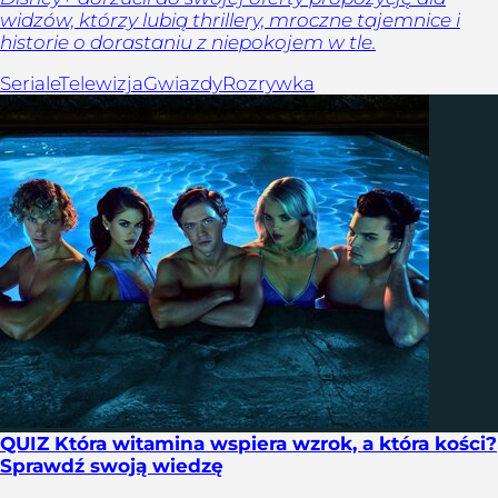
widzów, którzy lubią thrillery, mroczne tajemnice i
historie o dorastaniu z niepokojem w tle.
Seriale
Telewizja
Gwiazdy
Rozrywka
QUIZ Która witamina wspiera wzrok, a która kości?
Sprawdź swoją wiedzę