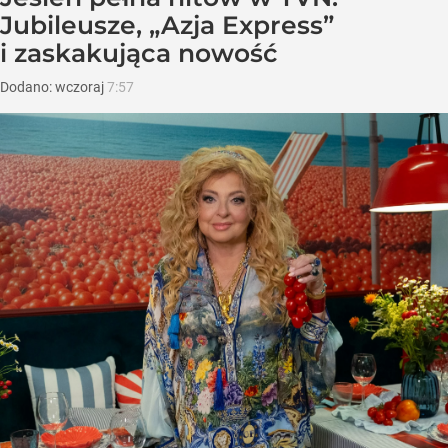
Jubileusze, „Azja Express”
i zaskakująca nowość
Dodano:
wczoraj
7:57