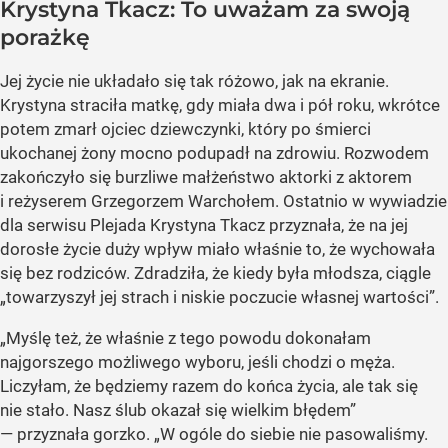
Krystyna Tkacz: To uważam za swoją
porażkę
Jej życie nie układało się tak różowo, jak na ekranie.
Krystyna straciła matkę, gdy miała dwa i pół roku, wkrótce
potem zmarł ojciec dziewczynki, który po śmierci
ukochanej żony mocno podupadł na zdrowiu. Rozwodem
zakończyło się burzliwe małżeństwo aktorki z aktorem
i reżyserem Grzegorzem Warchołem. Ostatnio w wywiadzie
dla serwisu Plejada Krystyna Tkacz przyznała, że na jej
dorosłe życie duży wpływ miało właśnie to, że wychowała
się bez rodziców. Zdradziła, że kiedy była młodsza, ciągle
„towarzyszył jej strach i niskie poczucie własnej wartości”.
„Myślę też, że właśnie z tego powodu dokonałam
najgorszego możliwego wyboru, jeśli chodzi o męża.
Liczyłam, że będziemy razem do końca życia, ale tak się
nie stało. Nasz ślub okazał się wielkim błędem”
— przyznała gorzko. „W ogóle do siebie nie pasowaliśmy.