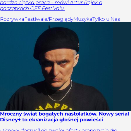
bardzo ciężka praca – mówi Artur Rojek o
początkach OFF Festivalu.
Rozrywka
Festiwale/Przeglądy
Muzyka
Tylko u Nas
Mroczny świat bogatych nastolatków. Nowy serial
Disney+ to ekranizacja głośnej powieści
Disney+ dorzucił do swojej oferty propozycję dla