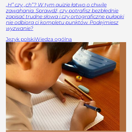
„H” czy „ch”? W tym quizie łatwo o chwilę
zawahania. Sprawdź, czy potrafisz bezbłędnie
zapisać trudne słowa i czy ortograficzne pułapki
nie odbiorą ci kompletu punktów. Podejmiesz
wyzwanie?
Język polski
Wiedza ogólna