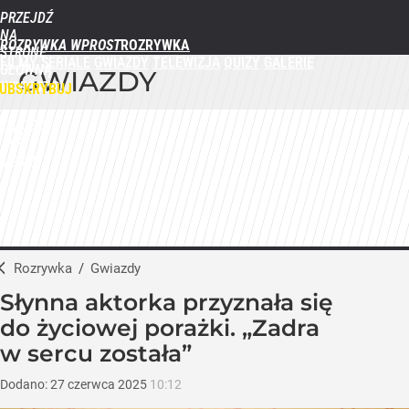
PRZEJDŹ
NA
ROZRYWKA WPROST
STRONĘ
FILMY
SERIALE
GWIAZDY
TELEWIZJA
QUIZY
GALERIE
GŁÓWNĄ
GWIAZDY
WPROST.PL
UBSKRYBUJ
ZALOGUJ
MENU
Rozrywka
/
Gwiazdy
Słynna aktorka przyznała się
do życiowej porażki. „Zadra
w sercu została”
Dodano:
27
czerwca
2025
10:12