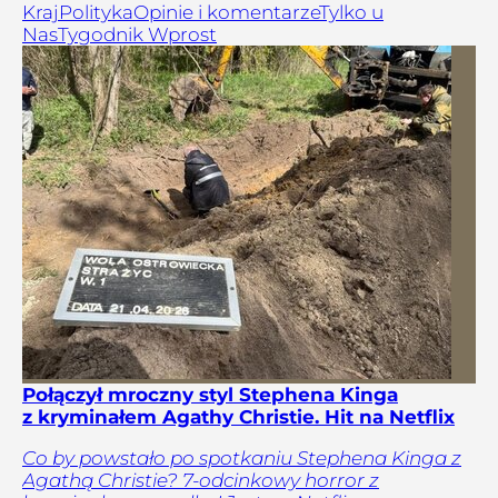
Kraj
Polityka
Opinie i komentarze
Tylko u
Nas
Tygodnik Wprost
Połączył mroczny styl Stephena Kinga
z kryminałem Agathy Christie. Hit na Netflix
Co by powstało po spotkaniu Stephena Kinga z
Agathą Christie? 7-odcinkowy horror z