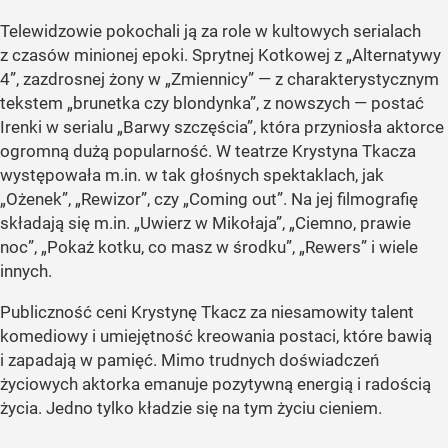
Telewidzowie pokochali ją za role w kultowych serialach
z czasów minionej epoki. Sprytnej Kotkowej z „Alternatywy
4”, zazdrosnej żony w „Zmiennicy” — z charakterystycznym
tekstem „brunetka czy blondynka”, z nowszych — postać
Irenki w serialu „Barwy szczęścia”, która przyniosła aktorce
ogromną dużą popularność. W teatrze Krystyna Tkacza
występowała m.in. w tak głośnych spektaklach, jak
„Ożenek”, „Rewizor”, czy „Coming out”. Na jej filmografię
składają się m.in. „Uwierz w Mikołaja”, „Ciemno, prawie
noc”, „Pokaż kotku, co masz w środku”, „Rewers” i wiele
innych.
Publiczność ceni Krystynę Tkacz za niesamowity talent
komediowy i umiejętność kreowania postaci, które bawią
i zapadają w pamięć. Mimo trudnych doświadczeń
życiowych aktorka emanuje pozytywną energią i radością
życia. Jedno tylko kładzie się na tym życiu cieniem.