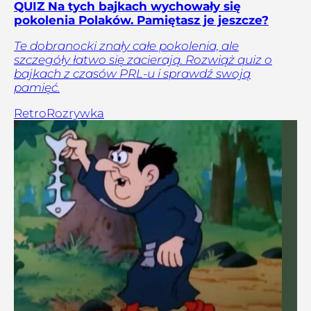
QUIZ Na tych bajkach wychowały się
pokolenia Polaków. Pamiętasz je jeszcze?
Te dobranocki znały całe pokolenia, ale
szczegóły łatwo się zacierają. Rozwiąż quiz o
bajkach z czasów PRL-u i sprawdź swoją
pamięć.
Retro
Rozrywka