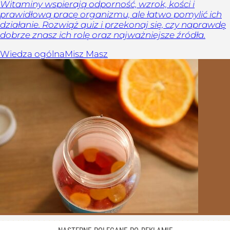
Witaminy wspierają odporność, wzrok, kości i
prawidłową pracę organizmu, ale łatwo pomylić ich
działanie. Rozwiąż quiz i przekonaj się, czy naprawdę
dobrze znasz ich rolę oraz najważniejsze źródła.
Wiedza ogólna
Misz Masz