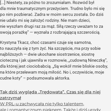
[...] Niestety, za późno to zrozumiałam. Rozwód był
dla mnie traumatycznym przeżyciem. Trudno było mi się
po nim pozbierać. Zadra w moim sercu została. Do dziś
nie udało mi się założyć rodziny. Nie mam dzieci,
nie wyszłam drugi raz za mąż. Siłą rzeczy uważam to za
swoją porażkę” — wyznała z rozbrajającą szczerością.
Krystyna Tkacz, choć czasami czuje się samotna,
to nauczyła się z tym żyć. Na szczęście, ma przy sobie
najbliższych — dwie ukochane siostrzenice, siostrę
cioteczną i jak ujawniła w rozmowie, „cudowną Nineczkę”,
dla której jest ciociobabcią. „Są wokół mnie bliskie osoby,
na które przelewam moją miłość. No i, oczywiście, moje
cudne koty” – podsumowała aktorka.
Tak dziś wygląda „Trędowata”. Czas się dla niej
zatrzymał
W PRL-u zachwycała nie tylko talentem,
ale i romantycznym pięknem. Także i dziś urody