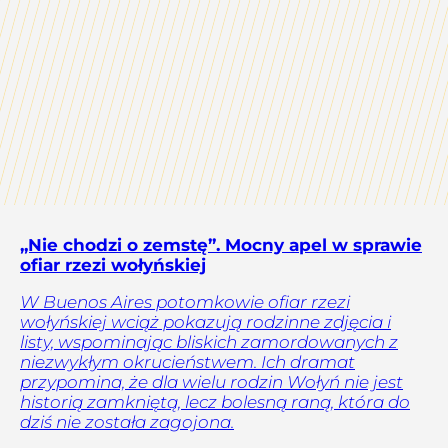
„Nie chodzi o zemstę”. Mocny apel w sprawie
ofiar rzezi wołyńskiej
W Buenos Aires potomkowie ofiar rzezi
wołyńskiej wciąż pokazują rodzinne zdjęcia i
listy, wspominając bliskich zamordowanych z
niezwykłym okrucieństwem. Ich dramat
przypomina, że dla wielu rodzin Wołyń nie jest
historią zamkniętą, lecz bolesną raną, która do
dziś nie została zagojona.