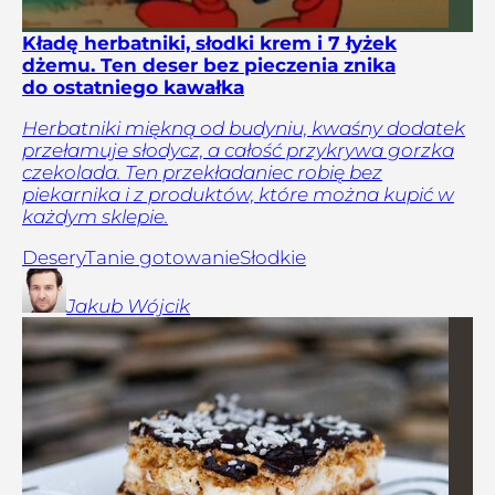
Kładę herbatniki, słodki krem i 7 łyżek
dżemu. Ten deser bez pieczenia znika
do ostatniego kawałka
Herbatniki miękną od budyniu, kwaśny dodatek
przełamuje słodycz, a całość przykrywa gorzka
czekolada. Ten przekładaniec robię bez
piekarnika i z produktów, które można kupić w
każdym sklepie.
Desery
Tanie gotowanie
Słodkie
Jakub
Wójcik