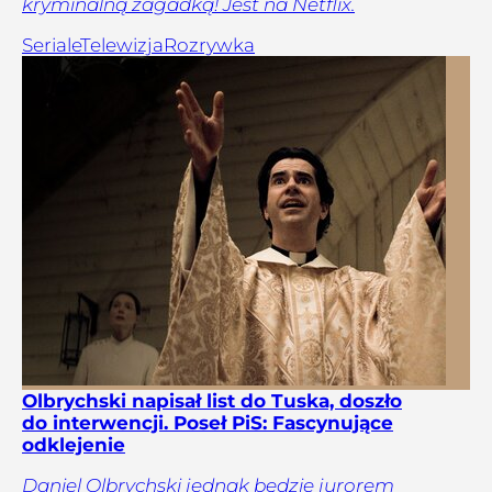
kryminalną zagadką! Jest na Netflix.
Seriale
Telewizja
Rozrywka
Olbrychski napisał list do Tuska, doszło
do interwencji. Poseł PiS: Fascynujące
odklejenie
Daniel Olbrychski jednak będzie jurorem