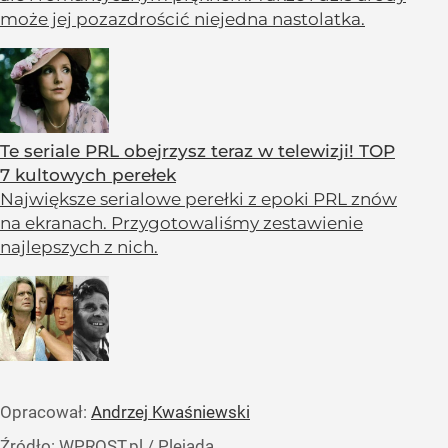
może jej pozazdrościć niejedna nastolatka.
Te seriale PRL obejrzysz teraz w telewizji! TOP
7 kultowych perełek
Największe serialowe perełki z epoki PRL znów
na ekranach. Przygotowaliśmy zestawienie
najlepszych z nich.
Opracował:
Andrzej Kwaśniewski
Źródło:
WPROST.pl
/
Plejada