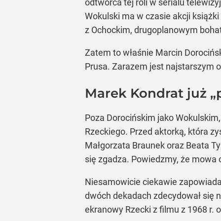
odtwórca tej roli w serialu telewiz
Wokulski ma w czasie akcji książk
z Ochockim, drugoplanowym bohat
Zatem to właśnie Marcin Dorociński
Prusa. Zarazem jest najstarszym o
Marek Kondrat już „
Poza Dorocińskim jako Wokulskim, 
Rzeckiego. Przed aktorką, która z
Małgorzata Braunek oraz Beata Tys
się zgadza. Powiedzmy, że mowa o m
Niesamowicie ciekawie zapowiada s
dwóch dekadach zdecydował się na 
ekranowy Rzecki z filmu z 1968 r. o