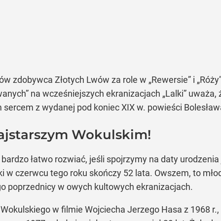
ów zdobywca Złotych Lwów za role w „Rewersie” i „Róży”
ych” na wcześniejszych ekranizacjach „Lalki” uważa, że
m sercem z wydanej pod koniec XIX w. powieści Bolesław
najstarszym Wokulskim!
 bardzo łatwo rozwiać, jeśli spojrzymy na daty urodzeni
i w czerwcu tego roku skończy 52 lata. Owszem, to młody
jego poprzednicy w owych kultowych ekranizacjach.
Wokulskiego w filmie Wojciecha Jerzego Hasa z 1968 r.,