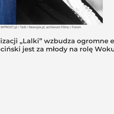
:
WPROST.pl
/
Tedi / Newspix.pl, archiwum Filmu / Forum
zacji „Lalki” wzbudza ogromne em
ociński jest za młody na rolę Wo