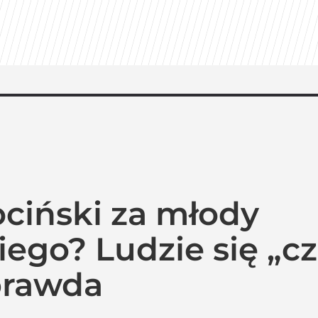
ciński za młody
ego? Ludzie się „cze
 prawda