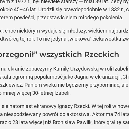
yjnym z 1977 r., był niewiele starszy — miał 39 lat. Żeby
i około 45–46 lat. Urodził się prawdopodobnie w 1832 r.
erem powieści, przedstawicielem młodego pokolenia.
, choć niektórym wydaje się młodszy, wiekiem najbardziej
dtwórcą tej roli. To nie jedyna „wiekowa” ciekawostka zw
przegonił” wszystkich Rzeckich
na ekranie zobaczymy Kamilę Urzędowską w roli Izabeli
yskała ogromną popularność jako Jagna w ekranizacji „Ch
zkiewicz. Paniom wieku nie będziemy przypominać, ale t
niej więcej 30-letniej Izabeli.
ię natomiast ekranowy Ignacy Rzecki. W tej roli w nowej
niespodziewany powrót do aktorstwa. Aktor ma 74 lata — 
raz o 23 lata więcej niż Bronisław Pawlik, który grał tę s