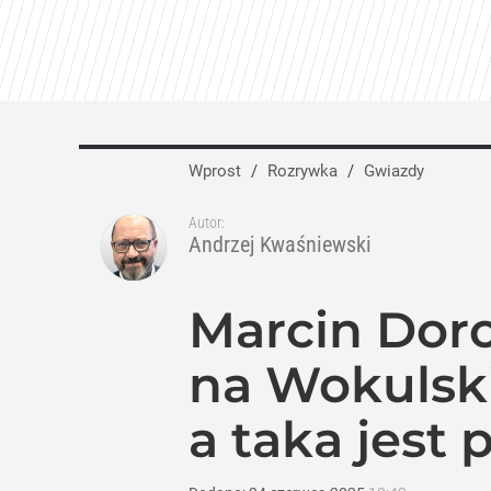
Wprost
/
Rozrywka
/
Gwiazdy
Autor:
Andrzej Kwaśniewski
Marcin Doro
na Wokulski
a taka jest