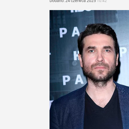
Dodano:
24
czerwca
2025
10:42