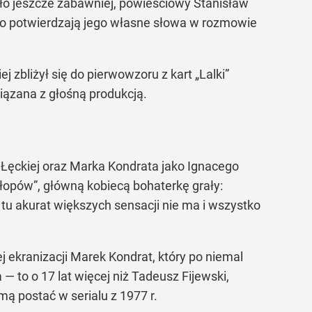
 było jeszcze zabawniej, powieściowy Stanisław
, co potwierdzają jego własne słowa w rozmowie
 zbliżył się do pierwowzoru z kart „Lalki”
iązana z głośną produkcją.
 Łęckiej oraz Marka Kondrata jako Ignacego
łopów”, główną kobiecą bohaterkę grały:
u akurat większych sensacji nie ma i wszystko
 ekranizacji Marek Kondrat, który po niemal
to o 17 lat więcej niż Tadeusz Fijewski,
amą postać w serialu z 1977 r.