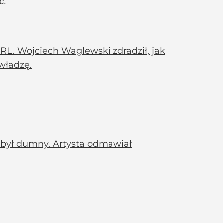
c.
L. Wojciech Waglewski zdradził, jak
 władzę.
 był dumny. Artysta odmawiał