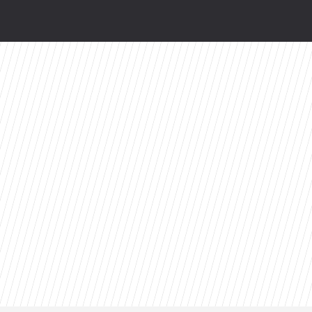
wy serial Disney+ to ekranizacja głośnej powie
. Już jutro w CANAL+
odsłonią kulisy. HBO Max szykuje niespodziankę