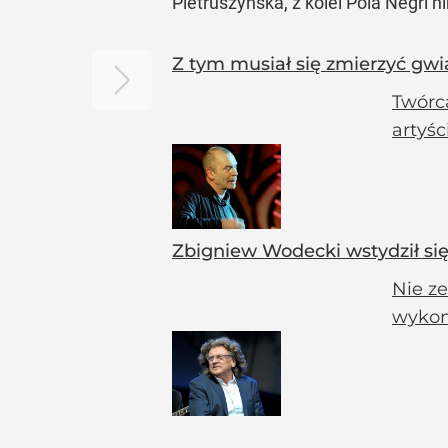
Pietruszyńska, z kolei Pola Negri 
Z tym musiał się zmierzyć gwi
Twórc
artyśc
Zbigniew Wodecki wstydził się
Nie z
wykon