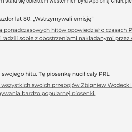
nim stała się obiektem westchnień była Apolonią Chałupie
azdor lat 80. „Wstrzymywali emisję”
a ponadczasowych hitów opowiedział o czasach PR
i radzili sobie z obostrzeniami nakładanymi przez
 swojego hitu. Tę piosenkę nucił cały PRL
e wszystkich swoich przebojów Zbigniew Wodecki
ywania bardzo popularnej piosenki.