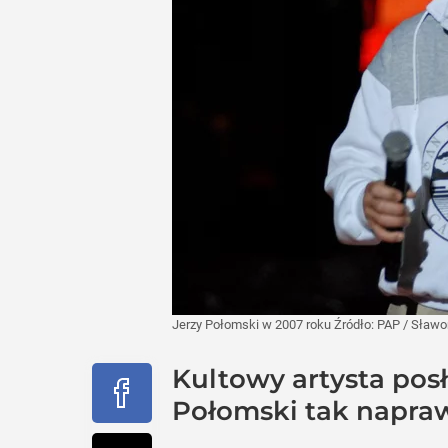
Jerzy Połomski w 2007 roku
Źródło:
PAP
/
Sławom
Kultowy artysta posł
Połomski tak napraw