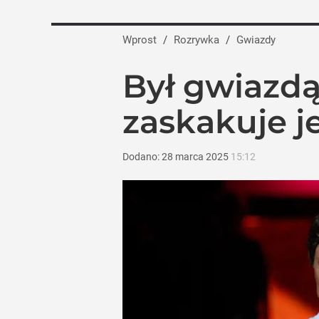
Polsat odkrył karty na jesień. Wielkie
Wprost
/
Rozrywka
/
Gwiazdy
dodaj
Był gwiazdą
Tego sondażu premier nie może zlekce
zaskakuje 
8
Dodano:
28
marca
2025
15:12
Jesień pełna hitów w TVN. Jubileusze, „
dodaj