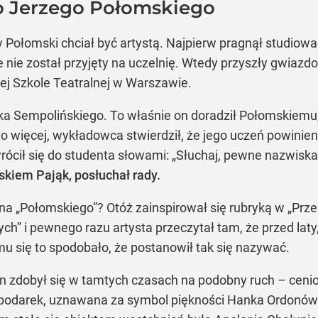
 Jerzego Połomskiego
 Połomski chciał być artystą. Najpierw pragnął studiowa
 nie został przyjęty na uczelnię. Wtedy przyszły gwiazdo
 Szkole Teatralnej w Warszawie.
ka Sempolińskiego. To właśnie on doradził Połomskiemu, 
Co więcej, wykładowca stwierdził, że jego uczeń powinie
rócił się do studenta słowami: „Słuchaj, pewne nazwiska s
kiem Pająk, posłuchał rady.
na „Połomskiego”? Otóż zainspirował się rubryką w „Prze
ych” i pewnego razu artysta przeczytał tam, że przed l
mu się to spodobało, że postanowił tak się nazywać.
en zdobył się w tamtych czasach na podobny ruch – cenio
podarek, uznawana za symbol piękności Hanka Ordonówn