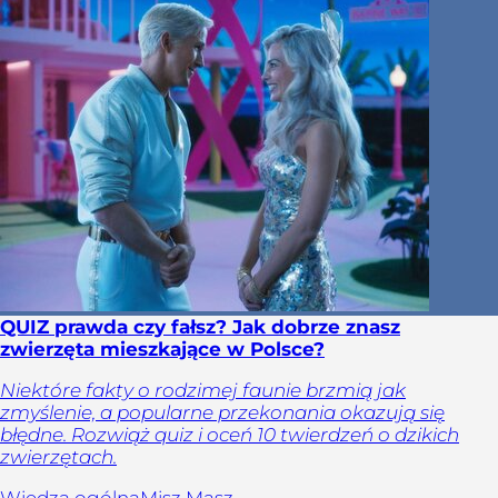
QUIZ prawda czy fałsz? Jak dobrze znasz
zwierzęta mieszkające w Polsce?
Niektóre fakty o rodzimej faunie brzmią jak
zmyślenie, a popularne przekonania okazują się
błędne. Rozwiąż quiz i oceń 10 twierdzeń o dzikich
zwierzętach.
Wiedza ogólna
Misz Masz