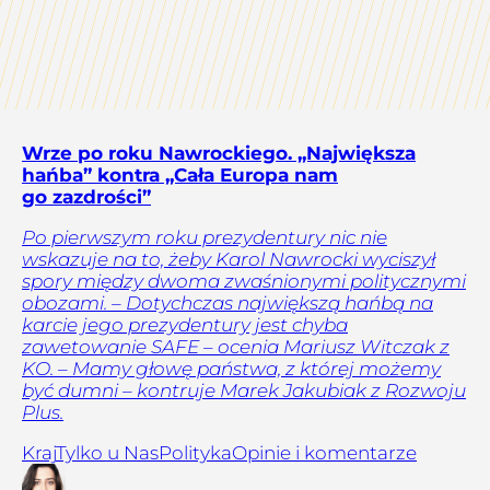
Wrze po roku Nawrockiego. „Największa
hańba” kontra „Cała Europa nam
go zazdrości”
Po pierwszym roku prezydentury nic nie
wskazuje na to, żeby Karol Nawrocki wyciszył
spory między dwoma zwaśnionymi politycznymi
obozami. – Dotychczas największą hańbą na
karcie jego prezydentury jest chyba
zawetowanie SAFE – ocenia Mariusz Witczak z
KO. – Mamy głowę państwa, z której możemy
być dumni – kontruje Marek Jakubiak z Rozwoju
Plus.
Kraj
Tylko u Nas
Polityka
Opinie i komentarze