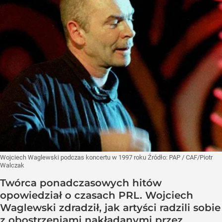
Wojciech Waglewski podczas koncertu w 1997 roku
Źródło:
PAP
/
CAF/Piotr
Walczak
Twórca ponadczasowych hitów
opowiedział o czasach PRL. Wojciech
Waglewski zdradził, jak artyści radzili sobie
z obostrzeniami nakładanymi przez