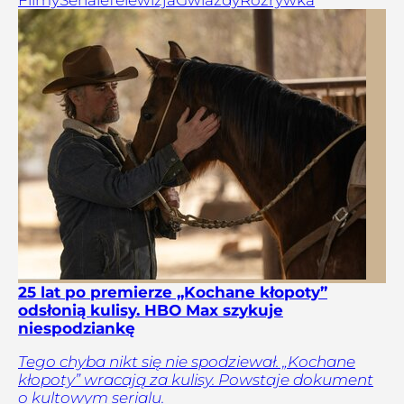
25 lat po premierze „Kochane kłopoty”
odsłonią kulisy. HBO Max szykuje
niespodziankę
Tego chyba nikt się nie spodziewał. „Kochane
kłopoty” wracają za kulisy. Powstaje dokument
o kultowym serialu.