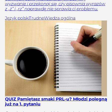
wyzwanie i przekonaj się, czy pisownia wyrazów
z „ż” i „rz” naprawdę nie sprawia ci problemu.
Język polski
Trudne
Wiedza ogólna
QUIZ Pamiętasz smaki PRL-u? Młodzi polegną
już na 1. pytaniu