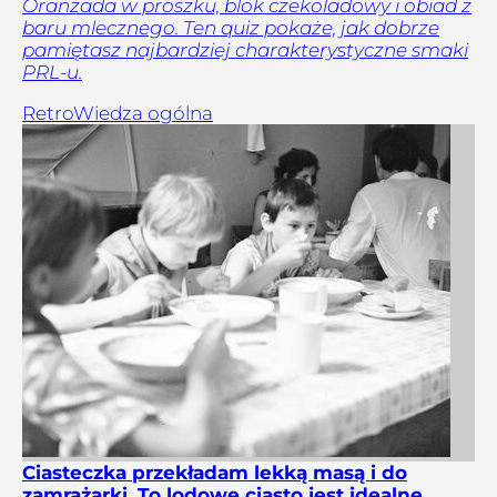
Oranżada w proszku, blok czekoladowy i obiad z
baru mlecznego. Ten quiz pokaże, jak dobrze
pamiętasz najbardziej charakterystyczne smaki
PRL-u.
Retro
Wiedza ogólna
Ciasteczka przekładam lekką masą i do
zamrażarki. To lodowe ciasto jest idealne