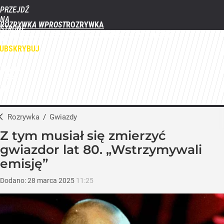
PRZEJDŹ
NA
ROZRYWKA WPROST
STRONĘ
FILMY
SERIALE
GWIAZDY
TELEWIZJA
QUIZY
GALERIE
GŁÓWNĄ
WPROST.PL
UBSKRYBUJ
ZALOGUJ
MENU
Rozrywka
/
Gwiazdy
Z tym musiał się zmierzyć
gwiazdor lat 80. „Wstrzymywali
emisję”
Dodano:
28
marca
2025
11:25