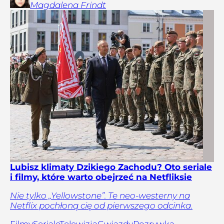
Magdalena
Frindt
Lubisz klimaty Dzikiego Zachodu? Oto seriale
i filmy, które warto obejrzeć na Netfliksie
Nie tylko „Yellowstone”. Te neo-westerny na
Netflix pochłoną cię od pierwszego odcinka.
Filmy
Seriale
Telewizja
Gwiazdy
Rozrywka