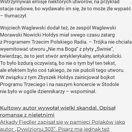
Wstrzymywali emisje niektórych utworów, na przykład
stacje radiowe, bo wydawało im się, że to może źle wypaść
– tłumaczył.
Wojciech Waglewski dodał też, że zespól Waglewski
Morawski Nowicki Hołdys miał swego czasu zatarg
z Programem Trzecim Polskiego Radia. – Trójka nie chciała
wyemitować utworu „Nie ma Boga” z płyty „Świnie”,
twierdząc, że to jest stwór antyklerykalny, antykatolicki.
To było bzdurą oczywistą, bo nie o tym był ten tekst,
ale efektem było coś takiego, że nie puścili tego utworu.
W związku z tym Zbyszek Hołdys zainicjował bojkot
Programu Trzeciego i na naszym koncercie w Stodole
nie było w ogóle dziennikarzy – wspominał.
Kultowy autor wywołał wielki skandal. Opisał
romanse z nieletnimi
Arkady Fiedler zapisał się w pamięci Polaków jako
autor „Dywizjonu 303”. Pisarz ma jednak też