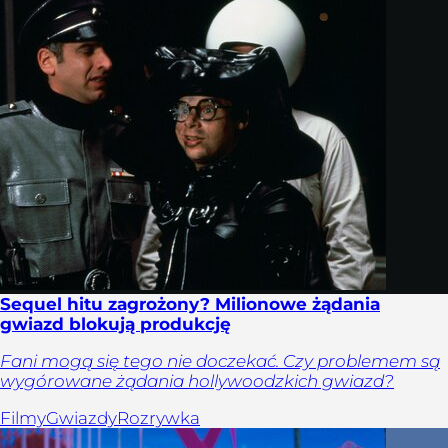
Sequel hitu zagrożony? Milionowe żądania
gwiazd blokują produkcję
Fani mogą się tego nie doczekać. Czy problemem są
wygórowane żądania hollywoodzkich gwiazd?
Filmy
Gwiazdy
Rozrywka