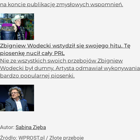
na koncie publikację zmysłowych wspomnień.
Zbigniew Wodecki wstydził się swojego hitu. Tę
piosenkę nucił cały PRL
Nie ze wszystkich swoich przebojów Zbigniew
Wodecki był dumny. Artysta odmawiał wykonywania
bardzo popularnej piosenki.
Autor:
Sabina Zięba
Źródło:
WPROST.pl
/
Złote przeboje