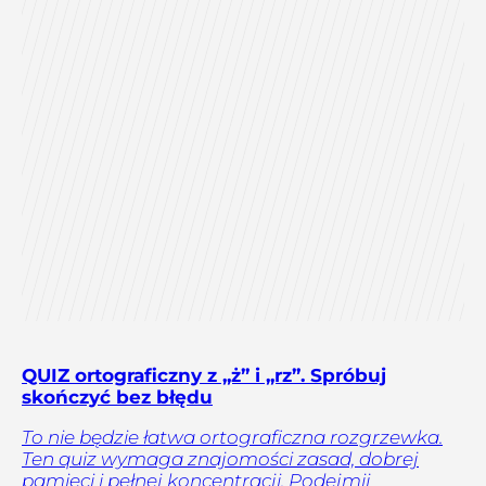
QUIZ ortograficzny z „ż” i „rz”. Spróbuj
skończyć bez błędu
To nie będzie łatwa ortograficzna rozgrzewka.
Ten quiz wymaga znajomości zasad, dobrej
pamięci i pełnej koncentracji. Podejmij