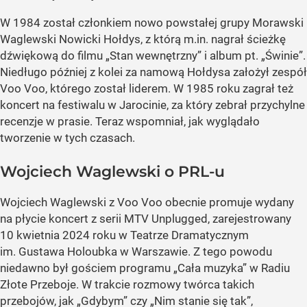
W 1984 został członkiem nowo powstałej grupy Morawski
Waglewski Nowicki Hołdys, z którą m.in. nagrał ścieżkę
dźwiękową do filmu „Stan wewnętrzny” i album pt. „Świnie”.
Niedługo później z kolei za namową Hołdysa założył zespół
Voo Voo, którego został liderem. W 1985 roku zagrał też
koncert na festiwalu w Jarocinie, za który zebrał przychylne
recenzje w prasie. Teraz wspomniał, jak wyglądało
tworzenie w tych czasach.
Wojciech Waglewski o PRL-u
Wojciech Waglewski z Voo Voo obecnie promuje wydany
na płycie koncert z serii MTV Unplugged, zarejestrowany
10 kwietnia 2024 roku w Teatrze Dramatycznym
im. Gustawa Holoubka w Warszawie. Z tego powodu
niedawno był gościem programu „Cała muzyka” w Radiu
Złote Przeboje. W trakcie rozmowy twórca takich
przebojów, jak „Gdybym” czy „Nim stanie się tak”,