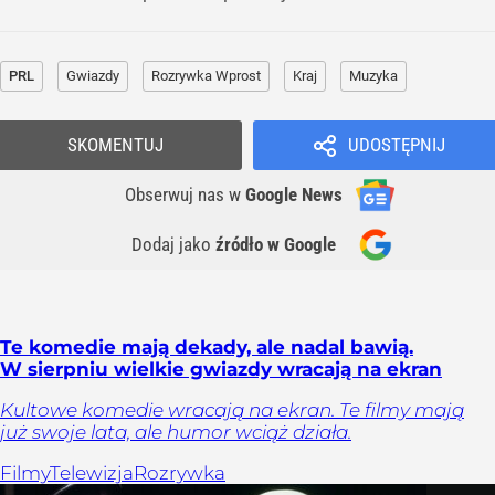
PRL
Gwiazdy
Rozrywka Wprost
Kraj
Muzyka
SKOMENTUJ
UDOSTĘPNIJ
Obserwuj nas
w
Google News
Dodaj jako
źródło w Google
Te komedie mają dekady, ale nadal bawią.
W sierpniu wielkie gwiazdy wracają na ekran
Kultowe komedie wracają na ekran. Te filmy mają
już swoje lata, ale humor wciąż działa.
Filmy
Telewizja
Rozrywka