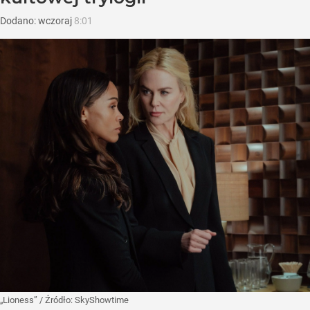
Dodano:
wczoraj
8:01
„Lioness”
/ Źródło:
SkyShowtime