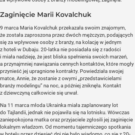
Zaginięcie Marii Kovalchuk
9 marca Maria Kovalchuk przekazała swoim znajomym,
że została zaproszona przez dwóch mężczyzn, podających
się za wpływowe osoby z branży, na kolację w jednym
z hoteli w Dubaju. 20-latka nie posiadała się z radości
i miała nadzieję, że jest bliska spełnienia swoich marzeń,
a przynajmniej nawiązania cennych kontaktów, które mogły
przynieść jej upragnione kontrakty. Powiedziała swojej
matce, Annie, że zostanie z owymi „przedstawicielami
branży modelingu” na noc, a później zniknęła. Kontakt
z dziewczyną całkowicie się urwał.
Na 11 marca młoda Ukrainka miała zaplanowany lot
do Tajlandii, jednak nie pojawiła się na lotnisku. Wówczas
zaniepokojona matka oraz przyjaciele zgłosili jej zaginięcie
lokalnym władzom. Od momentu tajemniczego spotkania
w hotelu przez dziesięć dni nie było wiadomo, co się z 20-