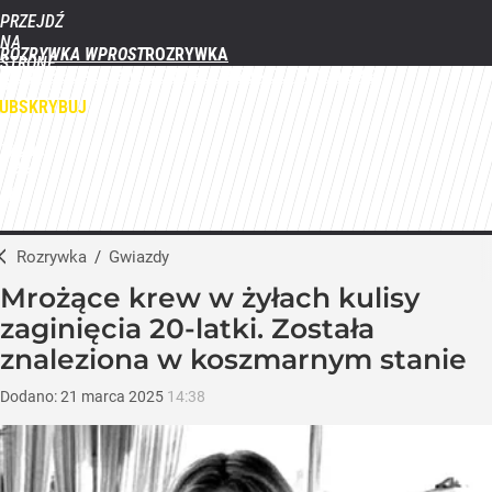
PRZEJDŹ
NA
ROZRYWKA WPROST
STRONĘ
FILMY
SERIALE
GWIAZDY
TELEWIZJA
QUIZY
GALERIE
GŁÓWNĄ
WPROST.PL
UBSKRYBUJ
ZALOGUJ
MENU
Rozrywka
/
Gwiazdy
Mrożące krew w żyłach kulisy
zaginięcia 20-latki. Została
znaleziona w koszmarnym stanie
Dodano:
21
marca
2025
14:38