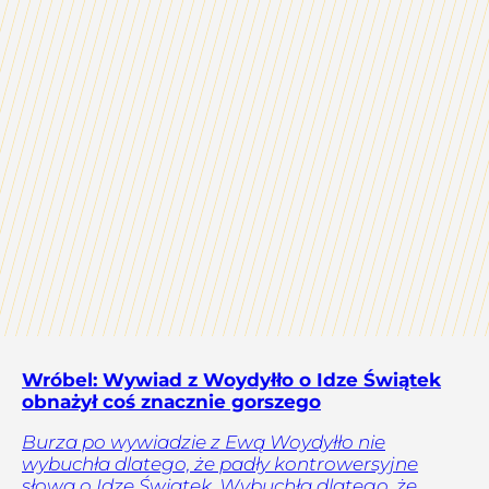
Wróbel: Wywiad z Woydyłło o Idze Świątek
obnażył coś znacznie gorszego
Burza po wywiadzie z Ewą Woydyłło nie
wybuchła dlatego, że padły kontrowersyjne
słowa o Idze Świątek. Wybuchła dlatego, że