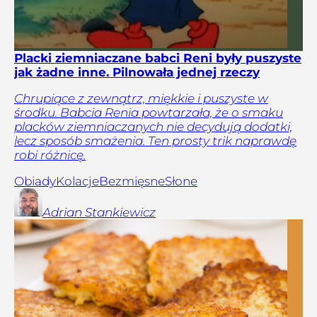
Placki ziemniaczane babci Reni były puszyste
jak żadne inne. Pilnowała jednej rzeczy
Chrupiące z zewnątrz, miękkie i puszyste w
środku. Babcia Renia powtarzała, że o smaku
placków ziemniaczanych nie decydują dodatki,
lecz sposób smażenia. Ten prosty trik naprawdę
robi różnicę.
Obiady
Kolacje
Bezmięsne
Słone
Adrian
Stankiewicz