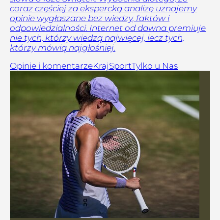
coraz częściej za ekspercką analizę uznajemy
opinie wygłaszane bez wiedzy, faktów i
odpowiedzialności. Internet od dawna premiuje
nie tych, którzy wiedzą najwięcej, lecz tych,
którzy mówią najgłośniej.
Opinie i komentarze
Kraj
Sport
Tylko u Nas