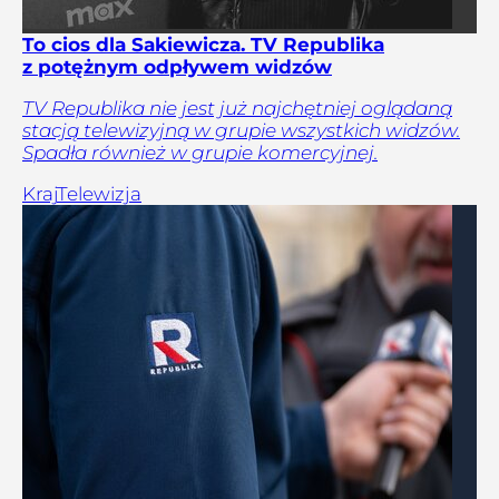
To cios dla Sakiewicza. TV Republika
z potężnym odpływem widzów
TV Republika nie jest już najchętniej oglądaną
stacją telewizyjną w grupie wszystkich widzów.
Spadła również w grupie komercyjnej.
Kraj
Telewizja