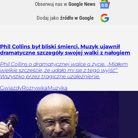
Obserwuj nas
w
Google News
Dodaj jako
źródło w Google
Phil Collins był bliski śmierci. Muzyk ujawnił
dramatyczne szczegóły swojej walki z nałogiem
Phil Collins o dramatycznej walce o życie. „Miałem
wielkie szczęście, że udało mi się z tego wyjść”.
Wszystko przez tragiczne uzależnienie.
Gwiazdy
Rozrywka
Muzyka