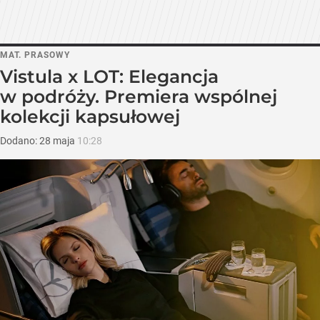
MAT. PRASOWY
Vistula x LOT: Elegancja
w podróży. Premiera wspólnej
kolekcji kapsułowej
Dodano:
28
maja
10:28