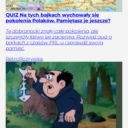
QUIZ Na tych bajkach wychowały się
pokolenia Polaków. Pamiętasz je jeszcze?
Te dobranocki znały całe pokolenia, ale
szczegóły łatwo się zacierają. Rozwiąż quiz o
bajkach z czasów PRL-u i sprawdź swoją
pamięć.
Retro
Rozrywka