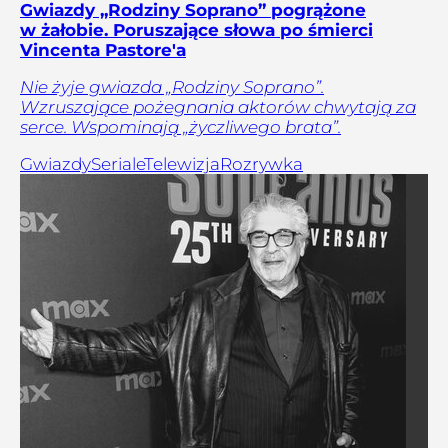
Gwiazdy „Rodziny Soprano” pogrążone
w żałobie. Poruszające słowa po śmierci
Vincenta Pastore'a
Nie żyje gwiazda „Rodziny Soprano”.
Wzruszające pożegnania aktorów chwytają za
serce. Wspominają „życzliwego brata”.
Gwiazdy
Seriale
Telewizja
Rozrywka