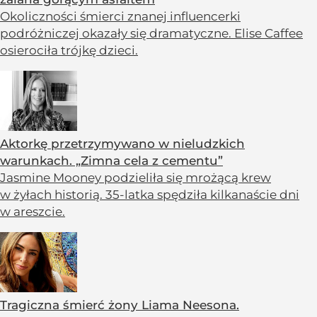
Okoliczności śmierci znanej influencerki
podróżniczej okazały się dramatyczne. Elise Caffee
osierociła trójkę dzieci.
Aktorkę przetrzymywano w nieludzkich
warunkach. „Zimna cela z cementu”
Jasmine Mooney podzieliła się mrożącą krew
w żyłach historią. 35-latka spędziła kilkanaście dni
w areszcie.
Tragiczna śmierć żony Liama Neesona.