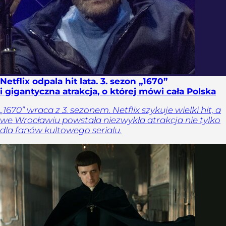
Netflix odpala hit lata. 3. sezon „1670”
i gigantyczna atrakcja, o której mówi cała Polska
„1670” wraca z 3. sezonem. Netflix szykuje wielki hit, a
we Wrocławiu powstała niezwykła atrakcja nie tylko
dla fanów kultowego serialu.