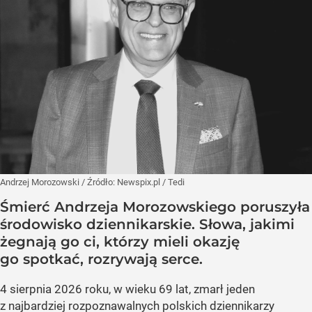
Andrzej Morozowski
/ Źródło:
Newspix.pl
/
Tedi
Śmierć Andrzeja Morozowskiego poruszyła
środowisko dziennikarskie. Słowa, jakimi
żegnają go ci, którzy mieli okazję
go spotkać, rozrywają serce.
4 sierpnia 2026 roku, w wieku 69 lat, zmarł jeden
z najbardziej rozpoznawalnych polskich dziennikarzy