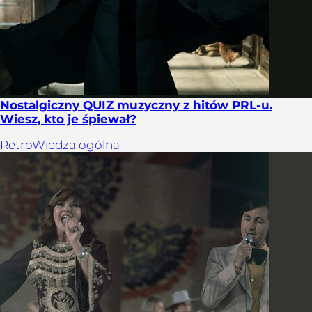
Nostalgiczny QUIZ muzyczny z hitów PRL-u.
Wiesz, kto je śpiewał?
Retro
Wiedza ogólna