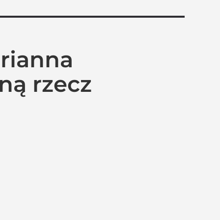
arianna
ną rzecz