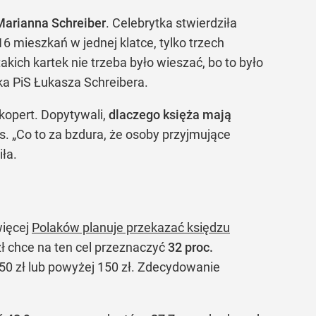
Marianna Schreiber
. Celebrytka stwierdziła
 mieszkań w jednej klatce, tylko trzech
kich kartek nie trzeba było wieszać, bo to było
yka PiS Łukasza Schreibera.
. kopert. Dopytywali,
dlaczego księża mają
. „Co to za bzdura, że osoby przyjmujące
iła.
więcej
Polaków planuje przekazać księdzu
ł chce na ten cel przeznaczyć
32 proc.
50 zł lub powyżej 150 zł. Zdecydowanie