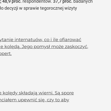
ć
48,9 proc.
respondentów.
37,7 proc.
badanych
o decyzji w sprawie tegorocznej wizyty
anie internatuów, co i ile ofiarować
ie kolędą. Jego pomysł może zaskoczyć,
pert.
e kolędy składają wierni. Są spore
ciałem upewnić się, czy to aby