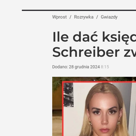
Wprost
/
Rozrywka
/
Gwiazdy
Ile dać ksi
Schreiber z
Dodano:
28
grudnia
2024
8:15