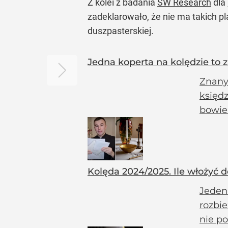
Z kolei z badania
SW Research
dla
zadeklarowało, że nie ma takich pl
duszpasterskiej.
Jedna koperta na kolędzie to z
Znany 
księd
bowie
Kolęda 2024/2025. Ile włożyć d
Jeden 
rozbie
nie po