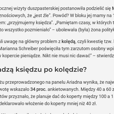
ocznej wizyty duszpasterskiej postanowiła podzielić się
ściowych, że „jest źle”. Powód? W bloku jej mamy na 16
em: „przyjmujemy księdza”. „Pamiętam czasy, w których ta
 to wszystko pozmieniało” – ubolewała (była) żona polit
ali uwagę na główny problem z
kolędą
, czyli kwestię tzw
 Marianna Schreiber poświęciła tym zarzutom osobny wpis
 kopercie pieniądze. Nikt nie musi nic dawać” – stwierdz
adzą księdzu po kolędzie?
 przeprowadzonego na panelu Ariadna wynika, że naj
kwotę wskazało
34 proc.
ankietowanych. Między 40 a 60 z
ów przyznało, że planuje dać do koperty między 100 a 1
eklarowało włożenie do koperty mniej niż 40 zł.