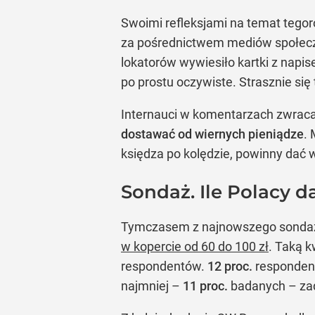
Swoimi refleksjami na temat tegor
za pośrednictwem mediów społeczno
lokatorów wywiesiło kartki z napis
po prostu oczywiste. Strasznie się
Internauci w komentarzach zwrac
dostawać od wiernych pieniądze
.
księdza po kolędzie, powinny dać w
Sondaż. Ile Polacy d
Tymczasem z najnowszego sondażu
w kopercie od 60 do 100 zł
. Taką 
respondentów.
12 proc.
respondent
najmniej –
11 proc.
badanych – zad