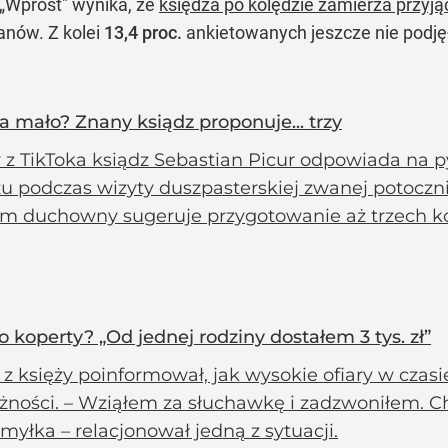
 „Wprost" wynika, że
księdza po kolędzie zamierza przyją
anów. Z kolei
13,4 proc.
ankietowanych jeszcze nie podjęł
a mało? Znany ksiądz proponuje... trzy
z TikToka ksiądz Sebastian Picur odpowiada na pyt
zu podczas wizyty duszpasterskiej zwanej potoczn
m duchowny sugeruje przygotowanie aż trzech ko
o koperty? „Od jednej rodziny dostałem 3 tys. zł”
z księży poinformował, jak wysokie ofiary w czasi
żności. – Wziąłem za słuchawkę i zadzwoniłem. Ch
myłka – relacjonował jedną z sytuacji.