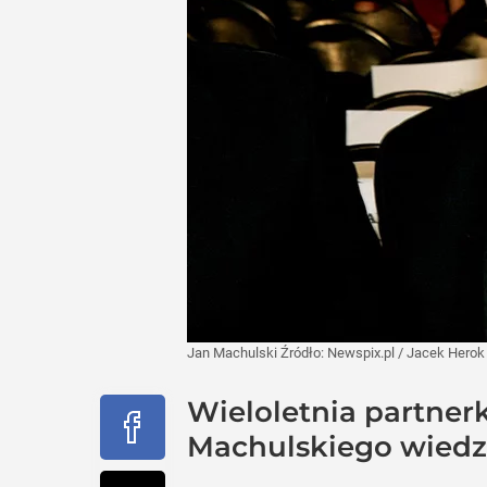
Jan Machulski
Źródło:
Newspix.pl
/
Jacek Herok
Wieloletnia partnerk
Machulskiego wiedzi