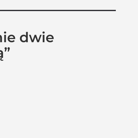
nie dwie
ą”