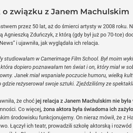
 o związku z Janem Machulskim
stwem przez 50 lat, aż do śmierci artysty w 2008 roku. N
ą Agnieszką Zduńczyk, z którą (gdy był już po 70-tce) do
ews” i ujawniła, jak wyglądała ich relacja.
dy studiowałam w Camerimage Film School. Był moim wyk
 która dopiero poznawałam ten świat i on, który miał w sobi
owny. Janek miał wspaniałe poczucie humoru, wielką kultu
 gdzie reżyserował swoje sztuki. Zjeździliśmy ze spektak
wniła, że choć
jej relacja z Janem Machulskim nie była
mności. Co więcej,
żona aktora była świadoma ich zażyło
akim środowisku funkcjonujemy. On nieraz mówił, że z Hal
stwo. Łączył ich teatr, prowadzili szkołę aktorską i rozwód