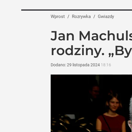
Wprost
/
Rozrywka
/
Gwiazdy
Jan Machuls
rodziny. „
Dodano:
29
listopada
2024
18:16