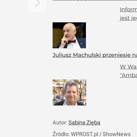
Infor
jest j
Juliusz Machulski przeniesie 
W War
"Amba
Autor:
Sabina Zięba
Źródło:
WPROST.pl
/
ShowNews