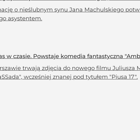
mację o nieślubnym synu Jana Machulskiego potwie
ego asystentem.
nas w czasie. Powstaje komedia fantastyczna "Am
szawie trwają zdjęcia do nowego filmu Juliusza M
SSada", wcześniej znanej pod tytułem "Piusa 17".