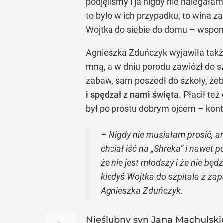
podjęliśmy i ja nigdy nie nalegałam
to było w ich przypadku, to wina 
Wojtka do siebie do domu – wspom
Agnieszka Zduńczyk wyjawiła takż
mną, a w dniu porodu zawiózł do sz
zabaw, sam poszedł do szkoły, żeb
i spędzał z nami święta
. Płacił t
był po prostu dobrym ojcem – kon
– Nigdy nie musiałam prosić, an
chciał iść na „Shreka” i nawet 
że nie jest młodszy i że nie 
kiedyś Wojtka do szpitala z zap
Agnieszka Zduńczyk.
Nieślubny syn Jana Machulski