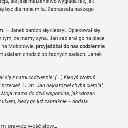
acja, ale jeśli małżeństwo wygląda tak, jak
się być dla mnie miła. Zapraszała naszego
em
. – Janek bardzo się cieszył. Opiekował się
 z tym, że mamy syna. Jan zabierał go na place
e na Mokotowie,
przyjeżdżał do nas codziennie
ie musiałam chodzić po żadnych sądach. Janek
 się z nami codziennie! (...) Kiedyś Wojtuś
przecież 11 lat. Jan najbardziej chyba cierpiał,
ć. Moja mama do dziś wspomina, jak wioząc
wnukiem, kiedy go już zabraknie – dodała
m prawdziwość słów...