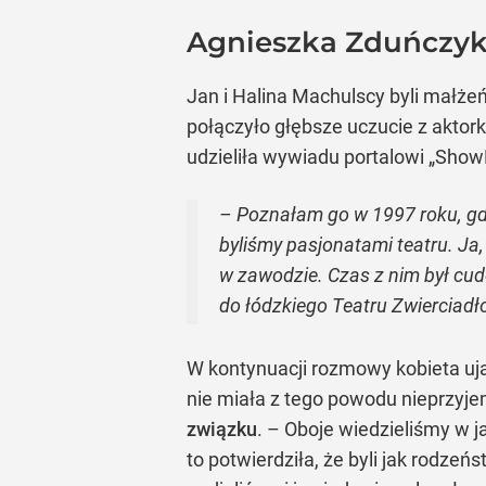
Agnieszka Zduńczyk
Jan i Halina Machulscy byli małżeń
połączyło głębsze uczucie z aktork
udzieliła wywiadu portalowi „ShowN
– Poznałam go w 1997 roku, g
byliśmy pasjonatami teatru. Ja,
w zawodzie. Czas z nim był cud
do łódzkiego Teatru Zwierciadło
W kontynuacji rozmowy kobieta uja
nie miała z tego powodu nieprzyje
związku
. – Oboje wiedzieliśmy w j
to potwierdziła, że byli jak rodzeń