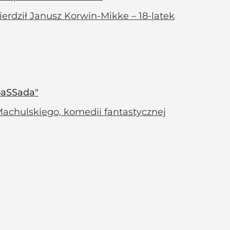
rdził Janusz Korwin-Mikke – 18-latek
baSSada"
achulskiego, komedii fantastycznej