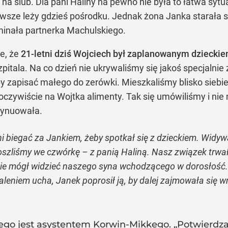
 na ślub. Dla pani Haliny na pewno nie była to łatwa sytu
zawsze leży gdzieś pośrodku. Jednak żona Janka starała 
inała partnerka Machulskiego.
e, że
21-letni dziś Wojciech był zaplanowanym dziecki
pitala. Na co dzień nie ukrywaliśmy się jakoś specjalnie
y zapisać małego do zerówki. Mieszkaliśmy blisko siebi
eż oczywiście na Wojtka alimenty. Tak się umówiliśmy i n
tynuowała.
i biegać za Jankiem, żeby spotkał się z dzieckiem. Widywał
poszliśmy we czwórkę – z panią Haliną. Nasz związek trwał 
będzie mógł widzieć naszego syna wchodzącego w dorosłoś
aleniem ucha, Janek poprosił ją, by dalej zajmowała się 
ego jest asystentem Korwin-Mikkego. „Potwierdza