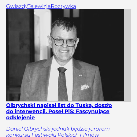
Gwiazdy
Telewizja
Rozrywka
Olbrychski napisał list do Tuska, doszło
do interwencji. Poseł PiS: Fascynujące
odklejenie
Daniel Olbrychski jednak będzie jurorem
konkursu Festiwalu Polskich Filmów