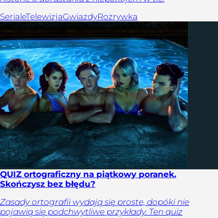
Seriale
Telewizja
Gwiazdy
Rozrywka
QUIZ ortograficzny na piątkowy poranek.
Skończysz bez błędu?
Zasady ortografii wydają się proste, dopóki nie
pojawią się podchwytliwe przykłady. Ten quiz