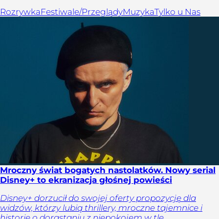
Rozrywka
Festiwale/Przeglądy
Muzyka
Tylko u Nas
Mroczny świat bogatych nastolatków. Nowy serial
Disney+ to ekranizacja głośnej powieści
Disney+ dorzucił do swojej oferty propozycję dla
widzów, którzy lubią thrillery, mroczne tajemnice i
historie o dorastaniu z niepokojem w tle.