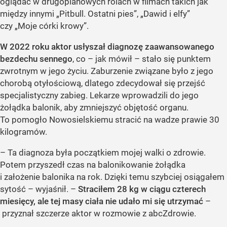
oglądać w drugoplanowych rolach w filmach takich jak
między innymi „Pitbull. Ostatni pies”, „Dawid i elfy”
czy „Moje córki krowy”.
W 2022 roku aktor usłyszał diagnozę zaawansowanego
bezdechu sennego
, co – jak mówił – stało się punktem
zwrotnym w jego życiu. Zaburzenie związane było z jego
chorobą otyłościową, dlatego zdecydował się przejść
specjalistyczny zabieg. Lekarze wprowadzili do jego
żołądka balonik, aby zmniejszyć objętość organu.
To pomogło Nowosielskiemu stracić na wadze prawie 30
kilogramów.
– Ta diagnoza była początkiem mojej walki o zdrowie.
Potem przyszedł czas na balonikowanie żołądka
i założenie balonika na rok. Dzięki temu szybciej osiągałem
sytość – wyjaśnił. –
Straciłem 28 kg w ciągu czterech
miesięcy, ale tej masy ciała nie udało mi się utrzymać
–
przyznał szczerze aktor w rozmowie z abcZdrowie.