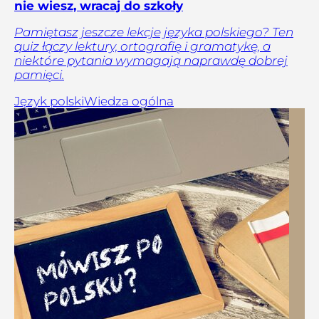
nie wiesz, wracaj do szkoły
Pamiętasz jeszcze lekcje języka polskiego? Ten
quiz łączy lektury, ortografię i gramatykę, a
niektóre pytania wymagają naprawdę dobrej
pamięci.
Język polski
Wiedza ogólna