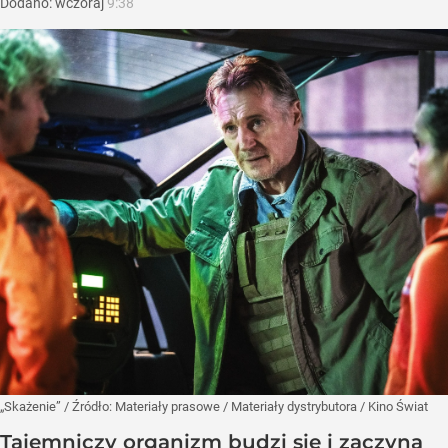
Dodano:
wczoraj
9:38
„Skażenie”
/ Źródło:
Materiały prasowe
/
Materiały dystrybutora / Kino Świat
Tajemniczy organizm budzi się i zaczyna