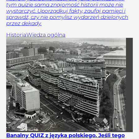
tym quizie sama znajomość historii może nie
wystarczyć. Uporządkuj fakty, zaufaj pamięci i
sprawdź, czy nie pomylisz wydarzeń dzielonych
przez dekady.
Historia
Wiedza ogólna
Banalny QUIZ z języka polskiego. Jeśli tego