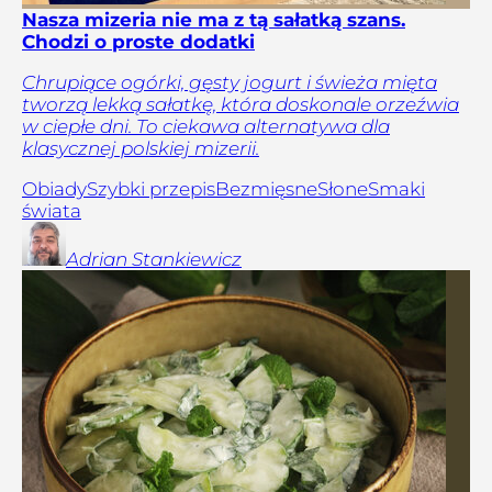
Nasza mizeria nie ma z tą sałatką szans.
Chodzi o proste dodatki
Chrupiące ogórki, gęsty jogurt i świeża mięta
tworzą lekką sałatkę, która doskonale orzeźwia
w ciepłe dni. To ciekawa alternatywa dla
klasycznej polskiej mizerii.
Obiady
Szybki przepis
Bezmięsne
Słone
Smaki
świata
Adrian
Stankiewicz