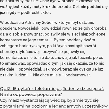
na konkretny efekt. –
Chcę być w procesie zdrowienia,
ważny jest każdy mały krok do przodu. Cel: nie poddać się
już nigdy
– podkreślił aktor.
W podcaście Adrianny Sobol, w którym był ostatnio
gościem, Nowosielski powiedział również, że gdy choroba
dała o sobie znów znać, pojawiły się w sieci niepochlebne
komentarze na jego temat. – Byłem poddany dwóm
zabiegom bariatrycznym, po których nastąpił nawrót
choroby otyłościowej i oczywiście pojawiły się
komentarze: o nic to nie dało, znowu je jak tucznik, po co
to emanować, opowiadać o tym, jak się okazuje, że to nic
nie daje – opowiedział. Jak mówi, teraz nie dyskutuje już
z takimi ludźmi. – Nie chce mi się – podsumował.
QUIZ. 15 pytań z teleturnieju „Jeden z dziesięciu”.
Na ile odpowiesz poprawnie?
Czy masz wystarczającą wiedzę, by zmierzyć się
z pytaniami na poziomie legendarnych uczestników