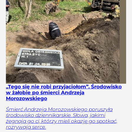
„Tego się nie robi przyjaciołom”. Środowisko
w żałobie po śmierci Andrzeja
Morozowskiego
Śmierć Andrzeja Morozowskiego poruszyła
środowisko dziennikarskie. Słowa, jakimi
żegnają go ci, którzy mieli okazję go spotkać,
rozrywają serce.