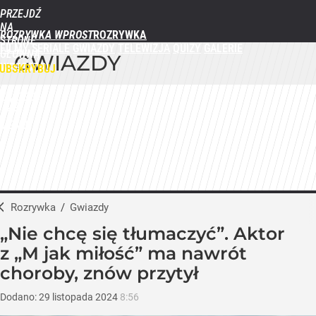
PRZEJDŹ
NA
ROZRYWKA WPROST
STRONĘ
FILMY
SERIALE
GWIAZDY
TELEWIZJA
QUIZY
GALERIE
GŁÓWNĄ
GWIAZDY
WPROST.PL
UBSKRYBUJ
ZALOGUJ
MENU
Rozrywka
/
Gwiazdy
„Nie chcę się tłumaczyć”. Aktor
z „M jak miłość” ma nawrót
choroby, znów przytył
Dodano:
29
listopada
2024
8:56