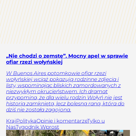
„Nie chodzi o zemstę”. Mocny apel w sprawie
ofiar rzezi wołyńskiej
W Buenos Aires potomkowie ofiar rzezi
wołyńskiej wciąż pokazują rodzinne zdjęcia i
listy, wspominając bliskich zamordowanych z
niezwykłym okrucieństwem. Ich dramat
przypomina, że dla wielu rodzin Wołyń nie jest
historią zamkniętą, lecz bolesną raną, która do
dziś nie została zagojona.
Kraj
Polityka
Opinie i komentarze
Tylko u
Nas
Tygodnik Wprost