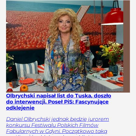
Olbrychski napisał list do Tuska, doszło
do interwencji. Poseł PiS: Fascynujące
odklejenie
Daniel Olbrychski jednak będzie jurorem
konkursu Festiwalu Polskich Filmów
Fabularnych w Gdyni. Początkowo taką