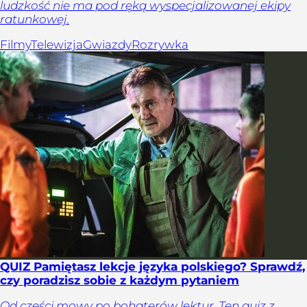
ludzkość nie ma pod ręką wyspecjalizowanej ekipy
ratunkowej.
Filmy
Telewizja
Gwiazdy
Rozrywka
QUIZ Pamiętasz lekcje języka polskiego? Sprawdź,
czy poradzisz sobie z każdym pytaniem
Od części mowy po bohaterów lektur. Ten quiz z