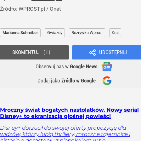
Źródło:
WPROST.pl
/
Onet
Marianna Schreiber
Gwiazdy
Rozrywka Wprost
Kraj
SKOMENTUJ
UDOSTĘPNIJ
1
Obserwuj nas
w
Google News
Dodaj jako
źródło w Google
Mroczny świat bogatych nastolatków. Nowy serial
Disney+ to ekranizacja głośnej powieści
Disney+ dorzucił do swojej oferty propozycję dla
widzów, którzy lubią thrillery, mroczne tajemnice i
historie o dorastaniu z niepokojem w tle.