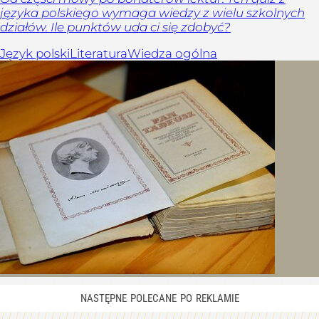
języka polskiego wymaga wiedzy z wielu szkolnych
działów. Ile punktów uda ci się zdobyć?
Język polski
Literatura
Wiedza ogólna