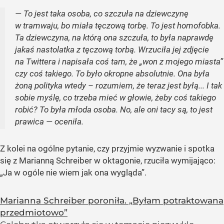
— To jest taka osoba, co szczuła na dziewczynę
w tramwaju, bo miała tęczową torbę. To jest homofobka.
Ta dziewczyna, na którą ona szczuła, to była naprawdę
jakaś nastolatka z tęczową torbą. Wrzuciła jej zdjęcie
na Twittera i napisała coś tam, że „won z mojego miasta”
czy coś takiego. To było okropne absolutnie. Ona była
żoną polityka wtedy – rozumiem, że teraz jest byłą... I tak
sobie myślę, co trzeba mieć w głowie, żeby coś takiego
robić? To była młoda osoba. No, ale oni tacy są, to jest
prawica — oceniła.
Z kolei na ogólne pytanie, czy przyjmie wyzwanie i spotka
się z Marianną Schreiber w oktagonie, rzuciła wymijająco:
„Ja w ogóle nie wiem jak ona wygląda”.
Marianna Schreiber poroniła. „Byłam potraktowana
przedmiotowo”