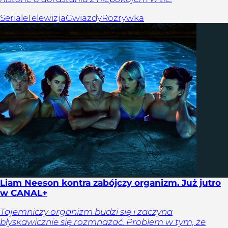
Seriale
Telewizja
Gwiazdy
Rozrywka
Liam Neeson kontra zabójczy organizm. Już jutro
w CANAL+
Tajemniczy organizm budzi się i zaczyna
błyskawicznie się rozmnażać. Problem w tym, że