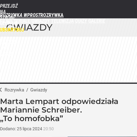
PRZEJDŹ
NA
ROZRYWKA WPROST
STRONĘ
FILMY
SERIALE
GWIAZDY
TELEWIZJA
QUIZY
GALERIE
GŁÓWNĄ
GWIAZDY
WPROST.PL
UBSKRYBUJ
ZALOGUJ
MENU
Rozrywka
/
Gwiazdy
Marta Lempart odpowiedziała
Mariannie Schreiber.
„To homofobka”
Dodano:
25
lipca
2024
20:50