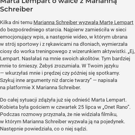
Marta Lempart o walce z Marianną
Schreiber
Kilka dni temu
Marianna Schreiber wyzwała Martę Lempart
do bezpośredniego starcia. Najpierw zamieściła w sieci
emocjonujący wpis, a następnie wideo, w którym ubrana
w strój sportowy i z rękawicami na dłoniach, wymierzała
ciosy do worka treningowego z wizerunkiem aktywistki. „Ej,
Lempart. Nasłałaś na mnie swoich akolitów. Tym bardziej
mnie to śmieszy. Żebyś zrozumiała. W Twoim języku
— wkurzyłaś mnie i prędzej czy później się spotkamy.
Szykuj inne argumenty niż darcie twarzy” — napisała
na platformie X Marianna Schreiber.
Do całej sytuacji zdążyła już się odnieść Marta Lempart.
Kobieta była gościem w czwartek 25 lipca w „Onet Rano”.
Podczas rozmowy przyznała, że nie widziała filmiku,
w którym Marianna Schreiber wyzwała ją na pojedynek.
Następnie powiedziała, co o niej sądzi.