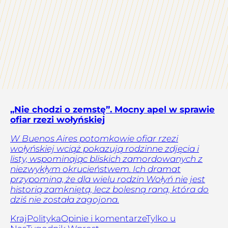
„Nie chodzi o zemstę”. Mocny apel w sprawie
ofiar rzezi wołyńskiej
W Buenos Aires potomkowie ofiar rzezi
wołyńskiej wciąż pokazują rodzinne zdjęcia i
listy, wspominając bliskich zamordowanych z
niezwykłym okrucieństwem. Ich dramat
przypomina, że dla wielu rodzin Wołyń nie jest
historią zamkniętą, lecz bolesną raną, która do
dziś nie została zagojona.
Kraj
Polityka
Opinie i komentarze
Tylko u