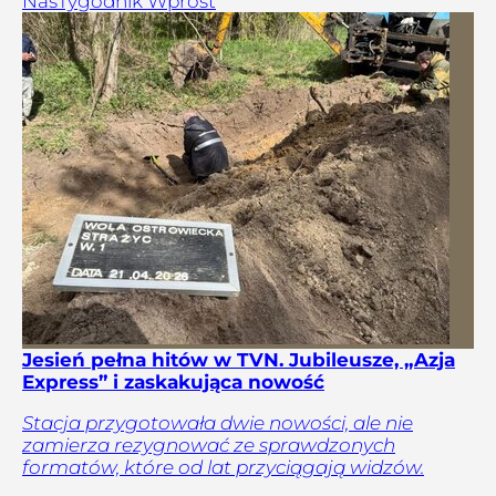
Nas
Tygodnik Wprost
Jesień pełna hitów w TVN. Jubileusze, „Azja
Express” i zaskakująca nowość
Stacja przygotowała dwie nowości, ale nie
zamierza rezygnować ze sprawdzonych
formatów, które od lat przyciągają widzów.