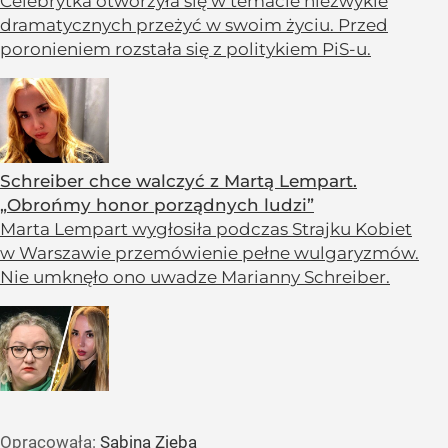
Celebrytka otworzyła się w temacie niezwykle
dramatycznych przeżyć w swoim życiu. Przed
poronieniem rozstała się z politykiem PiS-u.
Schreiber chce walczyć z Martą Lempart.
„Obrońmy honor porządnych ludzi”
Marta Lempart wygłosiła podczas Strajku Kobiet
w Warszawie przemówienie pełne wulgaryzmów.
Nie umknęło ono uwadze Marianny Schreiber.
Opracowała:
Sabina Zięba