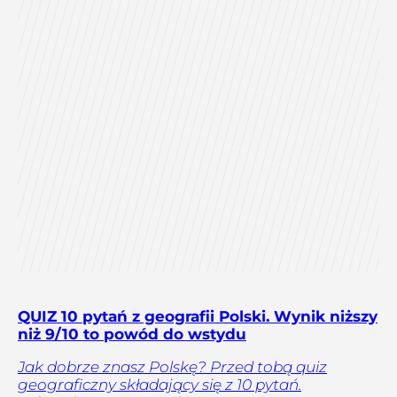
QUIZ 10 pytań z geografii Polski. Wynik niższy
niż 9/10 to powód do wstydu
Jak dobrze znasz Polskę? Przed tobą quiz
geograficzny składający się z 10 pytań.