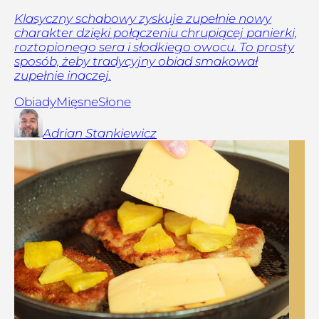
Klasyczny schabowy zyskuje zupełnie nowy
charakter dzięki połączeniu chrupiącej panierki,
roztopionego sera i słodkiego owocu. To prosty
sposób, żeby tradycyjny obiad smakował
zupełnie inaczej.
Obiady
Mięsne
Słone
Adrian
Stankiewicz