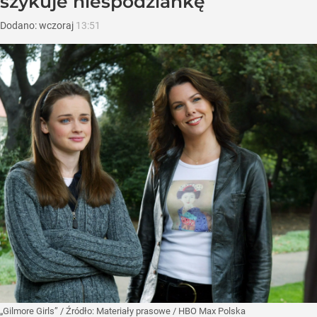
szykuje niespodziankę
Dodano:
wczoraj
13:51
„Gilmore Girls”
/ Źródło:
Materiały prasowe
/
HBO Max Polska