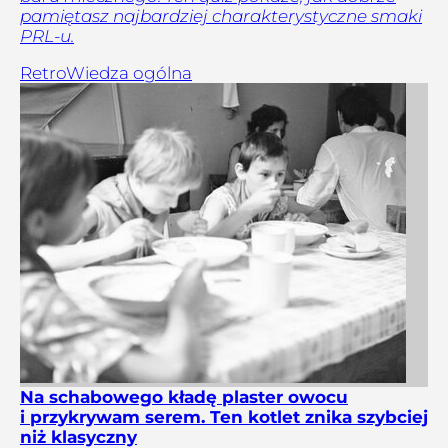
pamiętasz najbardziej charakterystyczne smaki
PRL-u.
Retro
Wiedza ogólna
Na schabowego kładę plaster owocu
i przykrywam serem. Ten kotlet znika szybciej
niż klasyczny