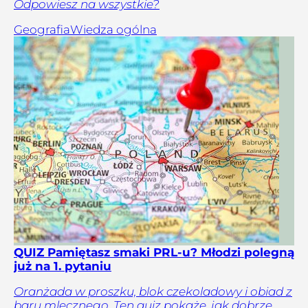
Odpowiesz na wszystkie?
Geografia
Wiedza ogólna
QUIZ Pamiętasz smaki PRL-u? Młodzi polegną
już na 1. pytaniu
Oranżada w proszku, blok czekoladowy i obiad z
baru mlecznego. Ten quiz pokaże, jak dobrze