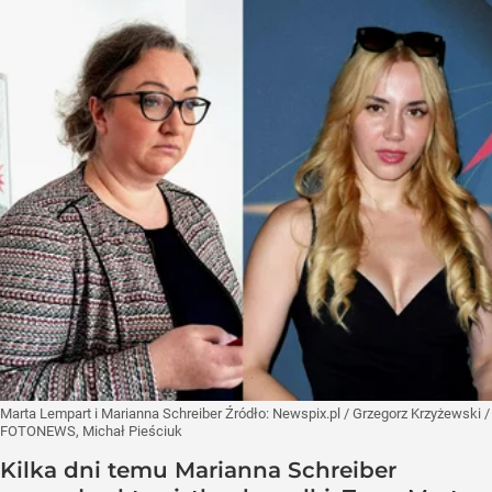
Marta Lempart i Marianna Schreiber
Źródło:
Newspix.pl
/
Grzegorz Krzyżewski /
FOTONEWS, Michał Pieściuk
Kilka dni temu Marianna Schreiber